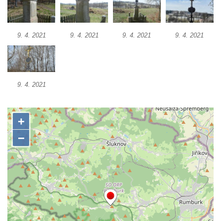
Herltův kříž u Mikova v Mikulášovicích
Kříž u Borských u domu čp. 859 v
Mikulášovicích
9. 4. 2021
9. 4. 2021
9. 4. 2021
9. 4. 2021
Kříž Ließnerových naproti Mikovu v
Mikulášovicích
Kříž u Mikulášovického potoka poblíž
9. 4. 2021
Mikovu v Mikulášovicích
Lissnerův kříž u domu čp. 39 v
Mikulášovicích
Hampelův kříž u bývalých kasáren v
Mikulášovicích
Marchnerův (Zelený) kříž naproti domu čp.
35 v Mikulášovicích
Schneiderův kříž před domem čp. 55 v
Mikulášovicích
Kříž na Kostelní stezce v Mikulášovicích