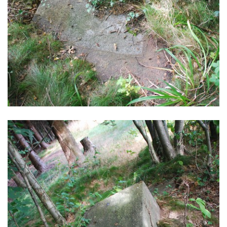
Kříž u Obrázku severovýchodně od
Práchně
Kříž na rozcestí u domu čp. 283 v Dolním
Podluží
Görnerův kříž u silnice č. 264 v Dolním
Podluží
Kříž u domu čp. 155 v Chřibské
Údajný kříž u domu čp. 283 ve Chřibské
Kříž jižně od Bukolu
Kříž na návsi v Bukolu
Centrální kříž hřbitova v Hrobčicích
Kříž u silnice z Chouče do Mirošovic
Centrální kříž hřbitova v Chouči
Kříž na rozcestí v Záluží
Kříž v ulici V Zátiší v Dobříni