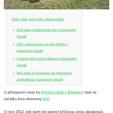
Křížky, kříže, boží muka, hřbitovní kříže
Boží muka v Budějovické ulici v Kamenném
Újezdě
Kříž u vstupní brány na starý hřbitov v
Kamenném Újezdě
Centrální kříž nového hřbitova v Kamenném
Újezdě
Boží muka na křižovatce ulic Plavnická a
Zemědělská v Kamenném Újezdě
Kříž na křižovatce ulic 5. května a Nádražní
U přístupové cesty ke
křížové cestě v Brtníkách
stojí na
v Kamenném Újezdě
začátku lesa obnovený
kříž
.
Kříž na křižovatce ulic 5. května a Dělnická
v Kamenném Újezdě
V roce 2012, kdy jsem byl poprvé křížovou cestu okouknout,