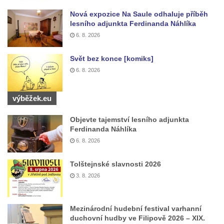
Kříž před kostelem svatých Petra a Pavla v
Nová expozice Na Saule odhaluje příběh
Růžové
lesního adjunkta Ferdinanda Náhlíka
Centrální kříž na starém hřbitově ve
6. 8. 2026
Vilémově
Svět bez konce [komiks]
Centrální kříž na novém hřbitově ve
6. 8. 2026
Vilémově
Kříž u kostela Nanebevzetí Panny Marie na
výběžek.eu
křížové cestě ve Vilémově
Kříž u cesty mezi Růžovou a Kamenickou
Objevte tajemství lesního adjunkta
Ferdinanda Náhlíka
Strání
6. 8. 2026
Kříž u severní zdi kostela Nalezení svatého
Kříže ve Frýdlantu
Tolštejnské slavnosti 2026
Kříž na Křížové cestě na Křížovém vrchu ve
3. 8. 2026
Frýdlantu
Centrální kříž hřbitova ve Sloupu v Čechách
Mezinárodní hudební festival varhanní
duchovní hudby ve Filipově 2026 – XIX.
Kříž u koryta náhonu na Chřibské Kamenici