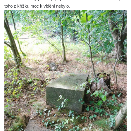
Kříž v Dělnické ulici v Kamenném Újezdě
toho z křížku moc k vidění nebylo.
Boží muka na křižovatce ulic Latrán a K
Malší ve Velešíně
Centrální kříž hřbitova ve Velešíně
Kříž u kostela svatého Václava ve Velešíně
Kříž u brány na hřbitov ve Velešíně
Kříž na zahradě domu čp. 127 v Římově
Kříž u fary v Římově
Kříž u lípy Jana Gurreho v Římově
Boží muka u hřbitova v Římově
Centrální kříž hřbitova v Římově
Kříž na návsi v Dolním Třeboníně
Kříž poblíž domu čp. 169 v Plavu
Kříž na návsi v Plavu
Boží muka v Plavu