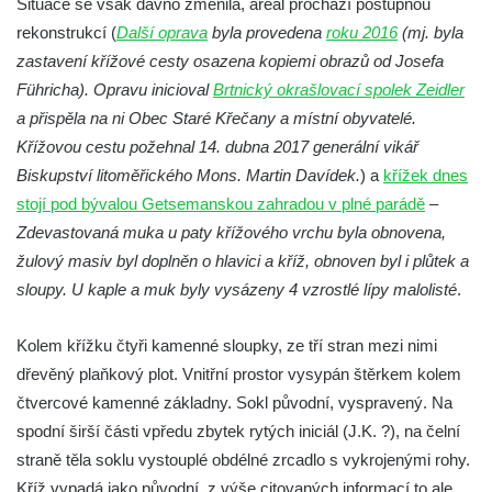
Situace se však dávno změnila, areál prochází postupnou
Kříž na rozcestí u domu čp. 49 ve Svojkově
rekonstrukcí (
Další oprava
byla provedena
roku 2016
(mj. byla
Centrální kříž bývalého hřbitova v Horním
zastavení křížové cesty osazena kopiemi obrazů od Josefa
Chlumu
Führicha). Opravu inicioval
Brtnický okrašlovací spolek Zeidler
Kříž jižně od Prysku
a přispěla na ni Obec Staré Křečany a místní obyvatelé.
Boží muka svatého Floriána v Mezné
Křížovou cestu požehnal 14. dubna 2017 generální vikář
Neugebauerův kříž východně od Sloupu v
Biskupství litoměřického Mons. Martin Davídek.
) a
křížek dnes
Čechách
stojí pod bývalou Getsemanskou zahradou v plné parádě
–
Kříž u kostela Zvěstování Panny Marie v
Zdevastovaná muka u paty křížového vrchu byla obnovena,
Duchcově
žulový masiv byl doplněn o hlavici a kříž, obnoven byl i plůtek a
sloupy. U kaple a muk byly vysázeny 4 vzrostlé lípy malolisté
.
Údajný kříž před kostelem svatých Petra a
Pavla v Jeníkově
Kolem křížku čtyři kamenné sloupky, ze tří stran mezi nimi
Kříž na návsi v Jeníkově
dřevěný plaňkový plot. Vnitřní prostor vysypán štěrkem kolem
Kříž na křižovatce v Teplické ulici v Lahošti
čtvercové kamenné základny. Sokl původní, vyspravený. Na
Kříž U Pěti lip na pastvině severovýchodně
spodní širší části vpředu zbytek rytých iniciál (J.K. ?), na čelní
od Mikulášovic
straně těla soklu vystouplé obdélné zrcadlo s vykrojenými rohy.
Kříž na rozcestí u domu čp. 123 v
Kříž vypadá jako původní, z výše citovaných informací to ale