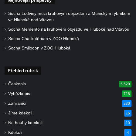
Nejnovější příspěvky
Künzlův kříž v předhradí hradu Seeberg
Centrální kříž hřbitova v Cítolibech
Socha Ledviny mezi kruhovým objezdem a Munickým rybníkem
Rotující kříž před farou v Cítolibech
ve Hluboké nad Vltavou
Boží muka Na Spravedlnosti na jižním
Socha Memento na kruhovém objezdu ve Hluboké nad Vltavou
okraji Loun
Socha Chalikotérium v ZOO Hluboká
Centrální kříž hřbitova v Chlumčanech
Socha Smilodon v ZOO Hluboká
Kříž u Kleinova statku v Konětopech
Centrální kříž bývalého hřbitova u kostela
Přehled rubrik
svatého Jakuba ve Hřivicích
Kříž na rozcestí v severní části Touchovic
Českopis
5 529
Kříž u kaple svatého Josefa v Jimlíně
Výběžkopis
718
Centrální kříž hřbitova v Opočně u Loun
Zahraničí
230
Kříž na vstupní bráně na hřbitov v Opočně u
Jíme kdekoli
16
Loun
Na houby kamkoli
10
Kříž na ohradní zdi fary čp. 1 v Opočně
Kdokoli
4