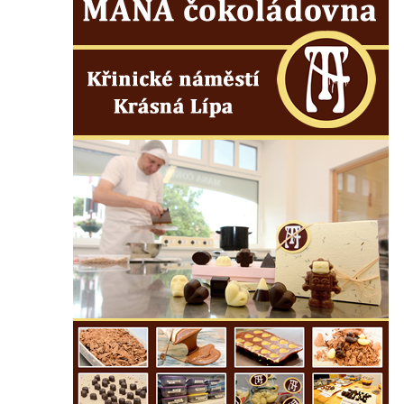
svatého Václava v Rychnově u Jablonce
nad Nisou
Misijní kříž na kostele svatého Václava v
Rychnově u Jablonce nad Nisou
Kříž u domu čp. 23 v Pulečném
Kříž u rozcestí u domu čp. 53 v Maršovicích
Centrální kříž hřbitova v Krásné u Pěnčína
Boží muka v zámeckém parku Dolního
zámku v Teplicích nad Metují
Kříž na náměstí Aloise Jiráska v Teplicích
nad Metují
Kříž před kostelem Panny Marie Pomocné v
Teplicích nad Metují
Kříž na hřbitově v Teplicích nad Metují
Boží muka nad pramenem U svatého
Antoníčka v Teplicích nad Metují