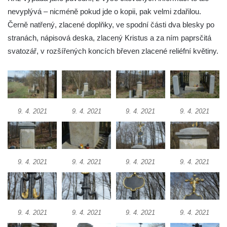
Mikulášovicích
nevyplývá – nicméně pokud jde o kopii, pak velmi zdařilou.
Černě natřený, zlacené doplňky, ve spodní části dva blesky po
Wäberův kříž v zahradě domu čp. 184 v
stranách, nápisová deska, zlacený Kristus a za ním paprsčitá
Mikulášovicích
svatozář, v rozšířených koncích břeven zlacené reliéfní květiny.
Kříž na louce v horních Mikulášovicích
Posteltův kříž naproti domu ev.č. 29 v
Mikulášovicích
Kříž Neubaukreuz u domu čp. 698 v
9. 4. 2021
9. 4. 2021
9. 4. 2021
9. 4. 2021
Mikulášovicích
Kříž manželů Endlerových u továrního
objektu v Mikulášovicích
Kříž u silnice východně od Mikulášovic
9. 4. 2021
9. 4. 2021
9. 4. 2021
9. 4. 2021
Meyerův kříž východně od Mikulášovic
Kříž u rozcestí k větrnému mlýnu Světlík v
Horním Podluží
9. 4. 2021
9. 4. 2021
9. 4. 2021
9. 4. 2021
Kříž u domu čp. 1016 v Mikulášovicích