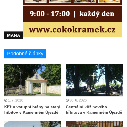
Kříž u kostela Nanebevzetí Panny Marie v
Polici nad Metují
Pánův kříž v Broumovských stěnách
Machovský kříž v Broumovských stěnách
MANA
Kříž u domu čp. 113 na Vlčí Hoře
Kříž pod domem čp. 177 na Vlčí Hoře
Podobné články
Centrální kříž hřbitova Vlčí Hora
Kříž u domu čp. 128 na Vlčí Hoře
Kříž u domu čp. 79 v ulici Salmovská ve
Velkém Šenově
Kříž naproti domu čp. 23 v ulici Salmovská
ve Velkém Šenově
1. 7. 2026
30. 6. 2026
Kříž u vstupní brány na starý
Centrální kříž nového
Kříž u kostela svatého Jana Křtitele v
hřbitov v Kamenném Újezdě
hřbitova v Kamenném Újezdě
Teplicích
Údajný kříž u silnice č. 15 západně od