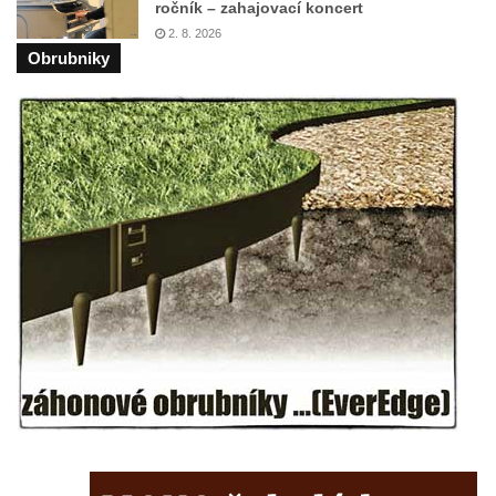
ročník – zahajovací koncert
Kříž na Strážném vrchu v Rumburku
2. 8. 2026
Obrubniky
Kříž poblíž Ovčího mostu u Tisové
Kříž u kaple svatých Cyrila a Metoděje v
Kunraticích u Šluknova
Kříž na zahradě u domu ev. č. 11 v
Kunraticích u Šluknova
Kříž naproti domu čp. 34 v Kunraticích u
Šluknova
Kříž u polní cesty mezi Šluknovem a
Knížecím
Školní kříž u polní cesty nad Lipovou ulicí v
Rychnově u Jablonce nad Nisou
Boží muka Anděl strážce v Kostelní ulici v
Rychnově u Jablonce nad Nisou
Centrální kříž bývalého hřbitova u kostela