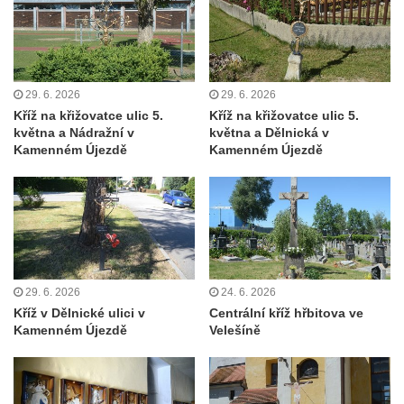
Želkovic pod horou Libeš
Kříž u silnice č. 15 západně od Želkovic
Kříž u silnice č. 15 jižně od Šepetel
29. 6. 2026
29. 6. 2026
Kříž západně od domu čp. 85 v ulici Na
Kříž na křižovatce ulic 5.
Kříž na křižovatce ulic 5.
Vilouni v Třebívlicích
května a Nádražní v
května a Dělnická v
Kříž na rozcestí naproti domu čp. 714 v
Kamenném Újezdě
Kamenném Újezdě
Lučanech nad Nisou
Centrální kříž hřbitova Šumburk nad
Desnou v Tanvaldu
Kříž u kostela svatého Františka z Assisi v
Tanvaldu
29. 6. 2026
24. 6. 2026
Kříž u kostela svatého Jana Nepomuckého
Kříž v Dělnické ulici v
Centrální kříž hřbitova ve
ve Starých Křečanech
Kamenném Újezdě
Velešíně
Kříž u domu čp. 39 v Rybništi
Kříž u domu čp. 2 v Rybništi