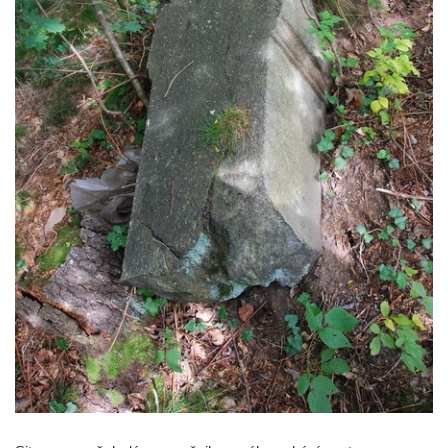
Boží muka u domu čp. 392 na rohu ulic Na
Hradčanech a Palackého v Roudnici nad
Labem
Kříž v centru Liběšic
Kříž na návsi v Chouči
Boží muka na rozcestí východně od Chouče
Kříž na návsi v Lužici
Kříž na návsi v Dobrčicích
Kříž u domu čp. 3 v Chrámcích
Kříž u polní cesty severozápadně od Kozel
Údajný kříž na návsi v Kozlech
Centrální kříž hřbitova v Kozlech
Kříž východně od Oparna u cesty na Lovoš
Pamětní kříž na Lovoši