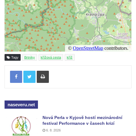
Maazův kříž na Kostelní stezce v
Mikulášovicích
Boží muka na Kostelní stezce v
Mikulášovicích
Franzeho kříž u domu čp. 356 v
Mikulášovicích
Tagy
Brtníky
křížová cesta
kříž
Hammerberský kříž na křižovatce mezi
domy čp. 739 a 758 v Mikulášovicích
Tisknout
Kříž Johannese Herlta poblíž domu čp. 428
v Mikulášovicích
Drascheho kříž na zahradě domu čp. 915 v
Mikulášovicích
naseveru.net
Hillův kříž u domu čp. 436 v Mikulášovicích
Nová Perla v Kyjově hostí mezinárodní
Hampelův kříž západně od dolního nádraží
festival Performance v časech krizí
v Mikulášovicích
6. 8. 2026