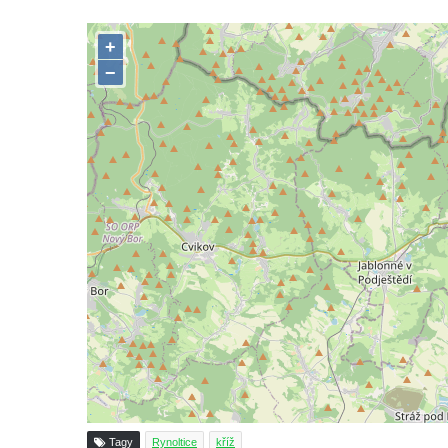
Podluží
Kříž u domu čp. 155 v Chřibské
Údajný kříž u domu čp. 283 ve Chřibské
Kříž jižně od Bukolu
Kříž na návsi v Bukolu
Centrální kříž hřbitova v Hrobčicích
Kříž u silnice z Chouče do Mirošovic
Centrální kříž hřbitova v Chouči
Kříž na rozcestí v Záluží
Kříž v ulici V Zátiší v Dobříni
Boží muka u domu čp. 392 na rohu ulic Na
Hradčanech a Palackého v Roudnici nad
Labem
Kříž v centru Liběšic
Kříž na návsi v Chouči
Tagy
Rynoltice
kříž