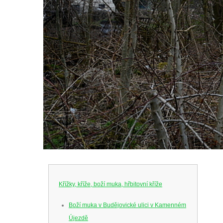
Křížky, kříže, boží muka, hřbitovní kříže
Boží muka v Budějovické ulici v Kamenném
Újezdě