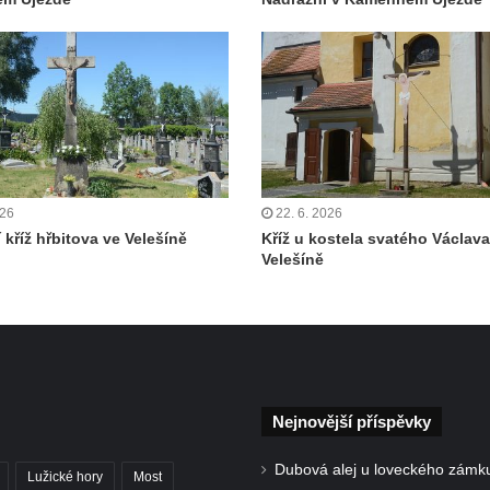
026
22. 6. 2026
 kříž hřbitova ve Velešíně
Kříž u kostela svatého Václava
Velešíně
Nejnovější příspěvky
Dubová alej u loveckého zámk
Lužické hory
Most