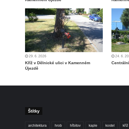
Čechách
Kříž u kostela Zvěstování Panny Marie v
Duchcově
Údajný kříž před kostelem svatých Petra a
Pavla v Jeníkově
Kříž na návsi v Jeníkově
29. 6. 2026
24. 6. 2
Kříž na křižovatce v Teplické ulici v Lahošti
Kříž v Dělnické ulici v Kamenném
Centrální
Kříž U Pěti lip na pastvině severovýchodně
Újezdě
od Mikulášovic
Kříž na rozcestí u domu čp. 123 v
Mikulášovicích
Wäberův kříž v zahradě domu čp. 184 v
Mikulášovicích
Štítky
Kříž na louce v horních Mikulášovicích
Posteltův kříž naproti domu ev.č. 29 v
architektura
hrob
hřbitov
kaple
kostel
kříž