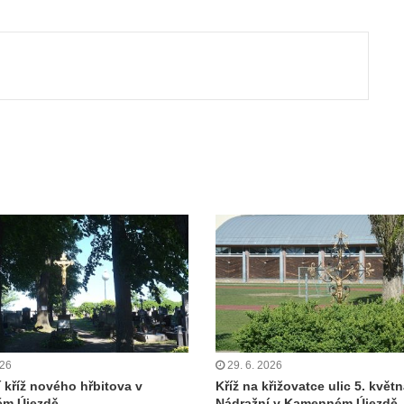
ut
026
29. 6. 2026
í kříž nového hřbitova v
Kříž na křižovatce ulic 5. květn
m Újezdě
Nádražní v Kamenném Újezdě