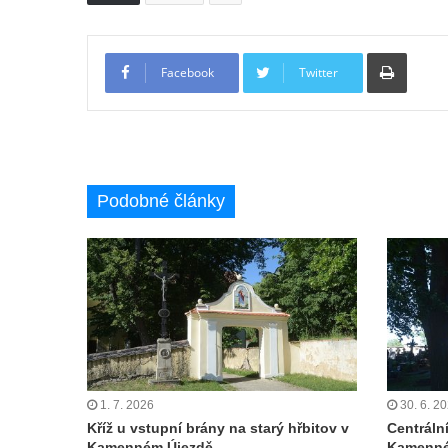
Boží muka na rozcestí východně od Chouče
Kříž na návsi v Lužici
Tiskno
Facebook
Twitter
Kříž na návsi v Dobrčicích
Kříž u domu čp. 3 v Chrámcích
Kříž u polní cesty severozápadně od Kozel
Údajný kříž na návsi v Kozlech
Podobné články
Centrální kříž hřbitova v Kozlech
Kříž východně od Oparna u cesty na Lovoš
Pamětní kříž na Lovoši
Kříž na rozcestí u domu čp. 49 ve Svojkově
Centrální kříž bývalého hřbitova v Horním
Chlumu
Kříž jižně od Prysku
1. 7. 2026
30. 6. 2
Boží muka svatého Floriána v Mezné
Kříž u vstupní brány na starý hřbitov v
Centráln
Kamenném Újezdě
Kamenné
Neugebauerův kříž východně od Sloupu v