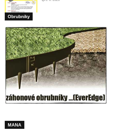
Obrubniky
MANA