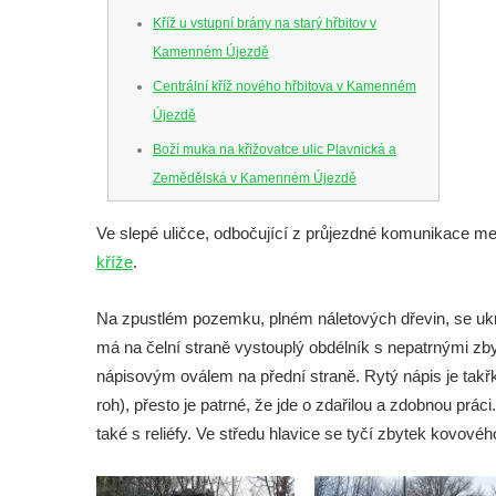
Kříž u vstupní brány na starý hřbitov v
Kamenném Újezdě
Centrální kříž nového hřbitova v Kamenném
Újezdě
Boží muka na křižovatce ulic Plavnická a
Zemědělská v Kamenném Újezdě
Kříž na křižovatce ulic 5. května a Nádražní
Ve slepé uličce, odbočující z průjezdné komunikace me
v Kamenném Újezdě
kříže
.
Kříž na křižovatce ulic 5. května a Dělnická
v Kamenném Újezdě
Na zpustlém pozemku, plném náletových dřevin, se ukr
Kříž v Dělnické ulici v Kamenném Újezdě
má na čelní straně vystouplý obdélník s nepatrnými zby
Boží muka na křižovatce ulic Latrán a K
nápisovým oválem na přední straně. Rytý nápis je takř
Malší ve Velešíně
roh), přesto je patrné, že jde o zdařilou a zdobnou práci.
také s reliéfy. Ve středu hlavice se tyčí zbytek kovovéh
Centrální kříž hřbitova ve Velešíně
Kříž u kostela svatého Václava ve Velešíně