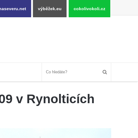
naseveru.net
výběžek.eu
cokolivokoli.cz
09 v Rynolticích