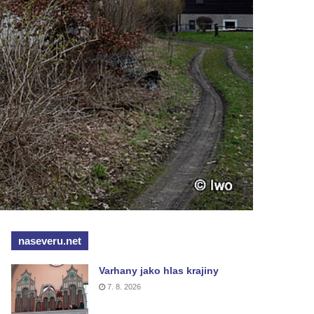
naseveru.net
Varhany jako hlas krajiny
7. 8. 2026