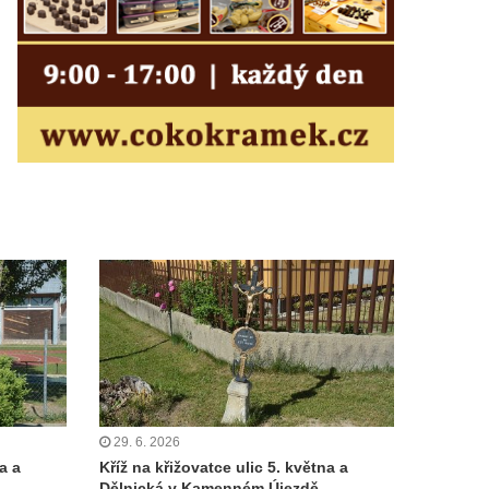
29. 6. 2026
a a
Kříž na křižovatce ulic 5. května a
Dělnická v Kamenném Újezdě