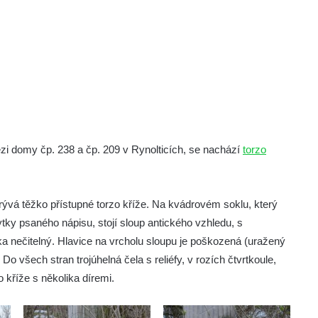
zi domy čp. 238 a čp. 209 v Rynolticích, se nachází
torzo
ývá těžko přístupné torzo kříže. Na kvádrovém soklu, který
tky psaného nápisu, stojí sloup antického vzhledu, s
ka nečitelný. Hlavice na vrcholu sloupu je poškozená (uražený
 Do všech stran trojúhelná čela s reliéfy, v rozích čtvrtkoule,
o kříže s několika díremi.