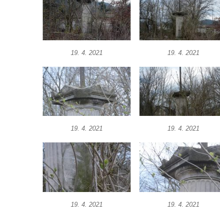
Kříž u brány na hřbitov ve Velešíně
Kříž na zahradě domu čp. 127 v Římově
Kříž u fary v Římově
Kříž u lípy Jana Gurreho v Římově
19. 4. 2021
19. 4. 2021
Boží muka u hřbitova v Římově
Centrální kříž hřbitova v Římově
Kříž na návsi v Dolním Třeboníně
Kříž poblíž domu čp. 169 v Plavu
Kříž na návsi v Plavu
19. 4. 2021
19. 4. 2021
Boží muka v Plavu
Kříž u Obrázku severovýchodně od
Práchně
Kříž na rozcestí u domu čp. 283 v Dolním
Podluží
19. 4. 2021
19. 4. 2021
Görnerův kříž u silnice č. 264 v Dolním