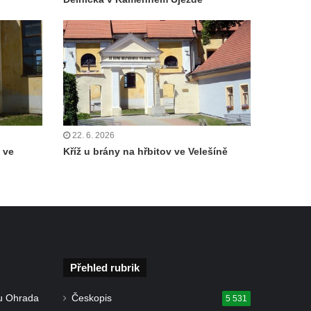
22. 6. 2026
 ve
Kříž u brány na hřbitov ve Velešíně
Přehled rubrik
u Ohrada
Českopis
5 531