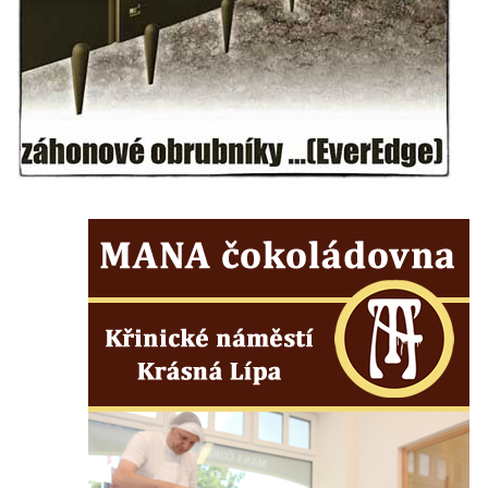
Mikulášovicích
Wäberův kříž v zahradě domu čp. 184 v
Mikulášovicích
Kříž na louce v horních Mikulášovicích
Posteltův kříž naproti domu ev.č. 29 v
Mikulášovicích
Kříž Neubaukreuz u domu čp. 698 v
Mikulášovicích
Kříž manželů Endlerových u továrního
objektu v Mikulášovicích
Kříž u silnice východně od Mikulášovic
Meyerův kříž východně od Mikulášovic
Kříž u rozcestí k větrnému mlýnu Světlík v
Horním Podluží
Kříž u domu čp. 1016 v Mikulášovicích