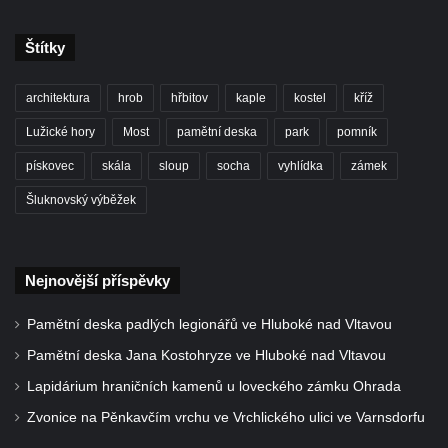
Kříž na Strážném vrchu v Rumburku
Štítky
Kříž poblíž Ovčího mostu u Tisové
Kříž u kaple svatých Cyrila a Metoděje v
architektura
hrob
hřbitov
kaple
kostel
kříž
Kunraticích u Šluknova
Lužické hory
Most
pamětní deska
park
pomník
Kříž na zahradě u domu ev. č. 11 v
pískovec
skála
sloup
socha
vyhlídka
zámek
Kunraticích u Šluknova
Kříž naproti domu čp. 34 v Kunraticích u
Šluknovský výběžek
Šluknova
Kříž u polní cesty mezi Šluknovem a
Nejnovější příspěvky
Knížecím
Školní kříž u polní cesty nad Lipovou ulicí v
Pamětní deska padlých legionářů ve Hluboké nad Vltavou
Rychnově u Jablonce nad Nisou
Pamětní deska Jana Kostohryze ve Hluboké nad Vltavou
Boží muka Anděl strážce v Kostelní ulici v
Lapidárium hraničních kamenů u loveckého zámku Ohrada
Rychnově u Jablonce nad Nisou
Zvonice na Pěnkavčím vrchu ve Vrchlického ulici ve Varnsdorfu
Centrální kříž bývalého hřbitova u kostela