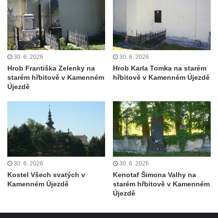
Kříž před kostelem svatých Petra a Pavla v
Růžové
Centrální kříž na starém hřbitově ve
Vilémově
30. 6. 2026
30. 6. 2026
Centrální kříž na novém hřbitově ve
Hrob Františka Zelenky na
Hrob Karla Tomka na starém
Vilémově
starém hřbitově v Kamenném
hřbitově v Kamenném Újezdě
Újezdě
Kříž u kostela Nanebevzetí Panny Marie na
křížové cestě ve Vilémově
Kříž u cesty mezi Růžovou a Kamenickou
Strání
Kříž u severní zdi kostela Nalezení svatého
Kříže ve Frýdlantu
30. 6. 2026
30. 6. 2026
Kříž na Křížové cestě na Křížovém vrchu ve
Kostel Všech svatých v
Kenotaf Šimona Valhy na
Frýdlantu
Kamenném Újezdě
starém hřbitově v Kamenném
Újezdě
Centrální kříž hřbitova ve Sloupu v Čechách
Kříž u koryta náhonu na Chřibské Kamenici