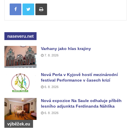
Tisknout
Boží muka u domu čp. 392 na rohu ulic Na
Hradčanech a Palackého v Roudnici nad
Labem
Kříž v centru Liběšic
naseveru.net
Kříž na návsi v Chouči
Varhany jako hlas krajiny
Boží muka na rozcestí východně od Chouče
7. 8. 2026
Kříž na návsi v Lužici
Kříž na návsi v Dobrčicích
Nová Perla v Kyjově hostí mezinárodní
Kříž u domu čp. 3 v Chrámcích
festival Performance v časech krizí
Kříž u polní cesty severozápadně od Kozel
6. 8. 2026
Údajný kříž na návsi v Kozlech
Nová expozice Na Saule odhaluje příběh
Centrální kříž hřbitova v Kozlech
lesního adjunkta Ferdinanda Náhlíka
6. 8. 2026
Kříž východně od Oparna u cesty na Lovoš
Pamětní kříž na Lovoši
výběžek.eu