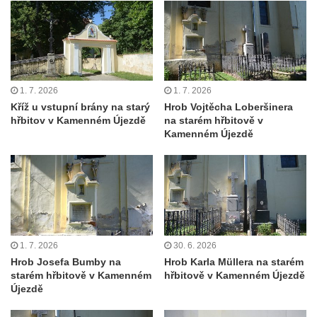
Maazův kříž na Kostelní stezce v
Mikulášovicích
Boží muka na Kostelní stezce v
Mikulášovicích
1. 7. 2026
1. 7. 2026
Franzeho kříž u domu čp. 356 v
Kříž u vstupní brány na starý
Hrob Vojtěcha Loberšinera
Mikulášovicích
hřbitov v Kamenném Újezdě
na starém hřbitově v
Kamenném Újezdě
Hammerberský kříž na křižovatce mezi
domy čp. 739 a 758 v Mikulášovicích
Kříž Johannese Herlta poblíž domu čp. 428
v Mikulášovicích
Drascheho kříž na zahradě domu čp. 915 v
Mikulášovicích
1. 7. 2026
30. 6. 2026
Hillův kříž u domu čp. 436 v Mikulášovicích
Hrob Josefa Bumby na
Hrob Karla Müllera na starém
starém hřbitově v Kamenném
hřbitově v Kamenném Újezdě
Hampelův kříž západně od dolního nádraží
Újezdě
v Mikulášovicích