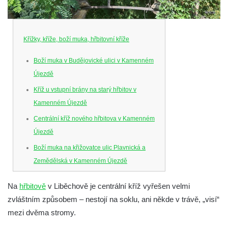
Křížky, kříže, boží muka, hřbitovní kříže
Boží muka v Budějovické ulici v Kamenném
Újezdě
Kříž u vstupní brány na starý hřbitov v
Kamenném Újezdě
Centrální kříž nového hřbitova v Kamenném
Újezdě
Boží muka na křižovatce ulic Plavnická a
Zemědělská v Kamenném Újezdě
Kříž na křižovatce ulic 5. května a Nádražní
Na
hřbitově
v Liběchově je centrální kříž vyřešen velmi
v Kamenném Újezdě
zvláštním způsobem – nestojí na soklu, ani někde v trávě, „visí“
Kříž na křižovatce ulic 5. května a Dělnická
mezi dvěma stromy.
v Kamenném Újezdě