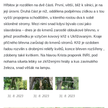
Kříž v Dělnické ulici v Kamenném Újezdě
Hřbitov je rozdělen na dvě části. První, větší, blíž k silnici, je na
Boží muka na křižovatce ulic Latrán a K
její úrovni. Druhá část je níž, oddělena podpěrnou zídkou a s tou
Malší ve Velešíně
vyšší propojena schodištěm, u kterého rostou dva k sobě
skloněné stromy. Mezi nimi snad kdysi bývalo cosi jako
Centrální kříž hřbitova ve Velešíně
slavobrána – dnes je do kmenů zarostlé obloukové břevno, v
Kříž u kostela svatého Václava ve Velešíně
jehož prostředku je vztyčen kovový kříž s Ukřižovaným. Kraje
Kříž u brány na hřbitov ve Velešíně
příčného břevna zarůstají do kmenů stromů. Kříž je ozdoben
Kříž na zahradě domu čp. 127 v Římově
řadou rozvilin s drobnými reliéfy květů, konce břeven rozšířeny ,
Kříž u fary v Římově
zdobeny také kvítkem. Na hlavou Krista praporek INRI, pod
nohama silueta lebky se zkříženými hnáty a kus zavinutého
Kříž u lípy Jana Gurreho v Římově
železa, snad věšák na lampu.
Boží muka u hřbitova v Římově
Centrální kříž hřbitova v Římově
Kříž na návsi v Dolním Třeboníně
Kříž poblíž domu čp. 169 v Plavu
31. 8. 2023
31. 8. 2023
31. 8. 2023
Kříž na návsi v Plavu
Boží muka v Plavu