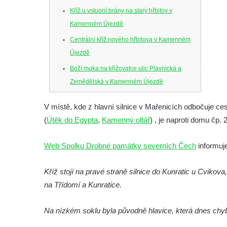
Kříž u vstupní brány na starý hřbitov v
Kamenném Újezdě
Centrální kříž nového hřbitova v Kamenném
Újezdě
Boží muka na křižovatce ulic Plavnická a
Zemědělská v Kamenném Újezdě
Kříž na křižovatce ulic 5. května a Nádražní
V místě, kde z hlavní silnice v Mařenicích odbočuje ce
v Kamenném Újezdě
(
Útěk do Egypta
,
Kamenný oltář
) , je naproti domu čp.
Kříž na křižovatce ulic 5. května a Dělnická
v Kamenném Újezdě
Web Spolku Drobné památky severních Čech
informuj
Kříž v Dělnické ulici v Kamenném Újezdě
Kříž stojí na pravé straně silnice do Kunratic u Cviko
Boží muka na křižovatce ulic Latrán a K
na Třídomí a Kunratice.
Malší ve Velešíně
Centrální kříž hřbitova ve Velešíně
Na nízkém soklu byla původně hlavice, která dnes chyb
Kříž u kostela svatého Václava ve Velešíně