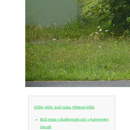
Křížky, kříže, boží muka, hřbitovní kříže
Boží muka v Budějovické ulici v Kamenném
Újezdě