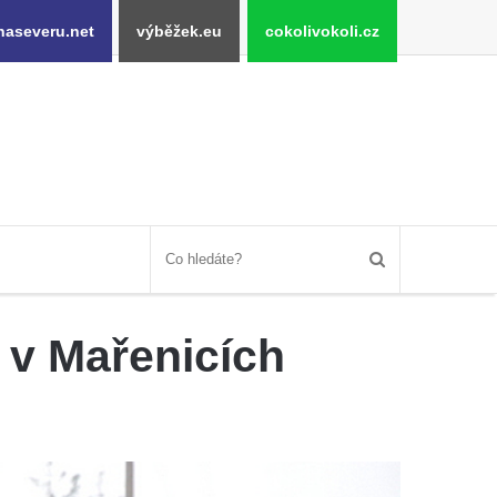
naseveru.net
výběžek.eu
cokolivokoli.cz
1 v Mařenicích