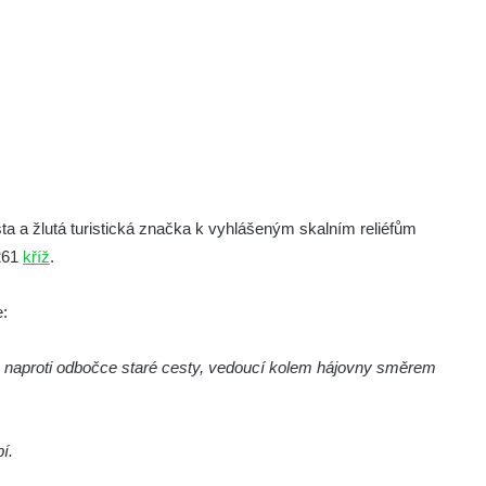
sta a žlutá turistická značka k vyhlášeným skalním reliéfům
 261
kříž
.
e:
va, naproti odbočce staré cesty, vedoucí kolem hájovny směrem
í.