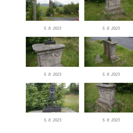
Boží muka na rozcestí východně od Chouče
Kříž na návsi v Lužici
Kříž na návsi v Dobrčicích
5. 8. 2023
5. 8. 2023
Kříž u domu čp. 3 v Chrámcích
Kříž u polní cesty severozápadně od Kozel
Údajný kříž na návsi v Kozlech
Centrální kříž hřbitova v Kozlech
Kříž východně od Oparna u cesty na Lovoš
5. 8. 2023
5. 8. 2023
Pamětní kříž na Lovoši
Kříž na rozcestí u domu čp. 49 ve Svojkově
Centrální kříž bývalého hřbitova v Horním
Chlumu
Kříž jižně od Prysku
5. 8. 2023
5. 8. 2023
Boží muka svatého Floriána v Mezné
Neugebauerův kříž východně od Sloupu v