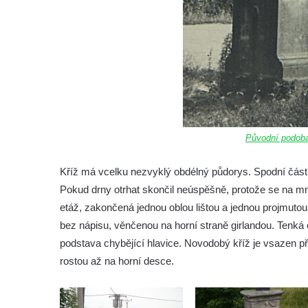
Podluží
Kříž u domu čp. 155 v Chřibské
Údajný kříž u domu čp. 283 ve Chřibské
Kříž jižně od Bukolu
Kříž na návsi v Bukolu
Centrální kříž hřbitova v Hrobčicích
Kříž u silnice z Chouče do Mirošovic
Původní podoba
Centrální kříž hřbitova v Chouči
Kříž má vcelku nezvyklý obdélný půdorys. Spodní část z
Kříž na rozcestí v Záluží
Pokud drny otrhat skončil neúspěšně, protože se na m
Kříž v ulici V Zátiší v Dobříni
etáž, zakončená jednou oblou lištou a jednou projmutou.
Boží muka u domu čp. 392 na rohu ulic Na
bez nápisu, věnčenou na horní straně girlandou. Tenká o
Hradčanech a Palackého v Roudnici nad
podstava chybějící hlavice. Novodobý kříž je vsazen pří
Labem
rostou až na horní desce.
Kříž v centru Liběšic
Kříž na návsi v Chouči