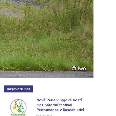
naseveru.net
Nová Perla v Kyjově hostí
mezinárodní festival
Performance v časech krizí
6. 8. 2026