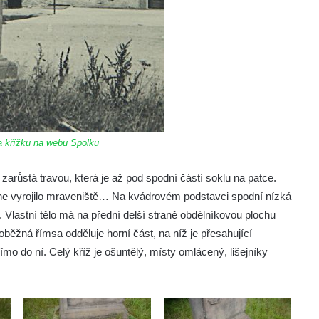
 křížku na webu Spolku
arůstá travou, která je až pod spodní částí soklu na patce.
ne vyrojilo mraveniště… Na kvádrovém podstavci spodní nízká
 Vlastní tělo má na přední delší straně obdélníkovou plochu
běžná římsa odděluje horní část, na níž je přesahující
mo do ní. Celý kříž je ošuntělý, místy omlácený, lišejníky