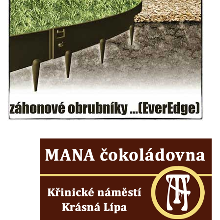
Kříž u domu čp. 1016 v Mikulášovicích
Herltův kříž u Mikova v Mikulášovicích
Kříž u Borských u domu čp. 859 v
Mikulášovicích
Kříž Ließnerových naproti Mikovu v
Mikulášovicích
Kříž u Mikulášovického potoka poblíž
Mikovu v Mikulášovicích
Lissnerův kříž u domu čp. 39 v
Mikulášovicích
Hampelův kříž u bývalých kasáren v
Mikulášovicích
Marchnerův (Zelený) kříž naproti domu čp.
35 v Mikulášovicích
Schneiderův kříž před domem čp. 55 v