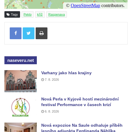
Pamětní kříž na Lovoši
Kříž na rozcestí u domu čp. 49 ve Svojkově
Tagy
Peklo
kříž
Raspenava
Centrální kříž bývalého hřbitova v Horním
Tisknout
Chlumu
Kříž jižně od Prysku
Boží muka svatého Floriána v Mezné
Neugebauerův kříž východně od Sloupu v
naseveru.net
Čechách
Varhany jako hlas krajiny
Kříž u kostela Zvěstování Panny Marie v
7. 8. 2026
Duchcově
Údajný kříž před kostelem svatých Petra a
Pavla v Jeníkově
Nová Perla v Kyjově hostí mezinárodní
festival Performance v časech krizí
Kříž na návsi v Jeníkově
6. 8. 2026
Kříž na křižovatce v Teplické ulici v Lahošti
Nová expozice Na Saule odhaluje příběh
Kříž U Pěti lip na pastvině severovýchodně
lesního adjunkta Ferdinanda Náhlíka