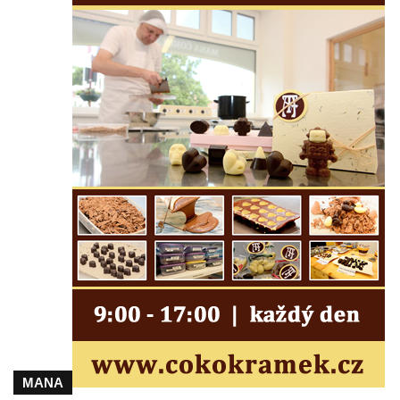
Mikulášovicích
Kříž na Kostelní stezce v Mikulášovicích
Maazův kříž na Kostelní stezce v
Mikulášovicích
Boží muka na Kostelní stezce v
Mikulášovicích
Franzeho kříž u domu čp. 356 v
Mikulášovicích
Hammerberský kříž na křižovatce mezi
domy čp. 739 a 758 v Mikulášovicích
Kříž Johannese Herlta poblíž domu čp. 428
v Mikulášovicích
Drascheho kříž na zahradě domu čp. 915 v
Mikulášovicích
Hillův kříž u domu čp. 436 v Mikulášovicích
MANA
Hampelův kříž západně od dolního nádraží