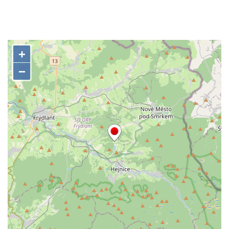
Kříž na rozcestí v Záluží
Kříž v ulici V Zátiší v Dobříni
Boží muka u domu čp. 392 na rohu ulic Na
Hradčanech a Palackého v Roudnici nad
Labem
Kříž v centru Liběšic
Kříž na návsi v Chouči
Boží muka na rozcestí východně od Chouče
Kříž na návsi v Lužici
Kříž na návsi v Dobrčicích
Kříž u domu čp. 3 v Chrámcích
Kříž u polní cesty severozápadně od Kozel
Údajný kříž na návsi v Kozlech
Centrální kříž hřbitova v Kozlech
Kříž východně od Oparna u cesty na Lovoš