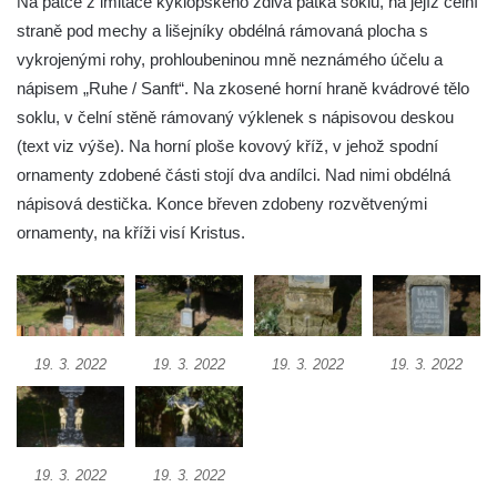
Na patce z imitace kyklopského zdiva patka soklu, na jejíž čelní
Kříž na návsi v Plavu
straně pod mechy a lišejníky obdélná rámovaná plocha s
Boží muka v Plavu
vykrojenými rohy, prohloubeninou mně neznámého účelu a
Kříž u Obrázku severovýchodně od
nápisem „Ruhe / Sanft“. Na zkosené horní hraně kvádrové tělo
Práchně
soklu, v čelní stěně rámovaný výklenek s nápisovou deskou
Kříž na rozcestí u domu čp. 283 v Dolním
(text viz výše). Na horní ploše kovový kříž, v jehož spodní
Podluží
ornamenty zdobené části stojí dva andílci. Nad nimi obdélná
Görnerův kříž u silnice č. 264 v Dolním
nápisová destička. Konce břeven zdobeny rozvětvenými
Podluží
ornamenty, na kříži visí Kristus.
Kříž u domu čp. 155 v Chřibské
Údajný kříž u domu čp. 283 ve Chřibské
Kříž jižně od Bukolu
19. 3. 2022
19. 3. 2022
19. 3. 2022
19. 3. 2022
Kříž na návsi v Bukolu
Centrální kříž hřbitova v Hrobčicích
Kříž u silnice z Chouče do Mirošovic
Centrální kříž hřbitova v Chouči
19. 3. 2022
19. 3. 2022