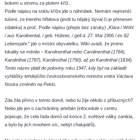
bokem u stromu za plotem kříž.
v Kamenném Újezdě
Podle nápisu na soklu kříže jde o náhrobek. Nemám nejmenší
Kříž v Dělnické ulici v Kamenném Újezdě
tušení, ze kterého hřbitova (jestli tu nějaký býval či je přenesen
Boží muka na křižovatce ulic Latrán a K
zdaleka) a proč. Podle nápisu (přepis bez záruky) „
Klara / Wöhl
Malší ve Velešíně
/ aus Karolinental, / geb. Hübner, / gell.d. 27. Mai 1906 / im 82
Lebensjahr.
“ jde o místní obyvatelku. Wiki uvádí, že jméno
Centrální kříž hřbitova ve Velešíně
lokality se měnilo –
Karolinenthal nebo Carolinenthal (1784),
Kříž u kostela svatého Václava ve Velešíně
Karolinthal (1787), Karolinsthal (1790), až po Karolinthal (1834).
Kříž u brány na hřbitov ve Velešíně
Tento název platil do poloviny roku 1947, kdy byl na základě
Kříž na zahradě domu čp. 127 v Římově
vyhlášky tehdejšího československého ministra vnitra Václava
Kříž u fary v Římově
Noska změněn na Peklo
.
Kříž u lípy Jana Gurreho v Římově
Zda žila přímo v tomto domě, nebo tu žije někdo z příbuzných?
Boží muka u hřbitova v Římově
Nebo jde jen o zachráněný artefakt (infocedule v centru
Centrální kříž hřbitova v Římově
popisuje, že celá řada domů od konce 2. světové války zanikla,
Kříž na návsi v Dolním Třeboníně
a bylo by jich mnohem víc, nebýt chalupářů).
Kříž poblíž domu čp. 169 v Plavu