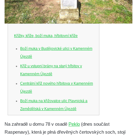
Křížky, kříže, boží muka, hřbitovní kříže
Boží muka v Budějovické ulici v Kamenném
Újezdě
Kříž u vstupní brány na starý hřbitov v
Kamenném Újezdě
Centrální kříž nového hřbitova v Kamenném
Újezdě
Boží muka na křižovatce ulic Plavnická a
Zemědělská v Kamenném Újezdě
Kříž na křižovatce ulic 5. května a Nádražní
Na zahradě u domu 78 v osadě
Peklo
(dnes součást
v Kamenném Újezdě
Raspenavy), která je plná dřevěných čertovských soch, stojí
Kříž na křižovatce ulic 5. května a Dělnická