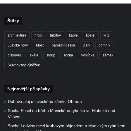
Centrální kříž bývalého hřbitova u kostela
svatého Václava v Rychnově u Jablonce
nad Nisou
Štítky
Misijní kříž na kostele svatého Václava v
architektura
hrob
hřbitov
kaple
kostel
kříž
Rychnově u Jablonce nad Nisou
Lužické hory
Most
pamětní deska
park
pomník
Kříž u domu čp. 23 v Pulečném
Kříž u rozcestí u domu čp. 53 v Maršovicích
pískovec
skála
sloup
socha
vyhlídka
zámek
Centrální kříž hřbitova v Krásné u Pěnčína
Šluknovský výběžek
Boží muka v zámeckém parku Dolního
zámku v Teplicích nad Metují
Nejnovější příspěvky
Kříž na náměstí Aloise Jiráska v Teplicích
nad Metují
Dubová alej u loveckého zámku Ohrada
Kříž před kostelem Panny Marie Pomocné v
Socha Posel na břehu Munického rybníka ve Hluboké nad
Teplicích nad Metují
Vltavou
Kříž na hřbitově v Teplicích nad Metují
Socha Ledviny mezi kruhovým objezdem a Munickým rybníkem