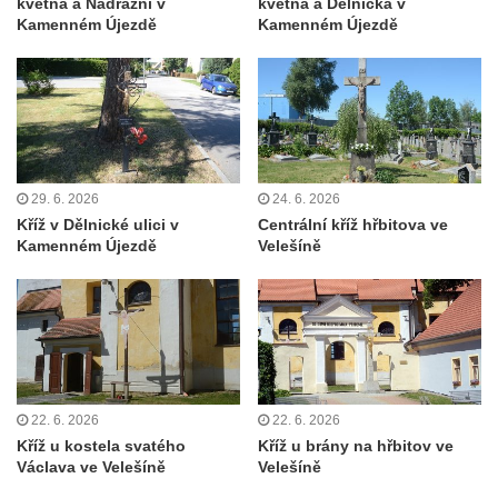
května a Nádražní v
května a Dělnická v
Kamenném Újezdě
Kamenném Újezdě
Kříž u koryta náhonu na Chřibské Kamenici
Kříž na Strážném vrchu v Rumburku
Kříž poblíž Ovčího mostu u Tisové
Kříž u kaple svatých Cyrila a Metoděje v
Kunraticích u Šluknova
29. 6. 2026
24. 6. 2026
Kříž na zahradě u domu ev. č. 11 v
Kříž v Dělnické ulici v
Centrální kříž hřbitova ve
Kunraticích u Šluknova
Kamenném Újezdě
Velešíně
Kříž naproti domu čp. 34 v Kunraticích u
Šluknova
Kříž u polní cesty mezi Šluknovem a
Knížecím
Školní kříž u polní cesty nad Lipovou ulicí v
Rychnově u Jablonce nad Nisou
22. 6. 2026
22. 6. 2026
Kříž u kostela svatého
Kříž u brány na hřbitov ve
Boží muka Anděl strážce v Kostelní ulici v
Václava ve Velešíně
Velešíně
Rychnově u Jablonce nad Nisou