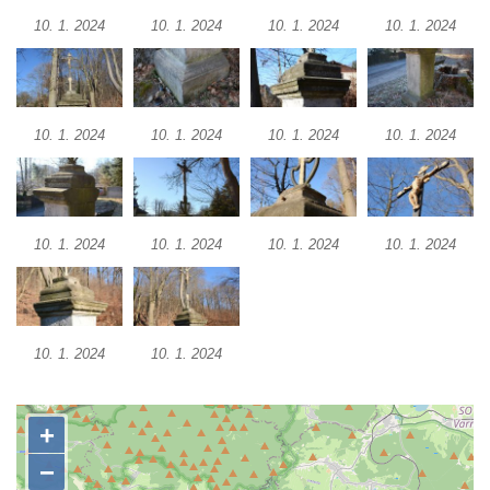
Herltův kříž u Mikova v Mikulášovicích
10. 1. 2024
10. 1. 2024
10. 1. 2024
10. 1. 2024
Kříž u Borských u domu čp. 859 v
Mikulášovicích
Kříž Ließnerových naproti Mikovu v
10. 1. 2024
10. 1. 2024
10. 1. 2024
10. 1. 2024
Mikulášovicích
Kříž u Mikulášovického potoka poblíž
Mikovu v Mikulášovicích
Lissnerův kříž u domu čp. 39 v
10. 1. 2024
10. 1. 2024
10. 1. 2024
10. 1. 2024
Mikulášovicích
Hampelův kříž u bývalých kasáren v
Mikulášovicích
10. 1. 2024
10. 1. 2024
Marchnerův (Zelený) kříž naproti domu čp.
35 v Mikulášovicích
Schneiderův kříž před domem čp. 55 v
Mikulášovicích
Kříž na Kostelní stezce v Mikulášovicích