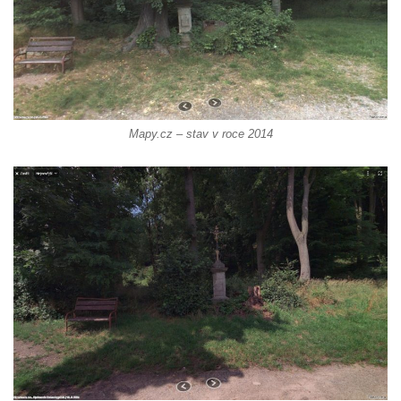
Kříž u Obrázku severovýchodně od
Práchně
Kříž na rozcestí u domu čp. 283 v Dolním
Podluží
Görnerův kříž u silnice č. 264 v Dolním
Mapy.cz – stav v roce 2014
Podluží
Kříž u domu čp. 155 v Chřibské
Údajný kříž u domu čp. 283 ve Chřibské
Kříž jižně od Bukolu
Kříž na návsi v Bukolu
Centrální kříž hřbitova v Hrobčicích
Kříž u silnice z Chouče do Mirošovic
Centrální kříž hřbitova v Chouči
Kříž na rozcestí v Záluží