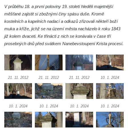
V průběhu 18. a první poloviny 19. století hleděli majetnější
Mikulášovicích
měšťané zajistit si zbožnými činy spásu duše. Kromě
Wäberův kříž v zahradě domu čp. 184 v
kostelních a kapelních nadací a odkazů zřizovali někteří boží
Mikulášovicích
muka a kříže, jichž se na území města nacházelo k roku 1843
Kříž na louce v horních Mikulášovicích
již kolem dvaceti. Ke třinácti z nich se konávala v čase tří
Posteltův kříž naproti domu ev.č. 29 v
prosebných dnů před svátkem Nanebevstoupení Krista procesí.
Mikulášovicích
Kříž Neubaukreuz u domu čp. 698 v
Mikulášovicích
Kříž manželů Endlerových u továrního
21. 11. 2012
21. 11. 2012
21. 11. 2012
10. 1. 2024
objektu v Mikulášovicích
Kříž u silnice východně od Mikulášovic
Meyerův kříž východně od Mikulášovic
10. 1. 2024
10. 1. 2024
10. 1. 2024
10. 1. 2024
Kříž u rozcestí k větrnému mlýnu Světlík v
Horním Podluží
Kříž u domu čp. 1016 v Mikulášovicích