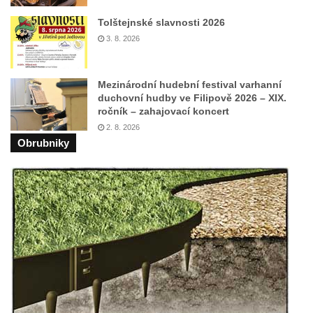
Kříž na Strážném vrchu v Rumburku
Tolštejnské slavnosti 2026
Kříž poblíž Ovčího mostu u Tisové
3. 8. 2026
Kříž u kaple svatých Cyrila a Metoděje v
Kunraticích u Šluknova
Mezinárodní hudební festival varhanní
duchovní hudby ve Filipově 2026 – XIX.
Kříž na zahradě u domu ev. č. 11 v
ročník – zahajovací koncert
Kunraticích u Šluknova
2. 8. 2026
Kříž naproti domu čp. 34 v Kunraticích u
Obrubniky
Šluknova
Kříž u polní cesty mezi Šluknovem a
Knížecím
Školní kříž u polní cesty nad Lipovou ulicí v
Rychnově u Jablonce nad Nisou
Boží muka Anděl strážce v Kostelní ulici v
Rychnově u Jablonce nad Nisou
Centrální kříž bývalého hřbitova u kostela