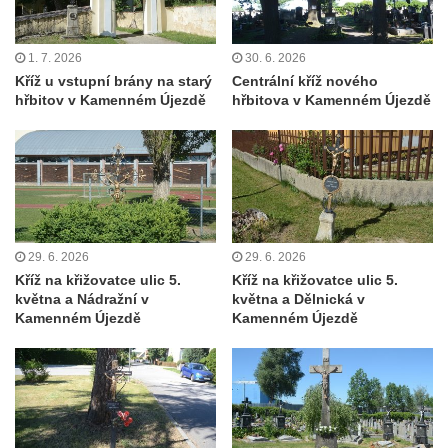
Želkovic pod horou Libeš
Kříž u silnice č. 15 západně od Želkovic
1. 7. 2026
30. 6. 2026
Kříž u silnice č. 15 jižně od Šepetel
Kříž u vstupní brány na starý
Centrální kříž nového
hřbitov v Kamenném Újezdě
hřbitova v Kamenném Újezdě
Kříž západně od domu čp. 85 v ulici Na
Vilouni v Třebívlicích
Kříž na rozcestí naproti domu čp. 714 v
Lučanech nad Nisou
Centrální kříž hřbitova Šumburk nad
Desnou v Tanvaldu
29. 6. 2026
29. 6. 2026
Kříž na křižovatce ulic 5.
Kříž na křižovatce ulic 5.
Kříž u kostela svatého Františka z Assisi v
května a Nádražní v
května a Dělnická v
Tanvaldu
Kamenném Újezdě
Kamenném Újezdě
Kříž u kostela svatého Jana Nepomuckého
ve Starých Křečanech
Kříž u domu čp. 39 v Rybništi
Kříž u domu čp. 2 v Rybništi