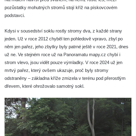
Kříž v Dělnické ulici v Kamenném Újezdě
pozůstatky mohutných stromů stojí kříž na pískovcovém
Boží muka na křižovatce ulic Latrán a K
podstavci.
Malší ve Velešíně
Kdysi v sousedství soklu rostly stromy dva, z každé strany
Centrální kříž hřbitova ve Velešíně
jeden. Už v roce 2012 chyběl ten pohledově vpravo, zbyl po
Kříž u kostela svatého Václava ve Velešíně
něm jen pařez, jeho zbytky byly patrné ještě v roce 2021, dnes
Kříž u brány na hřbitov ve Velešíně
už ne. Ve stejném roce už na Panoramatu mapy.cz chybí i
Kříž na zahradě domu čp. 127 v Římově
strom vlevo, jsou vidět pouze výmladky. V roce 2024 už jen
Kříž u fary v Římově
mrtvý pařez, který ovšem ukazuje, proč byly stromy
odstraněny – základna kříže zmizela v terénu pod přerostlým
Kříž u lípy Jana Gurreho v Římově
dřevem, které ohrožovalo samotný sokl.
Boží muka u hřbitova v Římově
Centrální kříž hřbitova v Římově
Kříž na návsi v Dolním Třeboníně
Kříž poblíž domu čp. 169 v Plavu
Kříž na návsi v Plavu
Boží muka v Plavu