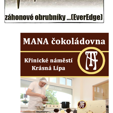
svatého Václava v Rychnově u Jablonce
nad Nisou
Misijní kříž na kostele svatého Václava v
Rychnově u Jablonce nad Nisou
Kříž u domu čp. 23 v Pulečném
Kříž u rozcestí u domu čp. 53 v Maršovicích
Centrální kříž hřbitova v Krásné u Pěnčína
Boží muka v zámeckém parku Dolního
zámku v Teplicích nad Metují
Kříž na náměstí Aloise Jiráska v Teplicích
nad Metují
Kříž před kostelem Panny Marie Pomocné v
Teplicích nad Metují
Kříž na hřbitově v Teplicích nad Metují
Boží muka nad pramenem U svatého
Antoníčka v Teplicích nad Metují