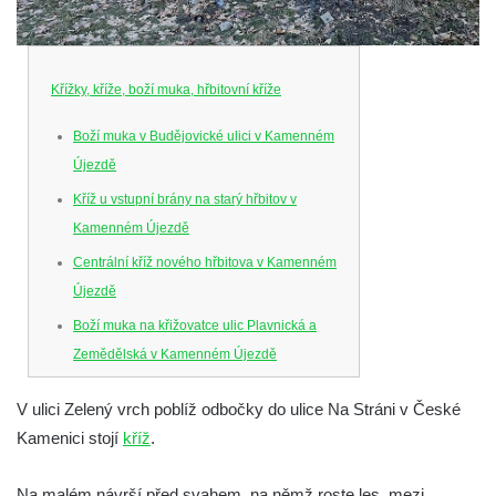
Křížky, kříže, boží muka, hřbitovní kříže
Boží muka v Budějovické ulici v Kamenném
Újezdě
Kříž u vstupní brány na starý hřbitov v
Kamenném Újezdě
Centrální kříž nového hřbitova v Kamenném
Újezdě
Boží muka na křižovatce ulic Plavnická a
Zemědělská v Kamenném Újezdě
Kříž na křižovatce ulic 5. května a Nádražní
V ulici Zelený vrch poblíž odbočky do ulice Na Stráni v České
v Kamenném Újezdě
Kamenici stojí
kříž
.
Kříž na křižovatce ulic 5. května a Dělnická
v Kamenném Újezdě
Na malém návrší před svahem, na němž roste les, mezi