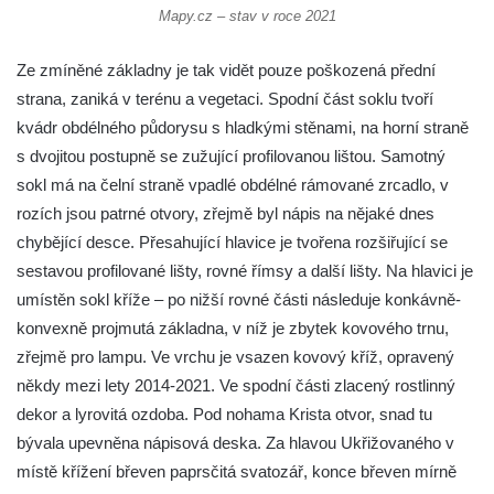
Kříž v ulici V Zátiší v Dobříni
Mapy.cz – stav v roce 2021
Boží muka u domu čp. 392 na rohu ulic Na
Hradčanech a Palackého v Roudnici nad
Ze zmíněné základny je tak vidět pouze poškozená přední
Labem
strana, zaniká v terénu a vegetaci. Spodní část soklu tvoří
kvádr obdélného půdorysu s hladkými stěnami, na horní straně
Kříž v centru Liběšic
s dvojitou postupně se zužující profilovanou lištou. Samotný
Kříž na návsi v Chouči
sokl má na čelní straně vpadlé obdélné rámované zrcadlo, v
Boží muka na rozcestí východně od Chouče
rozích jsou patrné otvory, zřejmě byl nápis na nějaké dnes
Kříž na návsi v Lužici
chybějící desce. Přesahující hlavice je tvořena rozšiřující se
Kříž na návsi v Dobrčicích
sestavou profilované lišty, rovné římsy a další lišty. Na hlavici je
Kříž u domu čp. 3 v Chrámcích
umístěn sokl kříže – po nižší rovné části následuje konkávně-
konvexně projmutá základna, v níž je zbytek kovového trnu,
Kříž u polní cesty severozápadně od Kozel
zřejmě pro lampu. Ve vrchu je vsazen kovový kříž, opravený
Údajný kříž na návsi v Kozlech
někdy mezi lety 2014-2021. Ve spodní části zlacený rostlinný
Centrální kříž hřbitova v Kozlech
dekor a lyrovitá ozdoba. Pod nohama Krista otvor, snad tu
Kříž východně od Oparna u cesty na Lovoš
bývala upevněna nápisová deska. Za hlavou Ukřižovaného v
Pamětní kříž na Lovoši
místě křížení břeven paprsčitá svatozář, konce břeven mírně