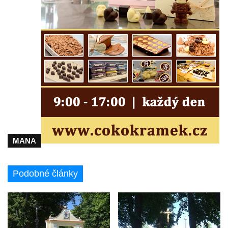
Kříž u kostela Nanebevzetí Panny Marie v
Polici nad Metují
Pánův kříž v Broumovských stěnách
Machovský kříž v Broumovských stěnách
Kříž u domu čp. 113 na Vlčí Hoře
Kříž pod domem čp. 177 na Vlčí Hoře
Centrální kříž hřbitova Vlčí Hora
Kříž u domu čp. 128 na Vlčí Hoře
Kříž u domu čp. 79 v ulici Salmovská ve
MANA
Velkém Šenově
Kříž naproti domu čp. 23 v ulici Salmovská
Podobné články
ve Velkém Šenově
Kříž u kostela svatého Jana Křtitele v
Teplicích
Údajný kříž u silnice č. 15 západně od