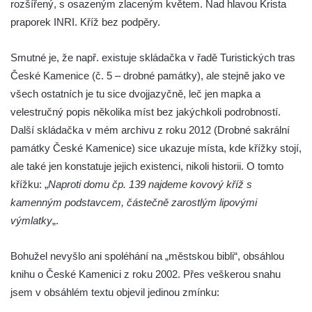
rozšířený, s osazeným zlaceným květem. Nad hlavou Krista
Kříž na rozcestí u domu čp. 49 ve Svojkově
praporek INRI. Kříž bez podpěry.
Centrální kříž bývalého hřbitova v Horním
Chlumu
Smutné je, že např. existuje skládačka v řadě Turistických tras
Kříž jižně od Prysku
České Kamenice (č. 5 – drobné památky), ale stejně jako ve
Boží muka svatého Floriána v Mezné
všech ostatních je tu sice dvojjazyčně, leč jen mapka a
Neugebauerův kříž východně od Sloupu v
velestručný popis několika míst bez jakýchkoli podrobností.
Čechách
Další skládačka v mém archivu z roku 2012 (Drobné sakrální
památky České Kamenice) sice ukazuje místa, kde křížky stojí,
Kříž u kostela Zvěstování Panny Marie v
ale také jen konstatuje jejich existenci, nikoli historii. O tomto
Duchcově
křížku: „
Naproti domu čp. 139 najdeme kovový kříž s
Údajný kříž před kostelem svatých Petra a
kamenným podstavcem, částečně zarostlým lipovými
Pavla v Jeníkově
výmlatky
„.
Kříž na návsi v Jeníkově
Kříž na křižovatce v Teplické ulici v Lahošti
Bohužel nevyšlo ani spoléhání na „městskou bibli“, obsáhlou
Kříž U Pěti lip na pastvině severovýchodně
knihu o České Kamenici z roku 2002. Přes veškerou snahu
od Mikulášovic
jsem v obsáhlém textu objevil jedinou zmínku:
Kříž na rozcestí u domu čp. 123 v