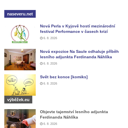
Kříž před kostelem svatých Petra a Pavla v
Růžové
naseveru.net
Centrální kříž na starém hřbitově ve
Nová Perla v Kyjově hostí mezinárodní
Vilémově
festival Performance v časech krizí
Centrální kříž na novém hřbitově ve
6. 8. 2026
Vilémově
Nová expozice Na Saule odhaluje příběh
Kříž u kostela Nanebevzetí Panny Marie na
lesního adjunkta Ferdinanda Náhlíka
křížové cestě ve Vilémově
6. 8. 2026
Kříž u cesty mezi Růžovou a Kamenickou
Strání
Svět bez konce [komiks]
6. 8. 2026
Kříž u severní zdi kostela Nalezení svatého
Kříže ve Frýdlantu
výběžek.eu
Kříž na Křížové cestě na Křížovém vrchu ve
Frýdlantu
Objevte tajemství lesního adjunkta
Ferdinanda Náhlíka
Centrální kříž hřbitova ve Sloupu v Čechách
6. 8. 2026
Kříž u koryta náhonu na Chřibské Kamenici