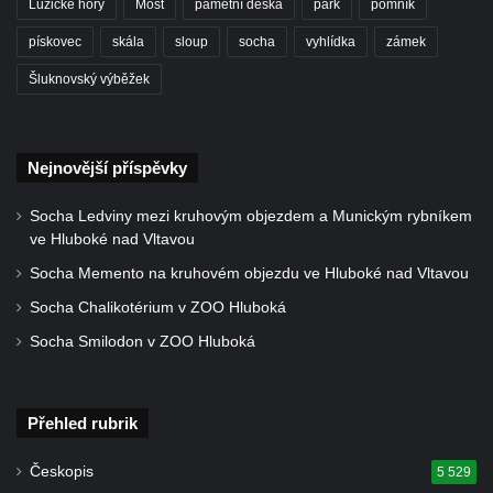
Lužické hory
Most
pamětní deska
park
pomník
Künzlův kříž v předhradí hradu Seeberg
Centrální kříž hřbitova v Cítolibech
pískovec
skála
sloup
socha
vyhlídka
zámek
Rotující kříž před farou v Cítolibech
Šluknovský výběžek
Boží muka Na Spravedlnosti na jižním
okraji Loun
Nejnovější příspěvky
Centrální kříž hřbitova v Chlumčanech
Kříž u Kleinova statku v Konětopech
Socha Ledviny mezi kruhovým objezdem a Munickým rybníkem
ve Hluboké nad Vltavou
Centrální kříž bývalého hřbitova u kostela
svatého Jakuba ve Hřivicích
Socha Memento na kruhovém objezdu ve Hluboké nad Vltavou
Kříž na rozcestí v severní části Touchovic
Socha Chalikotérium v ZOO Hluboká
Kříž u kaple svatého Josefa v Jimlíně
Socha Smilodon v ZOO Hluboká
Centrální kříž hřbitova v Opočně u Loun
Kříž na vstupní bráně na hřbitov v Opočně u
Přehled rubrik
Loun
Kříž na ohradní zdi fary čp. 1 v Opočně
Českopis
5 529