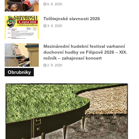
6. 8. 2026
Mikulášovicích
Wäberův kříž v zahradě domu čp. 184 v
Tolštejnské slavnosti 2026
Mikulášovicích
3. 8. 2026
Kříž na louce v horních Mikulášovicích
Posteltův kříž naproti domu ev.č. 29 v
Mezinárodní hudební festival varhanní
Mikulášovicích
duchovní hudby ve Filipově 2026 – XIX.
ročník – zahajovací koncert
Kříž Neubaukreuz u domu čp. 698 v
2. 8. 2026
Mikulášovicích
Obrubniky
Kříž manželů Endlerových u továrního
objektu v Mikulášovicích
Kříž u silnice východně od Mikulášovic
Meyerův kříž východně od Mikulášovic
Kříž u rozcestí k větrnému mlýnu Světlík v
Horním Podluží
Kříž u domu čp. 1016 v Mikulášovicích