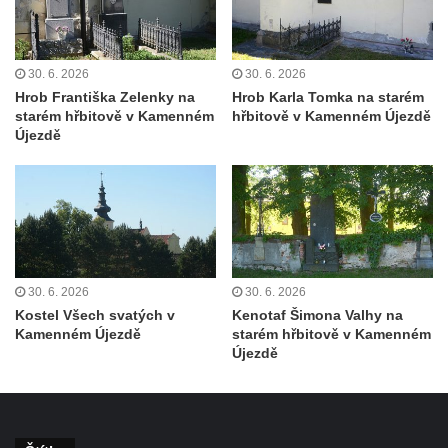
Kříž na Strážném vrchu v Rumburku
Kříž poblíž Ovčího mostu u Tisové
30. 6. 2026
30. 6. 2026
Kříž u kaple svatých Cyrila a Metoděje v
Hrob Františka Zelenky na
Hrob Karla Tomka na starém
Kunraticích u Šluknova
starém hřbitově v Kamenném
hřbitově v Kamenném Újezdě
Újezdě
Kříž na zahradě u domu ev. č. 11 v
Kunraticích u Šluknova
Kříž naproti domu čp. 34 v Kunraticích u
Šluknova
Kříž u polní cesty mezi Šluknovem a
Knížecím
30. 6. 2026
30. 6. 2026
Školní kříž u polní cesty nad Lipovou ulicí v
Kostel Všech svatých v
Kenotaf Šimona Valhy na
Kamenném Újezdě
starém hřbitově v Kamenném
Rychnově u Jablonce nad Nisou
Újezdě
Boží muka Anděl strážce v Kostelní ulici v
Rychnově u Jablonce nad Nisou
Centrální kříž bývalého hřbitova u kostela