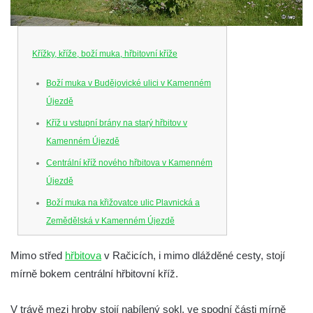
Křížky, kříže, boží muka, hřbitovní kříže
Boží muka v Budějovické ulici v Kamenném
Újezdě
Kříž u vstupní brány na starý hřbitov v
Kamenném Újezdě
Centrální kříž nového hřbitova v Kamenném
Újezdě
Boží muka na křižovatce ulic Plavnická a
Zemědělská v Kamenném Újezdě
Kříž na křižovatce ulic 5. května a Nádražní
Mimo střed
hřbitova
v Račicích, i mimo dlážděné cesty, stojí
v Kamenném Újezdě
mírně bokem centrální hřbitovní kříž.
Kříž na křižovatce ulic 5. května a Dělnická
v Kamenném Újezdě
V trávě mezi hroby stojí nabílený sokl, ve spodní části mírně