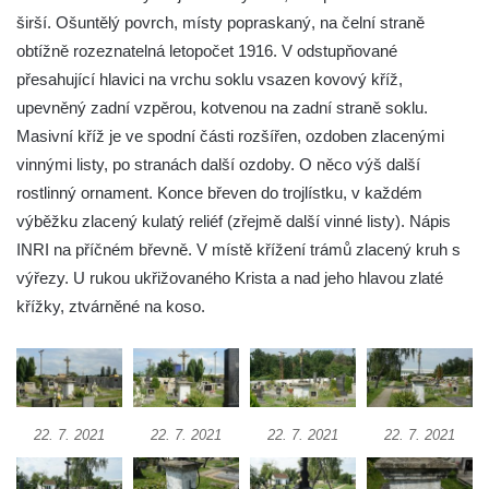
Kříž v Dělnické ulici v Kamenném Újezdě
širší. Ošuntělý povrch, místy popraskaný, na čelní straně
Boží muka na křižovatce ulic Latrán a K
obtížně rozeznatelná letopočet 1916. V odstupňované
Malší ve Velešíně
přesahující hlavici na vrchu soklu vsazen kovový kříž,
upevněný zadní vzpěrou, kotvenou na zadní straně soklu.
Centrální kříž hřbitova ve Velešíně
Masivní kříž je ve spodní části rozšířen, ozdoben zlacenými
Kříž u kostela svatého Václava ve Velešíně
vinnými listy, po stranách další ozdoby. O něco výš další
Kříž u brány na hřbitov ve Velešíně
rostlinný ornament. Konce břeven do trojlístku, v každém
Kříž na zahradě domu čp. 127 v Římově
výběžku zlacený kulatý reliéf (zřejmě další vinné listy). Nápis
Kříž u fary v Římově
INRI na příčném břevně. V místě křížení trámů zlacený kruh s
výřezy. U rukou ukřižovaného Krista a nad jeho hlavou zlaté
Kříž u lípy Jana Gurreho v Římově
křížky, ztvárněné na koso.
Boží muka u hřbitova v Římově
Centrální kříž hřbitova v Římově
Kříž na návsi v Dolním Třeboníně
Kříž poblíž domu čp. 169 v Plavu
22. 7. 2021
22. 7. 2021
22. 7. 2021
22. 7. 2021
Kříž na návsi v Plavu
Boží muka v Plavu