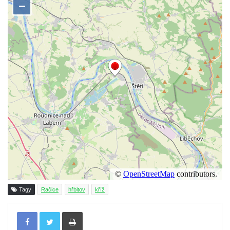
Boží muka u domu čp. 392 na rohu ulic Na
Hradčanech a Palackého v Roudnici nad
Labem
Kříž v centru Liběšic
Kříž na návsi v Chouči
Boží muka na rozcestí východně od Chouče
Kříž na návsi v Lužici
Kříž na návsi v Dobrčicích
Kříž u domu čp. 3 v Chrámcích
Kříž u polní cesty severozápadně od Kozel
Údajný kříž na návsi v Kozlech
Centrální kříž hřbitova v Kozlech
Tagy
Račice
hřbitov
kříž
Kříž východně od Oparna u cesty na Lovoš
Tisknout
Pamětní kříž na Lovoši