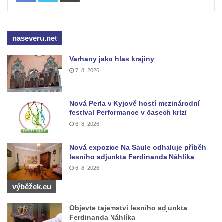
Kříž na rozcestí u domu čp. 49 ve Svojkově
Centrální kříž bývalého hřbitova v Horním
Chlumu
naseveru.net
Kříž jižně od Prysku
Varhany jako hlas krajiny
Boží muka svatého Floriána v Mezné
7. 8. 2026
Neugebauerův kříž východně od Sloupu v
Čechách
Nová Perla v Kyjově hostí mezinárodní
Kříž u kostela Zvěstování Panny Marie v
festival Performance v časech krizí
Duchcově
6. 8. 2026
Údajný kříž před kostelem svatých Petra a
Pavla v Jeníkově
Nová expozice Na Saule odhaluje příběh
lesního adjunkta Ferdinanda Náhlíka
Kříž na návsi v Jeníkově
6. 8. 2026
Kříž na křižovatce v Teplické ulici v Lahošti
výběžek.eu
Kříž U Pěti lip na pastvině severovýchodně
od Mikulášovic
Objevte tajemství lesního adjunkta
Ferdinanda Náhlíka
Kříž na rozcestí u domu čp. 123 v