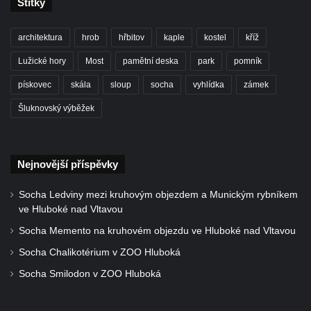
Štítky
svatého Václava v Rychnově u Jablonce
nad Nisou
architektura
hrob
hřbitov
kaple
kostel
kříž
Misijní kříž na kostele svatého Václava v
Rychnově u Jablonce nad Nisou
Lužické hory
Most
pamětní deska
park
pomník
Kříž u domu čp. 23 v Pulečném
pískovec
skála
sloup
socha
vyhlídka
zámek
Kříž u rozcestí u domu čp. 53 v Maršovicích
Šluknovský výběžek
Centrální kříž hřbitova v Krásné u Pěnčína
Boží muka v zámeckém parku Dolního
Nejnovější příspěvky
zámku v Teplicích nad Metují
Kříž na náměstí Aloise Jiráska v Teplicích
Socha Ledviny mezi kruhovým objezdem a Munickým rybníkem
nad Metují
ve Hluboké nad Vltavou
Kříž před kostelem Panny Marie Pomocné v
Socha Memento na kruhovém objezdu ve Hluboké nad Vltavou
Teplicích nad Metují
Socha Chalikotérium v ZOO Hluboká
Kříž na hřbitově v Teplicích nad Metují
Socha Smilodon v ZOO Hluboká
Boží muka nad pramenem U svatého
Antoníčka v Teplicích nad Metují