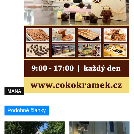
Maazův kříž na Kostelní stezce v
Mikulášovicích
Boží muka na Kostelní stezce v
Mikulášovicích
Franzeho kříž u domu čp. 356 v
Mikulášovicích
Hammerberský kříž na křižovatce mezi
domy čp. 739 a 758 v Mikulášovicích
Kříž Johannese Herlta poblíž domu čp. 428
v Mikulášovicích
MANA
Drascheho kříž na zahradě domu čp. 915 v
Mikulášovicích
Podobné články
Hillův kříž u domu čp. 436 v Mikulášovicích
Hampelův kříž západně od dolního nádraží
v Mikulášovicích