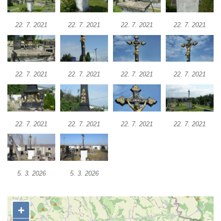
Kříž u Obrázku severovýchodně od
22. 7. 2021
22. 7. 2021
22. 7. 2021
22. 7. 2021
Práchně
Kříž na rozcestí u domu čp. 283 v Dolním
Podluží
Görnerův kříž u silnice č. 264 v Dolním
22. 7. 2021
22. 7. 2021
22. 7. 2021
22. 7. 2021
Podluží
Kříž u domu čp. 155 v Chřibské
Údajný kříž u domu čp. 283 ve Chřibské
22. 7. 2021
22. 7. 2021
22. 7. 2021
22. 7. 2021
Kříž jižně od Bukolu
Kříž na návsi v Bukolu
Centrální kříž hřbitova v Hrobčicích
Kříž u silnice z Chouče do Mirošovic
5. 3. 2026
5. 3. 2026
Centrální kříž hřbitova v Chouči
Kříž na rozcestí v Záluží
Kříž v ulici V Zátiší v Dobříni