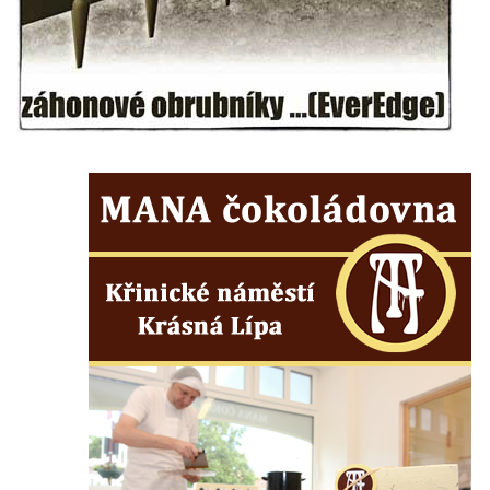
Herltův kříž u Mikova v Mikulášovicích
Kříž u Borských u domu čp. 859 v
Mikulášovicích
Kříž Ließnerových naproti Mikovu v
Mikulášovicích
Kříž u Mikulášovického potoka poblíž
Mikovu v Mikulášovicích
Lissnerův kříž u domu čp. 39 v
Mikulášovicích
Hampelův kříž u bývalých kasáren v
Mikulášovicích
Marchnerův (Zelený) kříž naproti domu čp.
35 v Mikulášovicích
Schneiderův kříž před domem čp. 55 v
Mikulášovicích
Kříž na Kostelní stezce v Mikulášovicích