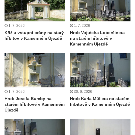
Kříž před kostelem svatých Petra a Pavla v
Růžové
Centrální kříž na starém hřbitově ve
1. 7. 2026
1. 7. 2026
Vilémově
Kříž u vstupní brány na starý
Hrob Vojtěcha Loberšinera
Centrální kříž na novém hřbitově ve
hřbitov v Kamenném Újezdě
na starém hřbitově v
Kamenném Újezdě
Vilémově
Kříž u kostela Nanebevzetí Panny Marie na
křížové cestě ve Vilémově
Kříž u cesty mezi Růžovou a Kamenickou
Strání
Kříž u severní zdi kostela Nalezení svatého
1. 7. 2026
30. 6. 2026
Kříže ve Frýdlantu
Hrob Josefa Bumby na
Hrob Karla Müllera na starém
starém hřbitově v Kamenném
hřbitově v Kamenném Újezdě
Kříž na Křížové cestě na Křížovém vrchu ve
Újezdě
Frýdlantu
Centrální kříž hřbitova ve Sloupu v Čechách
Kříž u koryta náhonu na Chřibské Kamenici