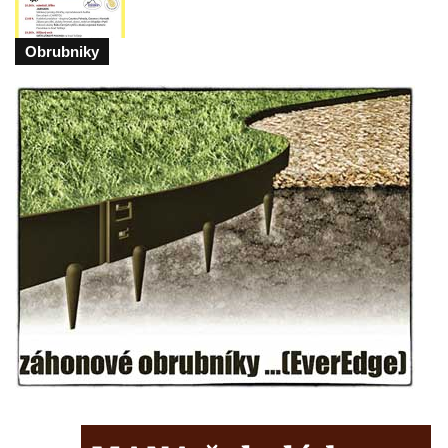
Kříž U Pěti lip na pastvině severovýchodně
od Mikulášovic
Obrubniky
Kříž na rozcestí u domu čp. 123 v
Mikulášovicích
Wäberův kříž v zahradě domu čp. 184 v
Mikulášovicích
Kříž na louce v horních Mikulášovicích
Posteltův kříž naproti domu ev.č. 29 v
Mikulášovicích
Kříž Neubaukreuz u domu čp. 698 v
Mikulášovicích
Kříž manželů Endlerových u továrního
objektu v Mikulášovicích
Kříž u silnice východně od Mikulášovic
Meyerův kříž východně od Mikulášovic
Kříž u rozcestí k větrnému mlýnu Světlík v