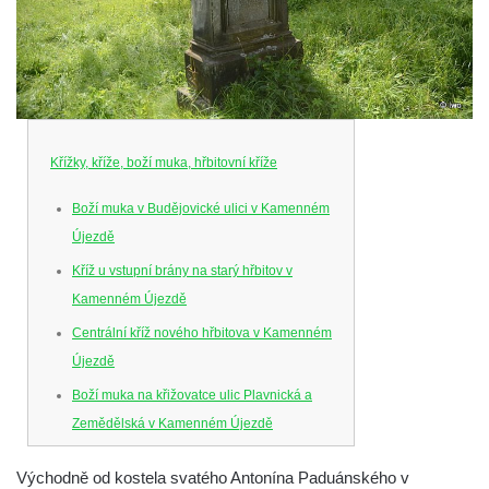
Křížky, kříže, boží muka, hřbitovní kříže
Boží muka v Budějovické ulici v Kamenném
Újezdě
Kříž u vstupní brány na starý hřbitov v
Kamenném Újezdě
Centrální kříž nového hřbitova v Kamenném
Újezdě
Boží muka na křižovatce ulic Plavnická a
Zemědělská v Kamenném Újezdě
Kříž na křižovatce ulic 5. května a Nádražní
Východně od kostela svatého Antonína Paduánského v
v Kamenném Újezdě