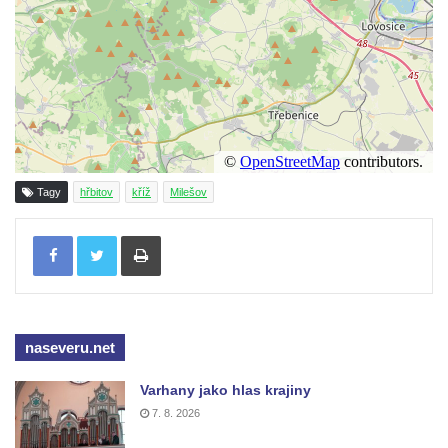
Centrální kříž hřbitova v Chouči
Kříž na rozcestí v Záluží
Kříž v ulici V Zátiší v Dobříni
Boží muka u domu čp. 392 na rohu ulic Na
Hradčanech a Palackého v Roudnici nad
Labem
Kříž v centru Liběšic
Tagy
hřbitov
kříž
Milešov
Kříž na návsi v Chouči
Tisknout
Boží muka na rozcestí východně od Chouče
Kříž na návsi v Lužici
Kříž na návsi v Dobrčicích
Kříž u domu čp. 3 v Chrámcích
naseveru.net
Kříž u polní cesty severozápadně od Kozel
Varhany jako hlas krajiny
Údajný kříž na návsi v Kozlech
7. 8. 2026
Centrální kříž hřbitova v Kozlech