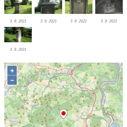
Kříž poblíž domu čp. 169 v Plavu
Kříž na návsi v Plavu
Boží muka v Plavu
3. 8. 2021
3. 8. 2021
3. 8. 2021
3. 8. 2021
Kříž u Obrázku severovýchodně od
Práchně
Kříž na rozcestí u domu čp. 283 v Dolním
3. 8. 2021
Podluží
Görnerův kříž u silnice č. 264 v Dolním
Podluží
Kříž u domu čp. 155 v Chřibské
Údajný kříž u domu čp. 283 ve Chřibské
Kříž jižně od Bukolu
Kříž na návsi v Bukolu
Centrální kříž hřbitova v Hrobčicích
Kříž u silnice z Chouče do Mirošovic