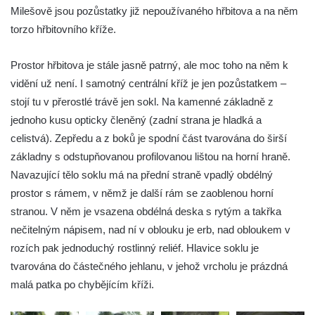
Milešově jsou pozůstatky již nepoužívaného hřbitova a na něm
Kříž na křižovatce ulic 5. května a Dělnická
torzo hřbitovního kříže.
v Kamenném Újezdě
Kříž v Dělnické ulici v Kamenném Újezdě
Prostor hřbitova je stále jasně patrný, ale moc toho na něm k
Boží muka na křižovatce ulic Latrán a K
vidění už není. I samotný centrální kříž je jen pozůstatkem –
Malší ve Velešíně
stojí tu v přerostlé trávě jen sokl. Na kamenné základně z
jednoho kusu opticky členěný (zadní strana je hladká a
Centrální kříž hřbitova ve Velešíně
celistvá). Zepředu a z boků je spodní část tvarována do širší
Kříž u kostela svatého Václava ve Velešíně
základny s odstupňovanou profilovanou lištou na horní hraně.
Kříž u brány na hřbitov ve Velešíně
Navazující tělo soklu má na přední straně vpadlý obdélný
Kříž na zahradě domu čp. 127 v Římově
prostor s rámem, v němž je další rám se zaoblenou horní
Kříž u fary v Římově
stranou. V něm je vsazena obdélná deska s rytým a takřka
nečitelným nápisem, nad ní v oblouku je erb, nad obloukem v
Kříž u lípy Jana Gurreho v Římově
rozích pak jednoduchý rostlinný reliéf. Hlavice soklu je
Boží muka u hřbitova v Římově
tvarována do částečného jehlanu, v jehož vrcholu je prázdná
Centrální kříž hřbitova v Římově
malá patka po chybějícím kříži.
Kříž na návsi v Dolním Třeboníně