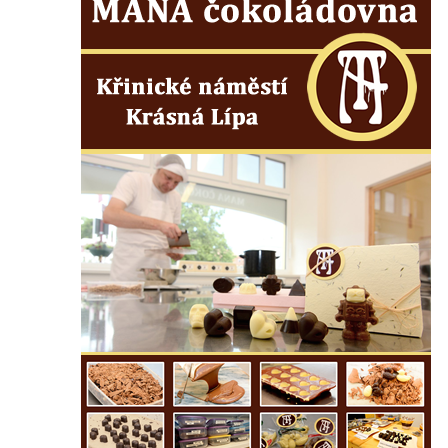
Horním Podluží
Kříž u domu čp. 1016 v Mikulášovicích
Herltův kříž u Mikova v Mikulášovicích
Kříž u Borských u domu čp. 859 v
Mikulášovicích
Kříž Ließnerových naproti Mikovu v
Mikulášovicích
Kříž u Mikulášovického potoka poblíž
Mikovu v Mikulášovicích
Lissnerův kříž u domu čp. 39 v
Mikulášovicích
Hampelův kříž u bývalých kasáren v
Mikulášovicích
Marchnerův (Zelený) kříž naproti domu čp.
35 v Mikulášovicích