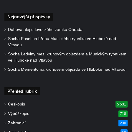
Rychnově u Jablonce nad Nisou
Centrální kříž bývalého hřbitova u kostela
Nejnovější příspěvky
svatého Václava v Rychnově u Jablonce
Dubová alej u loveckého zámku Ohrada
nad Nisou
Socha Posel na břehu Munického rybníka ve Hluboké nad
Misijní kříž na kostele svatého Václava v
Vltavou
Rychnově u Jablonce nad Nisou
Socha Ledviny mezi kruhovým objezdem a Munickým rybníkem
Kříž u domu čp. 23 v Pulečném
ve Hluboké nad Vltavou
Kříž u rozcestí u domu čp. 53 v Maršovicích
Socha Memento na kruhovém objezdu ve Hluboké nad Vltavou
Centrální kříž hřbitova v Krásné u Pěnčína
Boží muka v zámeckém parku Dolního
zámku v Teplicích nad Metují
Přehled rubrik
Kříž na náměstí Aloise Jiráska v Teplicích
Českopis
5 531
nad Metují
Výběžkopis
718
Kříž před kostelem Panny Marie Pomocné v
Zahraničí
230
Teplicích nad Metují