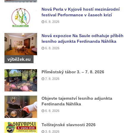
Kříž východně od Oparna u cesty na Lovoš
Nová Perla v Kyjově hostí mezinárodní
Pamětní kříž na Lovoši
festival Performance v časech krizí
6. 8. 2026
Kříž na rozcestí u domu čp. 49 ve Svojkově
Centrální kříž bývalého hřbitova v Horním
Nová expozice Na Saule odhaluje příběh
Chlumu
lesního adjunkta Ferdinanda Náhlíka
Kříž jižně od Prysku
6. 8. 2026
Boží muka svatého Floriána v Mezné
výběžek.eu
Neugebauerův kříž východně od Sloupu v
Příměstský tábor 3. – 7. 8. 2026
Čechách
7. 8. 2026
Kříž u kostela Zvěstování Panny Marie v
Duchcově
Objevte tajemství lesního adjunkta
Údajný kříž před kostelem svatých Petra a
Ferdinanda Náhlíka
Pavla v Jeníkově
6. 8. 2026
Kříž na návsi v Jeníkově
Tolštejnské slavnosti 2026
Kříž na křižovatce v Teplické ulici v Lahošti
3. 8. 2026