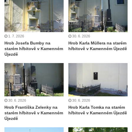
Hampelův kříž západně od dolního nádraží
v Mikulášovicích
Kříž před kostelem svatých Petra a Pavla v
Růžové
1. 7. 2026
30. 6. 2026
Centrální kříž na starém hřbitově ve
Hrob Josefa Bumby na
Hrob Karla Müllera na starém
Vilémově
starém hřbitově v Kamenném
hřbitově v Kamenném Újezdě
Újezdě
Centrální kříž na novém hřbitově ve
Vilémově
Kříž u kostela Nanebevzetí Panny Marie na
křížové cestě ve Vilémově
Kříž u cesty mezi Růžovou a Kamenickou
Strání
30. 6. 2026
30. 6. 2026
Hrob Františka Zelenky na
Hrob Karla Tomka na starém
Kříž u severní zdi kostela Nalezení svatého
starém hřbitově v Kamenném
hřbitově v Kamenném Újezdě
Kříže ve Frýdlantu
Újezdě
Kříž na Křížové cestě na Křížovém vrchu ve
Frýdlantu