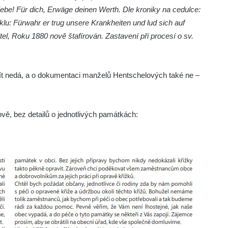
iebe! Für dich, Erwäge deinen Werth. Dle kroniky na cedulce:
klu: Fürwahr er trug unsere Krankheiten und lud sich auf
el, Roku 1880 nově štafírován. Zastavení při procesí o sv.
jít nedá, a o dokumentaci manželů Hentschelových také ne –
ě, bez detailů o jednotlivých památkách: