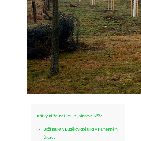
Křížky, kříže, boží muka, hřbitovní kříže
Boží muka v Budějovické ulici v Kamenném
Újezdě