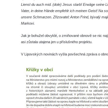
Kříž u brány na hřbitov ve Velešíně
Lienst du auch mid. (dole) Jesus starb! Erwäge seine L
Kříž na zahradě domu čp. 127 v Římově
Vater, in deine Hände empfehlr ich meinen Geist! Na so
unsere Schmarzen. Zřizovatel: Anton Frind, bývalý majit
Kříž u fary v Římově
Markovi.
Kříž u lípy Jana Gurreho v Římově
Boží muka u hřbitova v Římově
Jak je bohužel obvyklé, o zmiňované obnově se nic na
Centrální kříž hřbitova v Římově
asi zůstala utajena jen u příslušného projektu.
Kříž na návsi v Dolním Třeboníně
V Lipovských novinách vyšla povšechná zpráva o obnov
Kříž poblíž domu čp. 169 v Plavu
Kříž na návsi v Plavu
Boží muka v Plavu
Kříž u Obrázku severovýchodně od
Práchně
Kříž na rozcestí u domu čp. 283 v Dolním
Podluží
Görnerův kříž u silnice č. 264 v Dolním