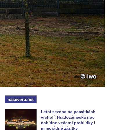
naseveru.net
Letní sezona na památkách
vrcholí. Hradozámecká noc
nabídne večerní prohlídky i
mimořádné zážitky