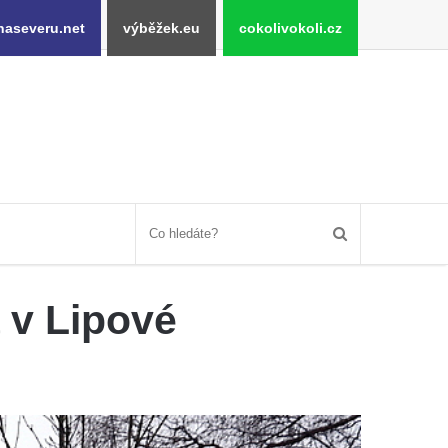
naseveru.net
výběžek.eu
cokolivokoli.cz
 v Lipové