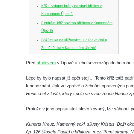
Kříž u vstupní brány na starý hřbitov v
Kamenném Újezdě
Centrální kříž nového hřbitova v Kamenném
Újezdě
Boží muka na křižovatce ulic Plavnická a
Zemědělská v Kamenném Újezdě
Kříž na křižovatce ulic 5. května a Nádražní
Před
hřbitovem
v Lipové u jeho severozápadního roh
v Kamenném Újezdě
Kříž na křižovatce ulic 5. května a Dělnická
Lépe by bylo napsat již opět stojí… Tento kříž totiž patř
v Kamenném Újezdě
k nepoznání. Jak ve zprávě o žehnání opravených pam
Kříž v Dělnické ulici v Kamenném Újezdě
Hentschel z Liščí, který spolu se svou ženou Hanou z
Boží muka na křižovatce ulic Latrán a K
Protože v jeho popisu stojí slovo kovaný, lze sáhnout 
Malší ve Velešíně
Centrální kříž hřbitova ve Velešíně
Kunerts Kreuz. Kamenný sokl, siluety Kristus, Boží o
Kříž u kostela svatého Václava ve Velešíně
čp. 126 (Josefa Paula) u hřbitova, mezi třemi stromy. N