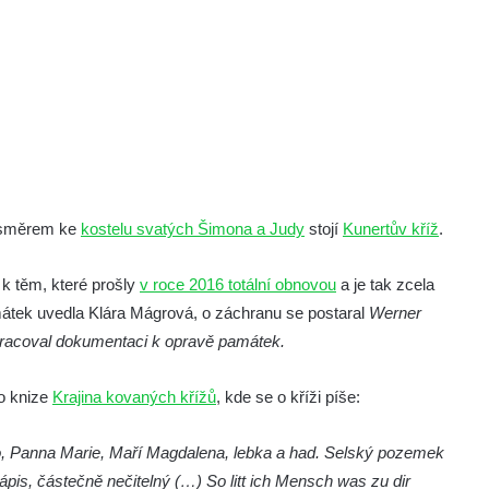
u směrem ke
kostelu svatých Šimona a Judy
stojí
Kunertův kříž
.
í k těm, které prošly
v roce 2016 totální obnovou
a je tak zcela
átek uvedla Klára Mágrová, o záchranu se postaral
Werner
pracoval dokumentaci k opravě památek.
po knize
Krajina kovaných křížů
, kde se o kříži píše:
ko, Panna Marie, Maří Magdalena, lebka a had. Selský pozemek
ápis, částečně nečitelný (…) So litt ich Mensch was zu dir