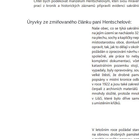
Podluží
Kříž u domu čp. 155 v Chřibské
Úryvky ze zmiňovaného článku paní Hentschelové:
Údajný kříž u domu čp. 283 ve Chřibské
Kříž jižně od Bukolu
Kříž na návsi v Bukolu
Centrální kříž hřbitova v Hrobčicích
Kříž u silnice z Chouče do Mirošovic
Centrální kříž hřbitova v Chouči
Kříž na rozcestí v Záluží
Kříž v ulici V Zátiší v Dobříni
Boží muka u domu čp. 392 na rohu ulic Na
Hradčanech a Palackého v Roudnici nad
Labem
Kříž v centru Liběšic
Kříž na návsi v Chouči