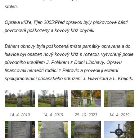
Hradčanech a Palackého v Roudnici nad
století.
Labem
Oprava kříže, říjen 2005:
Před opravou byly pískovcové části
Kříž v centru Liběšic
povrchově poškozeny a kovový kříž chyběl.
Kříž na návsi v Chouči
Boží muka na rozcestí východně od Chouče
Během obnovy byla poškozená místa památky opravena a do
Kříž na návsi v Lužici
hlavice byl osazen nový kovový kříž s rozetou, vytvořený podle
Kříž na návsi v Dobrčicích
původního kovářem J. Polákem z Dolní Libchavy. Opravu
financovali němečtí rodáci z Petrovic a provedli ji externí
Kříž u domu čp. 3 v Chrámcích
spolupracovníci občanského sdružení J. Hlavnička a L. Krejčík.
Kříž u polní cesty severozápadně od Kozel
Údajný kříž na návsi v Kozlech
Centrální kříž hřbitova v Kozlech
Kříž východně od Oparna u cesty na Lovoš
14. 4. 2019
14. 4. 2019
25. 10. 2023
14. 4. 2019
Pamětní kříž na Lovoši
Kříž na rozcestí u domu čp. 49 ve Svojkově
Centrální kříž bývalého hřbitova v Horním