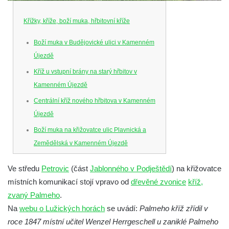
Křížky, kříže, boží muka, hřbitovní kříže
Boží muka v Budějovické ulici v Kamenném
Újezdě
Kříž u vstupní brány na starý hřbitov v
Kamenném Újezdě
Centrální kříž nového hřbitova v Kamenném
Újezdě
Boží muka na křižovatce ulic Plavnická a
Zemědělská v Kamenném Újezdě
Kříž na křižovatce ulic 5. května a Nádražní
Ve středu
Petrovic
(část
Jablonného v Podještědí
) na křižovatce
v Kamenném Újezdě
místních komunikací stojí vpravo od
dřevěné zvonice
kříž,
Kříž na křižovatce ulic 5. května a Dělnická
zvaný Palmeho
.
v Kamenném Újezdě
Na
webu o Lužických horách
se uvádí:
Palmeho kříž zřídil v
Kříž v Dělnické ulici v Kamenném Újezdě
roce 1847 místní učitel Wenzel Herrgeschell u zaniklé Palmeho