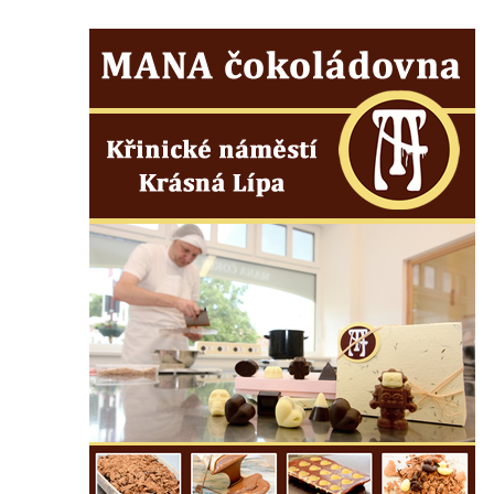
Centrální kříž na starém hřbitově ve
Vilémově
Centrální kříž na novém hřbitově ve
Vilémově
Kříž u kostela Nanebevzetí Panny Marie na
křížové cestě ve Vilémově
Kříž u cesty mezi Růžovou a Kamenickou
Strání
Kříž u severní zdi kostela Nalezení svatého
Kříže ve Frýdlantu
Kříž na Křížové cestě na Křížovém vrchu ve
Frýdlantu
Centrální kříž hřbitova ve Sloupu v Čechách
Kříž u koryta náhonu na Chřibské Kamenici
Kříž na Strážném vrchu v Rumburku