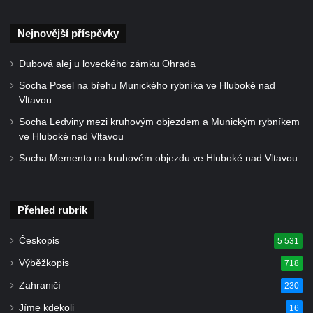
Kříž u silnice č. 15 západně od Želkovic
Kříž u silnice č. 15 jižně od Šepetel
Nejnovější příspěvky
Kříž západně od domu čp. 85 v ulici Na
Dubová alej u loveckého zámku Ohrada
Vilouni v Třebívlicích
Socha Posel na břehu Munického rybníka ve Hluboké nad
Kříž na rozcestí naproti domu čp. 714 v
Vltavou
Lučanech nad Nisou
Socha Ledviny mezi kruhovým objezdem a Munickým rybníkem
Centrální kříž hřbitova Šumburk nad
ve Hluboké nad Vltavou
Desnou v Tanvaldu
Socha Memento na kruhovém objezdu ve Hluboké nad Vltavou
Kříž u kostela svatého Františka z Assisi v
Tanvaldu
Kříž u kostela svatého Jana Nepomuckého
Přehled rubrik
ve Starých Křečanech
Českopis
5 531
Kříž u domu čp. 39 v Rybništi
Výběžkopis
718
Kříž u domu čp. 2 v Rybništi
Zahraničí
230
Kříž u domu čp. 128 v Rybništi
Jíme kdekoli
16
Kříž východně od Dubé nad lesoparkem