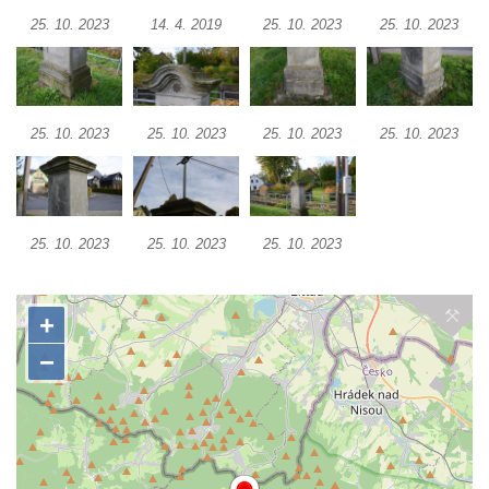
25. 10. 2023
14. 4. 2019
25. 10. 2023
25. 10. 2023
Chlumu
Kříž jižně od Prysku
Boží muka svatého Floriána v Mezné
Neugebauerův kříž východně od Sloupu v
25. 10. 2023
25. 10. 2023
25. 10. 2023
25. 10. 2023
Čechách
Kříž u kostela Zvěstování Panny Marie v
Duchcově
25. 10. 2023
25. 10. 2023
25. 10. 2023
Údajný kříž před kostelem svatých Petra a
Pavla v Jeníkově
Kříž na návsi v Jeníkově
Kříž na křižovatce v Teplické ulici v Lahošti
Kříž U Pěti lip na pastvině severovýchodně
od Mikulášovic
Kříž na rozcestí u domu čp. 123 v
Mikulášovicích