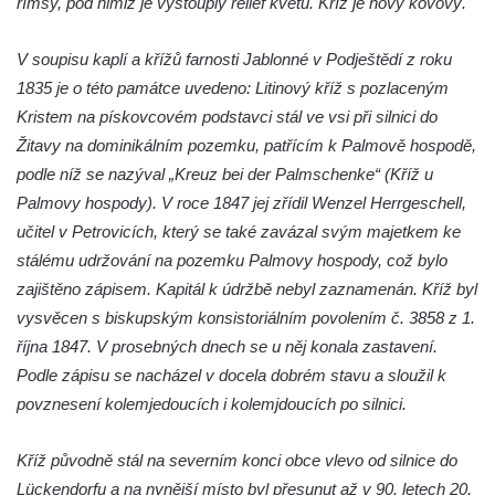
římsy, pod nimiž je vystouplý reliéf květu. Kříž je nový kovový.
Práchně
Kříž na rozcestí u domu čp. 283 v Dolním
V soupisu kaplí a křížů farnosti Jablonné v Podještědí z roku
Podluží
1835 je o této památce uvedeno: Litinový kříž s pozlaceným
Görnerův kříž u silnice č. 264 v Dolním
Kristem na pískovcovém podstavci stál ve vsi při silnici do
Podluží
Žitavy na dominikálním pozemku, patřícím k Palmově hospodě,
podle níž se nazýval „Kreuz bei der Palmschenke“ (Kříž u
Kříž u domu čp. 155 v Chřibské
Palmovy hospody). V roce 1847 jej zřídil Wenzel Herrgeschell,
Údajný kříž u domu čp. 283 ve Chřibské
učitel v Petrovicích, který se také zavázal svým majetkem ke
Kříž jižně od Bukolu
stálému udržování na pozemku Palmovy hospody, což bylo
Kříž na návsi v Bukolu
zajištěno zápisem. Kapitál k údržbě nebyl zaznamenán. Kříž byl
Centrální kříž hřbitova v Hrobčicích
vysvěcen s biskupským konsistoriálním povolením č. 3858 z 1.
října 1847. V prosebných dnech se u něj konala zastavení.
Kříž u silnice z Chouče do Mirošovic
Podle zápisu se nacházel v docela dobrém stavu a sloužil k
Centrální kříž hřbitova v Chouči
povznesení kolemjedoucích i kolemjdoucích po silnici.
Kříž na rozcestí v Záluží
Kříž v ulici V Zátiší v Dobříni
Kříž původně stál na severním konci obce vlevo od silnice do
Boží muka u domu čp. 392 na rohu ulic Na
Lückendorfu a na nynější místo byl přesunut až v 90. letech 20.