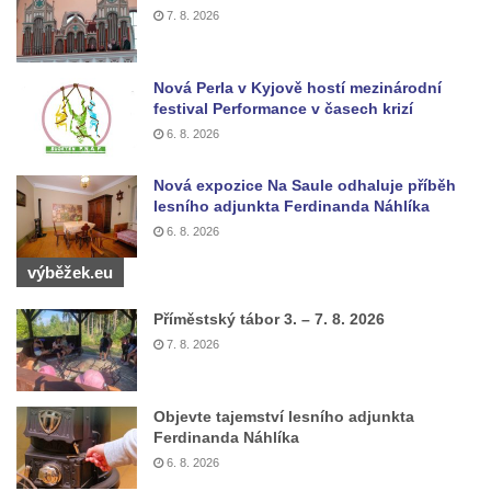
Kříž u Borských u domu čp. 859 v
7. 8. 2026
Mikulášovicích
Kříž Ließnerových naproti Mikovu v
Nová Perla v Kyjově hostí mezinárodní
Mikulášovicích
festival Performance v časech krizí
Kříž u Mikulášovického potoka poblíž
6. 8. 2026
Mikovu v Mikulášovicích
Nová expozice Na Saule odhaluje příběh
Lissnerův kříž u domu čp. 39 v
lesního adjunkta Ferdinanda Náhlíka
Mikulášovicích
6. 8. 2026
Hampelův kříž u bývalých kasáren v
výběžek.eu
Mikulášovicích
Příměstský tábor 3. – 7. 8. 2026
Marchnerův (Zelený) kříž naproti domu čp.
7. 8. 2026
35 v Mikulášovicích
Schneiderův kříž před domem čp. 55 v
Mikulášovicích
Objevte tajemství lesního adjunkta
Ferdinanda Náhlíka
Kříž na Kostelní stezce v Mikulášovicích
6. 8. 2026
Maazův kříž na Kostelní stezce v