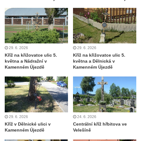
Misijní kříž na kostele svatého Václava v
Rychnově u Jablonce nad Nisou
Kříž u domu čp. 23 v Pulečném
Kříž u rozcestí u domu čp. 53 v Maršovicích
Centrální kříž hřbitova v Krásné u Pěnčína
29. 6. 2026
29. 6. 2026
Boží muka v zámeckém parku Dolního
Kříž na křižovatce ulic 5.
Kříž na křižovatce ulic 5.
května a Nádražní v
května a Dělnická v
zámku v Teplicích nad Metují
Kamenném Újezdě
Kamenném Újezdě
Kříž na náměstí Aloise Jiráska v Teplicích
nad Metují
Kříž před kostelem Panny Marie Pomocné v
Teplicích nad Metují
Kříž na hřbitově v Teplicích nad Metují
29. 6. 2026
24. 6. 2026
Boží muka nad pramenem U svatého
Kříž v Dělnické ulici v
Centrální kříž hřbitova ve
Antoníčka v Teplicích nad Metují
Kamenném Újezdě
Velešíně
Kříž u kostela Nanebevzetí Panny Marie v