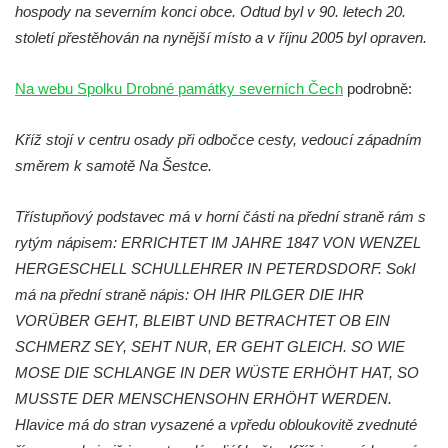
Boží muka na křižovatce ulic Latrán a K
hospody na severním konci obce. Odtud byl v 90. letech 20.
Malší ve Velešíně
století přestěhován na nynější místo a v říjnu 2005 byl opraven.
Centrální kříž hřbitova ve Velešíně
Na webu Spolku Drobné památky severních Čech
podrobně:
Kříž u kostela svatého Václava ve Velešíně
Kříž u brány na hřbitov ve Velešíně
Kříž stojí v centru osady při odbočce cesty, vedoucí západním
Kříž na zahradě domu čp. 127 v Římově
směrem k samotě Na Šestce.
Kříž u fary v Římově
Třístupňový podstavec má v horní části na přední straně rám s
Kříž u lípy Jana Gurreho v Římově
rytým nápisem: ERRICHTET IM JAHRE 1847 VON WENZEL
Boží muka u hřbitova v Římově
HERGESCHELL SCHULLEHRER IN PETERDSDORF. Sokl
Centrální kříž hřbitova v Římově
má na přední straně nápis: OH IHR PILGER DIE IHR
Kříž na návsi v Dolním Třeboníně
VORÜBER GEHT, BLEIBT UND BETRACHTET OB EIN
Kříž poblíž domu čp. 169 v Plavu
SCHMERZ SEY, SEHT NUR, ER GEHT GLEICH. SO WIE
MOSE DIE SCHLANGE IN DER WÜSTE ERHÖHT HAT, SO
Kříž na návsi v Plavu
MUSSTE DER MENSCHENSOHN ERHÖHT WERDEN.
Boží muka v Plavu
Hlavice má do stran vysazené a vpředu obloukovitě zvednuté
Kříž u Obrázku severovýchodně od