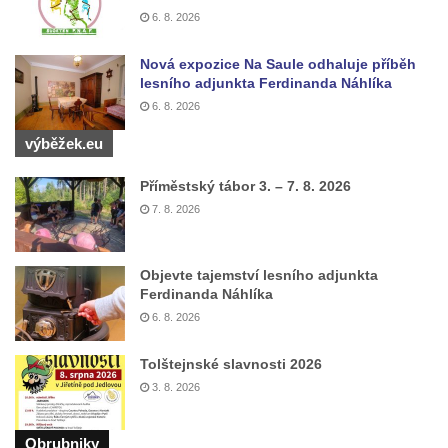
6. 8. 2026
Chlumu
Kříž jižně od Prysku
Nová expozice Na Saule odhaluje příběh
lesního adjunkta Ferdinanda Náhlíka
Boží muka svatého Floriána v Mezné
6. 8. 2026
Neugebauerův kříž východně od Sloupu v
výběžek.eu
Čechách
Kříž u kostela Zvěstování Panny Marie v
Příměstský tábor 3. – 7. 8. 2026
Duchcově
7. 8. 2026
Údajný kříž před kostelem svatých Petra a
Pavla v Jeníkově
Objevte tajemství lesního adjunkta
Kříž na návsi v Jeníkově
Ferdinanda Náhlíka
6. 8. 2026
Kříž na křižovatce v Teplické ulici v Lahošti
Kříž U Pěti lip na pastvině severovýchodně
Tolštejnské slavnosti 2026
od Mikulášovic
3. 8. 2026
Kříž na rozcestí u domu čp. 123 v
Mikulášovicích
Obrubniky