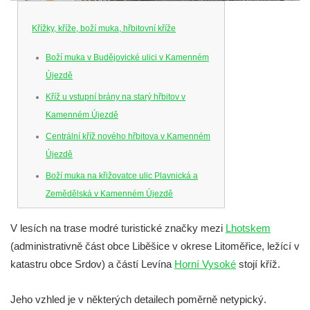
Křížky, kříže, boží muka, hřbitovní kříže
Boží muka v Budějovické ulici v Kamenném
Újezdě
Kříž u vstupní brány na starý hřbitov v
Kamenném Újezdě
Centrální kříž nového hřbitova v Kamenném
Újezdě
Boží muka na křižovatce ulic Plavnická a
Zemědělská v Kamenném Újezdě
Kříž na křižovatce ulic 5. května a Nádražní
V lesích na trase modré turistické značky mezi
Lhotskem
v Kamenném Újezdě
(administrativně část obce Liběšice v okrese Litoměřice, ležící v
Kříž na křižovatce ulic 5. května a Dělnická
katastru obce Srdov) a částí Levína
Horní Vysoké
stojí kříž.
v Kamenném Újezdě
Kříž v Dělnické ulici v Kamenném Újezdě
Jeho vzhled je v některých detailech poměrně netypický.