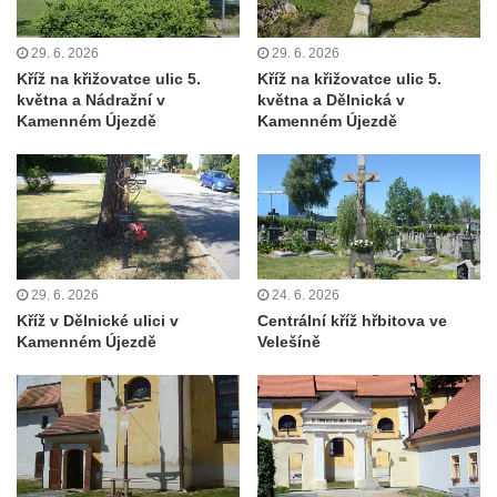
Centrální kříž na starém hřbitově ve
29. 6. 2026
29. 6. 2026
Vilémově
Kříž na křižovatce ulic 5.
Kříž na křižovatce ulic 5.
Centrální kříž na novém hřbitově ve
května a Nádražní v
května a Dělnická v
Kamenném Újezdě
Kamenném Újezdě
Vilémově
Kříž u kostela Nanebevzetí Panny Marie na
křížové cestě ve Vilémově
Kříž u cesty mezi Růžovou a Kamenickou
Strání
Kříž u severní zdi kostela Nalezení svatého
29. 6. 2026
24. 6. 2026
Kříže ve Frýdlantu
Kříž v Dělnické ulici v
Centrální kříž hřbitova ve
Kamenném Újezdě
Velešíně
Kříž na Křížové cestě na Křížovém vrchu ve
Frýdlantu
Centrální kříž hřbitova ve Sloupu v Čechách
Kříž u koryta náhonu na Chřibské Kamenici
Kříž na Strážném vrchu v Rumburku