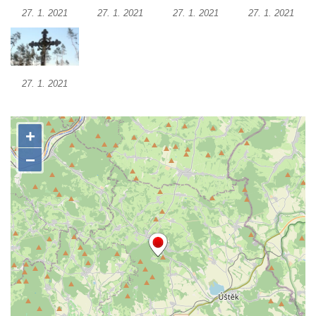
Práchně
27. 1. 2021
27. 1. 2021
27. 1. 2021
27. 1. 2021
Kříž na rozcestí u domu čp. 283 v Dolním
Podluží
Görnerův kříž u silnice č. 264 v Dolním
27. 1. 2021
Podluží
Kříž u domu čp. 155 v Chřibské
Údajný kříž u domu čp. 283 ve Chřibské
Kříž jižně od Bukolu
Kříž na návsi v Bukolu
Centrální kříž hřbitova v Hrobčicích
Kříž u silnice z Chouče do Mirošovic
Centrální kříž hřbitova v Chouči
Kříž na rozcestí v Záluží
Kříž v ulici V Zátiší v Dobříni
Boží muka u domu čp. 392 na rohu ulic Na