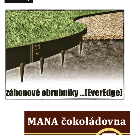
Wäberův kříž v zahradě domu čp. 184 v
Mikulášovicích
Kříž na louce v horních Mikulášovicích
Posteltův kříž naproti domu ev.č. 29 v
Mikulášovicích
Kříž Neubaukreuz u domu čp. 698 v
Mikulášovicích
Kříž manželů Endlerových u továrního
objektu v Mikulášovicích
Kříž u silnice východně od Mikulášovic
Meyerův kříž východně od Mikulášovic
Kříž u rozcestí k větrnému mlýnu Světlík v
Horním Podluží
Kříž u domu čp. 1016 v Mikulášovicích
Herltův kříž u Mikova v Mikulášovicích