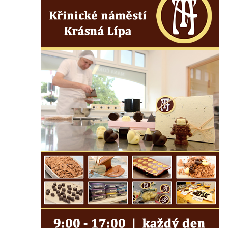
Kříž u Borských u domu čp. 859 v
Mikulášovicích
Kříž Ließnerových naproti Mikovu v
Mikulášovicích
Kříž u Mikulášovického potoka poblíž
Mikovu v Mikulášovicích
Lissnerův kříž u domu čp. 39 v
Mikulášovicích
Hampelův kříž u bývalých kasáren v
Mikulášovicích
Marchnerův (Zelený) kříž naproti domu čp.
35 v Mikulášovicích
Schneiderův kříž před domem čp. 55 v
Mikulášovicích
Kříž na Kostelní stezce v Mikulášovicích
Maazův kříž na Kostelní stezce v