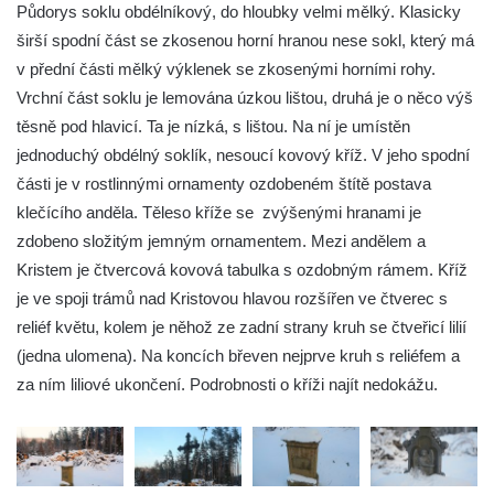
Boží muka na křižovatce ulic Latrán a K
Půdorys soklu obdélníkový, do hloubky velmi mělký. Klasicky
Malší ve Velešíně
širší spodní část se zkosenou horní hranou nese sokl, který má
v přední části mělký výklenek se zkosenými horními rohy.
Centrální kříž hřbitova ve Velešíně
Vrchní část soklu je lemována úzkou lištou, druhá je o něco výš
Kříž u kostela svatého Václava ve Velešíně
těsně pod hlavicí. Ta je nízká, s lištou. Na ní je umístěn
Kříž u brány na hřbitov ve Velešíně
jednoduchý obdélný soklík, nesoucí kovový kříž. V jeho spodní
Kříž na zahradě domu čp. 127 v Římově
části je v rostlinnými ornamenty ozdobeném štítě postava
Kříž u fary v Římově
klečícího anděla. Těleso kříže se zvýšenými hranami je
zdobeno složitým jemným ornamentem. Mezi andělem a
Kříž u lípy Jana Gurreho v Římově
Kristem je čtvercová kovová tabulka s ozdobným rámem. Kříž
Boží muka u hřbitova v Římově
je ve spoji trámů nad Kristovou hlavou rozšířen ve čtverec s
Centrální kříž hřbitova v Římově
reliéf květu, kolem je něhož ze zadní strany kruh se čtveřicí lilií
Kříž na návsi v Dolním Třeboníně
(jedna ulomena). Na koncích břeven nejprve kruh s reliéfem a
Kříž poblíž domu čp. 169 v Plavu
za ním liliové ukončení. Podrobnosti o kříži najít nedokážu.
Kříž na návsi v Plavu
Boží muka v Plavu
Kříž u Obrázku severovýchodně od