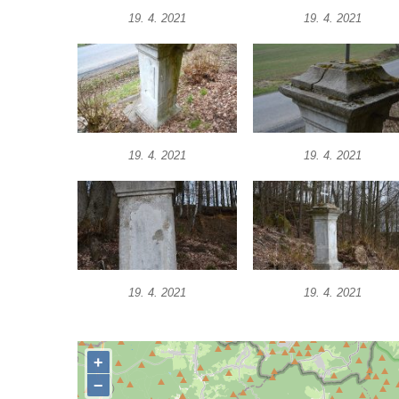
Podluží
19. 4. 2021
19. 4. 2021
Kříž u domu čp. 155 v Chřibské
Údajný kříž u domu čp. 283 ve Chřibské
Kříž jižně od Bukolu
Kříž na návsi v Bukolu
Centrální kříž hřbitova v Hrobčicích
19. 4. 2021
19. 4. 2021
Kříž u silnice z Chouče do Mirošovic
Centrální kříž hřbitova v Chouči
Kříž na rozcestí v Záluží
Kříž v ulici V Zátiší v Dobříni
Boží muka u domu čp. 392 na rohu ulic Na
19. 4. 2021
19. 4. 2021
Hradčanech a Palackého v Roudnici nad
Labem
Kříž v centru Liběšic
Kříž na návsi v Chouči