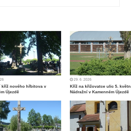
026
29. 6. 2026
í kříž nového hřbitova v
Kříž na křižovatce ulic 5. květn
m Újezdě
Nádražní v Kamenném Újezdě