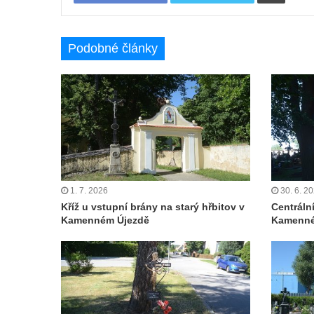
Čechách
Kříž u kostela Zvěstování Panny Marie v
Podobné články
Duchcově
Údajný kříž před kostelem svatých Petra a
Pavla v Jeníkově
Kříž na návsi v Jeníkově
Kříž na křižovatce v Teplické ulici v Lahošti
Kříž U Pěti lip na pastvině severovýchodně
od Mikulášovic
1. 7. 2026
30. 6. 2
Kříž na rozcestí u domu čp. 123 v
Kříž u vstupní brány na starý hřbitov v
Centráln
Kamenném Újezdě
Kamenné
Mikulášovicích
Wäberův kříž v zahradě domu čp. 184 v
Mikulášovicích
Kříž na louce v horních Mikulášovicích
Posteltův kříž naproti domu ev.č. 29 v