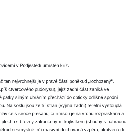
ovicemi v Podještědí umístěn kříž.
ž ten nejvrchnější je v pravé části poněkud „rozhozený“.
píš čtvercového půdorysu), jejíž zadní část zaniká ve
ké patky silným ubráním přechází do opticky odlišné spodní
u. Na soklu jsou ze tří stran (vyjma zadní) reliéfní vystouplá
hlavice s široce přesahující římsou je na vrchu rozpraskaná a
 plechu s břevny zakončenými trojlístkem (shodný s náhradou
někud nesmyslně trčí masivní dochovaná vzpěra, ukotvená do