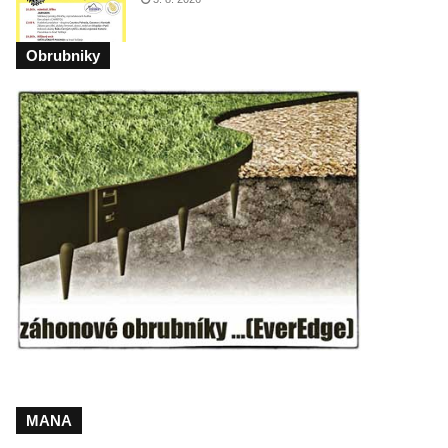
Obrubniky
MANA