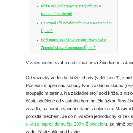
Kříž u vstupní brány na starý hřbitov v
Kamenném Újezdě
Centrální kříž nového hřbitova v Kamenném
Újezdě
Boží muka na křižovatce ulic Plavnická a
Zemědělská v Kamenném Újezdě
Kříž na křižovatce ulic 5. května a Nádražní
V zalesněném svahu nad silnicí mezi Žibřidicemi a Jan
v Kamenném Újezdě
Kříž na křižovatce ulic 5. května a Dělnická
Od vozovky vedou ke kříži schody (vidět jsou 3), z nich
v Kamenném Újezdě
Poslední stupeň nad schody tvoří základna sloupu (nejs
Kříž v Dělnické ulici v Kamenném Újezdě
stoupajícím terénu. Na základně stojí sokl kříže, z níz
Boží muka na křižovatce ulic Latrán a K
části, oddělené od vlastního horního těla úzkou římsičko
Malší ve Velešíně
zrcadla, na horní a spodní straně s obloukem. Masivní 
porostlá mechem. Je do ní vsazen jednoduchý křížek s
Centrální kříž hřbitova ve Velešíně
u kříže naproti domu čp. 290 v Žibřidicích
), za nímž po
Kříž u kostela svatého Václava ve Velešíně
zadní části soklu pod hlavicí.