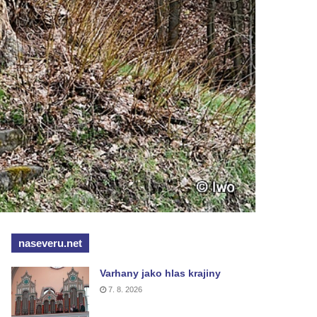
naseveru.net
Varhany jako hlas krajiny
7. 8. 2026