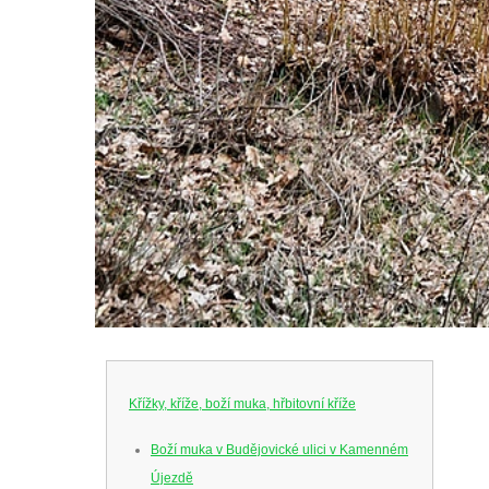
Křížky, kříže, boží muka, hřbitovní kříže
Boží muka v Budějovické ulici v Kamenném
Újezdě