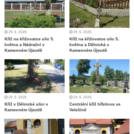
Kříž u domu čp. 2 v Rybništi
Kříž u domu čp. 128 v Rybništi
Kříž východně od Dubé nad lesoparkem
Kříž před hřbitovem v Českolipské ulice v
29. 6. 2026
29. 6. 2026
Dubé
Kříž na křižovatce ulic 5.
Kříž na křižovatce ulic 5.
května a Nádražní v
května a Dělnická v
Centrální kříž hřbitova v Dubé
Kamenném Újezdě
Kamenném Újezdě
Kříž v Zahradní ulici v Dubé
Kříž v Dlouhé ulici v Dubé
Kříž u kostela Nalezení svatého kříže v
Dubé
Kříž na hřbitově ve Velkém Šenově
29. 6. 2026
24. 6. 2026
Steinův kříž u hřbitova ve Velkém Šenově
Kříž v Dělnické ulici v
Centrální kříž hřbitova ve
Kamenném Újezdě
Velešíně
Menzelův kříž u schodiště do kostele
svatého Bartoloměje ve Velkém Šenově
Kříž na kostele svatého Bartoloměje ve