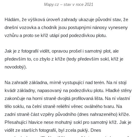
Pamětní kříž na Lovoši
Mapy.cz – stav v roce 2021
Kříž na rozcestí u domu čp. 49 ve Svojkově
Hádám, že výšková úroveň zahrady ukazuje původní stav, že
Centrální kříž bývalého hřbitova v Horním
dnešní vozovka a chodník jsou postupnými nánosy vyneseny
Chlumu
vzhůru a proto se kříž utápí pod podezdívkou plotu.
Kříž jižně od Prysku
Boží muka svatého Floriána v Mezné
Jak je z fotografií vidět, opravou prošel i samotný plot, ale
Neugebauerův kříž východně od Sloupu v
především to, co zbylo z kříže (tedy především sokl, kříž je
Čechách
novodobý).
Kříž u kostela Zvěstování Panny Marie v
Na zahradě základna, mírně vystupující nad terén. Na ní stojí
Duchcově
kvádr základny, napasovaný na podezdívku plotu. Hladké stěny
Údajný kříž před kostelem svatých Petra a
zakončuje na horní straně dvojitá profilovaná lišta. Na ní vlastní
Pavla v Jeníkově
tělo soklu, na čelní straně reliéfní věnec oválného tvaru. Na
Kříž na návsi v Jeníkově
zadní straně část vzpěry původního (dnes nahrazeného) kříže.
Kříž na křižovatce v Teplické ulici v Lahošti
Přesahující hlavice nese mohutný sokl pro samotný kříž. Jak je
Kříž U Pěti lip na pastvině severovýchodně
vidět ze starších fotografií, byl zcela puklý. Dnes
od Mikulášovic