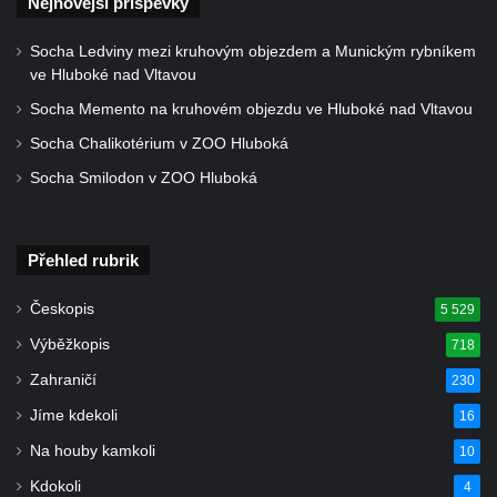
Nejnovější příspěvky
Kříž na ohradní zdi fary čp. 1 v Opočně
Kříž u kostela Nanebevzetí Panny Marie v
Socha Ledviny mezi kruhovým objezdem a Munickým rybníkem
Opočně
ve Hluboké nad Vltavou
Kříž u železniční zastávky Opočno u Loun
Socha Memento na kruhovém objezdu ve Hluboké nad Vltavou
Kříž u křižovatky ulic Chomutovská,
Socha Chalikotérium v ZOO Hluboká
Jirkovská, Stará a Obecní v Otvicích
Socha Smilodon v ZOO Hluboká
Centrální kříž hřbitova v Otvicích
Boží muka u domu čp. 70 v Pesvicích
Přehled rubrik
Centrální kříž hřbitova ve Všestudech
Kříž u kostela svatého archanděla Michaela
Českopis
5 529
ve Všestudech
Výběžkopis
718
Kříž v Pürknerově parčíku u silnice západně
Zahraničí
230
od Hošnic
Jíme kdekoli
16
Kříž na kostele svatého Václava ve
Na houby kamkoli
10
Strupčicích
Kdokoli
4