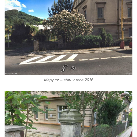
Boží muka v Plavu
Kříž u Obrázku severovýchodně od
Práchně
Kříž na rozcestí u domu čp. 283 v Dolním
Podluží
Görnerův kříž u silnice č. 264 v Dolním
Podluží
Kříž u domu čp. 155 v Chřibské
Mapy.cz – stav v roce 2016
Údajný kříž u domu čp. 283 ve Chřibské
Kříž jižně od Bukolu
Kříž na návsi v Bukolu
Centrální kříž hřbitova v Hrobčicích
Kříž u silnice z Chouče do Mirošovic
Centrální kříž hřbitova v Chouči