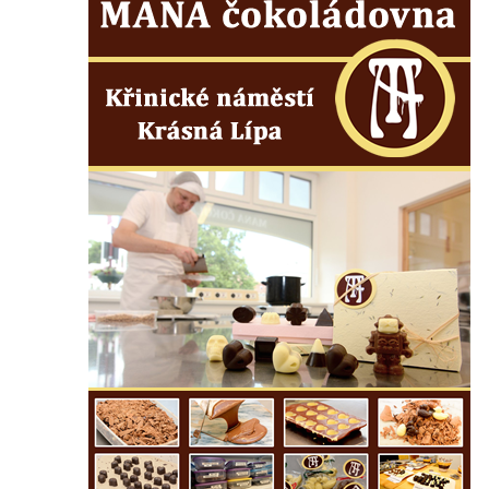
Antoníčka v Teplicích nad Metují
Kříž u kostela Nanebevzetí Panny Marie v
Polici nad Metují
Pánův kříž v Broumovských stěnách
Machovský kříž v Broumovských stěnách
Kříž u domu čp. 113 na Vlčí Hoře
Kříž pod domem čp. 177 na Vlčí Hoře
Centrální kříž hřbitova Vlčí Hora
Kříž u domu čp. 128 na Vlčí Hoře
Kříž u domu čp. 79 v ulici Salmovská ve
Velkém Šenově
Kříž naproti domu čp. 23 v ulici Salmovská
ve Velkém Šenově
Kříž u kostela svatého Jana Křtitele v
Teplicích