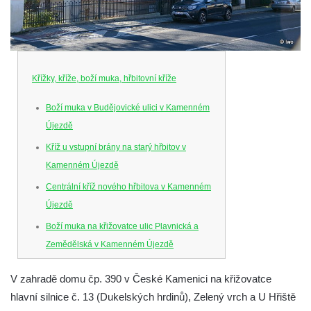
Křížky, kříže, boží muka, hřbitovní kříže
Boží muka v Budějovické ulici v Kamenném
Újezdě
Kříž u vstupní brány na starý hřbitov v
Kamenném Újezdě
Centrální kříž nového hřbitova v Kamenném
Újezdě
Boží muka na křižovatce ulic Plavnická a
Zemědělská v Kamenném Újezdě
Kříž na křižovatce ulic 5. května a Nádražní
V zahradě domu čp. 390 v České Kamenici na křižovatce
v Kamenném Újezdě
hlavní silnice č. 13 (Dukelských hrdinů), Zelený vrch a U Hřiště
Kříž na křižovatce ulic 5. května a Dělnická