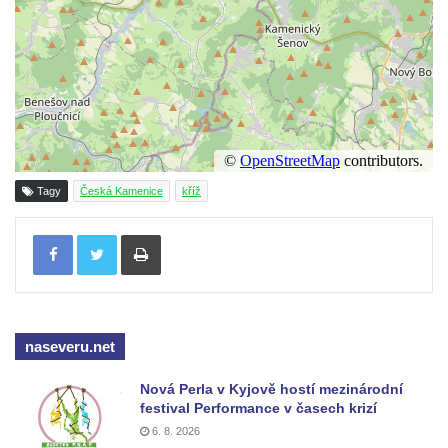
v Mikulášovicích
Kříž před kostelem svatých Petra a Pavla v
Růžové
Centrální kříž na starém hřbitově ve
Vilémově
Centrální kříž na novém hřbitově ve
Vilémově
Tagy
Česká Kamenice
kříž
Kříž u kostela Nanebevzetí Panny Marie na
Tisknout
křížové cestě ve Vilémově
Kříž u cesty mezi Růžovou a Kamenickou
Strání
Kříž u severní zdi kostela Nalezení svatého
naseveru.net
Kříže ve Frýdlantu
Kříž na Křížové cestě na Křížovém vrchu ve
Nová Perla v Kyjově hostí mezinárodní
festival Performance v časech krizí
Frýdlantu
6. 8. 2026
Centrální kříž hřbitova ve Sloupu v Čechách