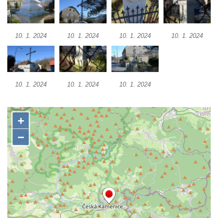
Kříž na Kostelní stezce v Mikulášovicích
Maazův kříž na Kostelní stezce v
10. 1. 2024
10. 1. 2024
10. 1. 2024
10. 1. 2024
Mikulášovicích
Boží muka na Kostelní stezce v
Mikulášovicích
10. 1. 2024
10. 1. 2024
10. 1. 2024
Franzeho kříž u domu čp. 356 v
Mikulášovicích
Hammerberský kříž na křižovatce mezi
domy čp. 739 a 758 v Mikulášovicích
Kříž Johannese Herlta poblíž domu čp. 428
v Mikulášovicích
Drascheho kříž na zahradě domu čp. 915 v
Mikulášovicích
Hillův kříž u domu čp. 436 v Mikulášovicích
Hampelův kříž západně od dolního nádraží