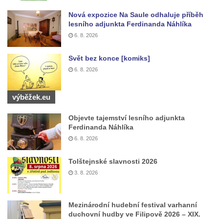
Kříž u koryta náhonu na Chřibské Kamenici
Nová expozice Na Saule odhaluje příběh
lesního adjunkta Ferdinanda Náhlíka
Kříž na Strážném vrchu v Rumburku
6. 8. 2026
Kříž poblíž Ovčího mostu u Tisové
Svět bez konce [komiks]
Kříž u kaple svatých Cyrila a Metoděje v
6. 8. 2026
Kunraticích u Šluknova
Kříž na zahradě u domu ev. č. 11 v
výběžek.eu
Kunraticích u Šluknova
Kříž naproti domu čp. 34 v Kunraticích u
Objevte tajemství lesního adjunkta
Šluknova
Ferdinanda Náhlíka
6. 8. 2026
Kříž u polní cesty mezi Šluknovem a
Knížecím
Tolštejnské slavnosti 2026
Školní kříž u polní cesty nad Lipovou ulicí v
3. 8. 2026
Rychnově u Jablonce nad Nisou
Boží muka Anděl strážce v Kostelní ulici v
Mezinárodní hudební festival varhanní
Rychnově u Jablonce nad Nisou
duchovní hudby ve Filipově 2026 – XIX.