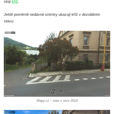
stojí
kříž
.
v Kamenném Újezdě
Kříž v Dělnické ulici v Kamenném Újezdě
Ještě poměrně nedávné snímky ukazují kříž v dezolátním
Boží muka na křižovatce ulic Latrán a K
stavu:
Malší ve Velešíně
Centrální kříž hřbitova ve Velešíně
Kříž u kostela svatého Václava ve Velešíně
Kříž u brány na hřbitov ve Velešíně
Kříž na zahradě domu čp. 127 v Římově
Kříž u fary v Římově
Kříž u lípy Jana Gurreho v Římově
Boží muka u hřbitova v Římově
Centrální kříž hřbitova v Římově
Kříž na návsi v Dolním Třeboníně
Mapy.cz – stav v roce 2014
Kříž poblíž domu čp. 169 v Plavu
Kříž na návsi v Plavu