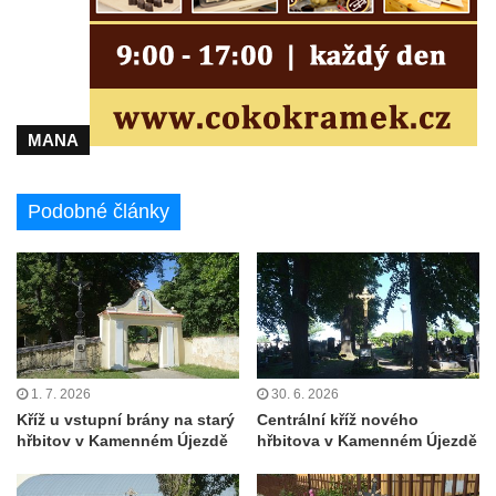
Údajný kříž u silnice č. 15 západně od
Želkovic pod horou Libeš
Kříž u silnice č. 15 západně od Želkovic
Kříž u silnice č. 15 jižně od Šepetel
MANA
Kříž západně od domu čp. 85 v ulici Na
Vilouni v Třebívlicích
Podobné články
Kříž na rozcestí naproti domu čp. 714 v
Lučanech nad Nisou
Centrální kříž hřbitova Šumburk nad
Desnou v Tanvaldu
Kříž u kostela svatého Františka z Assisi v
Tanvaldu
1. 7. 2026
30. 6. 2026
Kříž u kostela svatého Jana Nepomuckého
Kříž u vstupní brány na starý
Centrální kříž nového
ve Starých Křečanech
hřbitov v Kamenném Újezdě
hřbitova v Kamenném Újezdě
Kříž u domu čp. 39 v Rybništi