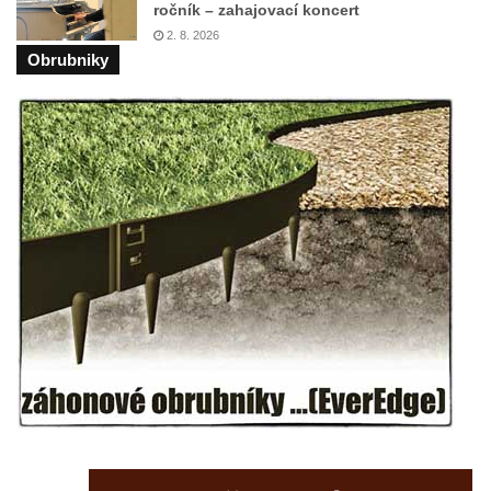
ročník – zahajovací koncert
Centrální kříž bývalého hřbitova u kostela
2. 8. 2026
svatého Václava v Rychnově u Jablonce
Obrubniky
nad Nisou
Misijní kříž na kostele svatého Václava v
Rychnově u Jablonce nad Nisou
Kříž u domu čp. 23 v Pulečném
Kříž u rozcestí u domu čp. 53 v Maršovicích
Centrální kříž hřbitova v Krásné u Pěnčína
Boží muka v zámeckém parku Dolního
zámku v Teplicích nad Metují
Kříž na náměstí Aloise Jiráska v Teplicích
nad Metují
Kříž před kostelem Panny Marie Pomocné v
Teplicích nad Metují
Kříž na hřbitově v Teplicích nad Metují
Boží muka nad pramenem U svatého