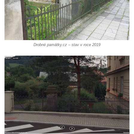
Kříž na rozcestí v Záluží
Kříž v ulici V Zátiší v Dobříni
Boží muka u domu čp. 392 na rohu ulic Na
Hradčanech a Palackého v Roudnici nad
Labem
Kříž v centru Liběšic
Drobné památky.cz – stav v roce 2019
Kříž na návsi v Chouči
Boží muka na rozcestí východně od Chouče
Kříž na návsi v Lužici
Kříž na návsi v Dobrčicích
Kříž u domu čp. 3 v Chrámcích
Kříž u polní cesty severozápadně od Kozel
Údajný kříž na návsi v Kozlech
Centrální kříž hřbitova v Kozlech
Kříž východně od Oparna u cesty na Lovoš