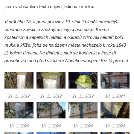
Kříž u domu čp. 1016 v Mikulášovicích
jsem v obsáhlém textu objevil jedinou zmínku:
Herltův kříž u Mikova v Mikulášovicích
V průběhu 18. a první poloviny 19. století hleděli majetnější
Kříž u Borských u domu čp. 859 v
měšťané zajistit si zbožnými činy spásu duše. Kromě
Mikulášovicích
kostelních a kapelních nadací a odkazů zřizovali někteří boží
Kříž Ließnerových naproti Mikovu v
muka a kříže, jichž se na území města nacházelo k roku 1843
Mikulášovicích
již kolem dvaceti. Ke třinácti z nich se konávala v čase tří
Kříž u Mikulášovického potoka poblíž
prosebných dnů před svátkem Nanebevstoupení Krista procesí.
Mikovu v Mikulášovicích
Lissnerův kříž u domu čp. 39 v
Mikulášovicích
Hampelův kříž u bývalých kasáren v
21. 11. 2012
21. 11. 2012
21. 11. 2012
10. 1. 2024
Mikulášovicích
Marchnerův (Zelený) kříž naproti domu čp.
35 v Mikulášovicích
10. 1. 2024
10. 1. 2024
10. 1. 2024
10. 1. 2024
Schneiderův kříž před domem čp. 55 v
Mikulášovicích