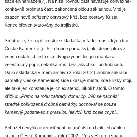
zacelen/nahrazen(?). Na nižší rovnou část navazuje konvexně-
konkávně projmutá část, zakončená oblou základnou. V té je
Kříž na rozcestí u domu čp. 123 v
osazen nově pořízený obrysový kříž, bez postavy Krista.
Mikulášovicích
Konce břeven tvarovány do trojlístků.
Wäberův kříž v zahradě domu čp. 184 v
Mikulášovicích
Smutné je, že např. existuje skládačka v řadě Turistických tras
Kříž na louce v horních Mikulášovicích
České Kamenice (č. 5 – drobné památky), ale stejně jako ve
Posteltův kříž naproti domu ev.č. 29 v
všech ostatních je tu sice dvojjazyčně, leč jen mapka a
Mikulášovicích
velestručný popis několika míst bez jakýchkoli podrobností.
Kříž Neubaukreuz u domu čp. 698 v
Další skládačka v mém archivu z roku 2012 (Drobné sakrální
Mikulášovicích
památky České Kamenice) sice ukazuje místa, kde křížky stojí,
ale také jen konstatuje jejich existenci, nikoli historii. O tomto
Kříž manželů Endlerových u továrního
křížku: „
Přímo na rohu zahrady domu čp. 390 se nachází
objektu v Mikulášovicích
středně poškozená drobná památky, dochoval se pouze
Kříž u silnice východně od Mikulášovic
kamenný podstavec s prasklou hlavicí, kříž zcela chybí
„.
Meyerův kříž východně od Mikulášovic
Kříž u rozcestí k větrnému mlýnu Světlík v
Bohužel nevyšlo ani spoléhání na „městskou bibli“, obsáhlou
Horním Podluží
knihu o České Kamenici z roku 2002. Přes veškerou snahu