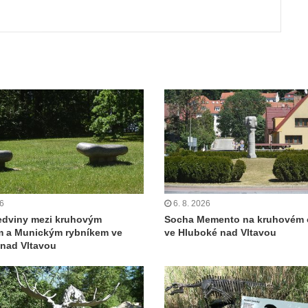
26
6. 8. 2026
edviny mezi kruhovým
Socha Memento na kruhovém 
m a Munickým rybníkem ve
ve Hluboké nad Vltavou
nad Vltavou