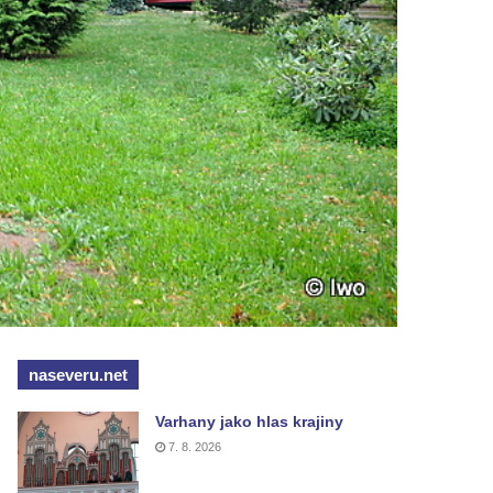
naseveru.net
Varhany jako hlas krajiny
7. 8. 2026