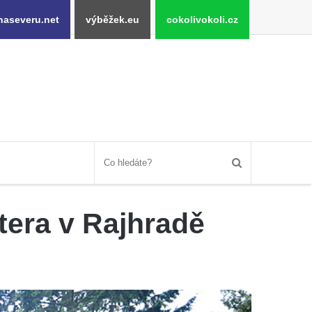
naseveru.net
výběžek.eu
cokolivokoli.cz
tera v Rajhradě