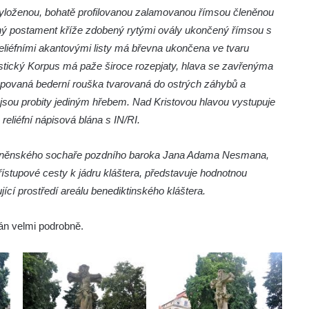
 vyloženou, bohatě profilovanou zalamovanou římsou členěnou
ný postament kříže zdobený rytými ovály ukončený římsou s
liéfními akantovými listy má břevna ukončena ve tvaru
astický Korpus má paže široce rozepjaty, hlava se zavřenýma
apovaná bederní rouška tvarovaná do ostrých záhybů a
 jsou probity jediným hřebem. Nad Kristovou hlavou vystupuje
 reliéfní nápisová blána s IN/RI.
ho brněnského sochaře pozdního baroka Jana Adama Nesmana,
řístupové cesty k jádru kláštera, představuje hodnotnou
cí prostředí areálu benediktinského kláštera.
án velmi podrobně.