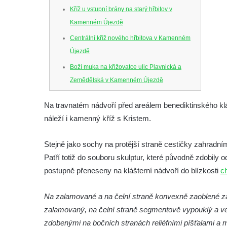
Kříž u vstupní brány na starý hřbitov v
Kamenném Újezdě
Centrální kříž nového hřbitova v Kamenném
Újezdě
Boží muka na křižovatce ulic Plavnická a
Zemědělská v Kamenném Újezdě
Kříž na křižovatce ulic 5. května a Nádražní
Na travnatém nádvoří před areálem benediktinského klá
v Kamenném Újezdě
náleží i kamenný kříž s Kristem.
Kříž na křižovatce ulic 5. května a Dělnická
v Kamenném Újezdě
Stejně jako sochy na protější straně cestičky zahradní
Kříž v Dělnické ulici v Kamenném Újezdě
Patří totiž do souboru skulptur, které původně zdobil
Boží muka na křižovatce ulic Latrán a K
postupně přeneseny na klášterní nádvoří do blízkosti
c
Malší ve Velešíně
Na zalamované a na čelní straně konvexně zaoblené zá
Centrální kříž hřbitova ve Velešíně
zalamovaný, na čelní straně segmentově vypouklý a ve
Kříž u kostela svatého Václava ve Velešíně
zdobenými na bočních stranách reliéfními píšťalami a