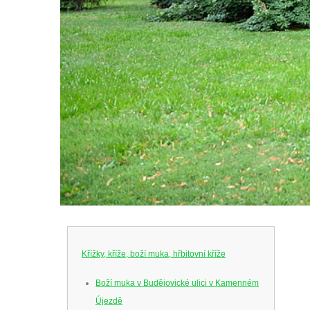
Křížky, kříže, boží muka, hřbitovní kříže
Boží muka v Budějovické ulici v Kamenném
Újezdě