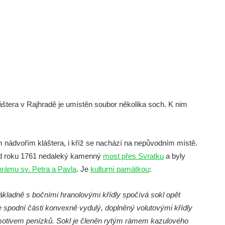
štera v Rajhradě je umístěn soubor několika soch. K nim
m nádvořím kláštera, i kříž se nachází na nepůvodním místě.
y od roku 1761 nedaleký kamenný
most přes Svratku
a byly
hrámu sv. Petra a Pavla
. Je
kulturní památkou
:
kladně s bočními hranolovými křídly spočívá sokl opět
 spodní části konvexně vydulý, doplněný volutovými křídly
 motivem penízků. Sokl je členěn rytým rámem kazulového