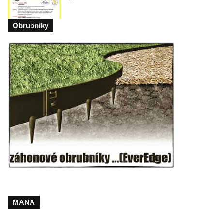
Obrubniky
MANA