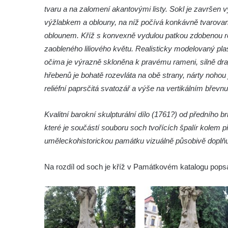
Kříž u brány na hřbitov ve Velešíně
tvaru a na zalomení akantovými listy. Sokl je završen
Kříž na zahradě domu čp. 127 v Římově
výžlabkem a oblouny, na níž počívá konkávně tvarova
Kříž u fary v Římově
oblounem. Kříž s konvexně vydulou patkou zdobenou re
zaobleného liliového květu. Realisticky modelovaný pl
Kříž u lípy Jana Gurreho v Římově
očima je výrazně skloněna k pravému rameni, silně dr
Boží muka u hřbitova v Římově
hřebenů je bohatě rozevláta na obě strany, nárty nohou
Centrální kříž hřbitova v Římově
reliéfní paprsčitá svatozář a výše na vertikálním břevnu
Kříž na návsi v Dolním Třeboníně
Kříž poblíž domu čp. 169 v Plavu
Kvalitní barokní skulpturální dílo (1761?) od přední
které je součástí souboru soch tvořících špalír kolem p
Kříž na návsi v Plavu
uměleckohistorickou památku vizuálně působivě doplňují
Boží muka v Plavu
Kříž u Obrázku severovýchodně od
Na rozdíl od soch je kříž v Památkovém katalogu pops
Práchně
Kříž na rozcestí u domu čp. 283 v Dolním
Podluží
Görnerův kříž u silnice č. 264 v Dolním