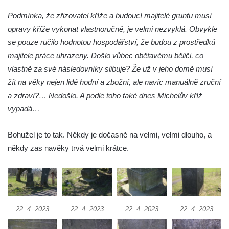
Podmínka, že zřizovatel kříže a budoucí majitelé gruntu musí
Kříž na rozcestí u domu čp. 123 v
opravy kříže vykonat vlastnoručně, je velmi nezvyklá. Obvykle
Mikulášovicích
se pouze ručilo hodnotou hospodářství, že budou z prostředků
Wäberův kříž v zahradě domu čp. 184 v
majitele práce uhrazeny. Došlo vůbec obětavému běliči, co
Mikulášovicích
vlastně za své následovníky slibuje? Že už v jeho domě musí
Kříž na louce v horních Mikulášovicích
žít na věky nejen lidé hodní a zbožní, ale navíc manuálně zruční
Posteltův kříž naproti domu ev.č. 29 v
a zdraví?… Nedošlo. A podle toho také dnes Michelův kříž
Mikulášovicích
vypadá…
Kříž Neubaukreuz u domu čp. 698 v
Mikulášovicích
Bohužel je to tak. Někdy je dočasně na velmi, velmi dlouho, a
někdy zas navěky trvá velmi krátce.
Kříž manželů Endlerových u továrního
objektu v Mikulášovicích
Kříž u silnice východně od Mikulášovic
Meyerův kříž východně od Mikulášovic
22. 4. 2023
22. 4. 2023
22. 4. 2023
22. 4. 2023
Kříž u rozcestí k větrnému mlýnu Světlík v
Horním Podluží