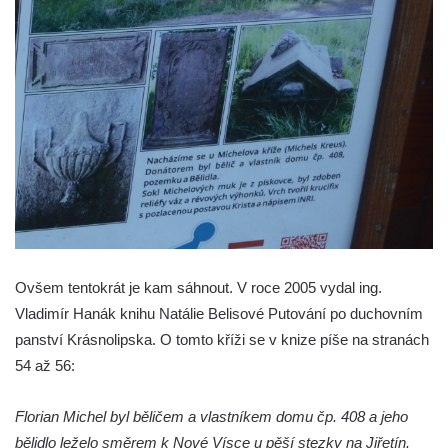
Boží muka v Plavu
Kříž u Obrázku severovýchodně od
Práchně
Kříž na rozcestí u domu čp. 283 v Dolním
Podluží
Görnerův kříž u silnice č. 264 v Dolním
Podluží
Kříž u domu čp. 155 v Chřibské
Údajný kříž u domu čp. 283 ve Chřibské
Ovšem tentokrát je kam sáhnout. V roce 2005 vydal ing.
Kříž jižně od Bukolu
Vladimír Hanák knihu Natálie Belisové Putování po duchovním
Kříž na návsi v Bukolu
panství Krásnolipska. O tomto kříži se v knize píše na stranách
Centrální kříž hřbitova v Hrobčicích
54 až 56:
Kříž u silnice z Chouče do Mirošovic
Florian Michel byl běličem a vlastníkem domu čp. 408 a jeho
Centrální kříž hřbitova v Chouči
bělidlo leželo směrem k Nové Vísce u pěší stezky na Jiřetín.