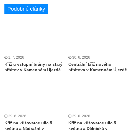
Údajný kříž u silnice č. 15 západně od
Podobné články
Želkovic pod horou Libeš
Kříž u silnice č. 15 západně od Želkovic
Kříž u silnice č. 15 jižně od Šepetel
Kříž západně od domu čp. 85 v ulici Na
Vilouni v Třebívlicích
1. 7. 2026
30. 6. 2026
Kříž na rozcestí naproti domu čp. 714 v
Kříž u vstupní brány na starý
Centrální kříž nového
Lučanech nad Nisou
hřbitov v Kamenném Újezdě
hřbitova v Kamenném Újezdě
Centrální kříž hřbitova Šumburk nad
Desnou v Tanvaldu
Kříž u kostela svatého Františka z Assisi v
Tanvaldu
Kříž u kostela svatého Jana Nepomuckého
29. 6. 2026
29. 6. 2026
ve Starých Křečanech
Kříž na křižovatce ulic 5.
Kříž na křižovatce ulic 5.
Kříž u domu čp. 39 v Rybništi
května a Nádražní v
května a Dělnická v