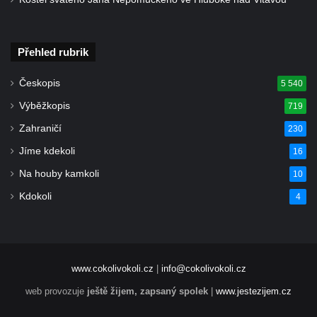
Kříž na ohradní zdi fary čp. 1 v Opočně
Kříž u kostela Nanebevzetí Panny Marie v
Opočně
Přehled rubrik
Kříž u železniční zastávky Opočno u Loun
Českopis
5 540
Kříž u křižovatky ulic Chomutovská,
Výběžkopis
719
Jirkovská, Stará a Obecní v Otvicích
Zahraničí
230
Centrální kříž hřbitova v Otvicích
Jíme kdekoli
16
Boží muka u domu čp. 70 v Pesvicích
Na houby kamkoli
10
Centrální kříž hřbitova ve Všestudech
Kdokoli
Kříž u kostela svatého archanděla Michaela
4
ve Všestudech
Kříž v Pürknerově parčíku u silnice západně
od Hošnic
www.cokolivokoli.cz
|
info@cokolivokoli.cz
Kříž na kostele svatého Václava ve
web provozuje
ještě žijem, zapsaný spolek
|
www.jestezijem.cz
Strupčicích