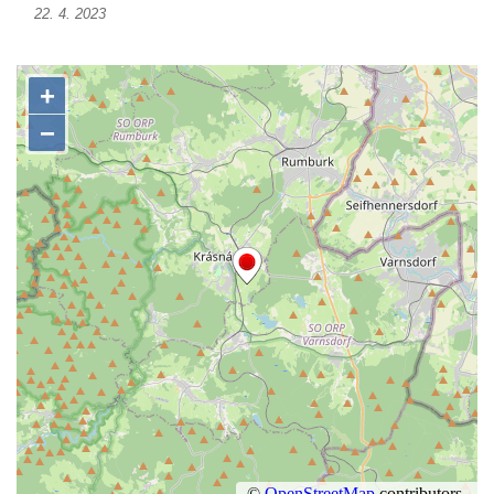
22. 4. 2023
Kříž na Kostelní stezce v Mikulášovicích
Maazův kříž na Kostelní stezce v
Mikulášovicích
Boží muka na Kostelní stezce v
Mikulášovicích
Franzeho kříž u domu čp. 356 v
Mikulášovicích
Hammerberský kříž na křižovatce mezi
domy čp. 739 a 758 v Mikulášovicích
Kříž Johannese Herlta poblíž domu čp. 428
v Mikulášovicích
Drascheho kříž na zahradě domu čp. 915 v
Mikulášovicích
Hillův kříž u domu čp. 436 v Mikulášovicích
Hampelův kříž západně od dolního nádraží