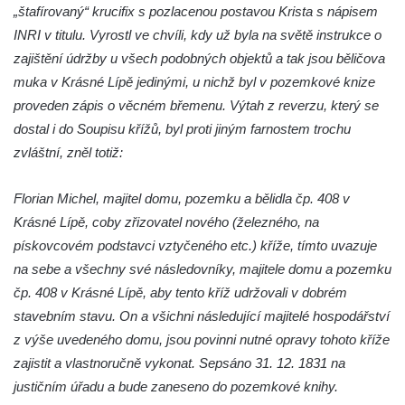
Pamětní kříž na Lovoši
„štafírovaný“ krucifix s pozlacenou postavou Krista s nápisem
INRI v titulu. Vyrostl ve chvíli, kdy už byla na světě instrukce o
Kříž na rozcestí u domu čp. 49 ve Svojkově
zajištění údržby u všech podobných objektů a tak jsou běličova
Centrální kříž bývalého hřbitova v Horním
muka v Krásné Lípě jedinými, u nichž byl v pozemkové knize
Chlumu
proveden zápis o věcném břemenu. Výtah z reverzu, který se
Kříž jižně od Prysku
dostal i do Soupisu křížů, byl proti jiným farnostem trochu
Boží muka svatého Floriána v Mezné
zvláštní, zněl totiž:
Neugebauerův kříž východně od Sloupu v
Čechách
Florian Michel, majitel domu, pozemku a bělidla čp. 408 v
Krásné Lípě, coby zřizovatel nového (železného, na
Kříž u kostela Zvěstování Panny Marie v
pískovcovém podstavci vztyčeného etc.) kříže, tímto uvazuje
Duchcově
na sebe a všechny své následovníky, majitele domu a pozemku
Údajný kříž před kostelem svatých Petra a
čp. 408 v Krásné Lípě, aby tento kříž udržovali v dobrém
Pavla v Jeníkově
stavebním stavu. On a všichni následující majitelé hospodářství
Kříž na návsi v Jeníkově
z výše uvedeného domu, jsou povinni nutné opravy tohoto kříže
Kříž na křižovatce v Teplické ulici v Lahošti
zajistit a vlastnoručně vykonat. Sepsáno 31. 12. 1831 na
Kříž U Pěti lip na pastvině severovýchodně
justičním úřadu a bude zaneseno do pozemkové knihy.
od Mikulášovic