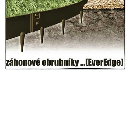
Centrální kříž bývalého hřbitova u kostela
svatého Václava v Rychnově u Jablonce
nad Nisou
Misijní kříž na kostele svatého Václava v
Rychnově u Jablonce nad Nisou
Kříž u domu čp. 23 v Pulečném
Kříž u rozcestí u domu čp. 53 v Maršovicích
Centrální kříž hřbitova v Krásné u Pěnčína
Boží muka v zámeckém parku Dolního
zámku v Teplicích nad Metují
Kříž na náměstí Aloise Jiráska v Teplicích
nad Metují
Kříž před kostelem Panny Marie Pomocné v
Teplicích nad Metují
Kříž na hřbitově v Teplicích nad Metují
Boží muka nad pramenem U svatého