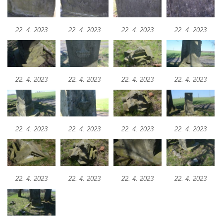
Kříž u domu čp. 1016 v Mikulášovicích
Herltův kříž u Mikova v Mikulášovicích
22. 4. 2023
22. 4. 2023
22. 4. 2023
22. 4. 2023
Kříž u Borských u domu čp. 859 v
Mikulášovicích
Kříž Ließnerových naproti Mikovu v
22. 4. 2023
22. 4. 2023
22. 4. 2023
22. 4. 2023
Mikulášovicích
Kříž u Mikulášovického potoka poblíž
Mikovu v Mikulášovicích
Lissnerův kříž u domu čp. 39 v
22. 4. 2023
22. 4. 2023
22. 4. 2023
22. 4. 2023
Mikulášovicích
Hampelův kříž u bývalých kasáren v
Mikulášovicích
22. 4. 2023
22. 4. 2023
22. 4. 2023
22. 4. 2023
Marchnerův (Zelený) kříž naproti domu čp.
35 v Mikulášovicích
Schneiderův kříž před domem čp. 55 v
Mikulášovicích