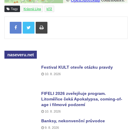
v Mikulášovicích
Tagy
Krásná Lípa
kříž
Kříž před kostelem svatých Petra a Pavla v
Růžové
Tisknout
Centrální kříž na starém hřbitově ve
Vilémově
Centrální kříž na novém hřbitově ve
Vilémově
naseveru.net
Kříž u kostela Nanebevzetí Panny Marie na
Festival KULT otevře otázku pravdy
křížové cestě ve Vilémově
10. 8. 2026
Kříž u cesty mezi Růžovou a Kamenickou
Strání
FIFELI 2026 zveřejňuje program.
Kříž u severní zdi kostela Nalezení svatého
Litoměřice čeká Apokalypsa, coming-of-
age i filmové podzemí
Kříže ve Frýdlantu
10. 8. 2026
Kříž na Křížové cestě na Křížovém vrchu ve
Banksy, nekonvenční průvodce
Frýdlantu
9. 8. 2026
Centrální kříž hřbitova ve Sloupu v Čechách