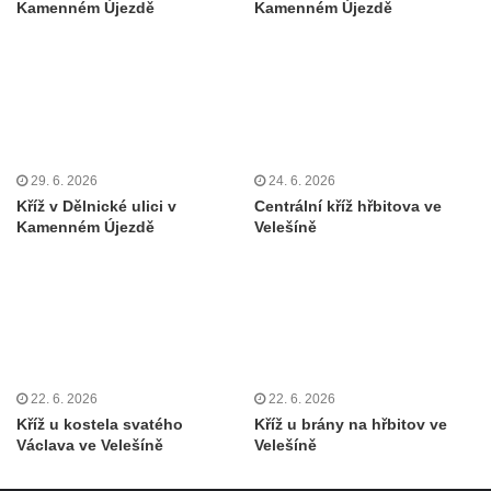
Kamenném Újezdě
Kamenném Újezdě
Kříž u domu čp. 2 v Rybništi
Kříž u domu čp. 128 v Rybništi
Kříž východně od Dubé nad lesoparkem
Kříž před hřbitovem v Českolipské ulice v
Dubé
Centrální kříž hřbitova v Dubé
29. 6. 2026
24. 6. 2026
Kříž v Dělnické ulici v
Centrální kříž hřbitova ve
Kříž v Zahradní ulici v Dubé
Kamenném Újezdě
Velešíně
Kříž v Dlouhé ulici v Dubé
Kříž u kostela Nalezení svatého kříže v
Dubé
Kříž na hřbitově ve Velkém Šenově
Steinův kříž u hřbitova ve Velkém Šenově
22. 6. 2026
22. 6. 2026
Menzelův kříž u schodiště do kostele
Kříž u kostela svatého
Kříž u brány na hřbitov ve
svatého Bartoloměje ve Velkém Šenově
Václava ve Velešíně
Velešíně
Kříž na kostele svatého Bartoloměje ve