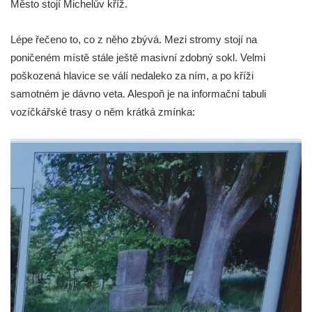
Město stojí Michelův kříž.
v Kamenném Újezdě
Kříž v Dělnické ulici v Kamenném Újezdě
Lépe řečeno to, co z něho zbývá. Mezi stromy stojí na
Boží muka na křižovatce ulic Latrán a K
poničeném místě stále ještě masivní zdobný sokl. Velmi
Malší ve Velešíně
poškozená hlavice se válí nedaleko za ním, a po kříži
samotném je dávno veta. Alespoň je na informační tabuli
Centrální kříž hřbitova ve Velešíně
vozíčkářské trasy o něm krátká zmínka:
Kříž u kostela svatého Václava ve Velešíně
Kříž u brány na hřbitov ve Velešíně
Kříž na zahradě domu čp. 127 v Římově
Kříž u fary v Římově
Kříž u lípy Jana Gurreho v Římově
Boží muka u hřbitova v Římově
Centrální kříž hřbitova v Římově
Kříž na návsi v Dolním Třeboníně
Kříž poblíž domu čp. 169 v Plavu
Kříž na návsi v Plavu