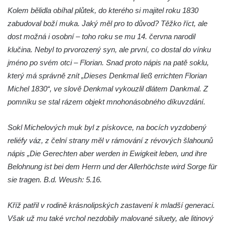
Kříž na rozcestí v Záluží
Kolem bělidla obíhal plůtek, do kterého si majitel roku 1830
Kříž v ulici V Zátiší v Dobříni
zabudoval boží muka. Jaký měl pro to důvod? Těžko říct, ale
Boží muka u domu čp. 392 na rohu ulic Na
dost možná i osobní – toho roku se mu 14. června narodil
Hradčanech a Palackého v Roudnici nad
klučina. Nebyl to prvorozený syn, ale první, co dostal do vínku
Labem
jméno po svém otci – Florian. Snad proto nápis na patě soklu,
Kříž v centru Liběšic
který má správně znít „Dieses Denkmal ließ errichten Florian
Michel 1830“, ve slově Denkmal vykouzlil dlátem Dankmal. Z
Kříž na návsi v Chouči
pomníku se stal rázem objekt mnohonásobného díkuvzdání.
Boží muka na rozcestí východně od Chouče
Kříž na návsi v Lužici
Sokl Michelových muk byl z pískovce, na bocích vyzdobený
Kříž na návsi v Dobrčicích
reliéfy váz, z čelní strany měl v rámování z révových šlahounů
Kříž u domu čp. 3 v Chrámcích
nápis „Die Gerechten aber werden in Ewigkeit leben, und ihre
Belohnung ist bei dem Herrn und der Allerhöchste wird Sorge für
Kříž u polní cesty severozápadně od Kozel
sie tragen. B.d. Weush: 5.16.
Údajný kříž na návsi v Kozlech
Centrální kříž hřbitova v Kozlech
Kříž patřil v rodině krásnolipských zastavení k mladší generaci.
Kříž východně od Oparna u cesty na Lovoš
Však už mu také vrchol nezdobily malované siluety, ale litinový