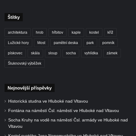
Velkém Šenově
Künzlův kříž v předhradí hradu Seeberg
Štítky
Centrální kříž hřbitova v Cítolibech
Rotující kříž před farou v Cítolibech
architektura
hrob
hřbitov
kaple
kostel
kříž
Boží muka Na Spravedlnosti na jižním
Lužické hory
Most
pamětní deska
park
pomník
okraji Loun
pískovec
skála
sloup
socha
vyhlídka
zámek
Centrální kříž hřbitova v Chlumčanech
Šluknovský výběžek
Kříž u Kleinova statku v Konětopech
Centrální kříž bývalého hřbitova u kostela
svatého Jakuba ve Hřivicích
Nejnovější příspěvky
Kříž na rozcestí v severní části Touchovic
Historická studna ve Hluboké nad Vltavou
Kříž u kaple svatého Josefa v Jimlíně
Fontána na náměstí Čsl. náměstí ve Hluboké nad Vltavou
Centrální kříž hřbitova v Opočně u Loun
Socha Kruhy na vodě na náměstí Čsl. armády ve Hluboké nad
Kříž na vstupní bráně na hřbitov v Opočně u
Vltavou
Loun
Kostel svatého Jana Nepomuckého ve Hluboké nad Vltavou