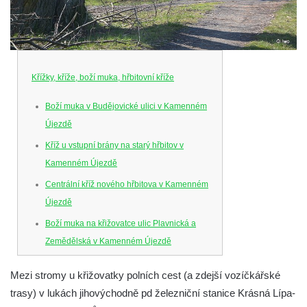
Křížky, kříže, boží muka, hřbitovní kříže
Boží muka v Budějovické ulici v Kamenném
Újezdě
Kříž u vstupní brány na starý hřbitov v
Kamenném Újezdě
Centrální kříž nového hřbitova v Kamenném
Újezdě
Boží muka na křižovatce ulic Plavnická a
Zemědělská v Kamenném Újezdě
Kříž na křižovatce ulic 5. května a Nádražní
Mezi stromy u křižovatky polních cest (a zdejší vozíčkářské
v Kamenném Újezdě
trasy) v lukách jihovýchodně pd železniční stanice Krásná Lípa-
Kříž na křižovatce ulic 5. května a Dělnická