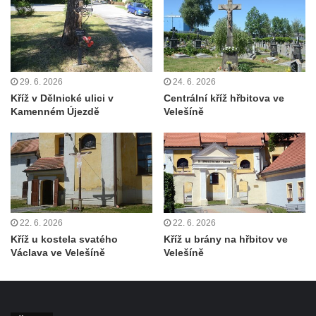
Antoníčka v Teplicích nad Metují
Kříž u kostela Nanebevzetí Panny Marie v
Polici nad Metují
Pánův kříž v Broumovských stěnách
29. 6. 2026
24. 6. 2026
Kříž v Dělnické ulici v
Centrální kříž hřbitova ve
Machovský kříž v Broumovských stěnách
Kamenném Újezdě
Velešíně
Kříž u domu čp. 113 na Vlčí Hoře
Kříž pod domem čp. 177 na Vlčí Hoře
Centrální kříž hřbitova Vlčí Hora
Kříž u domu čp. 128 na Vlčí Hoře
Kříž u domu čp. 79 v ulici Salmovská ve
22. 6. 2026
22. 6. 2026
Velkém Šenově
Kříž u kostela svatého
Kříž u brány na hřbitov ve
Kříž naproti domu čp. 23 v ulici Salmovská
Václava ve Velešíně
Velešíně
ve Velkém Šenově
Kříž u kostela svatého Jana Křtitele v
Teplicích