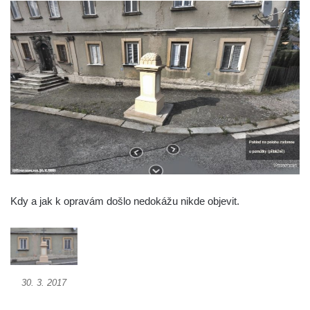
Pamětní kříž na Lovoši
Kříž na rozcestí u domu čp. 49 ve Svojkově
Centrální kříž bývalého hřbitova v Horním
Chlumu
Kříž jižně od Prysku
Boží muka svatého Floriána v Mezné
Neugebauerův kříž východně od Sloupu v
Čechách
Kříž u kostela Zvěstování Panny Marie v
Duchcově
Kdy a jak k opravám došlo nedokážu nikde objevit.
Údajný kříž před kostelem svatých Petra a
Pavla v Jeníkově
Kříž na návsi v Jeníkově
Kříž na křižovatce v Teplické ulici v Lahošti
30. 3. 2017
Kříž U Pěti lip na pastvině severovýchodně
od Mikulášovic