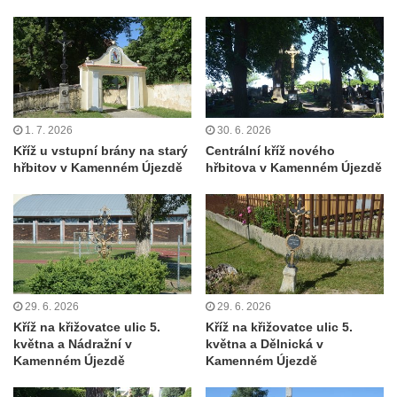
Centrální kříž bývalého hřbitova u kostela
svatého Václava v Rychnově u Jablonce
nad Nisou
Misijní kříž na kostele svatého Václava v
Rychnově u Jablonce nad Nisou
1. 7. 2026
30. 6. 2026
Kříž u domu čp. 23 v Pulečném
Kříž u vstupní brány na starý
Centrální kříž nového
Kříž u rozcestí u domu čp. 53 v Maršovicích
hřbitov v Kamenném Újezdě
hřbitova v Kamenném Újezdě
Centrální kříž hřbitova v Krásné u Pěnčína
Boží muka v zámeckém parku Dolního
zámku v Teplicích nad Metují
Kříž na náměstí Aloise Jiráska v Teplicích
nad Metují
29. 6. 2026
29. 6. 2026
Kříž před kostelem Panny Marie Pomocné v
Kříž na křižovatce ulic 5.
Kříž na křižovatce ulic 5.
Teplicích nad Metují
května a Nádražní v
května a Dělnická v
Kamenném Újezdě
Kamenném Újezdě
Kříž na hřbitově v Teplicích nad Metují
Boží muka nad pramenem U svatého