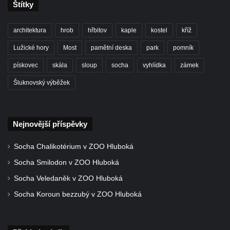
Štítky
Údajný kříž u silnice č. 15 západně od
Želkovic pod horou Libeš
architektura
hrob
hřbitov
kaple
kostel
kříž
Kříž u silnice č. 15 západně od Želkovic
Lužické hory
Most
pamětní deska
park
pomník
Kříž u silnice č. 15 jižně od Šepetel
pískovec
skála
sloup
socha
vyhlídka
zámek
Kříž západně od domu čp. 85 v ulici Na
Šluknovský výběžek
Vilouni v Třebívlicích
Kříž na rozcestí naproti domu čp. 714 v
Lučanech nad Nisou
Nejnovější příspěvky
Centrální kříž hřbitova Šumburk nad
Desnou v Tanvaldu
Socha Chalikotérium v ZOO Hluboká
Kříž u kostela svatého Františka z Assisi v
Socha Smilodon v ZOO Hluboká
Tanvaldu
Socha Veledaněk v ZOO Hluboká
Kříž u kostela svatého Jana Nepomuckého
Socha Koroun bezzubý v ZOO Hluboká
ve Starých Křečanech
Kříž u domu čp. 39 v Rybništi