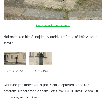
Kříž v ulici V Zátiší v Dobříni
Boží muka u domu čp. 392 na rohu ulic Na
Hradčanech a Palackého v Roudnici nad
Fotografie kříže na webu
Labem
Kříž v centru Liběšic
Nakonec kdo hledá, najde – v archivu mám také kříž v tomto
Kříž na návsi v Chouči
stavu:
Boží muka na rozcestí východně od Chouče
Kříž na návsi v Lužici
Kříž na návsi v Dobrčicích
24. 4. 2013
24. 4. 2013
Kříž u domu čp. 3 v Chrámcích
Kříž u polní cesty severozápadně od Kozel
Aktuálně je situace zcela jiná. Sokl je opraven a opatřen
Údajný kříž na návsi v Kozlech
nátěrem. Panorama Seznamu.cz z roku 2016 ukazuje sokl již
Centrální kříž hřbitova v Kozlech
opravený, ale bez kříže:
Kříž východně od Oparna u cesty na Lovoš