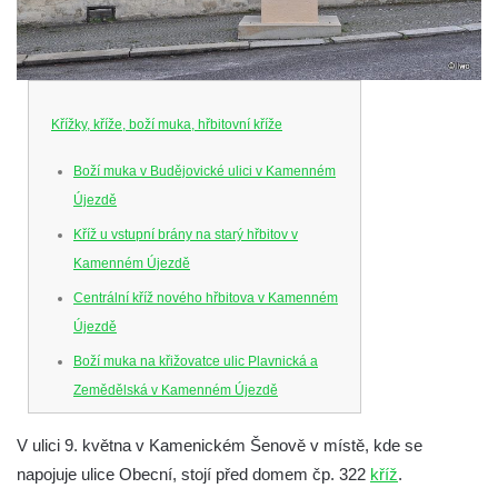
Křížky, kříže, boží muka, hřbitovní kříže
Boží muka v Budějovické ulici v Kamenném
Újezdě
Kříž u vstupní brány na starý hřbitov v
Kamenném Újezdě
Centrální kříž nového hřbitova v Kamenném
Újezdě
Boží muka na křižovatce ulic Plavnická a
Zemědělská v Kamenném Újezdě
Kříž na křižovatce ulic 5. května a Nádražní
V ulici 9. května v Kamenickém Šenově v místě, kde se
v Kamenném Újezdě
napojuje ulice Obecní, stojí před domem čp. 322
kříž
.
Kříž na křižovatce ulic 5. května a Dělnická