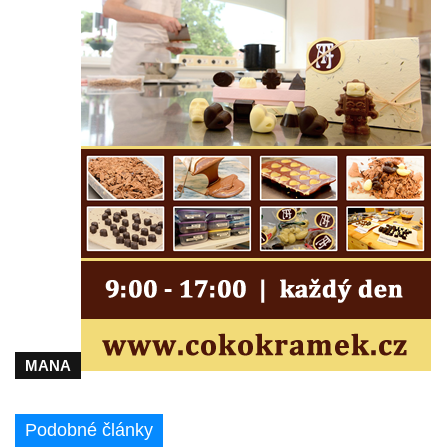
Kříž u koryta náhonu na Chřibské Kamenici
Kříž na Strážném vrchu v Rumburku
Kříž poblíž Ovčího mostu u Tisové
Kříž u kaple svatých Cyrila a Metoděje v
Kunraticích u Šluknova
Kříž na zahradě u domu ev. č. 11 v
Kunraticích u Šluknova
Kříž naproti domu čp. 34 v Kunraticích u
Šluknova
Kříž u polní cesty mezi Šluknovem a
Knížecím
Školní kříž u polní cesty nad Lipovou ulicí v
MANA
Rychnově u Jablonce nad Nisou
Boží muka Anděl strážce v Kostelní ulici v
Podobné články
Rychnově u Jablonce nad Nisou