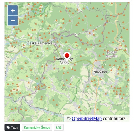
Kříž na rozcestí u domu čp. 123 v
Mikulášovicích
Wäberův kříž v zahradě domu čp. 184 v
Mikulášovicích
Kříž na louce v horních Mikulášovicích
Posteltův kříž naproti domu ev.č. 29 v
Mikulášovicích
Kříž Neubaukreuz u domu čp. 698 v
Mikulášovicích
Kříž manželů Endlerových u továrního
objektu v Mikulášovicích
Kříž u silnice východně od Mikulášovic
Meyerův kříž východně od Mikulášovic
Kříž u rozcestí k větrnému mlýnu Světlík v
Tagy
Kamenický Šenov
kříž
Horním Podluží