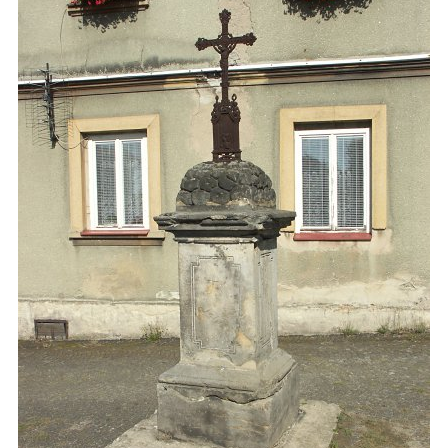
Boží muka v Plavu
Kříž u Obrázku severovýchodně od
Práchně
Kříž na rozcestí u domu čp. 283 v Dolním
Podluží
Görnerův kříž u silnice č. 264 v Dolním
Podluží
Kříž u domu čp. 155 v Chřibské
Údajný kříž u domu čp. 283 ve Chřibské
Kříž jižně od Bukolu
Kříž na návsi v Bukolu
Centrální kříž hřbitova v Hrobčicích
Kříž u silnice z Chouče do Mirošovic
Centrální kříž hřbitova v Chouči
Kříž na rozcestí v Záluží