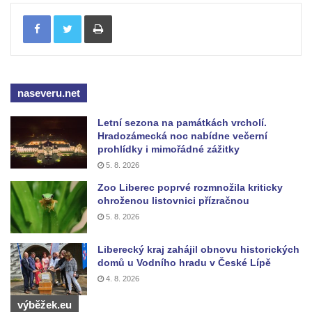
Kříž u domu čp. 1016 v Mikulášovicích
Tisknout
Herltův kříž u Mikova v Mikulášovicích
Kříž u Borských u domu čp. 859 v
Mikulášovicích
naseveru.net
Kříž Ließnerových naproti Mikovu v
Mikulášovicích
Letní sezona na památkách vrcholí.
Kříž u Mikulášovického potoka poblíž
Hradozámecká noc nabídne večerní
prohlídky i mimořádné zážitky
Mikovu v Mikulášovicích
5. 8. 2026
Lissnerův kříž u domu čp. 39 v
Zoo Liberec poprvé rozmnožila kriticky
Mikulášovicích
ohroženou listovnici přízračnou
Hampelův kříž u bývalých kasáren v
5. 8. 2026
Mikulášovicích
Liberecký kraj zahájil obnovu historických
Marchnerův (Zelený) kříž naproti domu čp.
domů u Vodního hradu v České Lípě
35 v Mikulášovicích
4. 8. 2026
Schneiderův kříž před domem čp. 55 v
výběžek.eu
Mikulášovicích