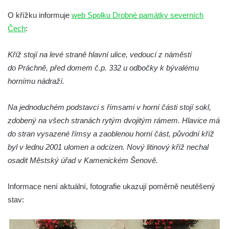
v Kamenném Újezdě
O křížku informuje
web Spolku Drobné památky severních
Kříž v Dělnické ulici v Kamenném Újezdě
Čech
:
Boží muka na křižovatce ulic Latrán a K
Kříž stojí na levé straně hlavní ulice, vedoucí z náměstí
Malší ve Velešíně
do Práchně, před domem č.p. 332 u odbočky k bývalému
Centrální kříž hřbitova ve Velešíně
hornímu nádraží.
Kříž u kostela svatého Václava ve Velešíně
Kříž u brány na hřbitov ve Velešíně
Na jednoduchém podstavci s římsami v horní části stojí sokl,
Kříž na zahradě domu čp. 127 v Římově
zdobený na všech stranách rytým dvojitým rámem. Hlavice má
do stran vysazené římsy a zaoblenou horní část, původní kříž
Kříž u fary v Římově
byl v lednu 2001 ulomen a odcizen. Nový litinový kříž nechal
Kříž u lípy Jana Gurreho v Římově
osadit Městský úřad v Kamenickém Šenově.
Boží muka u hřbitova v Římově
Centrální kříž hřbitova v Římově
Informace není aktuální, fotografie ukazují poměrně neutěšený
Kříž na návsi v Dolním Třeboníně
stav:
Kříž poblíž domu čp. 169 v Plavu
Kříž na návsi v Plavu