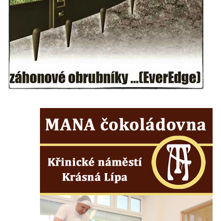
v Mikulášovicích
Kříž před kostelem svatých Petra a Pavla v
Růžové
Centrální kříž na starém hřbitově ve
Vilémově
Centrální kříž na novém hřbitově ve
Vilémově
Kříž u kostela Nanebevzetí Panny Marie na
křížové cestě ve Vilémově
Kříž u cesty mezi Růžovou a Kamenickou
Strání
Kříž u severní zdi kostela Nalezení svatého
Kříže ve Frýdlantu
Kříž na Křížové cestě na Křížovém vrchu ve
Frýdlantu
Centrální kříž hřbitova ve Sloupu v Čechách