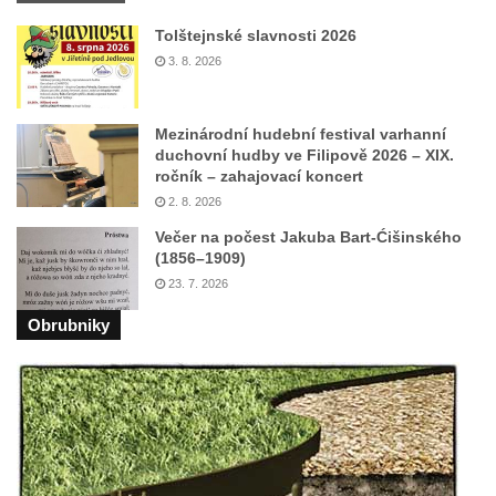
Kříž na Kostelní stezce v Mikulášovicích
Tolštejnské slavnosti 2026
3. 8. 2026
Maazův kříž na Kostelní stezce v
Mikulášovicích
Boží muka na Kostelní stezce v
Mezinárodní hudební festival varhanní
duchovní hudby ve Filipově 2026 – XIX.
Mikulášovicích
ročník – zahajovací koncert
Franzeho kříž u domu čp. 356 v
2. 8. 2026
Mikulášovicích
Večer na počest Jakuba Bart-Ćišinského
Hammerberský kříž na křižovatce mezi
(1856–1909)
23. 7. 2026
domy čp. 739 a 758 v Mikulášovicích
Kříž Johannese Herlta poblíž domu čp. 428
Obrubniky
v Mikulášovicích
Drascheho kříž na zahradě domu čp. 915 v
Mikulášovicích
Hillův kříž u domu čp. 436 v Mikulášovicích
Hampelův kříž západně od dolního nádraží