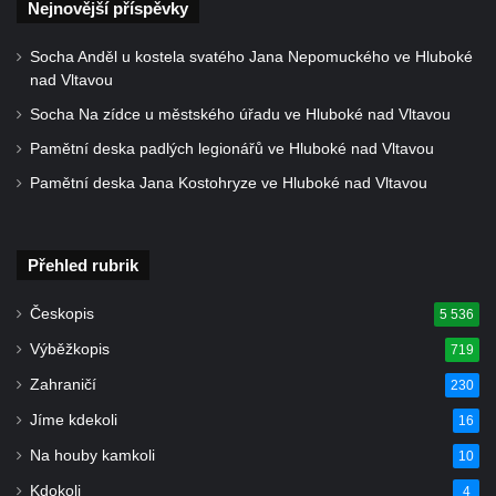
svatého Václava v Rychnově u Jablonce
Nejnovější příspěvky
nad Nisou
Socha Anděl u kostela svatého Jana Nepomuckého ve Hluboké
Misijní kříž na kostele svatého Václava v
nad Vltavou
Rychnově u Jablonce nad Nisou
Socha Na zídce u městského úřadu ve Hluboké nad Vltavou
Kříž u domu čp. 23 v Pulečném
Pamětní deska padlých legionářů ve Hluboké nad Vltavou
Kříž u rozcestí u domu čp. 53 v Maršovicích
Pamětní deska Jana Kostohryze ve Hluboké nad Vltavou
Centrální kříž hřbitova v Krásné u Pěnčína
Boží muka v zámeckém parku Dolního
zámku v Teplicích nad Metují
Přehled rubrik
Kříž na náměstí Aloise Jiráska v Teplicích
Českopis
5 536
nad Metují
Výběžkopis
719
Kříž před kostelem Panny Marie Pomocné v
Zahraničí
230
Teplicích nad Metují
Jíme kdekoli
16
Kříž na hřbitově v Teplicích nad Metují
Na houby kamkoli
Boží muka nad pramenem U svatého
10
Antoníčka v Teplicích nad Metují
Kdokoli
4