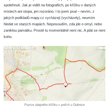
Kříž v Dělnické ulici v Kamenném Újezdě
spolehnutí. Jak je vidět na fotografiích, po křížku v daných
Boží muka na křižovatce ulic Latrán a K
místech ani stopa, jen rozoráno. I to jsem psal – nevím, z
Malší ve Velešíně
jakých podkladů mapy.cz vycházejí (vycházely), neumím
hledat ve starých mapách. Neposoudím, zda jde o omyl, nebo
Centrální kříž hřbitova ve Velešíně
zaniklou památku. Prostě tu momentálně není nic. A ptát se není
Kříž u kostela svatého Václava ve Velešíně
koho.
Kříž u brány na hřbitov ve Velešíně
Kříž na zahradě domu čp. 127 v Římově
Kříž u fary v Římově
Kříž u lípy Jana Gurreho v Římově
Boží muka u hřbitova v Římově
Centrální kříž hřbitova v Římově
Kříž na návsi v Dolním Třeboníně
Kříž poblíž domu čp. 169 v Plavu
Kříž na návsi v Plavu
Pozice údajného křížku v polích u Dubnice
Boží muka v Plavu