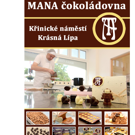
Herltův kříž u Mikova v Mikulášovicích
Kříž u Borských u domu čp. 859 v
Mikulášovicích
Kříž Ließnerových naproti Mikovu v
Mikulášovicích
Kříž u Mikulášovického potoka poblíž
Mikovu v Mikulášovicích
Lissnerův kříž u domu čp. 39 v
Mikulášovicích
Hampelův kříž u bývalých kasáren v
Mikulášovicích
Marchnerův (Zelený) kříž naproti domu čp.
35 v Mikulášovicích
Schneiderův kříž před domem čp. 55 v
Mikulášovicích
Kříž na Kostelní stezce v Mikulášovicích