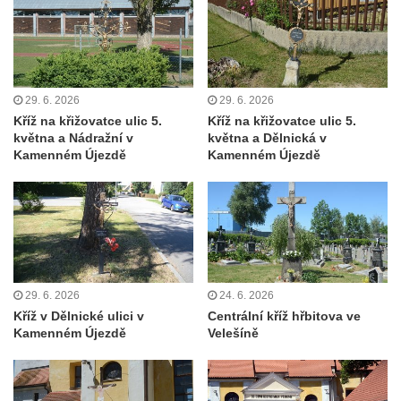
Kříž před kostelem svatých Petra a Pavla v
Růžové
Centrální kříž na starém hřbitově ve
Vilémově
29. 6. 2026
29. 6. 2026
Centrální kříž na novém hřbitově ve
Kříž na křižovatce ulic 5.
Kříž na křižovatce ulic 5.
Vilémově
května a Nádražní v
května a Dělnická v
Kamenném Újezdě
Kamenném Újezdě
Kříž u kostela Nanebevzetí Panny Marie na
křížové cestě ve Vilémově
Kříž u cesty mezi Růžovou a Kamenickou
Strání
Kříž u severní zdi kostela Nalezení svatého
Kříže ve Frýdlantu
29. 6. 2026
24. 6. 2026
Kříž na Křížové cestě na Křížovém vrchu ve
Kříž v Dělnické ulici v
Centrální kříž hřbitova ve
Kamenném Újezdě
Velešíně
Frýdlantu
Centrální kříž hřbitova ve Sloupu v Čechách
Kříž u koryta náhonu na Chřibské Kamenici