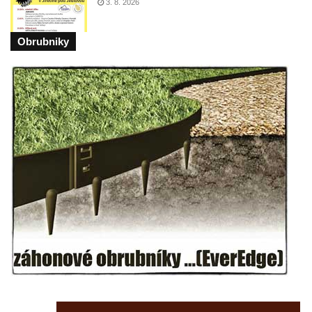
3. 8. 2026
Mikulášovicích
Wäberův kříž v zahradě domu čp. 184 v
Obrubniky
Mikulášovicích
Kříž na louce v horních Mikulášovicích
Posteltův kříž naproti domu ev.č. 29 v
Mikulášovicích
Kříž Neubaukreuz u domu čp. 698 v
Mikulášovicích
Kříž manželů Endlerových u továrního
objektu v Mikulášovicích
Kříž u silnice východně od Mikulášovic
Meyerův kříž východně od Mikulášovic
Kříž u rozcestí k větrnému mlýnu Světlík v
Horním Podluží
Kříž u domu čp. 1016 v Mikulášovicích