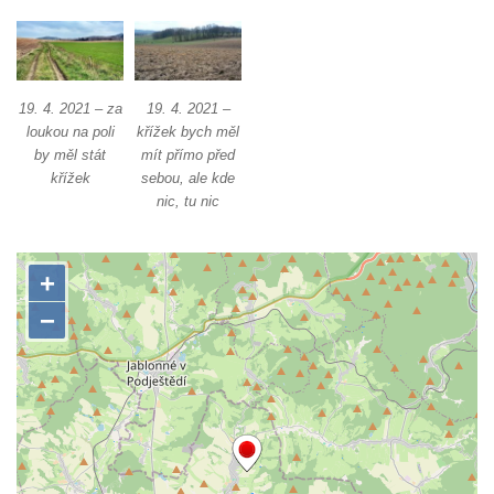
Kříž u Obrázku severovýchodně od
Práchně
Kříž na rozcestí u domu čp. 283 v Dolním
19. 4. 2021 – za
19. 4. 2021 –
Podluží
loukou na poli
křížek bych měl
Görnerův kříž u silnice č. 264 v Dolním
by měl stát
mít přímo před
křížek
sebou, ale kde
Podluží
nic, tu nic
Kříž u domu čp. 155 v Chřibské
Údajný kříž u domu čp. 283 ve Chřibské
Kříž jižně od Bukolu
Kříž na návsi v Bukolu
Centrální kříž hřbitova v Hrobčicích
Kříž u silnice z Chouče do Mirošovic
Centrální kříž hřbitova v Chouči
Kříž na rozcestí v Záluží
Kříž v ulici V Zátiší v Dobříni