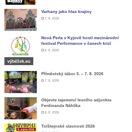
Kříž na rozcestí u domu čp. 49 ve Svojkově
Centrální kříž bývalého hřbitova v Horním
Varhany jako hlas krajiny
Chlumu
7. 8. 2026
Kříž jižně od Prysku
Boží muka svatého Floriána v Mezné
Nová Perla v Kyjově hostí mezinárodní
festival Performance v časech krizí
Neugebauerův kříž východně od Sloupu v
6. 8. 2026
Čechách
výběžek.eu
Kříž u kostela Zvěstování Panny Marie v
Duchcově
Příměstský tábor 3. – 7. 8. 2026
Údajný kříž před kostelem svatých Petra a
7. 8. 2026
Pavla v Jeníkově
Kříž na návsi v Jeníkově
Objevte tajemství lesního adjunkta
Kříž na křižovatce v Teplické ulici v Lahošti
Ferdinanda Náhlíka
6. 8. 2026
Kříž U Pěti lip na pastvině severovýchodně
od Mikulášovic
Tolštejnské slavnosti 2026
Kříž na rozcestí u domu čp. 123 v