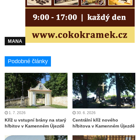
Maazův kříž na Kostelní stezce v
Mikulášovicích
Boží muka na Kostelní stezce v
Mikulášovicích
MANA
Franzeho kříž u domu čp. 356 v
Mikulášovicích
Podobné články
Hammerberský kříž na křižovatce mezi
domy čp. 739 a 758 v Mikulášovicích
Kříž Johannese Herlta poblíž domu čp. 428
v Mikulášovicích
Drascheho kříž na zahradě domu čp. 915 v
Mikulášovicích
1. 7. 2026
30. 6. 2026
Hillův kříž u domu čp. 436 v Mikulášovicích
Kříž u vstupní brány na starý
Centrální kříž nového
Hampelův kříž západně od dolního nádraží
hřbitov v Kamenném Újezdě
hřbitova v Kamenném Újezdě
v Mikulášovicích