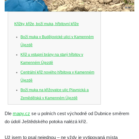
Křížky, kříže, boží muka, hřbitovní kříže
Boží muka v Budějovické ulici v Kamenném
Újezdě
Kříž u vstupní brány na starý hřbitov v
Kamenném Újezdě
Centrální kříž nového hřbitova v Kamenném
Újezdě
Boží muka na křižovatce ulic Plavnická a
Zemědělská v Kamenném Újezdě
Kříž na křižovatce ulic 5. května a Nádražní
Dle
mapy.cz
se u polních cest východně od Dubnice směrem
v Kamenném Újezdě
do údolí Ještědského potoka nalézá kříž.
Kříž na křižovatce ulic 5. května a Dělnická
v Kamenném Újezdě
Už jsem to psal nejednou – ne vždy je vytipovaná místa