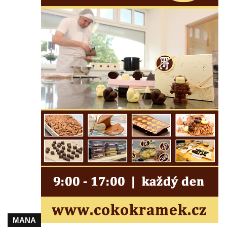
Maazův kříž na Kostelní stezce v
Mikulášovicích
Boží muka na Kostelní stezce v
Mikulášovicích
Franzeho kříž u domu čp. 356 v
Mikulášovicích
Hammerberský kříž na křižovatce mezi
domy čp. 739 a 758 v Mikulášovicích
Kříž Johannese Herlta poblíž domu čp. 428
v Mikulášovicích
Drascheho kříž na zahradě domu čp. 915 v
Mikulášovicích
Hillův kříž u domu čp. 436 v Mikulášovicích
Hampelův kříž západně od dolního nádraží
v Mikulášovicích
MANA