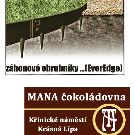
Herltův kříž u Mikova v Mikulášovicích
Kříž u Borských u domu čp. 859 v
Mikulášovicích
Kříž Ließnerových naproti Mikovu v
Mikulášovicích
Kříž u Mikulášovického potoka poblíž
Mikovu v Mikulášovicích
Lissnerův kříž u domu čp. 39 v
Mikulášovicích
Hampelův kříž u bývalých kasáren v
Mikulášovicích
Marchnerův (Zelený) kříž naproti domu čp.
35 v Mikulášovicích
Schneiderův kříž před domem čp. 55 v
Mikulášovicích
Kříž na Kostelní stezce v Mikulášovicích