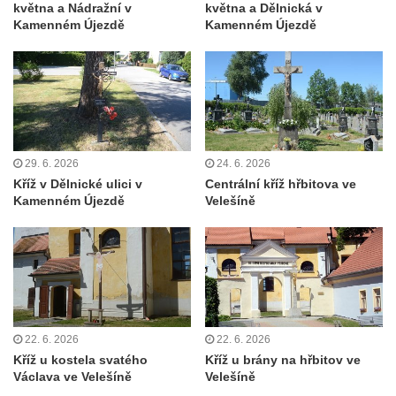
května a Nádražní v
května a Dělnická v
Kříž na Strážném vrchu v Rumburku
Kamenném Újezdě
Kamenném Újezdě
Kříž poblíž Ovčího mostu u Tisové
Kříž u kaple svatých Cyrila a Metoděje v
Kunraticích u Šluknova
Kříž na zahradě u domu ev. č. 11 v
Kunraticích u Šluknova
29. 6. 2026
24. 6. 2026
Kříž naproti domu čp. 34 v Kunraticích u
Kříž v Dělnické ulici v
Centrální kříž hřbitova ve
Šluknova
Kamenném Újezdě
Velešíně
Kříž u polní cesty mezi Šluknovem a
Knížecím
Školní kříž u polní cesty nad Lipovou ulicí v
Rychnově u Jablonce nad Nisou
Boží muka Anděl strážce v Kostelní ulici v
22. 6. 2026
22. 6. 2026
Rychnově u Jablonce nad Nisou
Kříž u kostela svatého
Kříž u brány na hřbitov ve
Centrální kříž bývalého hřbitova u kostela
Václava ve Velešíně
Velešíně