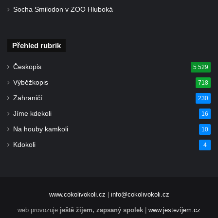
Socha Smilodon v ZOO Hluboká
Kříž u kostela Nanebevzetí Panny Marie v
Polici nad Metují
Pánův kříž v Broumovských stěnách
Přehled rubrik
Machovský kříž v Broumovských stěnách
Českopis
5 529
Kříž u domu čp. 113 na Vlčí Hoře
Výběžkopis
718
Kříž pod domem čp. 177 na Vlčí Hoře
Zahraničí
Centrální kříž hřbitova Vlčí Hora
230
Kříž u domu čp. 128 na Vlčí Hoře
Jíme kdekoli
16
Kříž u domu čp. 79 v ulici Salmovská ve
Na houby kamkoli
10
Velkém Šenově
Kdokoli
4
Kříž naproti domu čp. 23 v ulici Salmovská
ve Velkém Šenově
Kříž u kostela svatého Jana Křtitele v
www.cokolivokoli.cz
|
info@cokolivokoli.cz
Teplicích
web provozuje
ještě žijem, zapsaný spolek
|
www.jestezijem.cz
Údajný kříž u silnice č. 15 západně od