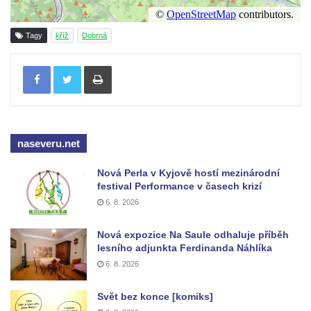
Kříž na rozcestí u domu čp. 49 ve Svojkově
Centrální kříž bývalého hřbitova v Horním
Tagy
kříž
Dobrná
Chlumu
Kříž jižně od Prysku
Tisknout
Boží muka svatého Floriána v Mezné
Neugebauerův kříž východně od Sloupu v
Čechách
naseveru.net
Kříž u kostela Zvěstování Panny Marie v
Duchcově
Nová Perla v Kyjově hostí mezinárodní
Údajný kříž před kostelem svatých Petra a
festival Performance v časech krizí
6. 8. 2026
Pavla v Jeníkově
Kříž na návsi v Jeníkově
Nová expozice Na Saule odhaluje příběh
Kříž na křižovatce v Teplické ulici v Lahošti
lesního adjunkta Ferdinanda Náhlíka
6. 8. 2026
Kříž U Pěti lip na pastvině severovýchodně
od Mikulášovic
Svět bez konce [komiks]
Kříž na rozcestí u domu čp. 123 v