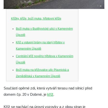
Křížky, kříže, boží muka, hřbitovní kříže
Boží muka v Budějovické ulici v Kamenném
Újezdě
Kříž u vstupní brány na starý hřbitov v
Kamenném Újezdě
Centrální kříž nového hřbitova v Kamenném
Újezdě
Boží muka na křižovatce ulic Plavnická a
Zemědělská v Kamenném Újezdě
Kříž na křižovatce ulic 5. května a Nádražní
Součástí opěrné zdi, která vytváří terasu nad silnicí před
v Kamenném Újezdě
domem čp. 20 v Dobrné, je
kříž
.
Kříž na křižovatce ulic 5. května a Dělnická
v Kamenném Újezdě
Kříž se nachází na úrovni vozovky a z obou stran je