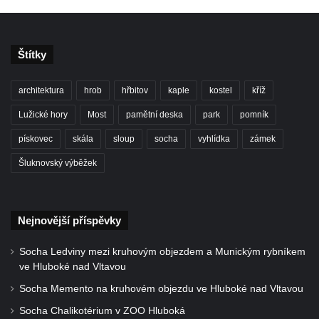
svatého Václava v Rychnově u Jablonce
nad Nisou
Misijní kříž na kostele svatého Václava v
Štítky
Rychnově u Jablonce nad Nisou
Kříž u domu čp. 23 v Pulečném
architektura
hrob
hřbitov
kaple
kostel
kříž
Kříž u rozcestí u domu čp. 53 v Maršovicích
Lužické hory
Most
pamětní deska
park
pomník
Centrální kříž hřbitova v Krásné u Pěnčína
pískovec
skála
sloup
socha
vyhlídka
zámek
Boží muka v zámeckém parku Dolního
Šluknovský výběžek
zámku v Teplicích nad Metují
Kříž na náměstí Aloise Jiráska v Teplicích
nad Metují
Nejnovější příspěvky
Kříž před kostelem Panny Marie Pomocné v
Teplicích nad Metují
Socha Ledviny mezi kruhovým objezdem a Munickým rybníkem
ve Hluboké nad Vltavou
Kříž na hřbitově v Teplicích nad Metují
Socha Memento na kruhovém objezdu ve Hluboké nad Vltavou
Boží muka nad pramenem U svatého
Socha Chalikotérium v ZOO Hluboká
Antoníčka v Teplicích nad Metují