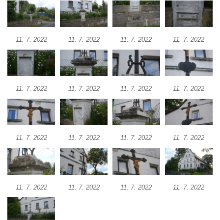
Kříž u Obrázku severovýchodně od
Práchně
11. 7. 2022
11. 7. 2022
11. 7. 2022
11. 7. 2022
Kříž na rozcestí u domu čp. 283 v Dolním
Podluží
Görnerův kříž u silnice č. 264 v Dolním
Podluží
11. 7. 2022
11. 7. 2022
11. 7. 2022
11. 7. 2022
Kříž u domu čp. 155 v Chřibské
Údajný kříž u domu čp. 283 ve Chřibské
Kříž jižně od Bukolu
11. 7. 2022
11. 7. 2022
11. 7. 2022
11. 7. 2022
Kříž na návsi v Bukolu
Centrální kříž hřbitova v Hrobčicích
Kříž u silnice z Chouče do Mirošovic
11. 7. 2022
11. 7. 2022
11. 7. 2022
11. 7. 2022
Centrální kříž hřbitova v Chouči
Kříž na rozcestí v Záluží
Kříž v ulici V Zátiší v Dobříni