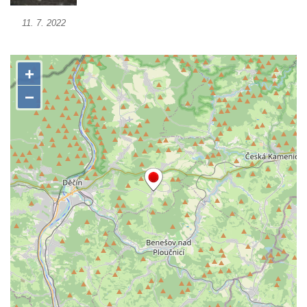
Boží muka u domu čp. 392 na rohu ulic Na
11. 7. 2022
Hradčanech a Palackého v Roudnici nad
Labem
Kříž v centru Liběšic
Kříž na návsi v Chouči
Boží muka na rozcestí východně od Chouče
Kříž na návsi v Lužici
Kříž na návsi v Dobrčicích
Kříž u domu čp. 3 v Chrámcích
Kříž u polní cesty severozápadně od Kozel
Údajný kříž na návsi v Kozlech
Centrální kříž hřbitova v Kozlech
Kříž východně od Oparna u cesty na Lovoš
Pamětní kříž na Lovoši