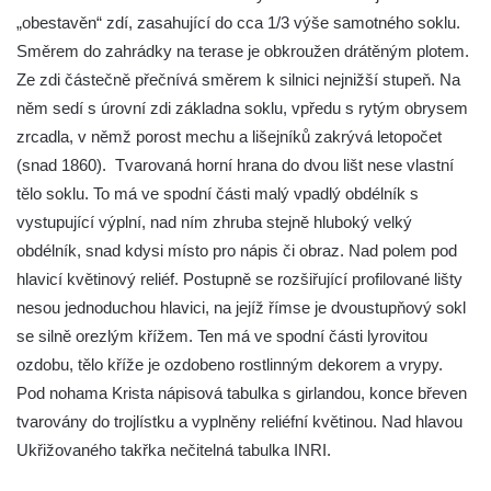
Kříž v Dělnické ulici v Kamenném Újezdě
„obestavěn“ zdí, zasahující do cca 1/3 výše samotného soklu.
Boží muka na křižovatce ulic Latrán a K
Směrem do zahrádky na terase je obkroužen drátěným plotem.
Malší ve Velešíně
Ze zdi částečně přečnívá směrem k silnici nejnižší stupeň. Na
něm sedí s úrovní zdi základna soklu, vpředu s rytým obrysem
Centrální kříž hřbitova ve Velešíně
zrcadla, v němž porost mechu a lišejníků zakrývá letopočet
Kříž u kostela svatého Václava ve Velešíně
(snad 1860). Tvarovaná horní hrana do dvou lišt nese vlastní
Kříž u brány na hřbitov ve Velešíně
tělo soklu. To má ve spodní části malý vpadlý obdélník s
Kříž na zahradě domu čp. 127 v Římově
vystupující výplní, nad ním zhruba stejně hluboký velký
Kříž u fary v Římově
obdélník, snad kdysi místo pro nápis či obraz. Nad polem pod
hlavicí květinový reliéf. Postupně se rozšiřující profilované lišty
Kříž u lípy Jana Gurreho v Římově
nesou jednoduchou hlavici, na jejíž římse je dvoustupňový sokl
Boží muka u hřbitova v Římově
se silně orezlým křížem. Ten má ve spodní části lyrovitou
Centrální kříž hřbitova v Římově
ozdobu, tělo kříže je ozdobeno rostlinným dekorem a vrypy.
Kříž na návsi v Dolním Třeboníně
Pod nohama Krista nápisová tabulka s girlandou, konce břeven
Kříž poblíž domu čp. 169 v Plavu
tvarovány do trojlístku a vyplněny reliéfní květinou. Nad hlavou
Ukřižovaného takřka nečitelná tabulka INRI.
Kříž na návsi v Plavu
Boží muka v Plavu