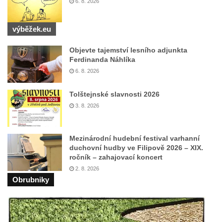
6. 8. 2026
Mikulášovicích
Wäberův kříž v zahradě domu čp. 184 v
výběžek.eu
Mikulášovicích
Objevte tajemství lesního adjunkta
Kříž na louce v horních Mikulášovicích
Ferdinanda Náhlíka
Posteltův kříž naproti domu ev.č. 29 v
6. 8. 2026
Mikulášovicích
Tolštejnské slavnosti 2026
Kříž Neubaukreuz u domu čp. 698 v
3. 8. 2026
Mikulášovicích
Kříž manželů Endlerových u továrního
Mezinárodní hudební festival varhanní
objektu v Mikulášovicích
duchovní hudby ve Filipově 2026 – XIX.
Kříž u silnice východně od Mikulášovic
ročník – zahajovací koncert
2. 8. 2026
Meyerův kříž východně od Mikulášovic
Obrubniky
Kříž u rozcestí k větrnému mlýnu Světlík v
Horním Podluží
Kříž u domu čp. 1016 v Mikulášovicích