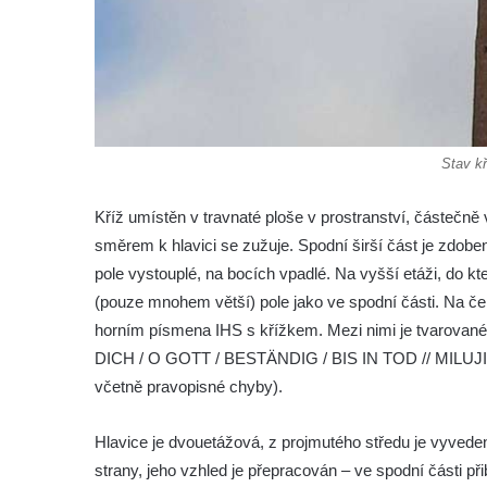
Čechách
Kříž u kostela Zvěstování Panny Marie v
Duchcově
Údajný kříž před kostelem svatých Petra a
Pavla v Jeníkově
Stav kř
Kříž na návsi v Jeníkově
Kříž umístěn v travnaté ploše v prostranství, částeč
Kříž na křižovatce v Teplické ulici v Lahošti
směrem k hlavici se zužuje. Spodní širší část je zdoben
Kříž U Pěti lip na pastvině severovýchodně
pole vystouplé, na bocích vpadlé. Na vyšší etáži, do kt
od Mikulášovic
(pouze mnohem větší) pole jako ve spodní části. Na čel
Kříž na rozcestí u domu čp. 123 v
horním písmena IHS s křížkem. Mezi nimi je tvarovan
Mikulášovicích
DICH / O GOTT / BESTÄNDIG / BIS IN TOD // MILUJ
Wäberův kříž v zahradě domu čp. 184 v
včetně pravopisné chyby).
Mikulášovicích
Kříž na louce v horních Mikulášovicích
Hlavice je dvouetážová, z projmutého středu je vyved
strany, jeho vzhled je přepracován – ve spodní části př
Posteltův kříž naproti domu ev.č. 29 v