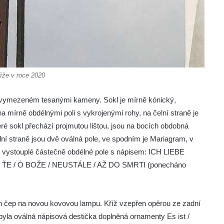
íže v roce 2020
ně vymezeném tesanými kameny. Sokl je mírně kónický,
a mírně obdélnými poli s vykrojenými rohy, na čelní straně je
eré sokl přechází projmutou lištou, jsou na bocích obdobná
ní straně jsou dvě oválná pole, ve spodním je Mariagram, v
é vystouplé částečně obdélné pole s nápisem: ICH LIEBE
I ŤE / Ó BOŽE / NEUSTÁLE / AŽ DO SMRTI (ponecháno
en čep na novou kovovou lampu. Kříž vzepřen opěrou ze zadní
ibyla oválná nápisová destička doplněná ornamenty Es ist /