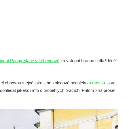
ívení Panny Marie v Lobendavě
za vstupní branou u dlážděné
rošel obnovou stejně jako jeho kolegové nedaleko
u mostku
a ve
 dohledat jakékoli info o proběhlých pracích. Přitom kříž prošel