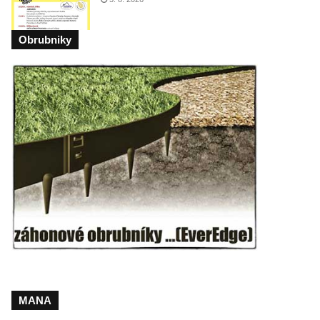
Obrubniky
MANA