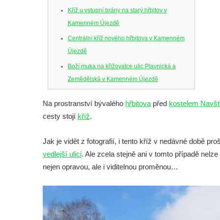
Kříž u vstupní brány na starý hřbitov v
Kamenném Újezdě
Centrální kříž nového hřbitova v Kamenném
Újezdě
Boží muka na křižovatce ulic Plavnická a
Zemědělská v Kamenném Újezdě
Kříž na křižovatce ulic 5. května a Nádražní
Na prostranství bývalého
hřbitova
před
kostelem Navšt
v Kamenném Újezdě
cesty stojí
kříž
.
Kříž na křižovatce ulic 5. května a Dělnická
v Kamenném Újezdě
Jak je vidět z fotografií, i tento kříž v nedávné době p
Kříž v Dělnické ulici v Kamenném Újezdě
vedlejší ulici
. Ale zcela stejně ani v tomto případě nelze
Boží muka na křižovatce ulic Latrán a K
nejen opravou, ale i viditelnou proměnou…
Malší ve Velešíně
Centrální kříž hřbitova ve Velešíně
Kříž u kostela svatého Václava ve Velešíně