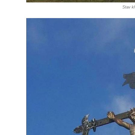
Podluží
Stav kř
Kříž u domu čp. 155 v Chřibské
Údajný kříž u domu čp. 283 ve Chřibské
Kříž jižně od Bukolu
Kříž na návsi v Bukolu
Centrální kříž hřbitova v Hrobčicích
Kříž u silnice z Chouče do Mirošovic
Centrální kříž hřbitova v Chouči
Kříž na rozcestí v Záluží
Kříž v ulici V Zátiší v Dobříni
Boží muka u domu čp. 392 na rohu ulic Na
Hradčanech a Palackého v Roudnici nad
Labem
Kříž v centru Liběšic
Kříž na návsi v Chouči