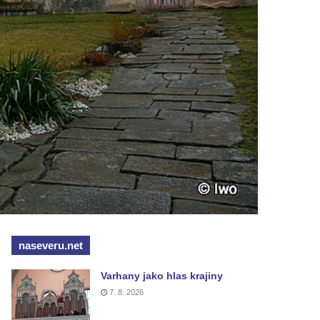
naseveru.net
Varhany jako hlas krajiny
7. 8. 2026