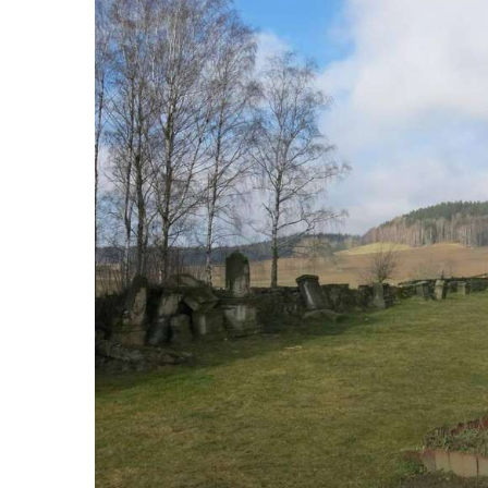
Kříž u brány na hřbitov ve Velešíně
Kříž na zahradě domu čp. 127 v Římově
Kříž u fary v Římově
Kříž u lípy Jana Gurreho v Římově
Boží muka u hřbitova v Římově
Centrální kříž hřbitova v Římově
Kříž na návsi v Dolním Třeboníně
Kříž poblíž domu čp. 169 v Plavu
Kříž na návsi v Plavu
Boží muka v Plavu
Kříž u Obrázku severovýchodně od
Práchně
Kříž na rozcestí u domu čp. 283 v Dolním
Podluží
Görnerův kříž u silnice č. 264 v Dolním