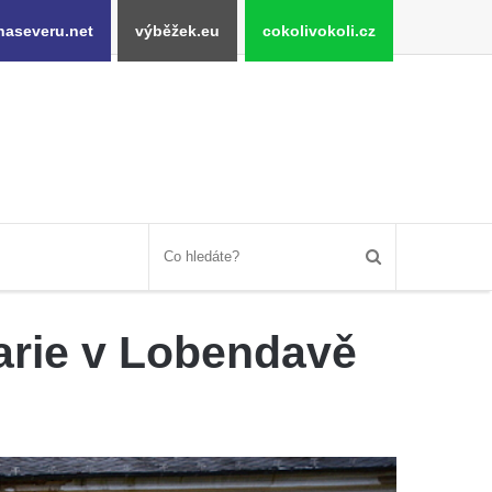
naseveru.net
výběžek.eu
cokolivokoli.cz
arie v Lobendavě