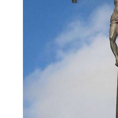
Boží muka na rozcestí východně od Chouče
Kříž na návsi v Lužici
Kříž na návsi v Dobrčicích
Kříž u domu čp. 3 v Chrámcích
Kříž u polní cesty severozápadně od Kozel
Údajný kříž na návsi v Kozlech
Centrální kříž hřbitova v Kozlech
Kříž východně od Oparna u cesty na Lovoš
Pamětní kříž na Lovoši
Kříž na rozcestí u domu čp. 49 ve Svojkově
Centrální kříž bývalého hřbitova v Horním
Chlumu
Kříž jižně od Prysku
Boží muka svatého Floriána v Mezné
Neugebauerův kříž východně od Sloupu v