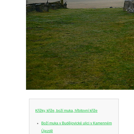
Křížky, kříže, boží muka, hřbitovní kříže
Boží muka v Budějovické ulici v Kamenném
Újezdě