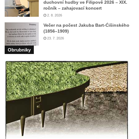
duchovní hudby ve Filipově 2026 – XIX.
Kříž u domu čp. 1016 v Mikulášovicích
ročník – zahajovací koncert
Herltův kříž u Mikova v Mikulášovicích
2. 8. 2026
Kříž u Borských u domu čp. 859 v
Večer na počest Jakuba Bart-Ćišinského
(1856–1909)
Mikulášovicích
23. 7. 2026
Kříž Ließnerových naproti Mikovu v
Obrubniky
Mikulášovicích
Kříž u Mikulášovického potoka poblíž
Mikovu v Mikulášovicích
Lissnerův kříž u domu čp. 39 v
Mikulášovicích
Hampelův kříž u bývalých kasáren v
Mikulášovicích
Marchnerův (Zelený) kříž naproti domu čp.
35 v Mikulášovicích
Schneiderův kříž před domem čp. 55 v
Mikulášovicích