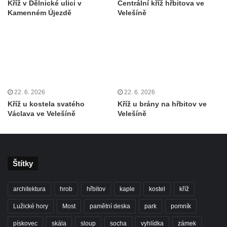
Kříž v Dělnické ulici v
Centrální kříž hřbitova ve
Centrální kříž bývalého hřbitova u kostela
Kamenném Újezdě
Velešíně
svatého Václava v Rychnově u Jablonce
nad Nisou
Misijní kříž na kostele svatého Václava v
Rychnově u Jablonce nad Nisou
Kříž u domu čp. 23 v Pulečném
22. 6. 2026
22. 6. 2026
Kříž u rozcestí u domu čp. 53 v Maršovicích
Kříž u kostela svatého
Kříž u brány na hřbitov ve
Centrální kříž hřbitova v Krásné u Pěnčína
Václava ve Velešíně
Velešíně
Boží muka v zámeckém parku Dolního
zámku v Teplicích nad Metují
Kříž na náměstí Aloise Jiráska v Teplicích
Štítky
nad Metují
Kříž před kostelem Panny Marie Pomocné v
architektura
hrob
hřbitov
kaple
kostel
kříž
Teplicích nad Metují
Lužické hory
Most
pamětní deska
park
pomník
Kříž na hřbitově v Teplicích nad Metují
pískovec
skála
sloup
socha
vyhlídka
zámek
Boží muka nad pramenem U svatého