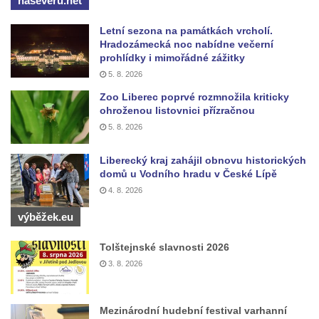
naseveru.net
Kříž na rozcestí u domu čp. 123 v
Letní sezona na památkách vrcholí.
Mikulášovicích
Hradozámecká noc nabídne večerní
prohlídky i mimořádné zážitky
Wäberův kříž v zahradě domu čp. 184 v
5. 8. 2026
Mikulášovicích
Zoo Liberec poprvé rozmnožila kriticky
Kříž na louce v horních Mikulášovicích
ohroženou listovnici přízračnou
Posteltův kříž naproti domu ev.č. 29 v
5. 8. 2026
Mikulášovicích
Liberecký kraj zahájil obnovu historických
Kříž Neubaukreuz u domu čp. 698 v
domů u Vodního hradu v České Lípě
Mikulášovicích
4. 8. 2026
Kříž manželů Endlerových u továrního
výběžek.eu
objektu v Mikulášovicích
Tolštejnské slavnosti 2026
Kříž u silnice východně od Mikulášovic
3. 8. 2026
Meyerův kříž východně od Mikulášovic
Kříž u rozcestí k větrnému mlýnu Světlík v
Horním Podluží
Mezinárodní hudební festival varhanní