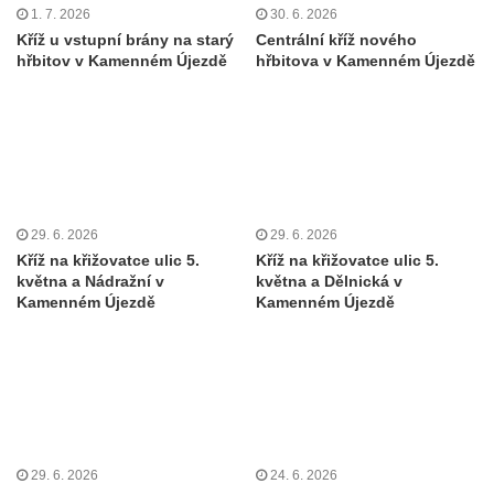
1. 7. 2026
30. 6. 2026
Kříž u koryta náhonu na Chřibské Kamenici
Kříž u vstupní brány na starý
Centrální kříž nového
hřbitov v Kamenném Újezdě
hřbitova v Kamenném Újezdě
Kříž na Strážném vrchu v Rumburku
Kříž poblíž Ovčího mostu u Tisové
Kříž u kaple svatých Cyrila a Metoděje v
Kunraticích u Šluknova
Kříž na zahradě u domu ev. č. 11 v
Kunraticích u Šluknova
29. 6. 2026
29. 6. 2026
Kříž naproti domu čp. 34 v Kunraticích u
Kříž na křižovatce ulic 5.
Kříž na křižovatce ulic 5.
května a Nádražní v
května a Dělnická v
Šluknova
Kamenném Újezdě
Kamenném Újezdě
Kříž u polní cesty mezi Šluknovem a
Knížecím
Školní kříž u polní cesty nad Lipovou ulicí v
Rychnově u Jablonce nad Nisou
Boží muka Anděl strážce v Kostelní ulici v
Rychnově u Jablonce nad Nisou
29. 6. 2026
24. 6. 2026