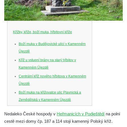
Křížky, kříže, boží muka, hřbitovní kříže
Boží muka v Budějovické ulici v Kamenném
Újezdě
Kříž u vstupní brány na starý hřbitov v
Kamenném Újezdě
Centrální kříž nového hřbitova v Kamenném
Újezdě
Boží muka na křižovatce ulic Plavnická a
Zemědělská v Kamenném Újezdě
Kříž na křižovatce ulic 5. května a Nádražní
Nedaleko České hospody v
Heřmanicích v Podještědí
na polní
v Kamenném Újezdě
cestě mezi domy čp. 187 a 114 stojí kamenný Polský kříž.
Kříž na křižovatce ulic 5. května a Dělnická