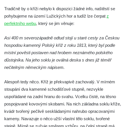
v Kamenném Újezdě
Tradičně by o kříži nebylo k dispozici žádné info, naštěstí se
Kříž v Dělnické ulici v Kamenném Újezdě
pohybujeme na území Lužických hor a tudíž lze čerpat
z
Boží muka na křižovatce ulic Latrán a K
perfektního webu
, který se jim věnuje:
Malší ve Velešíně
Asi 400 m severozápadně odtud stojí u staré cesty za Českou
Centrální kříž hřbitova ve Velešíně
hospodou kamenný Polský kříž z roku 1813, který byl podle
Kříž u kostela svatého Václava ve Velešíně
místní pověsti postaven nad hrobem neznámého polského
Kříž u brány na hřbitov ve Velešíně
důstojníka. Na jeho soklu je oválná deska s dnes již téměř
Kříž na zahradě domu čp. 127 v Římově
nečitelným německým nápisem.
Kříž u fary v Římově
Alespoň tedy něco. Kříž je překvapivě zachovalý. V mírném
Kříž u lípy Jana Gurreho v Římově
stoupání dva kamenné schodišťové stupně, nezvykle
Boží muka u hřbitova v Římově
uspořádané na zadní hranu do svahu. Vcelku čisté, na těsno
Centrální kříž hřbitova v Římově
pospojované kovovými skobami. Na nich základna soklu kříže,
Kříž na návsi v Dolním Třeboníně
kvádr tvořený pečlivě seskládanými nahrubo opracovanými
Kříž poblíž domu čp. 169 v Plavu
kameny. Navazuje o něco užší vlastní tělo soklu, tvořené
stejně. Mírně se zužuje směrem vzhůru, na čelní straně má
Kříž na návsi v Plavu