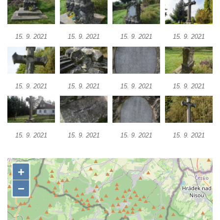
Kříž na rozcestí v Záluží
Kříž v ulici V Zátiší v Dobříni
Boží muka u domu čp. 392 na rohu ulic Na
15. 9. 2021
15. 9. 2021
15. 9. 2021
15. 9. 2021
Hradčanech a Palackého v Roudnici nad
Labem
Kříž v centru Liběšic
15. 9. 2021
15. 9. 2021
15. 9. 2021
15. 9. 2021
Kříž na návsi v Chouči
Boží muka na rozcestí východně od Chouče
Kříž na návsi v Lužici
Kříž na návsi v Dobrčicích
15. 9. 2021
15. 9. 2021
15. 9. 2021
15. 9. 2021
Kříž u domu čp. 3 v Chrámcích
Kříž u polní cesty severozápadně od Kozel
Údajný kříž na návsi v Kozlech
Centrální kříž hřbitova v Kozlech
Kříž východně od Oparna u cesty na Lovoš