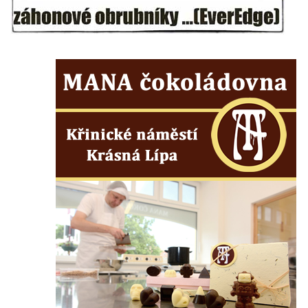
Kříž na Kostelní stezce v Mikulášovicích
Maazův kříž na Kostelní stezce v
Mikulášovicích
Boží muka na Kostelní stezce v
Mikulášovicích
Franzeho kříž u domu čp. 356 v
Mikulášovicích
Hammerberský kříž na křižovatce mezi
domy čp. 739 a 758 v Mikulášovicích
Kříž Johannese Herlta poblíž domu čp. 428
v Mikulášovicích
Drascheho kříž na zahradě domu čp. 915 v
Mikulášovicích
Hillův kříž u domu čp. 436 v Mikulášovicích
Hampelův kříž západně od dolního nádraží