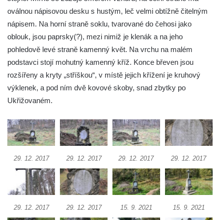
oválnou nápisovou desku s hustým, leč velmi obtížně čitelným
Boží muka v Plavu
nápisem. Na horní straně soklu, tvarované do čehosi jako
Kříž u Obrázku severovýchodně od
oblouk, jsou paprsky(?), mezi nimiž je klenák a na jeho
Práchně
pohledově levé straně kamenný květ. Na vrchu na malém
Kříž na rozcestí u domu čp. 283 v Dolním
podstavci stojí mohutný kamenný kříž. Konce břeven jsou
Podluží
rozšířeny a kryty „stříškou“, v místě jejich křížení je kruhový
Görnerův kříž u silnice č. 264 v Dolním
výklenek, a pod ním dvě kovové skoby, snad zbytky po
Podluží
Ukřižovaném.
Kříž u domu čp. 155 v Chřibské
Údajný kříž u domu čp. 283 ve Chřibské
Kříž jižně od Bukolu
29. 12. 2017
29. 12. 2017
29. 12. 2017
29. 12. 2017
Kříž na návsi v Bukolu
Centrální kříž hřbitova v Hrobčicích
Kříž u silnice z Chouče do Mirošovic
Centrální kříž hřbitova v Chouči
29. 12. 2017
29. 12. 2017
15. 9. 2021
15. 9. 2021