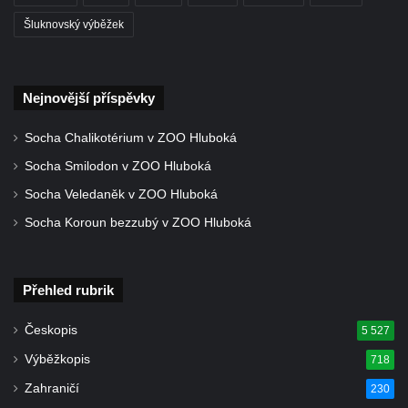
Antoníčka v Teplicích nad Metují
Šluknovský výběžek
Kříž u kostela Nanebevzetí Panny Marie v
Polici nad Metují
Nejnovější příspěvky
Pánův kříž v Broumovských stěnách
Machovský kříž v Broumovských stěnách
Socha Chalikotérium v ZOO Hluboká
Kříž u domu čp. 113 na Vlčí Hoře
Socha Smilodon v ZOO Hluboká
Kříž pod domem čp. 177 na Vlčí Hoře
Socha Veledaněk v ZOO Hluboká
Centrální kříž hřbitova Vlčí Hora
Socha Koroun bezzubý v ZOO Hluboká
Kříž u domu čp. 128 na Vlčí Hoře
Kříž u domu čp. 79 v ulici Salmovská ve
Přehled rubrik
Velkém Šenově
Kříž naproti domu čp. 23 v ulici Salmovská
Českopis
5 527
ve Velkém Šenově
Výběžkopis
718
Kříž u kostela svatého Jana Křtitele v
Zahraničí
230
Teplicích