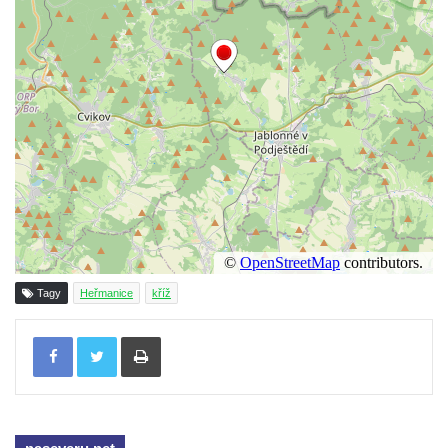
Pamětní kříž na Lovoši
Kříž na rozcestí u domu čp. 49 ve Svojkově
Centrální kříž bývalého hřbitova v Horním
Chlumu
Kříž jižně od Prysku
Boží muka svatého Floriána v Mezné
Neugebauerův kříž východně od Sloupu v
Čechách
Kříž u kostela Zvěstování Panny Marie v
Duchcově
Tagy
Heřmanice
kříž
Údajný kříž před kostelem svatých Petra a
Pavla v Jeníkově
Tisknout
Kříž na návsi v Jeníkově
Kříž na křižovatce v Teplické ulici v Lahošti
Kříž U Pěti lip na pastvině severovýchodně
od Mikulášovic