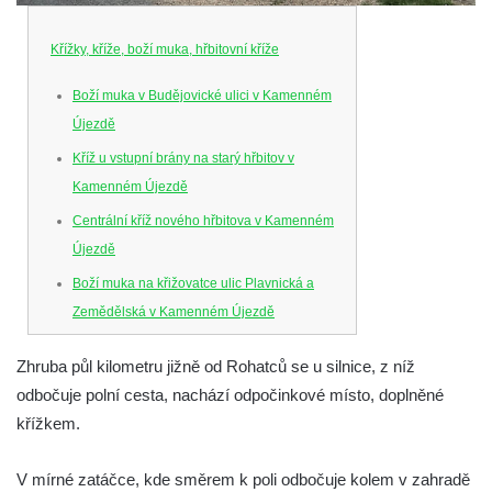
Křížky, kříže, boží muka, hřbitovní kříže
Boží muka v Budějovické ulici v Kamenném
Újezdě
Kříž u vstupní brány na starý hřbitov v
Kamenném Újezdě
Centrální kříž nového hřbitova v Kamenném
Újezdě
Boží muka na křižovatce ulic Plavnická a
Zemědělská v Kamenném Újezdě
Kříž na křižovatce ulic 5. května a Nádražní
Zhruba půl kilometru jižně od Rohatců se u silnice, z níž
v Kamenném Újezdě
odbočuje polní cesta, nachází odpočinkové místo, doplněné
Kříž na křižovatce ulic 5. května a Dělnická
křížkem.
v Kamenném Újezdě
Kříž v Dělnické ulici v Kamenném Újezdě
V mírné zatáčce, kde směrem k poli odbočuje kolem v zahradě