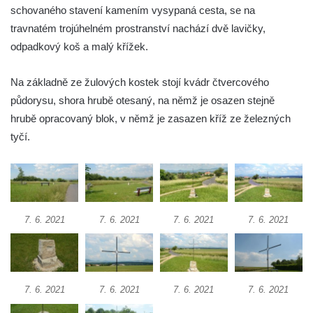
Boží muka na křižovatce ulic Latrán a K
schovaného stavení kamením vysypaná cesta, se na
Malší ve Velešíně
travnatém trojúhelném prostranství nachází dvě lavičky,
odpadkový koš a malý křížek.
Centrální kříž hřbitova ve Velešíně
Kříž u kostela svatého Václava ve Velešíně
Na základně ze žulových kostek stojí kvádr čtvercového
Kříž u brány na hřbitov ve Velešíně
půdorysu, shora hrubě otesaný, na němž je osazen stejně
Kříž na zahradě domu čp. 127 v Římově
hrubě opracovaný blok, v němž je zasazen kříž ze železných
Kříž u fary v Římově
tyčí.
Kříž u lípy Jana Gurreho v Římově
Boží muka u hřbitova v Římově
Centrální kříž hřbitova v Římově
7. 6. 2021
7. 6. 2021
7. 6. 2021
7. 6. 2021
Kříž na návsi v Dolním Třeboníně
Kříž poblíž domu čp. 169 v Plavu
Kříž na návsi v Plavu
Boží muka v Plavu
7. 6. 2021
7. 6. 2021
7. 6. 2021
7. 6. 2021
Kříž u Obrázku severovýchodně od