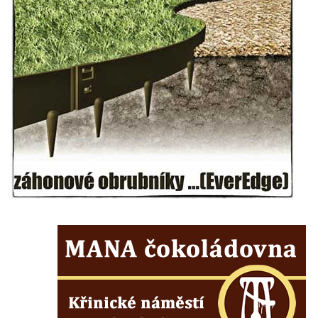
Wäberův kříž v zahradě domu čp. 184 v
Mikulášovicích
Kříž na louce v horních Mikulášovicích
Posteltův kříž naproti domu ev.č. 29 v
Mikulášovicích
Kříž Neubaukreuz u domu čp. 698 v
Mikulášovicích
Kříž manželů Endlerových u továrního
objektu v Mikulášovicích
Kříž u silnice východně od Mikulášovic
Meyerův kříž východně od Mikulášovic
Kříž u rozcestí k větrnému mlýnu Světlík v
Horním Podluží
Kříž u domu čp. 1016 v Mikulášovicích
Herltův kříž u Mikova v Mikulášovicích