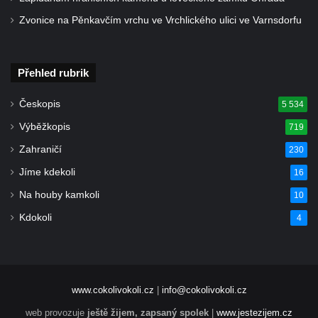
Zvonice na Pěnkavčím vrchu ve Vrchlického ulici ve Varnsdorfu
Misijní kříž na kostele svatého Václava v
Rychnově u Jablonce nad Nisou
Kříž u domu čp. 23 v Pulečném
Přehled rubrik
Kříž u rozcestí u domu čp. 53 v Maršovicích
Českopis
5 534
Centrální kříž hřbitova v Krásné u Pěnčína
Výběžkopis
Boží muka v zámeckém parku Dolního
719
zámku v Teplicích nad Metují
Zahraničí
230
Kříž na náměstí Aloise Jiráska v Teplicích
Jíme kdekoli
16
nad Metují
Na houby kamkoli
10
Kříž před kostelem Panny Marie Pomocné v
Kdokoli
4
Teplicích nad Metují
Kříž na hřbitově v Teplicích nad Metují
Boží muka nad pramenem U svatého
Antoníčka v Teplicích nad Metují
www.cokolivokoli.cz
|
info@cokolivokoli.cz
Kříž u kostela Nanebevzetí Panny Marie v
web provozuje
ještě žijem, zapsaný spolek
|
www.jestezijem.cz