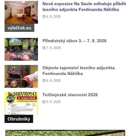
Centrální kříž bývalého hřbitova v Horním
Nová expozice Na Saule odhaluje příběh
Chlumu
lesního adjunkta Ferdinanda Náhlíka
6. 8. 2026
Kříž jižně od Prysku
výběžek.eu
Boží muka svatého Floriána v Mezné
Neugebauerův kříž východně od Sloupu v
Příměstský tábor 3. – 7. 8. 2026
Čechách
7. 8. 2026
Kříž u kostela Zvěstování Panny Marie v
Duchcově
Objevte tajemství lesního adjunkta
Údajný kříž před kostelem svatých Petra a
Ferdinanda Náhlíka
Pavla v Jeníkově
6. 8. 2026
Kříž na návsi v Jeníkově
Tolštejnské slavnosti 2026
Kříž na křižovatce v Teplické ulici v Lahošti
3. 8. 2026
Kříž U Pěti lip na pastvině severovýchodně
od Mikulášovic
Obrubniky
Kříž na rozcestí u domu čp. 123 v
Mikulášovicích