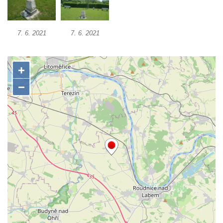
Práchně
Kříž na rozcestí u domu čp. 283 v Dolním
7. 6. 2021
7. 6. 2021
Podluží
Görnerův kříž u silnice č. 264 v Dolním
Podluží
Kříž u domu čp. 155 v Chřibské
Údajný kříž u domu čp. 283 ve Chřibské
Kříž jižně od Bukolu
Kříž na návsi v Bukolu
Centrální kříž hřbitova v Hrobčicích
Kříž u silnice z Chouče do Mirošovic
Centrální kříž hřbitova v Chouči
Kříž na rozcestí v Záluží
Kříž v ulici V Zátiší v Dobříni
Boží muka u domu čp. 392 na rohu ulic Na