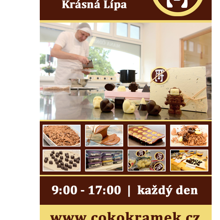
Kříž u Borských u domu čp. 859 v
Mikulášovicích
Kříž Ließnerových naproti Mikovu v
Mikulášovicích
Kříž u Mikulášovického potoka poblíž
Mikovu v Mikulášovicích
Lissnerův kříž u domu čp. 39 v
Mikulášovicích
Hampelův kříž u bývalých kasáren v
Mikulášovicích
Marchnerův (Zelený) kříž naproti domu čp.
35 v Mikulášovicích
Schneiderův kříž před domem čp. 55 v
Mikulášovicích
Kříž na Kostelní stezce v Mikulášovicích
Maazův kříž na Kostelní stezce v