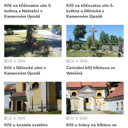
Růžové
Kříž na křižovatce ulic 5.
Kříž na křižovatce ulic 5.
Centrální kříž na starém hřbitově ve
května a Nádražní v
května a Dělnická v
Kamenném Újezdě
Kamenném Újezdě
Vilémově
Centrální kříž na novém hřbitově ve
Vilémově
Kříž u kostela Nanebevzetí Panny Marie na
křížové cestě ve Vilémově
Kříž u cesty mezi Růžovou a Kamenickou
29. 6. 2026
24. 6. 2026
Strání
Kříž v Dělnické ulici v
Centrální kříž hřbitova ve
Kamenném Újezdě
Velešíně
Kříž u severní zdi kostela Nalezení svatého
Kříže ve Frýdlantu
Kříž na Křížové cestě na Křížovém vrchu ve
Frýdlantu
Centrální kříž hřbitova ve Sloupu v Čechách
Kříž u koryta náhonu na Chřibské Kamenici
22. 6. 2026
22. 6. 2026
Kříž u kostela svatého
Kříž u brány na hřbitov ve
Kříž na Strážném vrchu v Rumburku