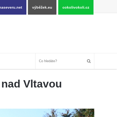
naseveru.net
výběžek.eu
cokolivokoli.cz
h nad Vltavou