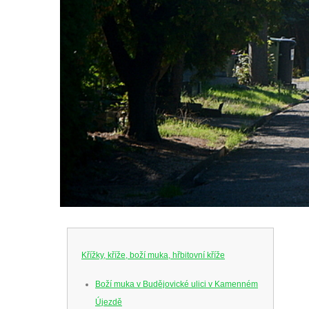
Křížky, kříže, boží muka, hřbitovní kříže
Boží muka v Budějovické ulici v Kamenném
Újezdě