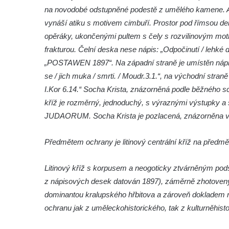
Kříž u brány na hřbitov ve Velešíně
na novodobé odstupněné podestě z umělého kamene. Arch
Kříž na zahradě domu čp. 127 v Římově
vynáší atiku s motivem cimbuří. Prostor pod římsou de
opěráky, ukončenými pultem s čely s rozvilinovým moti
Kříž u fary v Římově
frakturou. Čelní deska nese nápis: „Odpočinutí / lehké d
Kříž u lípy Jana Gurreho v Římově
„POSTAWEN 1897“. Na západní straně je umístěn nápis:
Boží muka u hřbitova v Římově
se / jich muka / smrti. / Moudr.3.1.“, na východní straně
Centrální kříž hřbitova v Římově
I.Kor 6.14.“ Socha Krista, znázorněná podle běžného 
Kříž na návsi v Dolním Třeboníně
kříž je rozměrný, jednoduchý, s výraznými výstupky
JUDAORUM. Socha Krista je pozlacená, znázorněna v t
Kříž poblíž domu čp. 169 v Plavu
Kříž na návsi v Plavu
Předmětem ochrany je litinový centrální kříž na před
Boží muka v Plavu
Kříž u Obrázku severovýchodně od
Litinový kříž s korpusem a neogoticky ztvárněným podst
Práchně
z nápisových desek datován 1897), záměrně zhotovený po
Kříž na rozcestí u domu čp. 283 v Dolním
dominantou kralupského hřbitova a zároveň dokladem r
Podluží
ochranu jak z uměleckohistorického, tak z kulturněhisto
Görnerův kříž u silnice č. 264 v Dolním