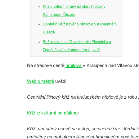
Kříž u vstupní brány na starý hřbitov v
Kamenném Újezdě
Centrální kříž nového hřbitova v Kamenném
Újezdě
Boží muka na křižovatce ulic Plavnická a
Zemědělská v Kamenném Újezdě
Kříž na křižovatce ulic 5. května a Nádražní
Na středové cestě
hřbitova
v Kralupech nad Vltavou sto
v Kamenném Újezdě
Kříž na křižovatce ulic 5. května a Dělnická
Web o městě
uvádí:
v Kamenném Újezdě
Kříž v Dělnické ulici v Kamenném Újezdě
Centrální litinový kříž na kralupském hřbitově je z roku
Boží muka na křižovatce ulic Latrán a K
Kříž je kulturní památkou
:
Malší ve Velešíně
Centrální kříž hřbitova ve Velešíně
Kříž, umístěný osově na vstup, se nachází ve střední čá
Kříž u kostela svatého Václava ve Velešíně
umístěný na mohutném litinovém hranolovém podstavci,