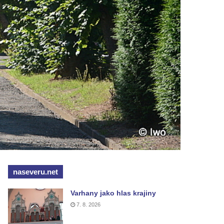
naseveru.net
Varhany jako hlas krajiny
7. 8. 2026