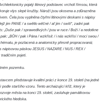
itektonicky pojatý litinový podstavec vrcholí římsou, která
koruje vlys slepé kružby. Nároží jsou okosena a zdůrazněna
vem. Čela jsou vyplněna čtyřmi litinovými deskami s nápisy
ejž jim PANE / a swětlo wěčné / ať jim / swítí“, zadní pak
 „Duše pak / sprawedlivých / jsou w ruce / Boží / a nedotkne
 pak: „BŮH / pak i Pána / wzkřísil: / i nás wzkřísí / mocí swou /
schématu, je pozlacená a anatomicky přesně propracovaná;
 a s nápisovou páskou JESUS / NAZARE / NUS / REX /
radičním pojetí.
mětném pozemku.
avcem představuje kvalitní práci z konce 19. století (na jedné
dle staršího vzoru. Tento archaizující kříž, který je
ozvoje města na konci 19. století, zasluhuje památkovou
rického hlediska.