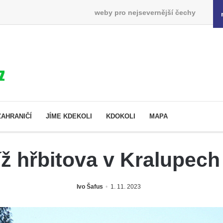
weby pro nejsevernější čechy
ZAHRANIČÍ
JÍME KDEKOLI
KDOKOLI
MAPA
íž hřbitova v Kralupec
Ivo Šafus
1. 11. 2023