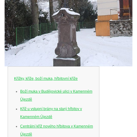
Křížky, kříže, boží muka, hřbitovní kříže
Boží muka v Budějovické ulici v Kamenném
Újezdě
Kříž u vstupní brány na starý hřbitov v
Kamenném Újezdě
Centrální kříž nového hřbitova v Kamenném
Újezdě