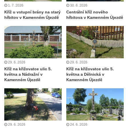
v Mikulášovicích
1. 7. 2026
30. 6. 2026
Kříž u vstupní brány na starý
Centrální kříž nového
Drascheho kříž na zahradě domu čp. 915 v
hřbitov v Kamenném Újezdě
hřbitova v Kamenném Újezdě
Mikulášovicích
Hillův kříž u domu čp. 436 v Mikulášovicích
Hampelův kříž západně od dolního nádraží
v Mikulášovicích
Kříž před kostelem svatých Petra a Pavla v
Růžové
29. 6. 2026
29. 6. 2026
Kříž na křižovatce ulic 5.
Kříž na křižovatce ulic 5.
Centrální kříž na starém hřbitově ve
května a Nádražní v
května a Dělnická v
Vilémově
Kamenném Újezdě
Kamenném Újezdě
Centrální kříž na novém hřbitově ve
Vilémově
Kříž u kostela Nanebevzetí Panny Marie na
křížové cestě ve Vilémově
Kříž u cesty mezi Růžovou a Kamenickou
29. 6. 2026
24. 6. 2026
Strání