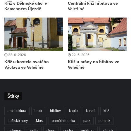
Kříž v Dělnické ulici v
Centrální kříž hřbitova ve
Kříž u severní zdi kostela Nalezení svatého
Kamenném Újezdě
Velešíně
Kříže ve Frýdlantu
Kříž na Křížové cestě na Křížovém vrchu ve
Frýdlantu
Centrální kříž hřbitova ve Sloupu v Čechách
Kříž u koryta náhonu na Chřibské Kamenici
22. 6. 2026
22. 6. 2026
Kříž na Strážném vrchu v Rumburku
Kříž u kostela svatého
Kříž u brány na hřbitov ve
Václava ve Velešíně
Velešíně
Kříž poblíž Ovčího mostu u Tisové
Kříž u kaple svatých Cyrila a Metoděje v
Kunraticích u Šluknova
Kříž na zahradě u domu ev. č. 11 v
Štítky
Kunraticích u Šluknova
Kříž naproti domu čp. 34 v Kunraticích u
architektura
hrob
hřbitov
kaple
kostel
kříž
Šluknova
Lužické hory
Most
pamětní deska
park
pomník
Kříž u polní cesty mezi Šluknovem a
pískovec
skála
sloup
socha
vyhlídka
zámek