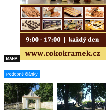
Hampelův kříž u bývalých kasáren v
Mikulášovicích
Marchnerův (Zelený) kříž naproti domu čp.
35 v Mikulášovicích
Schneiderův kříž před domem čp. 55 v
Mikulášovicích
Kříž na Kostelní stezce v Mikulášovicích
Maazův kříž na Kostelní stezce v
Mikulášovicích
MANA
Boží muka na Kostelní stezce v
Mikulášovicích
Podobné články
Franzeho kříž u domu čp. 356 v
Mikulášovicích
Hammerberský kříž na křižovatce mezi
domy čp. 739 a 758 v Mikulášovicích
Kříž Johannese Herlta poblíž domu čp. 428