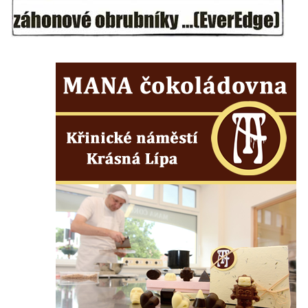
objektu v Mikulášovicích
Kříž u silnice východně od Mikulášovic
Meyerův kříž východně od Mikulášovic
Kříž u rozcestí k větrnému mlýnu Světlík v
Horním Podluží
Kříž u domu čp. 1016 v Mikulášovicích
Herltův kříž u Mikova v Mikulášovicích
Kříž u Borských u domu čp. 859 v
Mikulášovicích
Kříž Ließnerových naproti Mikovu v
Mikulášovicích
Kříž u Mikulášovického potoka poblíž
Mikovu v Mikulášovicích
Lissnerův kříž u domu čp. 39 v
Mikulášovicích