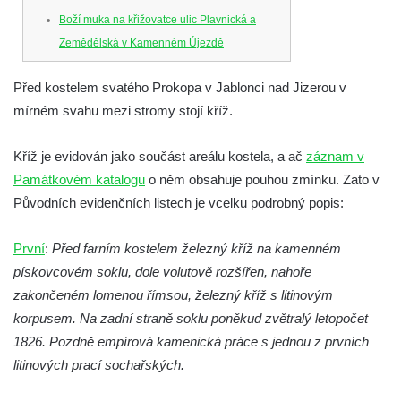
Boží muka na křižovatce ulic Plavnická a
Zemědělská v Kamenném Újezdě
Kříž na křižovatce ulic 5. května a Nádražní
Před kostelem svatého Prokopa v Jablonci nad Jizerou v
v Kamenném Újezdě
mírném svahu mezi stromy stojí kříž.
Kříž na křižovatce ulic 5. května a Dělnická
v Kamenném Újezdě
Kříž je evidován jako součást areálu kostela, a ač
záznam v
Kříž v Dělnické ulici v Kamenném Újezdě
Památkovém katalogu
o něm obsahuje pouhou zmínku. Zato v
Boží muka na křižovatce ulic Latrán a K
Původních evidenčních listech je vcelku podrobný popis:
Malší ve Velešíně
První
:
Před farním kostelem železný kříž na kamenném
Centrální kříž hřbitova ve Velešíně
pískovcovém soklu, dole volutově rozšířen, nahoře
Kříž u kostela svatého Václava ve Velešíně
zakončeném lomenou římsou, železný kříž s litinovým
Kříž u brány na hřbitov ve Velešíně
korpusem. Na zadní straně soklu poněkud zvětralý letopočet
Kříž na zahradě domu čp. 127 v Římově
1826. Pozdně empírová kamenická práce s jednou z prvních
Kříž u fary v Římově
litinových prací sochařských.
Kříž u lípy Jana Gurreho v Římově