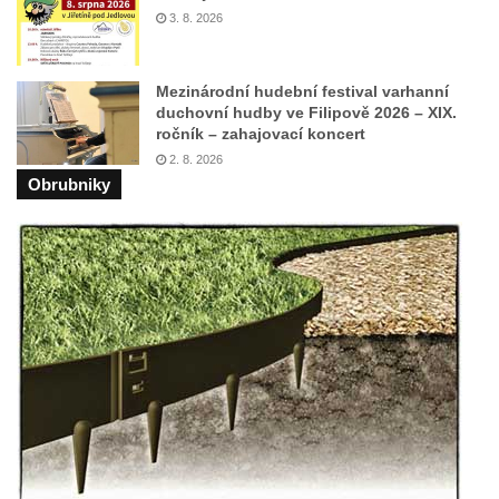
3. 8. 2026
Pavla v Jeníkově
Kříž na návsi v Jeníkově
Mezinárodní hudební festival varhanní
Kříž na křižovatce v Teplické ulici v Lahošti
duchovní hudby ve Filipově 2026 – XIX.
Kříž U Pěti lip na pastvině severovýchodně
ročník – zahajovací koncert
od Mikulášovic
2. 8. 2026
Obrubniky
Kříž na rozcestí u domu čp. 123 v
Mikulášovicích
Wäberův kříž v zahradě domu čp. 184 v
Mikulášovicích
Kříž na louce v horních Mikulášovicích
Posteltův kříž naproti domu ev.č. 29 v
Mikulášovicích
Kříž Neubaukreuz u domu čp. 698 v
Mikulášovicích
Kříž manželů Endlerových u továrního