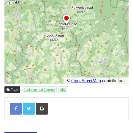
Kříž na návsi v Bukolu
Centrální kříž hřbitova v Hrobčicích
Kříž u silnice z Chouče do Mirošovic
Centrální kříž hřbitova v Chouči
Kříž na rozcestí v Záluží
Kříž v ulici V Zátiší v Dobříni
Boží muka u domu čp. 392 na rohu ulic Na
Hradčanech a Palackého v Roudnici nad
Labem
Kříž v centru Liběšic
Tagy
Jablonec nad Jizerou
kříž
Kříž na návsi v Chouči
Tisknout
Boží muka na rozcestí východně od Chouče
Kříž na návsi v Lužici
Kříž na návsi v Dobrčicích
Kříž u domu čp. 3 v Chrámcích