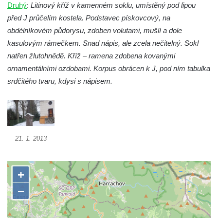
Druhý
:
Litinový kříž v kamenném soklu, umístěný pod lipou
Boží muka u hřbitova v Římově
před J průčelím kostela. Podstavec pískovcový, na
Centrální kříž hřbitova v Římově
obdélníkovém půdorysu, zdoben volutami, mušlí a dole
Kříž na návsi v Dolním Třeboníně
kasulovým rámečkem. Snad nápis, ale zcela nečitelný. Sokl
Kříž poblíž domu čp. 169 v Plavu
natřen žlutohnědě. Kříž – ramena zdobena kovanými
ornamentálními ozdobami. Korpus obrácen k J, pod ním tabulka
Kříž na návsi v Plavu
srdčitého tvaru, kdysi s nápisem.
Boží muka v Plavu
Kříž u Obrázku severovýchodně od
Práchně
Kříž na rozcestí u domu čp. 283 v Dolním
21. 1. 2013
Podluží
Görnerův kříž u silnice č. 264 v Dolním
Podluží
Kříž u domu čp. 155 v Chřibské
Údajný kříž u domu čp. 283 ve Chřibské
Kříž jižně od Bukolu