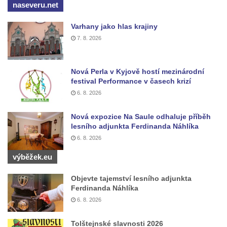
naseveru.net
Kříž u polní cesty severozápadně od Kozel
Varhany jako hlas krajiny
Údajný kříž na návsi v Kozlech
7. 8. 2026
Centrální kříž hřbitova v Kozlech
Kříž východně od Oparna u cesty na Lovoš
Nová Perla v Kyjově hostí mezinárodní
Pamětní kříž na Lovoši
festival Performance v časech krizí
Kříž na rozcestí u domu čp. 49 ve Svojkově
6. 8. 2026
Centrální kříž bývalého hřbitova v Horním
Nová expozice Na Saule odhaluje příběh
Chlumu
lesního adjunkta Ferdinanda Náhlíka
Kříž jižně od Prysku
6. 8. 2026
Boží muka svatého Floriána v Mezné
výběžek.eu
Neugebauerův kříž východně od Sloupu v
Objevte tajemství lesního adjunkta
Čechách
Ferdinanda Náhlíka
Kříž u kostela Zvěstování Panny Marie v
6. 8. 2026
Duchcově
Tolštejnské slavnosti 2026
Údajný kříž před kostelem svatých Petra a