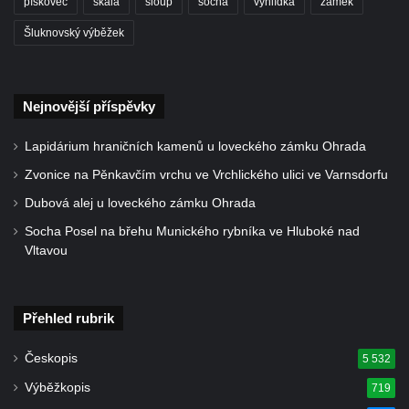
pískovec
skála
sloup
socha
vyhlídka
zámek
Kříž u železniční zastávky Opočno u Loun
Šluknovský výběžek
Kříž u křižovatky ulic Chomutovská,
Jirkovská, Stará a Obecní v Otvicích
Centrální kříž hřbitova v Otvicích
Nejnovější příspěvky
Boží muka u domu čp. 70 v Pesvicích
Lapidárium hraničních kamenů u loveckého zámku Ohrada
Centrální kříž hřbitova ve Všestudech
Zvonice na Pěnkavčím vrchu ve Vrchlického ulici ve Varnsdorfu
Kříž u kostela svatého archanděla Michaela
Dubová alej u loveckého zámku Ohrada
ve Všestudech
Socha Posel na břehu Munického rybníka ve Hluboké nad
Kříž v Pürknerově parčíku u silnice západně
Vltavou
od Hošnic
Kříž na kostele svatého Václava ve
Strupčicích
Přehled rubrik
Boží muka v Kostelní ulici ve Strupčicích
Českopis
5 532
Kříž v Michalovicích
Výběžkopis
719
Kříž na kostele svatého Mikuláše ve