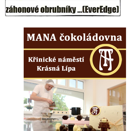
Polici nad Metují
Pánův kříž v Broumovských stěnách
Machovský kříž v Broumovských stěnách
Kříž u domu čp. 113 na Vlčí Hoře
Kříž pod domem čp. 177 na Vlčí Hoře
Centrální kříž hřbitova Vlčí Hora
Kříž u domu čp. 128 na Vlčí Hoře
Kříž u domu čp. 79 v ulici Salmovská ve
Velkém Šenově
Kříž naproti domu čp. 23 v ulici Salmovská
ve Velkém Šenově
Kříž u kostela svatého Jana Křtitele v
Teplicích
Údajný kříž u silnice č. 15 západně od
Želkovic pod horou Libeš