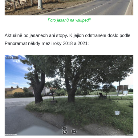
Práchně
Kříž na rozcestí u domu čp. 283 v Dolním
Foto jasanů na wikipedii
Podluží
Görnerův kříž u silnice č. 264 v Dolním
Aktuálně po jasanech ani stopy. K jejich odstranění došlo podle
Podluží
Panoramat někdy mezi roky 2018 a 2021:
Kříž u domu čp. 155 v Chřibské
Údajný kříž u domu čp. 283 ve Chřibské
Kříž jižně od Bukolu
Kříž na návsi v Bukolu
Centrální kříž hřbitova v Hrobčicích
Kříž u silnice z Chouče do Mirošovic
Centrální kříž hřbitova v Chouči
Kříž na rozcestí v Záluží
Kříž v ulici V Zátiší v Dobříni
Boží muka u domu čp. 392 na rohu ulic Na