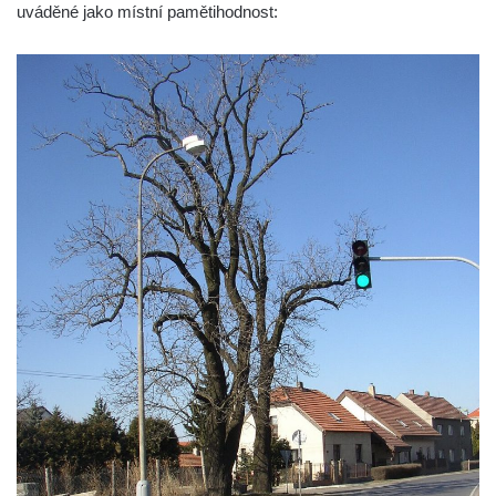
Boží muka na křižovatce ulic Latrán a K
uváděné jako místní pamětihodnost:
Malší ve Velešíně
Centrální kříž hřbitova ve Velešíně
Kříž u kostela svatého Václava ve Velešíně
Kříž u brány na hřbitov ve Velešíně
Kříž na zahradě domu čp. 127 v Římově
Kříž u fary v Římově
Kříž u lípy Jana Gurreho v Římově
Boží muka u hřbitova v Římově
Centrální kříž hřbitova v Římově
Kříž na návsi v Dolním Třeboníně
Kříž poblíž domu čp. 169 v Plavu
Kříž na návsi v Plavu
Boží muka v Plavu
Kříž u Obrázku severovýchodně od