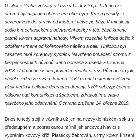
U silnice Praha-Velvary u kříže v blízkosti čp. 4. Jeden ze
Wäberův kříž v zahradě domu čp. 184 v
stromů byl napaden ohňovcem obecným. Kmen prasklý ze
Mikulášovicích
severovýchodní strany od kosterní větve po bázi. V minulosti
Kříž na louce v horních Mikulášovicích
došlo k mechanickému odstranění borky v této části kmene
Posteltův kříž naproti domu ev.č. 29 v
patrně vlivem dopravní nehody. Vlivem rozsáhlé hniloba došlo k
Mikulášovicích
oddělení kmene od kořenového náběhu a balu. Hnilobou byl
Kříž Neubaukreuz u domu čp. 698 v
zasažen také kořenový systém. Navrženo pokácení stromu z
Mikulášovicích
bezpečnostních důvodů. Jeho ochrana zrušena 20. června
Kříž manželů Endlerových u továrního
2018. U druhého jasanu proveden redukční řez. Původně troják,
objektu v Mikulášovicích
přišel o jeden ze svých kmenů. Poškození kosterního větvení
Kříž u silnice východně od Mikulášovic
však vedlo k celkové degradaci dřeviny. Kvůli nebezpečnému
náklonu nad komunikaci a špatnému zdravotnímu stavu
Meyerův kříž východně od Mikulášovic
navrženo jeho odstranění. Ochrana zrušena 14. března 2019.
Kříž u rozcestí k větrnému mlýnu Světlík v
Horním Podluží
Dnes tu tedy stojí v trávníku už jen na nezvykle nízkém soklu s
Kříž u domu čp. 1016 v Mikulášovicích
předstupněm a popraskanou mírně jehlancovou hlavicí s
Herltův kříž u Mikova v Mikulášovicích
vybráním kovový kříž. Plasticky žebrován, s trny kolem křížení