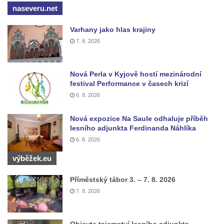
naseveru.net
Kříž poblíž Ovčího mostu u Tisové
Kříž u kaple svatých Cyrila a Metoděje v
Varhany jako hlas krajiny
Kunraticích u Šluknova
7. 8. 2026
Kříž na zahradě u domu ev. č. 11 v
Kunraticích u Šluknova
Nová Perla v Kyjově hostí mezinárodní
Kříž naproti domu čp. 34 v Kunraticích u
festival Performance v časech krizí
Šluknova
6. 8. 2026
Kříž u polní cesty mezi Šluknovem a
Nová expozice Na Saule odhaluje příběh
Knížecím
lesního adjunkta Ferdinanda Náhlíka
Školní kříž u polní cesty nad Lipovou ulicí v
6. 8. 2026
Rychnově u Jablonce nad Nisou
výběžek.eu
Boží muka Anděl strážce v Kostelní ulici v
Rychnově u Jablonce nad Nisou
Příměstský tábor 3. – 7. 8. 2026
7. 8. 2026
Centrální kříž bývalého hřbitova u kostela
svatého Václava v Rychnově u Jablonce
nad Nisou