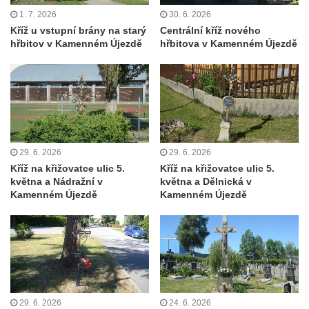
1. 7. 2026
30. 6. 2026
Kříž před hřbitovem v Českolipské ulice v
Kříž u vstupní brány na starý
Centrální kříž nového
Dubé
hřbitov v Kamenném Újezdě
hřbitova v Kamenném Újezdě
Centrální kříž hřbitova v Dubé
Kříž v Zahradní ulici v Dubé
Kříž v Dlouhé ulici v Dubé
Kříž u kostela Nalezení svatého kříže v
Dubé
29. 6. 2026
29. 6. 2026
Kříž na hřbitově ve Velkém Šenově
Kříž na křižovatce ulic 5.
Kříž na křižovatce ulic 5.
května a Nádražní v
května a Dělnická v
Steinův kříž u hřbitova ve Velkém Šenově
Kamenném Újezdě
Kamenném Újezdě
Menzelův kříž u schodiště do kostele
svatého Bartoloměje ve Velkém Šenově
Kříž na kostele svatého Bartoloměje ve
Velkém Šenově
Künzlův kříž v předhradí hradu Seeberg
29. 6. 2026
24. 6. 2026
Centrální kříž hřbitova v Cítolibech