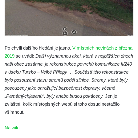
Chlumu
Kříž jižně od Prysku
Boží muka svatého Floriána v Mezné
Neugebauerův kříž východně od Sloupu v
Čechách
Po chvíli dalšího hledání je jasno.
V místních novinách z března
Kříž u kostela Zvěstování Panny Marie v
2019
se uvádí:
Další významnou akcí, která v nejbližších dnech
Duchcově
naši obec zasáhne, je rekonstrukce povrchů komunikace II/240
Údajný kříž před kostelem svatých Petra a
v úseku Tursko – Velké Přílepy … Součástí této rekonstrukce
Pavla v Jeníkově
bylo posouzení stavu stromů podél silnice. Stromy, které byly
posouzeny jako ohrožující bezpečnost dopravy, včetně
Kříž na návsi v Jeníkově
„Památných
jasanů“, byly anebo budou pokáceny.
Jen je
Kříž na křižovatce v Teplické ulici v Lahošti
zvláštní, kolik místopisných webů si toho dosud nestačilo
Kříž U Pěti lip na pastvině severovýchodně
všimnout.
od Mikulášovic
Kříž na rozcestí u domu čp. 123 v
Na wiki
:
Mikulášovicích