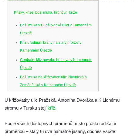
Křížky, kříže, boží muka, hřbitovní kříže
Boží muka v Budějovické ulici v Kamenném
Újezdě
Kříž u vstupní brány na starý hřbitov v
Kamenném Újezdě
Centrální kříž nového hřbitova v Kamenném
Újezdě
Boží muka na křižovatce ulic Plavnická a
Zemědělská v Kamenném Újezdě
Kříž na křižovatce ulic 5. května a Nádražní
U křižovatky ulic Pražská, Antonína Dvořáka a K Lichému
v Kamenném Újezdě
stromu v Tursku stojí
kříž
.
Kříž na křižovatce ulic 5. května a Dělnická
v Kamenném Újezdě
Podle všech dostupných pramenů místo prošlo radikální
Kříž v Dělnické ulici v Kamenném Újezdě
proměnou – stály tu dva památné jasany, dodnes všude