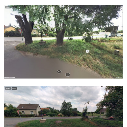
Hradčanech a Palackého v Roudnici nad
Labem
Kříž v centru Liběšic
Kříž na návsi v Chouči
Boží muka na rozcestí východně od Chouče
Kříž na návsi v Lužici
Kříž na návsi v Dobrčicích
Kříž u domu čp. 3 v Chrámcích
Kříž u polní cesty severozápadně od Kozel
Údajný kříž na návsi v Kozlech
Centrální kříž hřbitova v Kozlech
Kříž východně od Oparna u cesty na Lovoš
Pamětní kříž na Lovoši
Kříž na rozcestí u domu čp. 49 ve Svojkově
Centrální kříž bývalého hřbitova v Horním