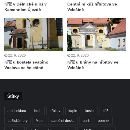
Kříž v Dělnické ulici v
Centrální kříž hřbitova ve
Rotující kříž před farou v Cítolibech
Kamenném Újezdě
Velešíně
Boží muka Na Spravedlnosti na jižním
okraji Loun
Centrální kříž hřbitova v Chlumčanech
Kříž u Kleinova statku v Konětopech
Centrální kříž bývalého hřbitova u kostela
22. 6. 2026
22. 6. 2026
svatého Jakuba ve Hřivicích
Kříž u kostela svatého
Kříž u brány na hřbitov ve
Václava ve Velešíně
Velešíně
Kříž na rozcestí v severní části Touchovic
Kříž u kaple svatého Josefa v Jimlíně
Centrální kříž hřbitova v Opočně u Loun
Kříž na vstupní bráně na hřbitov v Opočně u
Štítky
Loun
architektura
hrob
hřbitov
kaple
kostel
kříž
Kříž na ohradní zdi fary čp. 1 v Opočně
Lužické hory
Most
pamětní deska
park
pomník
Kříž u kostela Nanebevzetí Panny Marie v
Opočně