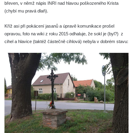
Kříž u Borských u domu čp. 859 v
břeven, v němž nápis INRI nad hlavou poškozeného Krista
Mikulášovicích
(chybí mu pravá dlaň).
Kříž Ließnerových naproti Mikovu v
Kříž asi při pokácení jasanů a úpravě komunikace prošel
Mikulášovicích
opravou, foto na wiki z roku 2015 odhaluje, že sokl je (byl?) z
Kříž u Mikulášovického potoka poblíž
cihel a hlavice (taktéž částečně cihlová) nebyla v dobrém stavu:
Mikovu v Mikulášovicích
Lissnerův kříž u domu čp. 39 v
Mikulášovicích
Hampelův kříž u bývalých kasáren v
Mikulášovicích
Marchnerův (Zelený) kříž naproti domu čp.
35 v Mikulášovicích
Schneiderův kříž před domem čp. 55 v
Mikulášovicích
Kříž na Kostelní stezce v Mikulášovicích
Maazův kříž na Kostelní stezce v