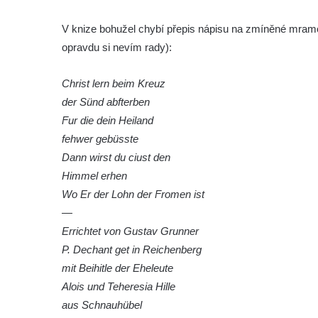
Podluží
V knize bohužel chybí přepis nápisu na zmíněné mramo
Kříž u domu čp. 155 v Chřibské
opravdu si nevím rady):
Údajný kříž u domu čp. 283 ve Chřibské
Kříž jižně od Bukolu
Christ lern beim Kreuz
Kříž na návsi v Bukolu
der Sünd abfterben
Fur die dein Heiland
Centrální kříž hřbitova v Hrobčicích
fehwer gebüsste
Kříž u silnice z Chouče do Mirošovic
Dann wirst du ciust den
Centrální kříž hřbitova v Chouči
Himmel erhen
Kříž na rozcestí v Záluží
Wo Er der Lohn der Fromen ist
Kříž v ulici V Zátiší v Dobříni
—
Errichtet von Gustav Grunner
Boží muka u domu čp. 392 na rohu ulic Na
P. Dechant get in Reichenberg
Hradčanech a Palackého v Roudnici nad
mit Beihitle der Eheleute
Labem
Alois und Teheresia Hille
Kříž v centru Liběšic
aus Schnauhübel
Kříž na návsi v Chouči