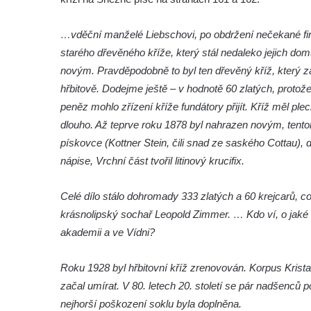
Kříž u brány na hřbitov ve Velešíně
Kříž na zahradě domu čp. 127 v Římově
…vděční manželé Liebschovi, po obdržení nečekané fi
starého dřevěného kříže, který stál nedaleko jejich domu
Kříž u fary v Římově
novým. Pravděpodobně to byl ten dřevěný kříž, který zac
Kříž u lípy Jana Gurreho v Římově
hřbitově. Dodejme ještě – v hodnotě 60 zlatých, proto
Boží muka u hřbitova v Římově
peněz mohlo zřízení kříže fundátory přijít. Kříž měl pl
Centrální kříž hřbitova v Římově
dlouho. Až teprve roku 1878 byl nahrazen novým, tentok
Kříž na návsi v Dolním Třeboníně
pískovce (Kottner Stein, čili snad ze saského Cottau)
nápise, Vrchní část tvořil litinový krucifix.
Kříž poblíž domu čp. 169 v Plavu
Kříž na návsi v Plavu
Celé dílo stálo dohromady 333 zlatých a 60 krejcarů, co
Boží muka v Plavu
krásnolipský sochař Leopold Zimmer. … Kdo ví, o jaké 
Kříž u Obrázku severovýchodně od
akademii a ve Vídni?
Práchně
Kříž na rozcestí u domu čp. 283 v Dolním
Roku 1928 byl hřbitovní kříž zrenovován. Korpus Krist
Podluží
začal umírat. V 80. letech 20. století se pár nadšenců p
nejhorší poškození soklu byla doplněna.
Görnerův kříž u silnice č. 264 v Dolním