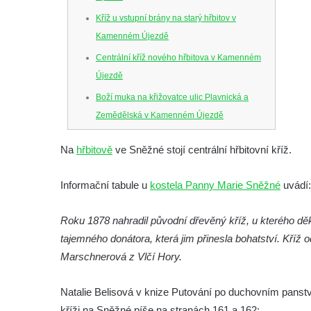
Kříž u vstupní brány na starý hřbitov v
Kamenném Újezdě
Centrální kříž nového hřbitova v Kamenném
Újezdě
Boží muka na křižovatce ulic Plavnická a
Zemědělská v Kamenném Újezdě
Kříž na křižovatce ulic 5. května a Nádražní
Na
hřbitově
ve Sněžné stojí centrální hřbitovní kříž.
v Kamenném Újezdě
Kříž na křižovatce ulic 5. května a Dělnická
Informační tabule u
kostela Panny Marie Sněžné
uvádí:
v Kamenném Újezdě
Kříž v Dělnické ulici v Kamenném Újezdě
Roku 1878 nahradil původní dřevěný kříž, u kterého d
tajemného donátora, která jim přinesla bohatství. Kříž
Boží muka na křižovatce ulic Latrán a K
Marschnerová z Vlčí Hory.
Malší ve Velešíně
Centrální kříž hřbitova ve Velešíně
Natalie Belisová v knize Putování po duchovním panstv
Kříž u kostela svatého Václava ve Velešíně
kříži na Sněžné píše na stranách 161 a 162: