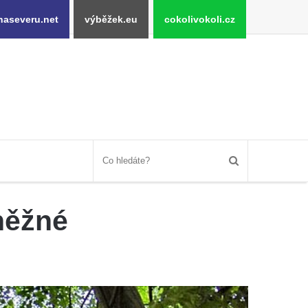
naseveru.net
výběžek.eu
cokolivokoli.cz
Sněžné