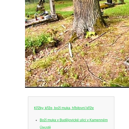
Křížky, kříže, boží muka, hřbitovní kříže
Boží muka v Budějovické ulici v Kamenném
Újezdě