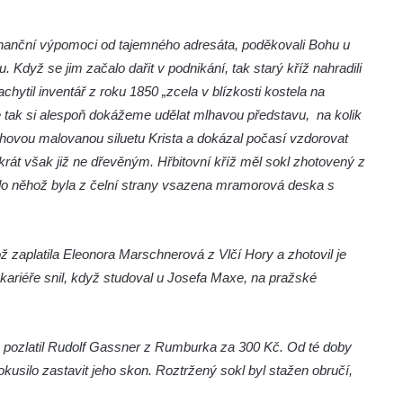
nanční výpomoci od tajemného adresáta, poděkovali Bohu u
. Když se jim začalo dařit v podnikání, tak starý kříž nahradili
hytil inventář z roku 1850 „zcela v blízkosti kostela na
že tak si alespoň dokážeme udělat mlhavou představu, na kolik
echovou malovanou siluetu Krista a dokázal počasí vzdorovat
rát však již ne dřevěným. Hřbitovní kříž měl sokl zhotovený z
, do něhož byla z čelní strany vsazena mramorová deska s
ž zaplatila Eleonora Marschnerová z Vlčí Hory a zhotovil je
kariéře snil, když studoval u Josefa Maxe, na pražské
a pozlatil Rudolf Gassner z Rumburka za 300 Kč. Od té doby
okusilo zastavit jeho skon. Roztržený sokl byl stažen obručí,