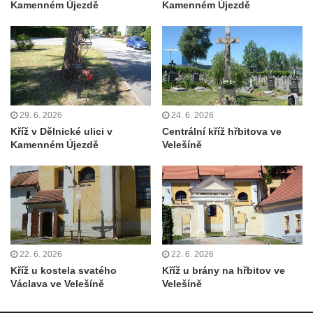
Kamenném Újezdě
Kamenném Újezdě
Kříž u kostela Nanebevzetí Panny Marie v
Polici nad Metují
Pánův kříž v Broumovských stěnách
Machovský kříž v Broumovských stěnách
Kříž u domu čp. 113 na Vlčí Hoře
29. 6. 2026
24. 6. 2026
Kříž pod domem čp. 177 na Vlčí Hoře
Kříž v Dělnické ulici v
Centrální kříž hřbitova ve
Centrální kříž hřbitova Vlčí Hora
Kamenném Újezdě
Velešíně
Kříž u domu čp. 128 na Vlčí Hoře
Kříž u domu čp. 79 v ulici Salmovská ve
Velkém Šenově
Kříž naproti domu čp. 23 v ulici Salmovská
ve Velkém Šenově
22. 6. 2026
22. 6. 2026
Kříž u kostela svatého Jana Křtitele v
Kříž u kostela svatého
Kříž u brány na hřbitov ve
Václava ve Velešíně
Velešíně
Teplicích
Údajný kříž u silnice č. 15 západně od