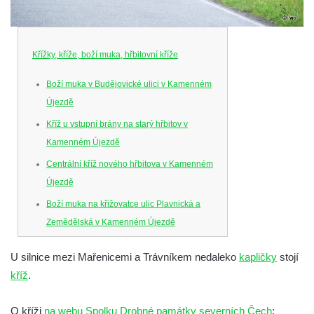
Křížky, kříže, boží muka, hřbitovní kříže
Boží muka v Budějovické ulici v Kamenném
Újezdě
Kříž u vstupní brány na starý hřbitov v
Kamenném Újezdě
Centrální kříž nového hřbitova v Kamenném
Újezdě
Boží muka na křižovatce ulic Plavnická a
Zemědělská v Kamenném Újezdě
Kříž na křižovatce ulic 5. května a Nádražní
U silnice mezi Mařenicemi a Trávníkem nedaleko
kapličky
stojí
v Kamenném Újezdě
kříž
.
Kříž na křižovatce ulic 5. května a Dělnická
v Kamenném Újezdě
O kříži
na webu Spolku Drobné památky severních Čech
: