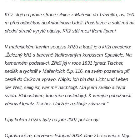
Kříž v Dělnické ulici v Kamenném Újezdě
Kříž stojí na pravé straně silnice z Mařenic do Trávníku, asi 150
Boží muka na křižovatce ulic Latrán a K
m před odbočkou do Antonínova Údolí. Podstavec a sokl má na
Malší ve Velešíně
přední straně vyryté nápisy. Kříž stál mezi třemi lípami.
Centrální kříž hřbitova ve Velešíně
Kříž u kostela svatého Václava ve Velešíně
V mařenickém farním soupisu křížů a kaplí je o kříži uvedeno:
Kříž u brány na hřbitov ve Velešíně
„Železný kříž s barevně štafírovaným korpusem Spasitele. Na
Kříž na zahradě domu čp. 127 v Římově
kamenném podstavci. Zřídil jej v roce 1831 Ignatz Tischer,
sedlák a rychtář v Mařenicích č.p. 116, na svém pozemku při
Kříž u fary v Římově
cestě do Cvikova vpravo. Nápis: Ich bin das Licht und Leben
Kříž u lípy Jana Gurreho v Římově
der Welt, selig ist, wer mir nachfolgt. (Já jsem světlo a život
Boží muka u hřbitova v Římově
světa. Blahoslaven, kdo mne následuje). K veřejné pobožnosti
Centrální kříž hřbitova v Římově
věnoval Ignatz Tischer. Udržuje a slibuje závazek.“
Kříž na návsi v Dolním Třeboníně
Lípy kolem křížku byly na jaře 2007 pokáceny.
Kříž poblíž domu čp. 169 v Plavu
Kříž na návsi v Plavu
Oprava kříže, červenec-listopad 2003: Dne 21. července Mgr.
Boží muka v Plavu