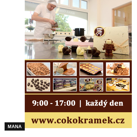
Kříž na Strážném vrchu v Rumburku
Kříž poblíž Ovčího mostu u Tisové
Kříž u kaple svatých Cyrila a Metoděje v
Kunraticích u Šluknova
Kříž na zahradě u domu ev. č. 11 v
Kunraticích u Šluknova
Kříž naproti domu čp. 34 v Kunraticích u
Šluknova
Kříž u polní cesty mezi Šluknovem a
Knížecím
Školní kříž u polní cesty nad Lipovou ulicí v
Rychnově u Jablonce nad Nisou
Boží muka Anděl strážce v Kostelní ulici v
Rychnově u Jablonce nad Nisou
MANA
Centrální kříž bývalého hřbitova u kostela