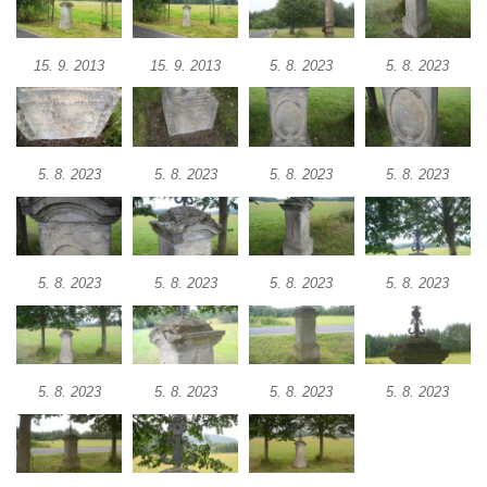
Kříž na rozcestí u domu čp. 49 ve Svojkově
Centrální kříž bývalého hřbitova v Horním
15. 9. 2013
15. 9. 2013
5. 8. 2023
5. 8. 2023
Chlumu
Kříž jižně od Prysku
Boží muka svatého Floriána v Mezné
Neugebauerův kříž východně od Sloupu v
5. 8. 2023
5. 8. 2023
5. 8. 2023
5. 8. 2023
Čechách
Kříž u kostela Zvěstování Panny Marie v
Duchcově
5. 8. 2023
5. 8. 2023
5. 8. 2023
5. 8. 2023
Údajný kříž před kostelem svatých Petra a
Pavla v Jeníkově
Kříž na návsi v Jeníkově
Kříž na křižovatce v Teplické ulici v Lahošti
5. 8. 2023
5. 8. 2023
5. 8. 2023
5. 8. 2023
Kříž U Pěti lip na pastvině severovýchodně
od Mikulášovic
Kříž na rozcestí u domu čp. 123 v