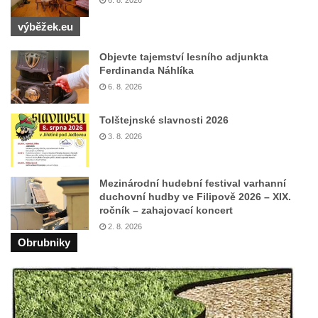
6. 8. 2026
Maazův kříž na Kostelní stezce v
výběžek.eu
Mikulášovicích
Objevte tajemství lesního adjunkta
Boží muka na Kostelní stezce v
Ferdinanda Náhlíka
Mikulášovicích
6. 8. 2026
Franzeho kříž u domu čp. 356 v
Mikulášovicích
Tolštejnské slavnosti 2026
3. 8. 2026
Hammerberský kříž na křižovatce mezi
domy čp. 739 a 758 v Mikulášovicích
Kříž Johannese Herlta poblíž domu čp. 428
Mezinárodní hudební festival varhanní
duchovní hudby ve Filipově 2026 – XIX.
v Mikulášovicích
ročník – zahajovací koncert
Drascheho kříž na zahradě domu čp. 915 v
2. 8. 2026
Mikulášovicích
Obrubniky
Hillův kříž u domu čp. 436 v Mikulášovicích
Hampelův kříž západně od dolního nádraží
v Mikulášovicích