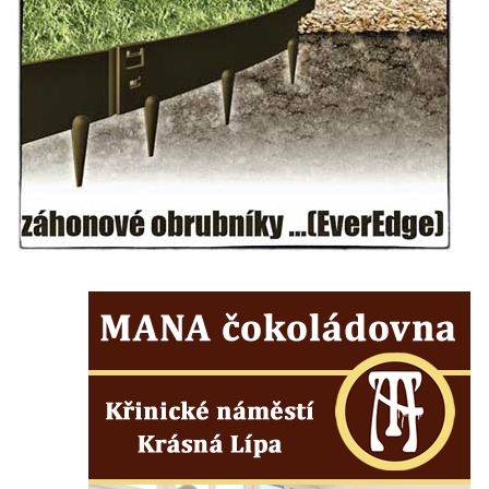
Kříž před kostelem svatých Petra a Pavla v
Růžové
Centrální kříž na starém hřbitově ve
Vilémově
Centrální kříž na novém hřbitově ve
Vilémově
Kříž u kostela Nanebevzetí Panny Marie na
křížové cestě ve Vilémově
Kříž u cesty mezi Růžovou a Kamenickou
Strání
Kříž u severní zdi kostela Nalezení svatého
Kříže ve Frýdlantu
Kříž na Křížové cestě na Křížovém vrchu ve
Frýdlantu
Centrální kříž hřbitova ve Sloupu v Čechách
Kříž u koryta náhonu na Chřibské Kamenici