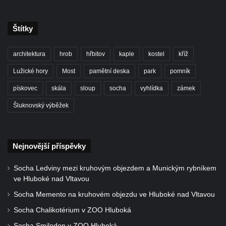
Želkovic pod horou Libeš
Kříž u silnice č. 15 západně od Želkovic
Štítky
Kříž u silnice č. 15 jižně od Šepetel
architektura
hrob
hřbitov
kaple
kostel
kříž
Kříž západně od domu čp. 85 v ulici Na
Vilouni v Třebívlicích
Lužické hory
Most
pamětní deska
park
pomník
Kříž na rozcestí naproti domu čp. 714 v
pískovec
skála
sloup
socha
vyhlídka
zámek
Lučanech nad Nisou
Šluknovský výběžek
Centrální kříž hřbitova Šumburk nad
Desnou v Tanvaldu
Kříž u kostela svatého Františka z Assisi v
Nejnovější příspěvky
Tanvaldu
Socha Ledviny mezi kruhovým objezdem a Munickým rybníkem
Kříž u kostela svatého Jana Nepomuckého
ve Hluboké nad Vltavou
ve Starých Křečanech
Socha Memento na kruhovém objezdu ve Hluboké nad Vltavou
Kříž u domu čp. 39 v Rybništi
Socha Chalikotérium v ZOO Hluboká
Kříž u domu čp. 2 v Rybništi
Socha Smilodon v ZOO Hluboká