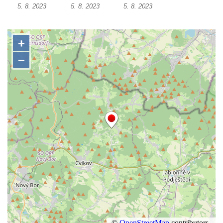
5. 8. 2023
5. 8. 2023
5. 8. 2023
Mikulášovicích
Wäberův kříž v zahradě domu čp. 184 v
Mikulášovicích
Kříž na louce v horních Mikulášovicích
Posteltův kříž naproti domu ev.č. 29 v
Mikulášovicích
Kříž Neubaukreuz u domu čp. 698 v
Mikulášovicích
Kříž manželů Endlerových u továrního
objektu v Mikulášovicích
Kříž u silnice východně od Mikulášovic
Meyerův kříž východně od Mikulášovic
Kříž u rozcestí k větrnému mlýnu Světlík v
Horním Podluží
Kříž u domu čp. 1016 v Mikulášovicích