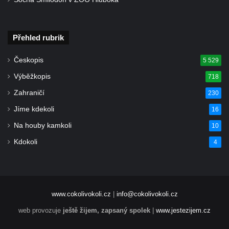
Kříž u domu čp. 128 v Rybništi
Kříž východně od Dubé nad lesoparkem
Kříž před hřbitovem v Českolipské ulice v
Přehled rubrik
Dubé
Českopis
5 529
Centrální kříž hřbitova v Dubé
Výběžkopis
718
Kříž v Zahradní ulici v Dubé
Zahraničí
230
Kříž v Dlouhé ulici v Dubé
Jíme kdekoli
16
Kříž u kostela Nalezení svatého kříže v
Dubé
Na houby kamkoli
10
Kříž na hřbitově ve Velkém Šenově
Kdokoli
4
Steinův kříž u hřbitova ve Velkém Šenově
Menzelův kříž u schodiště do kostele
svatého Bartoloměje ve Velkém Šenově
www.cokolivokoli.cz
|
info@cokolivokoli.cz
Kříž na kostele svatého Bartoloměje ve
web provozuje
ještě žijem, zapsaný spolek
|
www.jestezijem.cz
Velkém Šenově