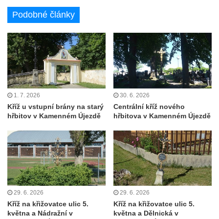
svatého Václava v Rychnově u Jablonce
Podobné články
nad Nisou
Misijní kříž na kostele svatého Václava v
Rychnově u Jablonce nad Nisou
Kříž u domu čp. 23 v Pulečném
Kříž u rozcestí u domu čp. 53 v Maršovicích
Centrální kříž hřbitova v Krásné u Pěnčína
1. 7. 2026
30. 6. 2026
Boží muka v zámeckém parku Dolního
Kříž u vstupní brány na starý
Centrální kříž nového
hřbitov v Kamenném Újezdě
hřbitova v Kamenném Újezdě
zámku v Teplicích nad Metují
Kříž na náměstí Aloise Jiráska v Teplicích
nad Metují
Kříž před kostelem Panny Marie Pomocné v
Teplicích nad Metují
Kříž na hřbitově v Teplicích nad Metují
29. 6. 2026
29. 6. 2026
Boží muka nad pramenem U svatého
Kříž na křižovatce ulic 5.
Kříž na křižovatce ulic 5.
května a Nádražní v
května a Dělnická v
Antoníčka v Teplicích nad Metují