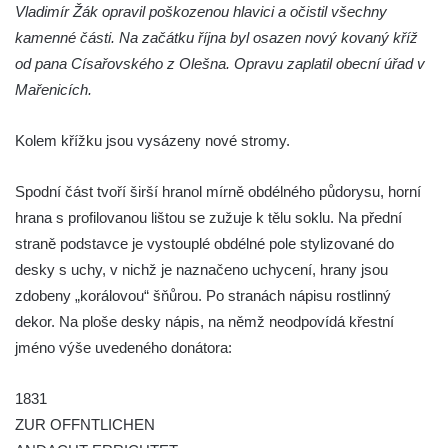
Vladimír Žák opravil poškozenou hlavici a očistil všechny
Kříž u Obrázku severovýchodně od
kamenné části. Na začátku října byl osazen nový kovaný kříž
Práchně
od pana Císařovského z Olešna. Opravu zaplatil obecní úřad v
Kříž na rozcestí u domu čp. 283 v Dolním
Mařenicích.
Podluží
Kolem křížku jsou vysázeny nové stromy.
Görnerův kříž u silnice č. 264 v Dolním
Podluží
Spodní část tvoří širší hranol mírně obdélného půdorysu, horní
Kříž u domu čp. 155 v Chřibské
hrana s profilovanou lištou se zužuje k tělu soklu. Na přední
Údajný kříž u domu čp. 283 ve Chřibské
straně podstavce je vystouplé obdélné pole stylizované do
Kříž jižně od Bukolu
desky s uchy, v nichž je naznačeno uchycení, hrany jsou
Kříž na návsi v Bukolu
zdobeny „korálovou“ šňůrou. Po stranách nápisu rostlinný
dekor. Na ploše desky nápis, na němž neodpovídá křestní
Centrální kříž hřbitova v Hrobčicích
jméno výše uvedeného donátora:
Kříž u silnice z Chouče do Mirošovic
Centrální kříž hřbitova v Chouči
1831
Kříž na rozcestí v Záluží
ZUR OFFNTLICHEN
Kříž v ulici V Zátiší v Dobříni