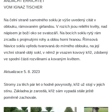
ANDACHT ERRICHTET
VOM IGNAZ TISCHER
Boží muka u domu čp. 392 na rohu ulic Na
Hradčanech a Palackého v Roudnici nad
Na čelní straně samotného soklu je výše uvedený citát v
Labem
oblouku, rámovaném girlandou. V rozích jsou reliéfní květy, nad
Kříž v centru Liběšic
nápisem je boží oko se svatozáří. Na bocích soklu rytý rám
Kříž na návsi v Chouči
zrcadla s projmutými rohy a oblou horní hranou. Římsová
Boží muka na rozcestí východně od Chouče
hlavice soklu vpředu tvarovaná do mírného oblouku, na její
Kříž na návsi v Lužici
vrchní straně oblý sokl, v němž je vsazen kovový kříž, zdobený
ve spodní části rozvilinami a kovaným květem.
Kříž na návsi v Dobrčicích
Kříž u domu čp. 3 v Chrámcích
Aktualizace 5. 8. 2023
Kříž u polní cesty severozápadně od Kozel
Údajný kříž na návsi v Kozlech
Stromy za těch pár let o hodně povyrostly, kříž už stojí v jejich
Centrální kříž hřbitova v Kozlech
stínu. Základna je zarostlá, kříž sám vypadá stále ještě
poměrně zachovale.
Kříž východně od Oparna u cesty na Lovoš
Pamětní kříž na Lovoši