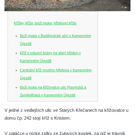
Křížky, kříže, boží muka, hřbitovní kříže
Boží muka v Budějovické ulici v Kamenném
Újezdě
Kříž u vstupní brány na starý hřbitov v
Kamenném Újezdě
Centrální kříž nového hřbitova v Kamenném
Újezdě
Boží muka na křižovatce ulic Plavnická a
Zemědělská v Kamenném Újezdě
Kříž na křižovatce ulic 5. května a Nádražní
V jedné z vedlejších ulic ve Starých Křečanech na křižovatce u
v Kamenném Újezdě
domu čp. 242 stojí kříž s Kristem.
Kříž na křižovatce ulic 5. května a Dělnická
v Kamenném Újezdě
V zatáčce u nízké zídky ze žulových kostek, za níž je trávník