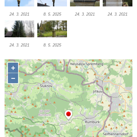
Kříž u Obrázku severovýchodně od
24. 3. 2021
8. 5. 2025
24. 3. 2021
24. 3. 2021
Práchně
Kříž na rozcestí u domu čp. 283 v Dolním
Podluží
Görnerův kříž u silnice č. 264 v Dolním
24. 3. 2021
8. 5. 2025
Podluží
Kříž u domu čp. 155 v Chřibské
Údajný kříž u domu čp. 283 ve Chřibské
Kříž jižně od Bukolu
Kříž na návsi v Bukolu
Centrální kříž hřbitova v Hrobčicích
Kříž u silnice z Chouče do Mirošovic
Centrální kříž hřbitova v Chouči
Kříž na rozcestí v Záluží
Kříž v ulici V Zátiší v Dobříni