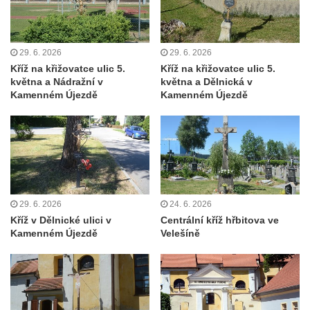
Kříž před kostelem svatých Petra a Pavla v
Růžové
Centrální kříž na starém hřbitově ve
29. 6. 2026
29. 6. 2026
Vilémově
Kříž na křižovatce ulic 5.
Kříž na křižovatce ulic 5.
května a Nádražní v
května a Dělnická v
Centrální kříž na novém hřbitově ve
Kamenném Újezdě
Kamenném Újezdě
Vilémově
Kříž u kostela Nanebevzetí Panny Marie na
křížové cestě ve Vilémově
Kříž u cesty mezi Růžovou a Kamenickou
Strání
Kříž u severní zdi kostela Nalezení svatého
29. 6. 2026
24. 6. 2026
Kříž v Dělnické ulici v
Centrální kříž hřbitova ve
Kříže ve Frýdlantu
Kamenném Újezdě
Velešíně
Kříž na Křížové cestě na Křížovém vrchu ve
Frýdlantu
Centrální kříž hřbitova ve Sloupu v Čechách
Kříž u koryta náhonu na Chřibské Kamenici