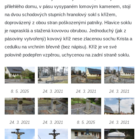
Kříž v Dělnické ulici v Kamenném Újezdě
přilehlého domu, v pásu vysypaném lomovým kamenem, stojí
Boží muka na křižovatce ulic Latrán a K
na dvou schodových stupních hranolový sokl s křížem,
Malší ve Velešíně
doprovázený z obou stran poškozenými patníky. Hlavice soklu
je naprasklá a stažená kovovou obrubou. Jednoduchý (jak z
Centrální kříž hřbitova ve Velešíně
pásoviny vytvořený) kovový kříž nese zlacenou sochu Krista a
Kříž u kostela svatého Václava ve Velešíně
cedulku na vrchním břevně (bez nápisu). Kříž je ve své
Kříž u brány na hřbitov ve Velešíně
polovině podepřen vzpěrou, uchycenou na zadní straně soklu.
Kříž na zahradě domu čp. 127 v Římově
Kříž u fary v Římově
Kříž u lípy Jana Gurreho v Římově
Boží muka u hřbitova v Římově
8. 5. 2025
24. 3. 2021
24. 3. 2021
24. 3. 2021
Centrální kříž hřbitova v Římově
Kříž na návsi v Dolním Třeboníně
Kříž poblíž domu čp. 169 v Plavu
24. 3. 2021
24. 3. 2021
8. 5. 2025
24. 3. 2021
Kříž na návsi v Plavu
Boží muka v Plavu