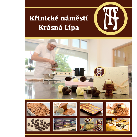
Herltův kříž u Mikova v Mikulášovicích
Kříž u Borských u domu čp. 859 v
Mikulášovicích
Kříž Ließnerových naproti Mikovu v
Mikulášovicích
Kříž u Mikulášovického potoka poblíž
Mikovu v Mikulášovicích
Lissnerův kříž u domu čp. 39 v
Mikulášovicích
Hampelův kříž u bývalých kasáren v
Mikulášovicích
Marchnerův (Zelený) kříž naproti domu čp.
35 v Mikulášovicích
Schneiderův kříž před domem čp. 55 v
Mikulášovicích
Kříž na Kostelní stezce v Mikulášovicích