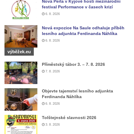
Nová Perla v Kyjově hostí mezinárodní
Kříž na rozcestí u domu čp. 49 ve Svojkově
festival Performance v časech krizí
Centrální kříž bývalého hřbitova v Horním
6. 8. 2026
Chlumu
Kříž jižně od Prysku
Nová expozice Na Saule odhaluje příběh
lesního adjunkta Ferdinanda Náhlíka
Boží muka svatého Floriána v Mezné
6. 8. 2026
Neugebauerův kříž východně od Sloupu v
výběžek.eu
Čechách
Kříž u kostela Zvěstování Panny Marie v
Příměstský tábor 3. – 7. 8. 2026
Duchcově
7. 8. 2026
Údajný kříž před kostelem svatých Petra a
Pavla v Jeníkově
Objevte tajemství lesního adjunkta
Ferdinanda Náhlíka
Kříž na návsi v Jeníkově
6. 8. 2026
Kříž na křižovatce v Teplické ulici v Lahošti
Kříž U Pěti lip na pastvině severovýchodně
Tolštejnské slavnosti 2026
od Mikulášovic
3. 8. 2026
Kříž na rozcestí u domu čp. 123 v