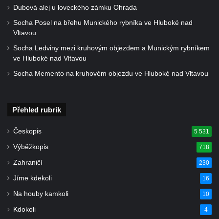
svatého Václava v Rychnově u Jablonce
Dubová alej u loveckého zámku Ohrada
nad Nisou
Socha Posel na břehu Munického rybníka ve Hluboké nad
Misijní kříž na kostele svatého Václava v
Vltavou
Rychnově u Jablonce nad Nisou
Socha Ledviny mezi kruhovým objezdem a Munickým rybníkem
Kříž u domu čp. 23 v Pulečném
ve Hluboké nad Vltavou
Kříž u rozcestí u domu čp. 53 v Maršovicích
Socha Memento na kruhovém objezdu ve Hluboké nad Vltavou
Centrální kříž hřbitova v Krásné u Pěnčína
Boží muka v zámeckém parku Dolního
Přehled rubrik
zámku v Teplicích nad Metují
Kříž na náměstí Aloise Jiráska v Teplicích
Českopis
5 531
nad Metují
Výběžkopis
718
Kříž před kostelem Panny Marie Pomocné v
Zahraničí
230
Teplicích nad Metují
Jíme kdekoli
16
Kříž na hřbitově v Teplicích nad Metují
Na houby kamkoli
10
Boží muka nad pramenem U svatého
Kdokoli
4
Antoníčka v Teplicích nad Metují