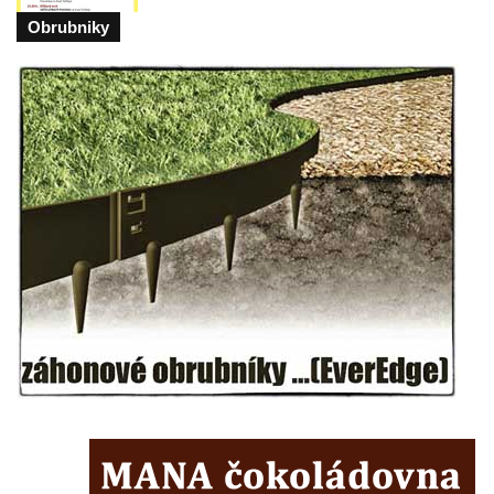
Mikulášovicích
Obrubniky
Wäberův kříž v zahradě domu čp. 184 v
Mikulášovicích
Kříž na louce v horních Mikulášovicích
Posteltův kříž naproti domu ev.č. 29 v
Mikulášovicích
Kříž Neubaukreuz u domu čp. 698 v
Mikulášovicích
Kříž manželů Endlerových u továrního
objektu v Mikulášovicích
Kříž u silnice východně od Mikulášovic
Meyerův kříž východně od Mikulášovic
Kříž u rozcestí k větrnému mlýnu Světlík v
Horním Podluží
Kříž u domu čp. 1016 v Mikulášovicích