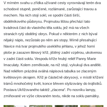
V mírném svahu u zřídka užívané cesty vyrovnávají terén dva
Kříž u Obrázku severovýchodně od
schodové stupně, poničené, rozlámané, zarůstající travou a
Práchně
mechem. Na nich stojí sokl, ve spodní části širší,
Kříž na rozcestí u domu čp. 283 v Dolním
obdélníkového půdorysu. Projmutou lištou přechází tato
Podluží
kvádrová část do vlastního těla soklu, jež má na všech
Görnerův kříž u silnice č. 264 v Dolním
stranách rytý obdélný obrys. Pokud v některém z nich býval
Podluží
nějaký nápis, nezůstalo po něm ani stopy. Mírně přesahující
hlavice má tvar projmutého useklého jehlanu, v jehož horní
Kříž u domu čp. 155 v Chřibské
ploše je zasazen litinový kříž, jištěný zadní vzpěrou, ukotvenou
Údajný kříž u domu čp. 283 ve Chřibské
v zadní části soklu. Vespodu kříže hrubý reliéf Panny Marie
Kříž jižně od Bukolu
Imaculaty. Kolem zeměkoule, na níž stojí, vykukují dva andělé.
Kříž na návsi v Bukolu
Nad reliéfem prázdná oválná nápisová tabulka se zlaceným
Centrální kříž hřbitova v Hrobčicích
květinovým okrajem. Kříž je částečně obrysový, v místě křížení
trámů mnohočetný květ, konce břeven stylizovány do trojlístků.
Kříž u silnice z Chouče do Mirošovic
Postava Ukřižovaného taktéž „zlacena“. Po nosníku lampy,
Centrální kříž hřbitova v Chouči
zmiňované ve výše citovaném textu, nikde na soklu památky.
Kříž na rozcestí v Záluží
Kříž v ulici V Zátiší v Dobříni