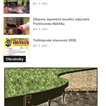
Herltův kříž u Mikova v Mikulášovicích
7. 8. 2026
Kříž u Borských u domu čp. 859 v
Mikulášovicích
Objevte tajemství lesního adjunkta
Ferdinanda Náhlíka
Kříž Ließnerových naproti Mikovu v
6. 8. 2026
Mikulášovicích
Kříž u Mikulášovického potoka poblíž
Tolštejnské slavnosti 2026
Mikovu v Mikulášovicích
3. 8. 2026
Lissnerův kříž u domu čp. 39 v
Mikulášovicích
Obrubniky
Hampelův kříž u bývalých kasáren v
Mikulášovicích
Marchnerův (Zelený) kříž naproti domu čp.
35 v Mikulášovicích
Schneiderův kříž před domem čp. 55 v
Mikulášovicích
Kříž na Kostelní stezce v Mikulášovicích