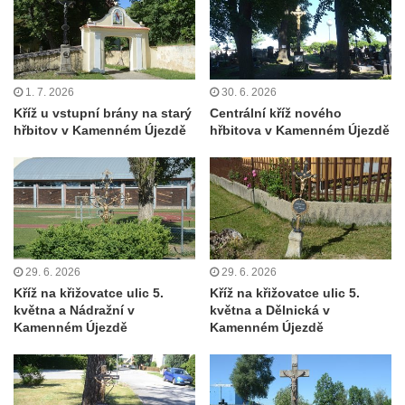
Kříž na Strážném vrchu v Rumburku
Kříž poblíž Ovčího mostu u Tisové
Kříž u kaple svatých Cyrila a Metoděje v
1. 7. 2026
30. 6. 2026
Kunraticích u Šluknova
Kříž u vstupní brány na starý
Centrální kříž nového
Kříž na zahradě u domu ev. č. 11 v
hřbitov v Kamenném Újezdě
hřbitova v Kamenném Újezdě
Kunraticích u Šluknova
Kříž naproti domu čp. 34 v Kunraticích u
Šluknova
Kříž u polní cesty mezi Šluknovem a
Knížecím
29. 6. 2026
29. 6. 2026
Školní kříž u polní cesty nad Lipovou ulicí v
Kříž na křižovatce ulic 5.
Kříž na křižovatce ulic 5.
Rychnově u Jablonce nad Nisou
května a Nádražní v
května a Dělnická v
Kamenném Újezdě
Kamenném Újezdě
Boží muka Anděl strážce v Kostelní ulici v
Rychnově u Jablonce nad Nisou
Centrální kříž bývalého hřbitova u kostela