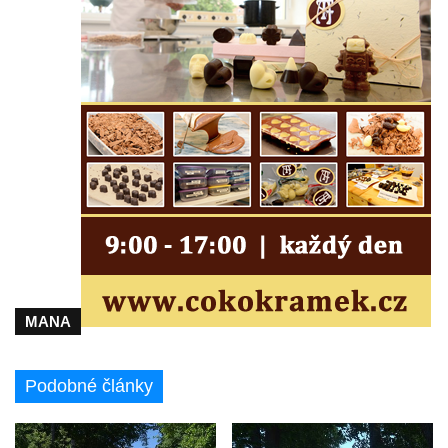
Kříž před kostelem svatých Petra a Pavla v
Růžové
Centrální kříž na starém hřbitově ve
Vilémově
Centrální kříž na novém hřbitově ve
Vilémově
Kříž u kostela Nanebevzetí Panny Marie na
křížové cestě ve Vilémově
Kříž u cesty mezi Růžovou a Kamenickou
Strání
Kříž u severní zdi kostela Nalezení svatého
Kříže ve Frýdlantu
MANA
Kříž na Křížové cestě na Křížovém vrchu ve
Frýdlantu
Podobné články
Centrální kříž hřbitova ve Sloupu v Čechách
Kříž u koryta náhonu na Chřibské Kamenici