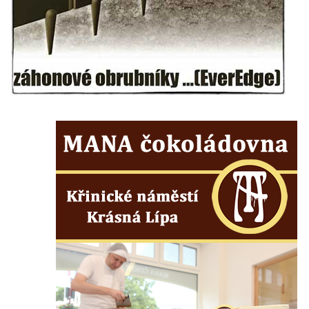
Maazův kříž na Kostelní stezce v
Mikulášovicích
Boží muka na Kostelní stezce v
Mikulášovicích
Franzeho kříž u domu čp. 356 v
Mikulášovicích
Hammerberský kříž na křižovatce mezi
domy čp. 739 a 758 v Mikulášovicích
Kříž Johannese Herlta poblíž domu čp. 428
v Mikulášovicích
Drascheho kříž na zahradě domu čp. 915 v
Mikulášovicích
Hillův kříž u domu čp. 436 v Mikulášovicích
Hampelův kříž západně od dolního nádraží
v Mikulášovicích