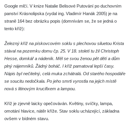
Kříž v Dělnické ulici v Kamenném Újezdě
Google mlčí. V knize Natalie Belisové Putování po duchovním
Boží muka na křižovatce ulic Latrán a K
panství Krásnolipska (vydal ing. Vladimír Hanák 2005) je na
Malší ve Velešíně
straně 164 bez obrázku popis (domnívám se, že se jedná o
tento kříž):
Centrální kříž hřbitova ve Velešíně
Kříž u kostela svatého Václava ve Velešíně
Železný kříž na pískovcovém soklu s plechovou siluetou Krista
Kříž u brány na hřbitov ve Velešíně
stával na pozemku domu čp. 25. V 18. století tu žil Christoph
Kříž na zahradě domu čp. 127 v Římově
Hesse, domkář a nádeník. Měl se svou ženou pět dětí a dům
Kříž u fary v Římově
plný nájemníků. Žádný boháč. I kříž pamatoval lepší časy.
Nápis byl nečitelný, celá muka zchátralá. Od starého hospodáře
Kříž u lípy Jana Gurreho v Římově
se soucitu nedočkala. Po jeho smrti vyrostla na jejich místě
Boží muka u hřbitova v Římově
nová s litinovým krucifixem a lampou.
Centrální kříž hřbitova v Římově
Kříž na návsi v Dolním Třeboníně
Kříž je zjevně laicky opečováván. Květiny, svíčky, lampa,
Kříž poblíž domu čp. 169 v Plavu
omotání hlavice, nátěr kříže. Stav soklu ucházející, základna
ovšem v bídném stavu.
Kříž na návsi v Plavu
Boží muka v Plavu