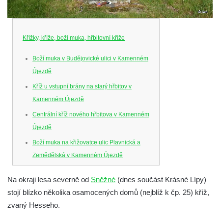
Křížky, kříže, boží muka, hřbitovní kříže
Boží muka v Budějovické ulici v Kamenném
Újezdě
Kříž u vstupní brány na starý hřbitov v
Kamenném Újezdě
Centrální kříž nového hřbitova v Kamenném
Újezdě
Boží muka na křižovatce ulic Plavnická a
Zemědělská v Kamenném Újezdě
Kříž na křižovatce ulic 5. května a Nádražní
Na okraji lesa severně od
Sněžné
(dnes součást Krásné Lípy)
v Kamenném Újezdě
stojí blízko několika osamocených domů (nejblíž k čp. 25) kříž,
Kříž na křižovatce ulic 5. května a Dělnická
zvaný Hesseho.
v Kamenném Újezdě