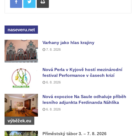
Mikulášovicích
Wäberův kříž v zahradě domu čp. 184 v
Mikulášovicích
naseveru.net
Kříž na louce v horních Mikulášovicích
Varhany jako hlas krajiny
Posteltův kříž naproti domu ev.č. 29 v
7. 8. 2026
Mikulášovicích
Kříž Neubaukreuz u domu čp. 698 v
Mikulášovicích
Nová Perla v Kyjově hostí mezinárodní
festival Performance v časech krizí
Kříž manželů Endlerových u továrního
6. 8. 2026
objektu v Mikulášovicích
Kříž u silnice východně od Mikulášovic
Nová expozice Na Saule odhaluje příběh
lesního adjunkta Ferdinanda Náhlíka
Meyerův kříž východně od Mikulášovic
6. 8. 2026
Kříž u rozcestí k větrnému mlýnu Světlík v
výběžek.eu
Horním Podluží
Kříž u domu čp. 1016 v Mikulášovicích
Příměstský tábor 3. – 7. 8. 2026