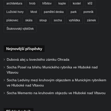
architektura
hrob
hřbitov
kaple
kostel
kříž
Kříž u kostela Nanebevzetí Panny Marie v
Polici nad Metují
Lužické hory
Most
pamětní deska
park
pomník
Pánův kříž v Broumovských stěnách
pískovec
skála
sloup
socha
vyhlídka
zámek
Machovský kříž v Broumovských stěnách
Šluknovský výběžek
Kříž u domu čp. 113 na Vlčí Hoře
Kříž pod domem čp. 177 na Vlčí Hoře
Nejnovější příspěvky
Centrální kříž hřbitova Vlčí Hora
Kříž u domu čp. 128 na Vlčí Hoře
Dubová alej u loveckého zámku Ohrada
Kříž u domu čp. 79 v ulici Salmovská ve
Socha Posel na břehu Munického rybníka ve Hluboké nad
Velkém Šenově
Vltavou
Kříž naproti domu čp. 23 v ulici Salmovská
Socha Ledviny mezi kruhovým objezdem a Munickým rybníkem
ve Hluboké nad Vltavou
ve Velkém Šenově
Socha Memento na kruhovém objezdu ve Hluboké nad Vltavou
Kříž u kostela svatého Jana Křtitele v
Teplicích
Údajný kříž u silnice č. 15 západně od