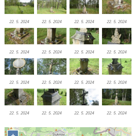
Boží muka u domu čp. 392 na rohu ulic Na
Hradčanech a Palackého v Roudnici nad
22. 5. 2024
22. 5. 2024
22. 5. 2024
22. 5. 2024
Labem
Kříž v centru Liběšic
Kříž na návsi v Chouči
22. 5. 2024
22. 5. 2024
22. 5. 2024
22. 5. 2024
Boží muka na rozcestí východně od Chouče
Kříž na návsi v Lužici
Kříž na návsi v Dobrčicích
Kříž u domu čp. 3 v Chrámcích
22. 5. 2024
22. 5. 2024
22. 5. 2024
22. 5. 2024
Kříž u polní cesty severozápadně od Kozel
Údajný kříž na návsi v Kozlech
Centrální kříž hřbitova v Kozlech
22. 5. 2024
22. 5. 2024
22. 5. 2024
22. 5. 2024
Kříž východně od Oparna u cesty na Lovoš
Pamětní kříž na Lovoši