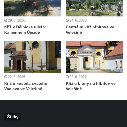
svatého Václava v Rychnově u Jablonce
nad Nisou
Misijní kříž na kostele svatého Václava v
29. 6. 2026
24. 6. 2026
Rychnově u Jablonce nad Nisou
Kříž v Dělnické ulici v
Centrální kříž hřbitova ve
Kamenném Újezdě
Velešíně
Kříž u domu čp. 23 v Pulečném
Kříž u rozcestí u domu čp. 53 v Maršovicích
Centrální kříž hřbitova v Krásné u Pěnčína
Boží muka v zámeckém parku Dolního
zámku v Teplicích nad Metují
Kříž na náměstí Aloise Jiráska v Teplicích
22. 6. 2026
22. 6. 2026
nad Metují
Kříž u kostela svatého
Kříž u brány na hřbitov ve
Václava ve Velešíně
Velešíně
Kříž před kostelem Panny Marie Pomocné v
Teplicích nad Metují
Kříž na hřbitově v Teplicích nad Metují
Štítky
Boží muka nad pramenem U svatého
Antoníčka v Teplicích nad Metují