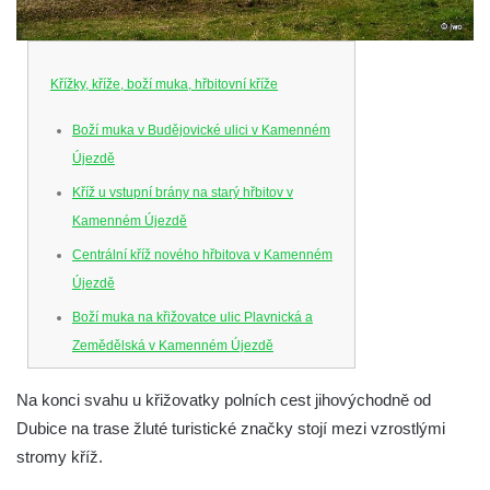
Křížky, kříže, boží muka, hřbitovní kříže
Boží muka v Budějovické ulici v Kamenném
Újezdě
Kříž u vstupní brány na starý hřbitov v
Kamenném Újezdě
Centrální kříž nového hřbitova v Kamenném
Újezdě
Boží muka na křižovatce ulic Plavnická a
Zemědělská v Kamenném Újezdě
Kříž na křižovatce ulic 5. května a Nádražní
Na konci svahu u křižovatky polních cest jihovýchodně od
v Kamenném Újezdě
Dubice na trase žluté turistické značky stojí mezi vzrostlými
Kříž na křižovatce ulic 5. května a Dělnická
stromy kříž.
v Kamenném Újezdě