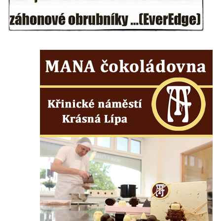
Maazův kříž na Kostelní stezce v
Mikulášovicích
Boží muka na Kostelní stezce v
Mikulášovicích
Franzeho kříž u domu čp. 356 v
Mikulášovicích
Hammerberský kříž na křižovatce mezi
domy čp. 739 a 758 v Mikulášovicích
Kříž Johannese Herlta poblíž domu čp. 428
v Mikulášovicích
Drascheho kříž na zahradě domu čp. 915 v
Mikulášovicích
Hillův kříž u domu čp. 436 v Mikulášovicích
Hampelův kříž západně od dolního nádraží
v Mikulášovicích