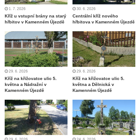
Kříž na Strážném vrchu v Rumburku
1. 7. 2026
30. 6. 2026
Kříž u vstupní brány na starý
Centrální kříž nového
Kříž poblíž Ovčího mostu u Tisové
hřbitov v Kamenném Újezdě
hřbitova v Kamenném Újezdě
Kříž u kaple svatých Cyrila a Metoděje v
Kunraticích u Šluknova
Kříž na zahradě u domu ev. č. 11 v
Kunraticích u Šluknova
Kříž naproti domu čp. 34 v Kunraticích u
Šluknova
29. 6. 2026
29. 6. 2026
Kříž na křižovatce ulic 5.
Kříž na křižovatce ulic 5.
Kříž u polní cesty mezi Šluknovem a
května a Nádražní v
května a Dělnická v
Knížecím
Kamenném Újezdě
Kamenném Újezdě
Školní kříž u polní cesty nad Lipovou ulicí v
Rychnově u Jablonce nad Nisou
Boží muka Anděl strážce v Kostelní ulici v
Rychnově u Jablonce nad Nisou
Centrální kříž bývalého hřbitova u kostela
29. 6. 2026
24. 6. 2026