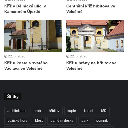
svatého Václava v Rychnově u Jablonce
Kříž v Dělnické ulici v
Centrální kříž hřbitova ve
nad Nisou
Kamenném Újezdě
Velešíně
Misijní kříž na kostele svatého Václava v
Rychnově u Jablonce nad Nisou
Kříž u domu čp. 23 v Pulečném
Kříž u rozcestí u domu čp. 53 v Maršovicích
Centrální kříž hřbitova v Krásné u Pěnčína
22. 6. 2026
22. 6. 2026
Boží muka v zámeckém parku Dolního
Kříž u kostela svatého
Kříž u brány na hřbitov ve
zámku v Teplicích nad Metují
Václava ve Velešíně
Velešíně
Kříž na náměstí Aloise Jiráska v Teplicích
nad Metují
Kříž před kostelem Panny Marie Pomocné v
Štítky
Teplicích nad Metují
Kříž na hřbitově v Teplicích nad Metují
architektura
hrob
hřbitov
kaple
kostel
kříž
Boží muka nad pramenem U svatého
Lužické hory
Most
pamětní deska
park
pomník
Antoníčka v Teplicích nad Metují