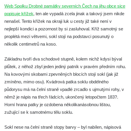
Kříž v Dělnické ulici v Kamenném Újezdě
Web Spolku Drobné památky severních Čech na jihu obce sice
Boží muka na křižovatce ulic Latrán a K
popisuje křížek
, ten ale vypadá zcela jinak a takový jsem nikde
Malší ve Velešíně
nenašel. Tento křížek na okraji luk u cesty již také není v
nejlepší kondici a pozornost by si zasluhoval. Kříž samotný se
Centrální kříž hřbitova ve Velešíně
proplétá mezi větvemi, sokl stojí na podstavci posunutý o
Kříž u kostela svatého Václava ve Velešíně
několik centimetrů na koso.
Kříž u brány na hřbitov ve Velešíně
Kříž na zahradě domu čp. 127 v Římově
Základnu tvoří dva schodové stupně, kolem nichž kdysi býval
Kříž u fary v Římově
plůtek, z něhož zbyl jeden jediný patník v pravém předním rohu.
Na kovovými skobami zpevněných blocích stojí sokl (jak již
Kříž u lípy Jana Gurreho v Římově
zmíněno, mimo osu). Kvádrová patka soklu obdélného
Boží muka u hřbitova v Římově
půdorysu má na čelní straně vpadlé zrcadlo s ujmutými rohy, v
Centrální kříž hřbitova v Římově
němž je nápis na třech řádcích, ukončený letopočtem 183?.
Kříž na návsi v Dolním Třeboníně
Horní hrana patky je ozdobena několikanásobnou lištou,
Kříž poblíž domu čp. 169 v Plavu
zužující se k samotnému tělu soklu.
Kříž na návsi v Plavu
Sokl nese na čelní straně stopy barvy – byl nabílen, nápisová
Boží muka v Plavu