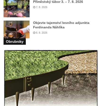
Příměstský tábor 3. – 7. 8. 2026
Herltův kříž u Mikova v Mikulášovicích
7. 8. 2026
Kříž u Borských u domu čp. 859 v
Mikulášovicích
Objevte tajemství lesního adjunkta
Kříž Ließnerových naproti Mikovu v
Ferdinanda Náhlíka
Mikulášovicích
6. 8. 2026
Kříž u Mikulášovického potoka poblíž
Obrubniky
Mikovu v Mikulášovicích
Lissnerův kříž u domu čp. 39 v
Mikulášovicích
Hampelův kříž u bývalých kasáren v
Mikulášovicích
Marchnerův (Zelený) kříž naproti domu čp.
35 v Mikulášovicích
Schneiderův kříž před domem čp. 55 v
Mikulášovicích
Kříž na Kostelní stezce v Mikulášovicích