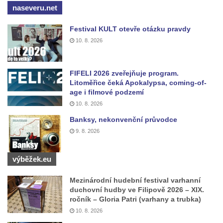
naseveru.net
Mikulášovicích
Wäberův kříž v zahradě domu čp. 184 v
Festival KULT otevře otázku pravdy
Mikulášovicích
10. 8. 2026
Kříž na louce v horních Mikulášovicích
Posteltův kříž naproti domu ev.č. 29 v
FIFELI 2026 zveřejňuje program.
Litoměřice čeká Apokalypsa, coming-of-
Mikulášovicích
age i filmové podzemí
Kříž Neubaukreuz u domu čp. 698 v
10. 8. 2026
Mikulášovicích
Banksy, nekonvenční průvodce
Kříž manželů Endlerových u továrního
9. 8. 2026
objektu v Mikulášovicích
Kříž u silnice východně od Mikulášovic
výběžek.eu
Meyerův kříž východně od Mikulášovic
Mezinárodní hudební festival varhanní
Kříž u rozcestí k větrnému mlýnu Světlík v
duchovní hudby ve Filipově 2026 – XIX.
Horním Podluží
ročník – Gloria Patri (varhany a trubka)
10. 8. 2026
Kříž u domu čp. 1016 v Mikulášovicích