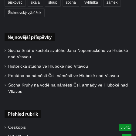
pískovec
skála
sloup
socha
vyhlídka
zámek
Kříž u kostela Nanebevzetí Panny Marie v
Šluknovský výběžek
Polici nad Metují
Pánův kříž v Broumovských stěnách
Machovský kříž v Broumovských stěnách
Nejnovější příspěvky
Kříž u domu čp. 113 na Vlčí Hoře
Socha Snář u kostela svatého Jana Nepomuckého ve Hluboké
Kříž pod domem čp. 177 na Vlčí Hoře
nad Vltavou
Centrální kříž hřbitova Vlčí Hora
Historická studna ve Hluboké nad Vltavou
Kříž u domu čp. 128 na Vlčí Hoře
Fontána na náměstí Čsl. náměstí ve Hluboké nad Vltavou
Kříž u domu čp. 79 v ulici Salmovská ve
Socha Kruhy na vodě na náměstí Čsl. armády ve Hluboké nad
Velkém Šenově
Vltavou
Kříž naproti domu čp. 23 v ulici Salmovská
ve Velkém Šenově
Přehled rubrik
Kříž u kostela svatého Jana Křtitele v
Teplicích
Českopis
5 541
Údajný kříž u silnice č. 15 západně od