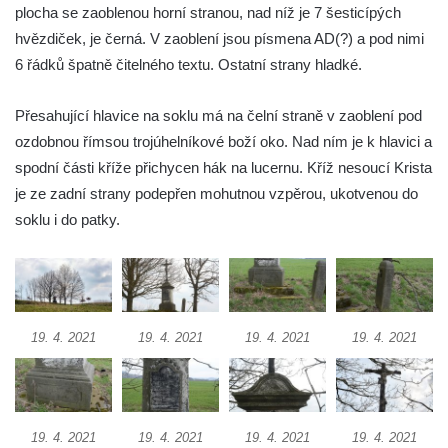
plocha se zaoblenou horní stranou, nad níž je 7 šesticípých
Kříž u Obrázku severovýchodně od
hvězdiček, je černá. V zaoblení jsou písmena AD(?) a pod nimi
Práchně
6 řádků špatně čitelného textu. Ostatní strany hladké.
Kříž na rozcestí u domu čp. 283 v Dolním
Podluží
Přesahující hlavice na soklu má na čelní straně v zaoblení pod
Görnerův kříž u silnice č. 264 v Dolním
ozdobnou římsou trojúhelníkové boží oko. Nad ním je k hlavici a
Podluží
spodní části kříže přichycen hák na lucernu. Kříž nesoucí Krista
je ze zadní strany podepřen mohutnou vzpěrou, ukotvenou do
Kříž u domu čp. 155 v Chřibské
soklu i do patky.
Údajný kříž u domu čp. 283 ve Chřibské
Kříž jižně od Bukolu
Kříž na návsi v Bukolu
Centrální kříž hřbitova v Hrobčicích
19. 4. 2021
19. 4. 2021
19. 4. 2021
19. 4. 2021
Kříž u silnice z Chouče do Mirošovic
Centrální kříž hřbitova v Chouči
Kříž na rozcestí v Záluží
19. 4. 2021
19. 4. 2021
19. 4. 2021
19. 4. 2021
Kříž v ulici V Zátiší v Dobříni