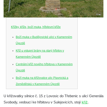
Křížky, kříže, boží muka, hřbitovní kříže
Boží muka v Budějovické ulici v Kamenném
Újezdě
Kříž u vstupní brány na starý hřbitov v
Kamenném Újezdě
Centrální kříž nového hřbitova v Kamenném
Újezdě
Boží muka na křižovatce ulic Plavnická a
Zemědělská v Kamenném Újezdě
Kříž na křižovatce ulic 5. května a Nádražní
U křižovatky silnice č. 15 z Lovosic do Třebenic s ulicí Generála
v Kamenném Újezdě
Svobody, vedoucí ke hřbitovu v Sulejovicích, stojí
kříž
.
Kříž na křižovatce ulic 5. května a Dělnická