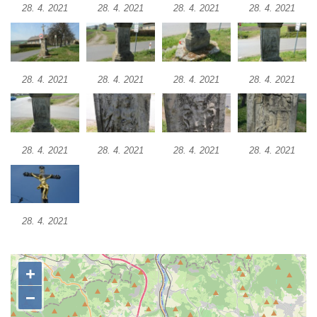
Pamětní kříž na Lovoši
28. 4. 2021
28. 4. 2021
28. 4. 2021
28. 4. 2021
Kříž na rozcestí u domu čp. 49 ve Svojkově
Centrální kříž bývalého hřbitova v Horním
Chlumu
28. 4. 2021
28. 4. 2021
28. 4. 2021
28. 4. 2021
Kříž jižně od Prysku
Boží muka svatého Floriána v Mezné
Neugebauerův kříž východně od Sloupu v
28. 4. 2021
28. 4. 2021
28. 4. 2021
28. 4. 2021
Čechách
Kříž u kostela Zvěstování Panny Marie v
Duchcově
Údajný kříž před kostelem svatých Petra a
28. 4. 2021
Pavla v Jeníkově
Kříž na návsi v Jeníkově
Kříž na křižovatce v Teplické ulici v Lahošti
Kříž U Pěti lip na pastvině severovýchodně
od Mikulášovic