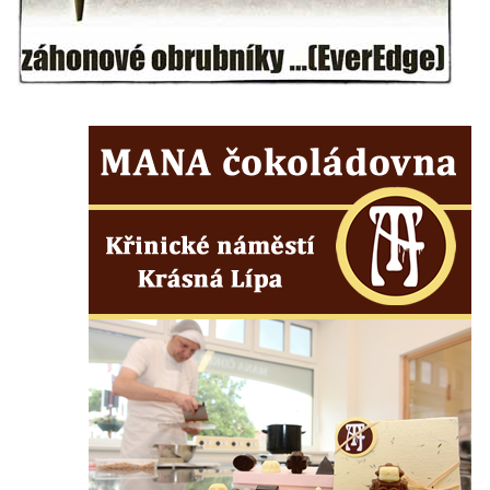
v Mikulášovicích
Kříž před kostelem svatých Petra a Pavla v
Růžové
Centrální kříž na starém hřbitově ve
Vilémově
Centrální kříž na novém hřbitově ve
Vilémově
Kříž u kostela Nanebevzetí Panny Marie na
křížové cestě ve Vilémově
Kříž u cesty mezi Růžovou a Kamenickou
Strání
Kříž u severní zdi kostela Nalezení svatého
Kříže ve Frýdlantu
Kříž na Křížové cestě na Křížovém vrchu ve
Frýdlantu
Centrální kříž hřbitova ve Sloupu v Čechách