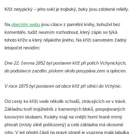
v Kamenném Újezdě
Kříž netypický – jeho sokl je trojboký, boky jsou zdobené reliéfy.
Kříž v Dělnické ulici v Kamenném Újezdě
Na
obecním webu
Boží muka na křižovatce ulic Latrán a K
jsou citace z pamětní knihy, bohužel bez
komentáře, tudíž neumím rozhodnout, který zápis se týká
Malší ve Velešíně
tohoto kříže a který nějakého jiného. Na kříži samotném žádný
Centrální kříž hřbitova ve Velešíně
letopočet nevidím:
Kříž u kostela svatého Václava ve Velešíně
Kříž u brány na hřbitov ve Velešíně
Dne 22. června 1852 byl postaven kříž při polích Vchynických,
Kříž na zahradě domu čp. 127 v Římově
do podstavce zazděn, pískem okolo posypána zem a oplocen.
Kříž u fary v Římově
V roce 1875 byl postaven od obce kříž při silnici do Vchýnic.
Kříž u lípy Jana Gurreho v Římově
Boží muka u hřbitova v Římově
Od cesty ke kříži vede několik schodů, ztrácejících se v trávě.
Centrální kříž hřbitova v Římově
Základnu tvoří trojúhelník z kamenných bloků, pospojovaných
Kříž na návsi v Dolním Třeboníně
kovovými skobami. Kvádry mají na vnější horní hraně mírný
přesah (místy silně poškozený) a celá základna má okosené
Kříž poblíž domu čp. 169 v Plavu
rohy. V její přední části na pravé straně je vsazena malá tabulka
Kříž na návsi v Plavu