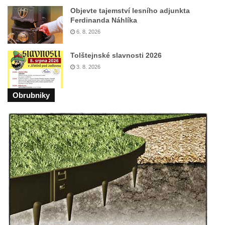
Objevte tajemství lesního adjunkta
Kříž na Kostelní stezce v Mikulášovicích
Ferdinanda Náhlíka
Maazův kříž na Kostelní stezce v
6. 8. 2026
Mikulášovicích
Tolštejnské slavnosti 2026
Boží muka na Kostelní stezce v
3. 8. 2026
Mikulášovicích
Franzeho kříž u domu čp. 356 v
Obrubniky
Mikulášovicích
Hammerberský kříž na křižovatce mezi
domy čp. 739 a 758 v Mikulášovicích
Kříž Johannese Herlta poblíž domu čp. 428
v Mikulášovicích
Drascheho kříž na zahradě domu čp. 915 v
Mikulášovicích
Hillův kříž u domu čp. 436 v Mikulášovicích
Hampelův kříž západně od dolního nádraží