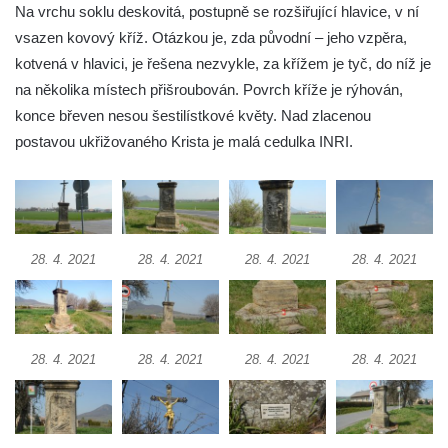
Kříž na rozcestí v Záluží
Na vrchu soklu deskovitá, postupně se rozšiřující hlavice, v ní
Kříž v ulici V Zátiší v Dobříni
vsazen kovový kříž. Otázkou je, zda původní – jeho vzpěra,
kotvená v hlavici, je řešena nezvykle, za křížem je tyč, do níž je
Boží muka u domu čp. 392 na rohu ulic Na
na několika místech přišroubován. Povrch kříže je rýhován,
Hradčanech a Palackého v Roudnici nad
konce břeven nesou šestilístkové květy. Nad zlacenou
Labem
postavou ukřižovaného Krista je malá cedulka INRI.
Kříž v centru Liběšic
Kříž na návsi v Chouči
Boží muka na rozcestí východně od Chouče
Kříž na návsi v Lužici
28. 4. 2021
28. 4. 2021
28. 4. 2021
28. 4. 2021
Kříž na návsi v Dobrčicích
Kříž u domu čp. 3 v Chrámcích
Kříž u polní cesty severozápadně od Kozel
28. 4. 2021
28. 4. 2021
28. 4. 2021
28. 4. 2021
Údajný kříž na návsi v Kozlech
Centrální kříž hřbitova v Kozlech
Kříž východně od Oparna u cesty na Lovoš