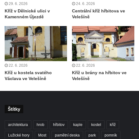
29. 6. 2026
24. 6. 2026
Antoníčka v Teplicích nad Metují
Kříž v Dělnické ulici v
Centrální kříž hřbitova ve
Kamenném Újezdě
Velešíně
Kříž u kostela Nanebevzetí Panny Marie v
Polici nad Metují
Pánův kříž v Broumovských stěnách
Machovský kříž v Broumovských stěnách
Kříž u domu čp. 113 na Vlčí Hoře
Kříž pod domem čp. 177 na Vlčí Hoře
22. 6. 2026
22. 6. 2026
Kříž u kostela svatého
Kříž u brány na hřbitov ve
Centrální kříž hřbitova Vlčí Hora
Václava ve Velešíně
Velešíně
Kříž u domu čp. 128 na Vlčí Hoře
Kříž u domu čp. 79 v ulici Salmovská ve
Velkém Šenově
Štítky
Kříž naproti domu čp. 23 v ulici Salmovská
ve Velkém Šenově
architektura
hrob
hřbitov
kaple
kostel
kříž
Kříž u kostela svatého Jana Křtitele v
Lužické hory
Most
pamětní deska
park
pomník
Teplicích