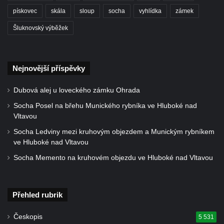
pískovec
skála
sloup
socha
vyhlídka
zámek
Údajný kříž u silnice č. 15 západně od
Želkovic pod horou Libeš
Šluknovský výběžek
Kříž u silnice č. 15 západně od Želkovic
Kříž u silnice č. 15 jižně od Šepetel
Nejnovější příspěvky
Kříž západně od domu čp. 85 v ulici Na
Vilouni v Třebívlicích
Dubová alej u loveckého zámku Ohrada
Kříž na rozcestí naproti domu čp. 714 v
Socha Posel na břehu Munického rybníka ve Hluboké nad
Lučanech nad Nisou
Vltavou
Centrální kříž hřbitova Šumburk nad
Socha Ledviny mezi kruhovým objezdem a Munickým rybníkem
Desnou v Tanvaldu
ve Hluboké nad Vltavou
Kříž u kostela svatého Františka z Assisi v
Socha Memento na kruhovém objezdu ve Hluboké nad Vltavou
Tanvaldu
Kříž u kostela svatého Jana Nepomuckého
Přehled rubrik
ve Starých Křečanech
Kříž u domu čp. 39 v Rybništi
Českopis
5 531