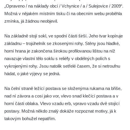
„Opraveno / na náklady obcí / Vchynice / a / Sulejovice / 2009“.
Boží muka v Plavu
Možná v nějakém místním tisku či na obecním webu proběhla
Kříž u Obrázku severovýchodně od
zmínka, já žádnou neobjevil.
Práchně
Kříž na rozcestí u domu čp. 283 v Dolním
Na základně stojí sokl, ve spodní části širší. Jeho tvar kopíruje
Podluží
základnu – trojúhelník se zkosenými rohy. Stěny jsou hladké,
horní hrana je zakončena širokou profilovanou lištou na níž
Görnerův kříž u silnice č. 264 v Dolním
navazuje vlastní tělo soklu s reliéfy v obdélných polích s
Podluží
vykrojenými rohy. Jsou natolik setřelé časem, že si netroufnu
Kříž u domu čp. 155 v Chřibské
hádat, o jaké výjevy se jedná.
Údajný kříž u domu čp. 283 ve Chřibské
Kříž jižně od Bukolu
Na čelní straně ležící postava se složenýma rukama na břiše,
Kříž na návsi v Bukolu
nad ní závora a cosi jako vor, vlevo snad klečící postava a v
horní části oblaka. Vlevo vzadu erb, vpravo vzadu dvě stojící
Centrální kříž hřbitova v Hrobčicích
postavy. Možná někdo znalý dokáže rozpoznat motivy, já k
Kříž u silnice z Chouče do Mirošovic
takovým bohužel nepatřím.
Centrální kříž hřbitova v Chouči