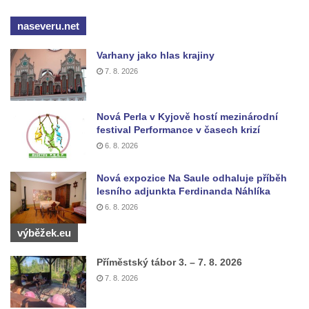
Kříž u domu čp. 1016 v Mikulášovicích
naseveru.net
Herltův kříž u Mikova v Mikulášovicích
Varhany jako hlas krajiny
Kříž u Borských u domu čp. 859 v
7. 8. 2026
Mikulášovicích
Kříž Ließnerových naproti Mikovu v
Mikulášovicích
Nová Perla v Kyjově hostí mezinárodní
festival Performance v časech krizí
Kříž u Mikulášovického potoka poblíž
6. 8. 2026
Mikovu v Mikulášovicích
Lissnerův kříž u domu čp. 39 v
Nová expozice Na Saule odhaluje příběh
lesního adjunkta Ferdinanda Náhlíka
Mikulášovicích
6. 8. 2026
Hampelův kříž u bývalých kasáren v
Mikulášovicích
výběžek.eu
Marchnerův (Zelený) kříž naproti domu čp.
Příměstský tábor 3. – 7. 8. 2026
35 v Mikulášovicích
7. 8. 2026
Schneiderův kříž před domem čp. 55 v
Mikulášovicích