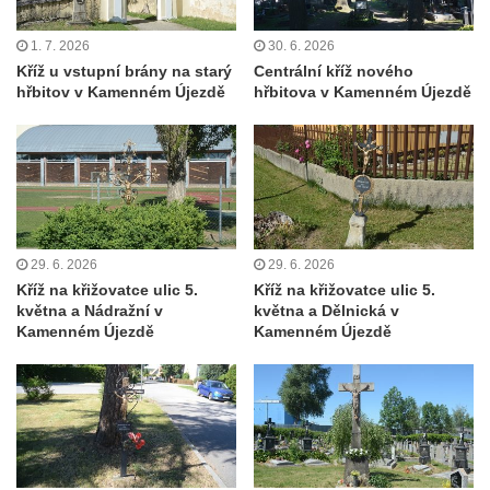
Centrální kříž bývalého hřbitova u kostela
svatého Václava v Rychnově u Jablonce
1. 7. 2026
30. 6. 2026
Kříž u vstupní brány na starý
Centrální kříž nového
nad Nisou
hřbitov v Kamenném Újezdě
hřbitova v Kamenném Újezdě
Misijní kříž na kostele svatého Václava v
Rychnově u Jablonce nad Nisou
Kříž u domu čp. 23 v Pulečném
Kříž u rozcestí u domu čp. 53 v Maršovicích
Centrální kříž hřbitova v Krásné u Pěnčína
29. 6. 2026
29. 6. 2026
Boží muka v zámeckém parku Dolního
Kříž na křižovatce ulic 5.
Kříž na křižovatce ulic 5.
zámku v Teplicích nad Metují
května a Nádražní v
května a Dělnická v
Kamenném Újezdě
Kamenném Újezdě
Kříž na náměstí Aloise Jiráska v Teplicích
nad Metují
Kříž před kostelem Panny Marie Pomocné v
Teplicích nad Metují
Kříž na hřbitově v Teplicích nad Metují
Boží muka nad pramenem U svatého