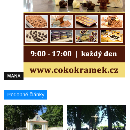
Kříž u koryta náhonu na Chřibské Kamenici
Kříž na Strážném vrchu v Rumburku
Kříž poblíž Ovčího mostu u Tisové
Kříž u kaple svatých Cyrila a Metoděje v
Kunraticích u Šluknova
Kříž na zahradě u domu ev. č. 11 v
Kunraticích u Šluknova
Kříž naproti domu čp. 34 v Kunraticích u
Šluknova
MANA
Kříž u polní cesty mezi Šluknovem a
Knížecím
Podobné články
Školní kříž u polní cesty nad Lipovou ulicí v
Rychnově u Jablonce nad Nisou
Boží muka Anděl strážce v Kostelní ulici v
Rychnově u Jablonce nad Nisou