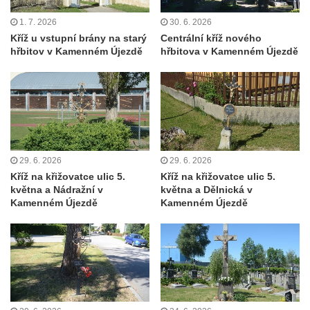
Misijní kříž na kostele svatého Václava v
1. 7. 2026
30. 6. 2026
Rychnově u Jablonce nad Nisou
Kříž u vstupní brány na starý
Centrální kříž nového
hřbitov v Kamenném Újezdě
hřbitova v Kamenném Újezdě
Kříž u domu čp. 23 v Pulečném
Kříž u rozcestí u domu čp. 53 v Maršovicích
Centrální kříž hřbitova v Krásné u Pěnčína
Boží muka v zámeckém parku Dolního
zámku v Teplicích nad Metují
Kříž na náměstí Aloise Jiráska v Teplicích
29. 6. 2026
29. 6. 2026
Kříž na křižovatce ulic 5.
Kříž na křižovatce ulic 5.
nad Metují
května a Nádražní v
května a Dělnická v
Kříž před kostelem Panny Marie Pomocné v
Kamenném Újezdě
Kamenném Újezdě
Teplicích nad Metují
Kříž na hřbitově v Teplicích nad Metují
Boží muka nad pramenem U svatého
Antoníčka v Teplicích nad Metují
Kříž u kostela Nanebevzetí Panny Marie v