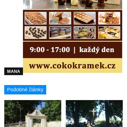
Kříž poblíž Ovčího mostu u Tisové
Kříž u kaple svatých Cyrila a Metoděje v
Kunraticích u Šluknova
Kříž na zahradě u domu ev. č. 11 v
Kunraticích u Šluknova
Kříž naproti domu čp. 34 v Kunraticích u
Šluknova
Kříž u polní cesty mezi Šluknovem a
Knížecím
MANA
Školní kříž u polní cesty nad Lipovou ulicí v
Rychnově u Jablonce nad Nisou
Podobné články
Boží muka Anděl strážce v Kostelní ulici v
Rychnově u Jablonce nad Nisou
Centrální kříž bývalého hřbitova u kostela
svatého Václava v Rychnově u Jablonce
nad Nisou