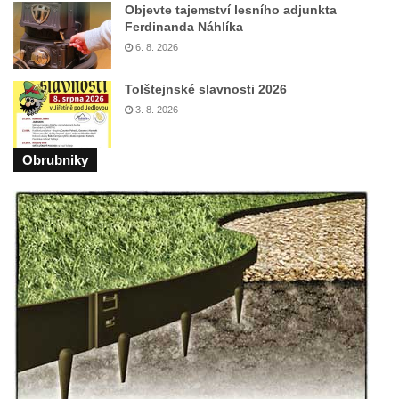
Objevte tajemství lesního adjunkta
Mikulášovicích
Ferdinanda Náhlíka
Boží muka na Kostelní stezce v
6. 8. 2026
Mikulášovicích
Tolštejnské slavnosti 2026
Franzeho kříž u domu čp. 356 v
3. 8. 2026
Mikulášovicích
Hammerberský kříž na křižovatce mezi
Obrubniky
domy čp. 739 a 758 v Mikulášovicích
Kříž Johannese Herlta poblíž domu čp. 428
v Mikulášovicích
Drascheho kříž na zahradě domu čp. 915 v
Mikulášovicích
Hillův kříž u domu čp. 436 v Mikulášovicích
Hampelův kříž západně od dolního nádraží
v Mikulášovicích
Kříž před kostelem svatých Petra a Pavla v
Růžové