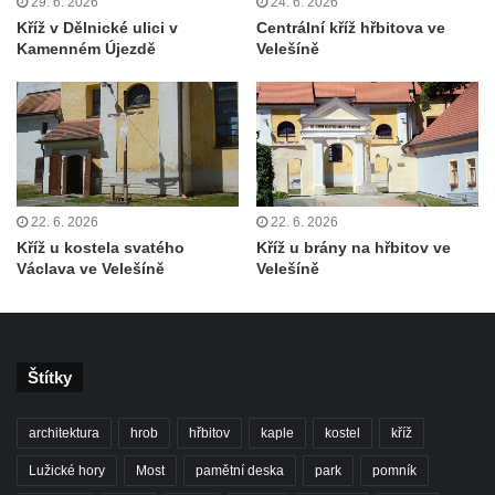
29. 6. 2026
24. 6. 2026
Polici nad Metují
Kříž v Dělnické ulici v
Centrální kříž hřbitova ve
Pánův kříž v Broumovských stěnách
Kamenném Újezdě
Velešíně
Machovský kříž v Broumovských stěnách
Kříž u domu čp. 113 na Vlčí Hoře
Kříž pod domem čp. 177 na Vlčí Hoře
Centrální kříž hřbitova Vlčí Hora
Kříž u domu čp. 128 na Vlčí Hoře
22. 6. 2026
22. 6. 2026
Kříž u kostela svatého
Kříž u brány na hřbitov ve
Kříž u domu čp. 79 v ulici Salmovská ve
Václava ve Velešíně
Velešíně
Velkém Šenově
Kříž naproti domu čp. 23 v ulici Salmovská
ve Velkém Šenově
Štítky
Kříž u kostela svatého Jana Křtitele v
Teplicích
architektura
hrob
hřbitov
kaple
kostel
kříž
Údajný kříž u silnice č. 15 západně od
Želkovic pod horou Libeš
Lužické hory
Most
pamětní deska
park
pomník