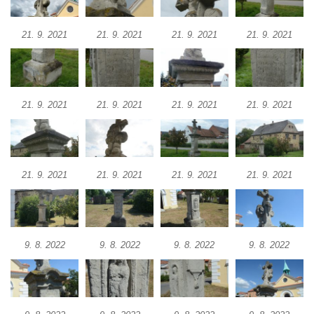
Hradčanech a Palackého v Roudnici nad
Labem
21. 9. 2021
21. 9. 2021
21. 9. 2021
21. 9. 2021
Kříž v centru Liběšic
Kříž na návsi v Chouči
Boží muka na rozcestí východně od Chouče
21. 9. 2021
21. 9. 2021
21. 9. 2021
21. 9. 2021
Kříž na návsi v Lužici
Kříž na návsi v Dobrčicích
Kříž u domu čp. 3 v Chrámcích
21. 9. 2021
21. 9. 2021
21. 9. 2021
21. 9. 2021
Kříž u polní cesty severozápadně od Kozel
Údajný kříž na návsi v Kozlech
Centrální kříž hřbitova v Kozlech
9. 8. 2022
9. 8. 2022
9. 8. 2022
9. 8. 2022
Kříž východně od Oparna u cesty na Lovoš
Pamětní kříž na Lovoši
Kříž na rozcestí u domu čp. 49 ve Svojkově
Centrální kříž bývalého hřbitova v Horním