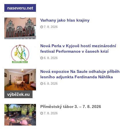
Kříž u Borských u domu čp. 859 v
naseveru.net
Mikulášovicích
Kříž Ließnerových naproti Mikovu v
Varhany jako hlas krajiny
Mikulášovicích
7. 8. 2026
Kříž u Mikulášovického potoka poblíž
Mikovu v Mikulášovicích
Nová Perla v Kyjově hostí mezinárodní
festival Performance v časech krizí
Lissnerův kříž u domu čp. 39 v
6. 8. 2026
Mikulášovicích
Hampelův kříž u bývalých kasáren v
Nová expozice Na Saule odhaluje příběh
Mikulášovicích
lesního adjunkta Ferdinanda Náhlíka
6. 8. 2026
Marchnerův (Zelený) kříž naproti domu čp.
35 v Mikulášovicích
výběžek.eu
Schneiderův kříž před domem čp. 55 v
Příměstský tábor 3. – 7. 8. 2026
Mikulášovicích
7. 8. 2026
Kříž na Kostelní stezce v Mikulášovicích
Maazův kříž na Kostelní stezce v