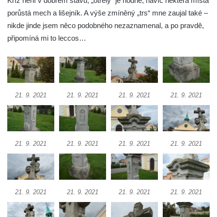
Kříž není v dobrém stavu, „otřelý“ je hodně, navíc některá místa
Práchně
porůstá mech a lišejník. A výše zmíněný „trs“ mne zaujal také –
Kříž na rozcestí u domu čp. 283 v Dolním
nikde jinde jsem něco podobného nezaznamenal, a po pravdě,
Podluží
připomíná mi to leccos…
Görnerův kříž u silnice č. 264 v Dolním
Podluží
Kříž u domu čp. 155 v Chřibské
Údajný kříž u domu čp. 283 ve Chřibské
21. 9. 2021
21. 9. 2021
21. 9. 2021
21. 9. 2021
Kříž jižně od Bukolu
Kříž na návsi v Bukolu
Centrální kříž hřbitova v Hrobčicích
21. 9. 2021
21. 9. 2021
21. 9. 2021
21. 9. 2021
Kříž u silnice z Chouče do Mirošovic
Centrální kříž hřbitova v Chouči
Kříž na rozcestí v Záluží
21. 9. 2021
21. 9. 2021
21. 9. 2021
21. 9. 2021
Kříž v ulici V Zátiší v Dobříni
Boží muka u domu čp. 392 na rohu ulic Na