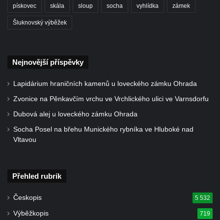
Kříž u silnice č. 15 západně od Želkovic
pískovec
skála
sloup
socha
vyhlídka
zámek
Kříž u silnice č. 15 jižně od Šepetel
Šluknovský výběžek
Kříž západně od domu čp. 85 v ulici Na
Vilouni v Třebívlicích
Nejnovější příspěvky
Kříž na rozcestí naproti domu čp. 714 v
Lučanech nad Nisou
Lapidárium hraničních kamenů u loveckého zámku Ohrada
Centrální kříž hřbitova Šumburk nad
Zvonice na Pěnkavčím vrchu ve Vrchlického ulici ve Varnsdorfu
Desnou v Tanvaldu
Dubová alej u loveckého zámku Ohrada
Kříž u kostela svatého Františka z Assisi v
Socha Posel na břehu Munického rybníka ve Hluboké nad
Tanvaldu
Vltavou
Kříž u kostela svatého Jana Nepomuckého
ve Starých Křečanech
Kříž u domu čp. 39 v Rybništi
Přehled rubrik
Kříž u domu čp. 2 v Rybništi
Českopis
5 532
Kříž u domu čp. 128 v Rybništi
Výběžkopis
719
Kříž východně od Dubé nad lesoparkem