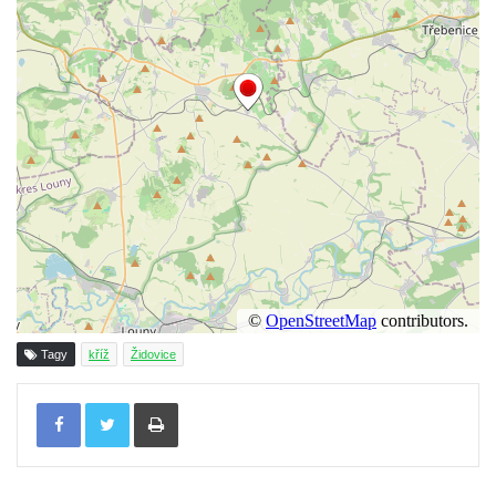
Wäberův kříž v zahradě domu čp. 184 v
Mikulášovicích
Kříž na louce v horních Mikulášovicích
Posteltův kříž naproti domu ev.č. 29 v
Mikulášovicích
Kříž Neubaukreuz u domu čp. 698 v
Mikulášovicích
Kříž manželů Endlerových u továrního
objektu v Mikulášovicích
Kříž u silnice východně od Mikulášovic
Meyerův kříž východně od Mikulášovic
Tagy
kříž
Židovice
Kříž u rozcestí k větrnému mlýnu Světlík v
Tisknout
Horním Podluží
Kříž u domu čp. 1016 v Mikulášovicích
Herltův kříž u Mikova v Mikulášovicích