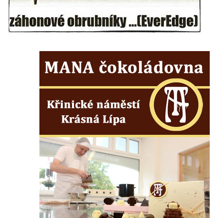
Centrální kříž na starém hřbitově ve
Vilémově
Centrální kříž na novém hřbitově ve
Vilémově
Kříž u kostela Nanebevzetí Panny Marie na
křížové cestě ve Vilémově
Kříž u cesty mezi Růžovou a Kamenickou
Strání
Kříž u severní zdi kostela Nalezení svatého
Kříže ve Frýdlantu
Kříž na Křížové cestě na Křížovém vrchu ve
Frýdlantu
Centrální kříž hřbitova ve Sloupu v Čechách
Kříž u koryta náhonu na Chřibské Kamenici
Kříž na Strážném vrchu v Rumburku