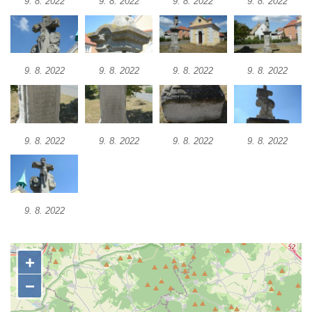
9. 8. 2022
9. 8. 2022
9. 8. 2022
9. 8. 2022
Chlumu
Kříž jižně od Prysku
Boží muka svatého Floriána v Mezné
9. 8. 2022
9. 8. 2022
9. 8. 2022
9. 8. 2022
Neugebauerův kříž východně od Sloupu v
Čechách
Kříž u kostela Zvěstování Panny Marie v
Duchcově
9. 8. 2022
9. 8. 2022
9. 8. 2022
9. 8. 2022
Údajný kříž před kostelem svatých Petra a
Pavla v Jeníkově
Kříž na návsi v Jeníkově
9. 8. 2022
Kříž na křižovatce v Teplické ulici v Lahošti
Kříž U Pěti lip na pastvině severovýchodně
od Mikulášovic
Kříž na rozcestí u domu čp. 123 v
Mikulášovicích