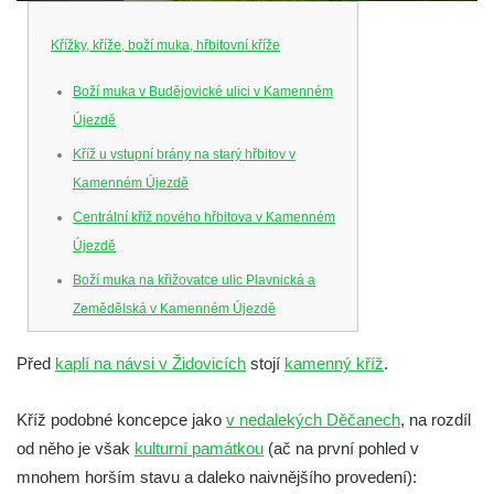
Křížky, kříže, boží muka, hřbitovní kříže
Boží muka v Budějovické ulici v Kamenném
Újezdě
Kříž u vstupní brány na starý hřbitov v
Kamenném Újezdě
Centrální kříž nového hřbitova v Kamenném
Újezdě
Boží muka na křižovatce ulic Plavnická a
Zemědělská v Kamenném Újezdě
Kříž na křižovatce ulic 5. května a Nádražní
Před
kaplí na návsi v Židovicích
stojí
kamenný kříž
.
v Kamenném Újezdě
Kříž na křižovatce ulic 5. května a Dělnická
Kříž podobné koncepce jako
v nedalekých Děčanech
, na rozdíl
v Kamenném Újezdě
od něho je však
kulturní památkou
(ač na první pohled v
Kříž v Dělnické ulici v Kamenném Újezdě
mnohem horším stavu a daleko naivnějšího provedení):