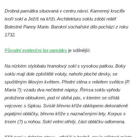
Boží muka na křižovatce ulic Latrán a K
Drobná památka situovaná v centru návsi. Kamenný krucifix
Malší ve Velešíně
tvoří sokl a Ježíš na kříži. Architekturu soklu zdobí reliéf
Centrální kříž hřbitova ve Velešíně
Bolestné Panny Marie. Barokní sochařské dílo pochází z roku
Kříž u kostela svatého Václava ve Velešíně
1732.
Kříž u brány na hřbitov ve Velešíně
Kříž na zahradě domu čp. 127 v Římově
Původní evidenční list památky
je sdílnější:
Kříž u fary v Římově
Na nízkém stylobatu hranolový sokl s vysokou patkou. Boky
Kříž u lípy Jana Gurreho v Římově
soklu mají dole zploštělé voluty, nahoře ploché desky, se
Boží muka u hřbitova v Římově
spuštěným liliovým květem. Přední stěna s reliefem světice (P.
Centrální kříž hřbitova v Římově
Maria ?); vzadu dva nečitelné nápisy. Římsa soklu vpředu
Kříž na návsi v Dolním Třeboníně
proložena obloukem, pod ní obíhá pás, v kterém se střídá
vejcovec s šipkou. Svislé břevno kříže obklopeno dekorativně
Kříž poblíž domu čp. 169 v Plavu
pojatými obláčky, břevno kříže s naznačenými lety. Korpus s
Kříž na návsi v Plavu
trsem (?) u nohou. Sokl velmi otřelý, část obláčku odlomena.
Boží muka v Plavu
Kříž u Obrázku severovýchodně od