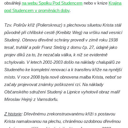
Boží muka na křižovatce ulic Latrán a K
obsáhleji
na webu Spolku Pod Studencem
nebo v knize
Krajina
Malší ve Velešíně
pod Studencem v proměnách doby
.
Centrální kříž hřbitova ve Velešíně
Tzv. Polírův kříž (Polierskreuz) s plechovou siluetou Krista stál
Kříž u kostela svatého Václava ve Velešíně
původně při chřibské cestě (Kreibitz Weg) na vršku nad vesnicí
Kříž u brány na hřbitov ve Velešíně
Studený. Obnovu dřevěné schrány provedl v zimě roku 1938
Kříž na zahradě domu čp. 127 v Římově
tesař, truhlář a polír Franz Stelzig z domu čp. 27, údajně jako
Kříž u fary v Římově
projev díků za to, že nezačala válka, k níž se evidentně
schylovalo. V letech 2001-2003 došlo na náklady chalupářů ze
Kříž u lípy Jana Gurreho v Římově
Studeného ke kompletní renovaci a k transferu kříže na nynější
Boží muka u hřbitova v Římově
místo. V roce 2008 byla nově obnovena malba Krista, neboť se
Centrální kříž hřbitova v Římově
začaly projevovat známky poškození rzí. Na náklady
Kříž na návsi v Dolním Třeboníně
Občanského sdružení Studený a Lipnice vyhotovil obraz malíř
Kříž poblíž domu čp. 169 v Plavu
Miroslav Hejný z Varnsdorfu.
Kříž na návsi v Plavu
Z historie
: Dřevěnému zrekonstruovanému kříži s postavou
Boží muka v Plavu
Krista namalovanou na plechu, chráněnou ozdobnou dřevěnou
Kříž u Obrázku severovýchodně od