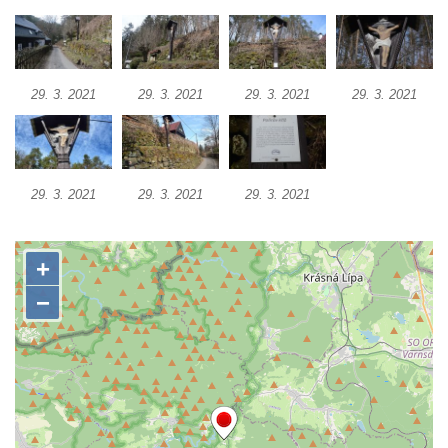
Wäberův kříž v zahradě domu čp. 184 v
Mikulášovicích
Kříž na louce v horních Mikulášovicích
29. 3. 2021
29. 3. 2021
29. 3. 2021
29. 3. 2021
Posteltův kříž naproti domu ev.č. 29 v
Mikulášovicích
Kříž Neubaukreuz u domu čp. 698 v
Mikulášovicích
29. 3. 2021
29. 3. 2021
29. 3. 2021
Kříž manželů Endlerových u továrního
objektu v Mikulášovicích
Kříž u silnice východně od Mikulášovic
Meyerův kříž východně od Mikulášovic
Kříž u rozcestí k větrnému mlýnu Světlík v
Horním Podluží
Kříž u domu čp. 1016 v Mikulášovicích
Herltův kříž u Mikova v Mikulášovicích