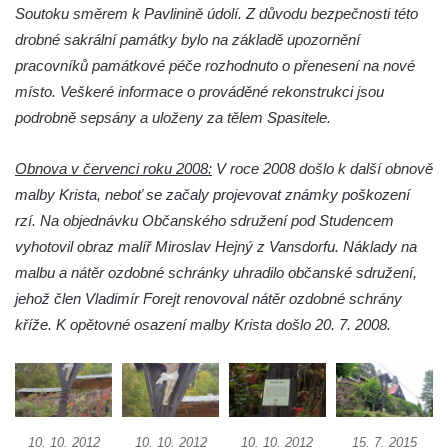
Soutoku směrem k Pavlinině údolí. Z důvodu bezpečnosti této
Chlumu
drobné sakrální památky bylo na základě upozornění
Kříž jižně od Prysku
pracovníků památkové péče rozhodnuto o přenesení na nové
Boží muka svatého Floriána v Mezné
místo. Veškeré informace o prováděné rekonstrukci jsou
podrobně sepsány a uloženy za tělem Spasitele.
Neugebauerův kříž východně od Sloupu v
Čechách
Obnova v červenci roku 2008:
V roce 2008 došlo k další obnově
Kříž u kostela Zvěstování Panny Marie v
malby Krista, neboť se začaly projevovat známky poškození
Duchcově
rzí. Na objednávku Občanského sdružení pod Studencem
Údajný kříž před kostelem svatých Petra a
vyhotovil obraz malíř Miroslav Hejný z Vansdorfu. Náklady na
Pavla v Jeníkově
malbu a nátěr ozdobné schránky uhradilo občanské sdružení,
Kříž na návsi v Jeníkově
jehož člen Vladimír Forejt renovoval nátěr ozdobné schrány
Kříž na křižovatce v Teplické ulici v Lahošti
kříže. K opětovné osazení malby Krista došlo 20. 7. 2008.
Kříž U Pěti lip na pastvině severovýchodně
od Mikulášovic
Kříž na rozcestí u domu čp. 123 v
Mikulášovicích
10. 10. 2012
10. 10. 2012
10. 10. 2012
15. 7. 2015