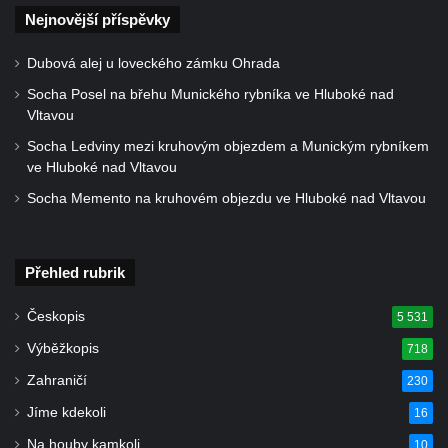
Nejnovější příspěvky
Kříž před hřbitovem v Českolipské ulice v
Dubé
Dubová alej u loveckého zámku Ohrada
Centrální kříž hřbitova v Dubé
Socha Posel na břehu Munického rybníka ve Hluboké nad
Vltavou
Kříž v Zahradní ulici v Dubé
Socha Ledviny mezi kruhovým objezdem a Munickým rybníkem
Kříž v Dlouhé ulici v Dubé
ve Hluboké nad Vltavou
Kříž u kostela Nalezení svatého kříže v
Socha Memento na kruhovém objezdu ve Hluboké nad Vltavou
Dubé
Kříž na hřbitově ve Velkém Šenově
Steinův kříž u hřbitova ve Velkém Šenově
Přehled rubrik
Menzelův kříž u schodiště do kostele
Českopis
5 531
svatého Bartoloměje ve Velkém Šenově
Výběžkopis
718
Kříž na kostele svatého Bartoloměje ve
Zahraničí
230
Velkém Šenově
Jíme kdekoli
16
Künzlův kříž v předhradí hradu Seeberg
Na houby kamkoli
Centrální kříž hřbitova v Cítolibech
10