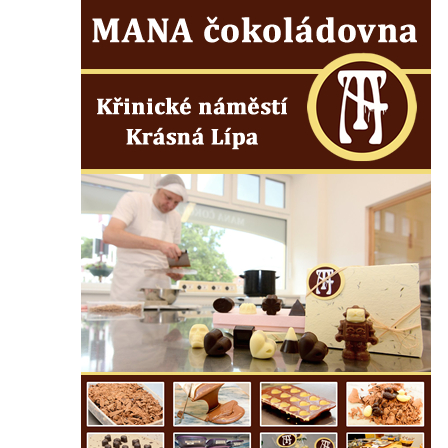
Kříž poblíž Ovčího mostu u Tisové
Kříž u kaple svatých Cyrila a Metoděje v
Kunraticích u Šluknova
Kříž na zahradě u domu ev. č. 11 v
Kunraticích u Šluknova
Kříž naproti domu čp. 34 v Kunraticích u
Šluknova
Kříž u polní cesty mezi Šluknovem a
Knížecím
Školní kříž u polní cesty nad Lipovou ulicí v
Rychnově u Jablonce nad Nisou
Boží muka Anděl strážce v Kostelní ulici v
Rychnově u Jablonce nad Nisou
Centrální kříž bývalého hřbitova u kostela
svatého Václava v Rychnově u Jablonce
nad Nisou