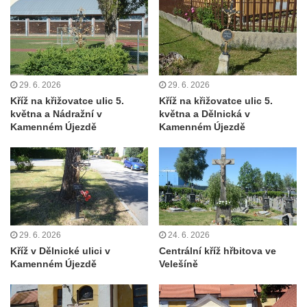
Polici nad Metují
Pánův kříž v Broumovských stěnách
Machovský kříž v Broumovských stěnách
Kříž u domu čp. 113 na Vlčí Hoře
29. 6. 2026
29. 6. 2026
Kříž pod domem čp. 177 na Vlčí Hoře
Kříž na křižovatce ulic 5.
Kříž na křižovatce ulic 5.
května a Nádražní v
května a Dělnická v
Centrální kříž hřbitova Vlčí Hora
Kamenném Újezdě
Kamenném Újezdě
Kříž u domu čp. 128 na Vlčí Hoře
Kříž u domu čp. 79 v ulici Salmovská ve
Velkém Šenově
Kříž naproti domu čp. 23 v ulici Salmovská
ve Velkém Šenově
Kříž u kostela svatého Jana Křtitele v
29. 6. 2026
24. 6. 2026
Kříž v Dělnické ulici v
Centrální kříž hřbitova ve
Teplicích
Kamenném Újezdě
Velešíně
Údajný kříž u silnice č. 15 západně od
Želkovic pod horou Libeš