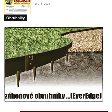
3. 8. 2026
Centrální kříž na starém hřbitově ve
Vilémově
Obrubniky
Centrální kříž na novém hřbitově ve
Vilémově
Kříž u kostela Nanebevzetí Panny Marie na
křížové cestě ve Vilémově
Kříž u cesty mezi Růžovou a Kamenickou
Strání
Kříž u severní zdi kostela Nalezení svatého
Kříže ve Frýdlantu
Kříž na Křížové cestě na Křížovém vrchu ve
Frýdlantu
Centrální kříž hřbitova ve Sloupu v Čechách
Kříž u koryta náhonu na Chřibské Kamenici
Kříž na Strážném vrchu v Rumburku