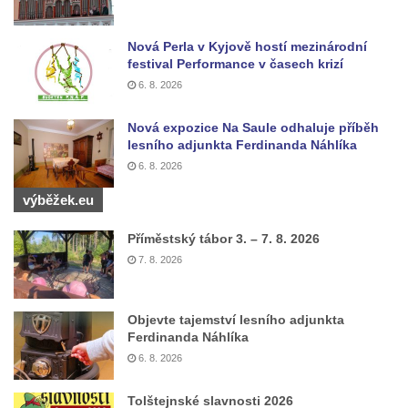
Mikulášovicích
Boží muka na Kostelní stezce v
Nová Perla v Kyjově hostí mezinárodní
festival Performance v časech krizí
Mikulášovicích
6. 8. 2026
Franzeho kříž u domu čp. 356 v
Mikulášovicích
Nová expozice Na Saule odhaluje příběh
lesního adjunkta Ferdinanda Náhlíka
Hammerberský kříž na křižovatce mezi
6. 8. 2026
domy čp. 739 a 758 v Mikulášovicích
Kříž Johannese Herlta poblíž domu čp. 428
výběžek.eu
v Mikulášovicích
Příměstský tábor 3. – 7. 8. 2026
Drascheho kříž na zahradě domu čp. 915 v
7. 8. 2026
Mikulášovicích
Hillův kříž u domu čp. 436 v Mikulášovicích
Objevte tajemství lesního adjunkta
Hampelův kříž západně od dolního nádraží
Ferdinanda Náhlíka
v Mikulášovicích
6. 8. 2026
Kříž před kostelem svatých Petra a Pavla v
Tolštejnské slavnosti 2026
Růžové