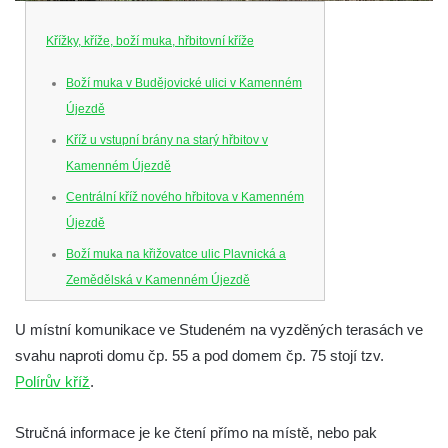
Křížky, kříže, boží muka, hřbitovní kříže
Boží muka v Budějovické ulici v Kamenném
Újezdě
Kříž u vstupní brány na starý hřbitov v
Kamenném Újezdě
Centrální kříž nového hřbitova v Kamenném
Újezdě
Boží muka na křižovatce ulic Plavnická a
Zemědělská v Kamenném Újezdě
Kříž na křižovatce ulic 5. května a Nádražní
U místní komunikace ve Studeném na vyzděných terasách ve
v Kamenném Újezdě
svahu naproti domu čp. 55 a pod domem čp. 75 stojí tzv.
Kříž na křižovatce ulic 5. května a Dělnická
Polírův kříž
.
v Kamenném Újezdě
Kříž v Dělnické ulici v Kamenném Újezdě
Stručná informace je ke čtení přímo na místě, nebo pak