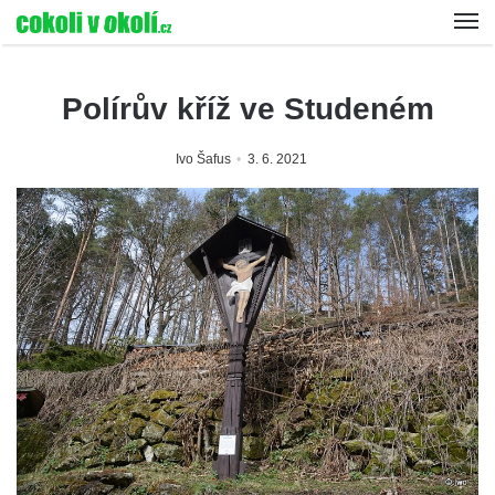
Polírův kříž ve Studeném
Ivo Šafus
3. 6. 2021