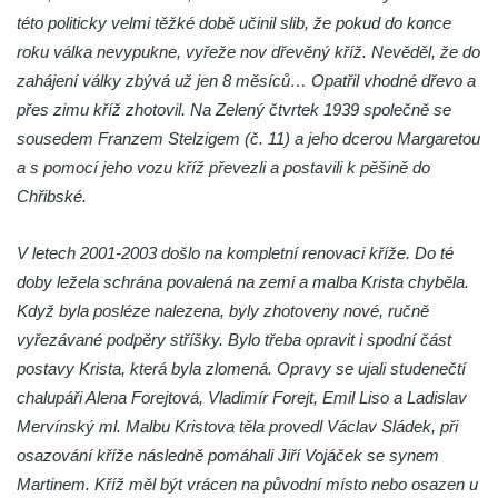
Hradčanech a Palackého v Roudnici nad
této politicky velmi těžké době učinil slib, že pokud do konce
Labem
roku válka nevypukne, vyřeže nov dřevěný kříž. Nevěděl, že do
zahájení války zbývá už jen 8 měsíců… Opatřil vhodné dřevo a
Kříž v centru Liběšic
přes zimu kříž zhotovil. Na Zelený čtvrtek 1939 společně se
Kříž na návsi v Chouči
sousedem Franzem Stelzigem (č. 11) a jeho dcerou Margaretou
Boží muka na rozcestí východně od Chouče
a s pomocí jeho vozu kříž převezli a postavili k pěšině do
Kříž na návsi v Lužici
Chřibské.
Kříž na návsi v Dobrčicích
V letech 2001-2003 došlo na kompletní renovaci kříže. Do té
Kříž u domu čp. 3 v Chrámcích
doby ležela schrána povalená na zemi a malba Krista chyběla.
Kříž u polní cesty severozápadně od Kozel
Když byla posléze nalezena, byly zhotoveny nové, ručně
Údajný kříž na návsi v Kozlech
vyřezávané podpěry stříšky. Bylo třeba opravit i spodní část
Centrální kříž hřbitova v Kozlech
postavy Krista, která byla zlomená. Opravy se ujali studenečtí
Kříž východně od Oparna u cesty na Lovoš
chalupáři Alena Forejtová, Vladimír Forejt, Emil Liso a Ladislav
Mervínský ml. Malbu Kristova těla provedl Václav Sládek, při
Pamětní kříž na Lovoši
osazování kříže následně pomáhali Jiří Vojáček se synem
Kříž na rozcestí u domu čp. 49 ve Svojkově
Martinem. Kříž měl být vrácen na původní místo nebo osazen u
Centrální kříž bývalého hřbitova v Horním