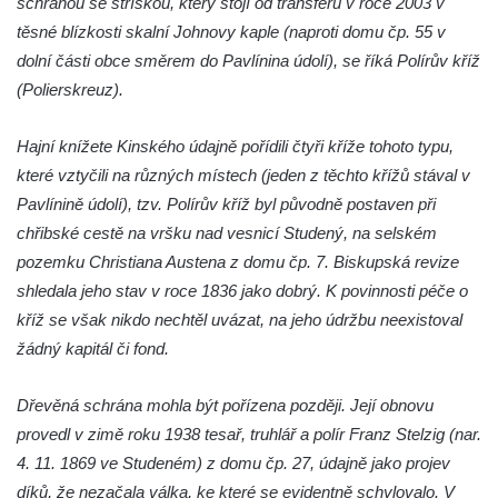
schránou se stříškou, který stojí od transferu v roce 2003 v
Práchně
těsné blízkosti skalní Johnovy kaple (naproti domu čp. 55 v
Kříž na rozcestí u domu čp. 283 v Dolním
dolní části obce směrem do Pavlínina údolí), se říká Polírův kříž
Podluží
(Polierskreuz).
Görnerův kříž u silnice č. 264 v Dolním
Podluží
Hajní knížete Kinského údajně pořídili čtyři kříže tohoto typu,
které vztyčili na různých místech (jeden z těchto křížů stával v
Kříž u domu čp. 155 v Chřibské
Pavlínině údolí), tzv. Polírův kříž byl původně postaven při
Údajný kříž u domu čp. 283 ve Chřibské
chřibské cestě na vršku nad vesnicí Studený, na selském
Kříž jižně od Bukolu
pozemku Christiana Austena z domu čp. 7. Biskupská revize
Kříž na návsi v Bukolu
shledala jeho stav v roce 1836 jako dobrý. K povinnosti péče o
Centrální kříž hřbitova v Hrobčicích
kříž se však nikdo nechtěl uvázat, na jeho údržbu neexistoval
žádný kapitál či fond.
Kříž u silnice z Chouče do Mirošovic
Centrální kříž hřbitova v Chouči
Dřevěná schrána mohla být pořízena později. Její obnovu
Kříž na rozcestí v Záluží
provedl v zimě roku 1938 tesař, truhlář a polír Franz Stelzig (nar.
Kříž v ulici V Zátiší v Dobříni
4. 11. 1869 ve Studeném) z domu čp. 27, údajně jako projev
Boží muka u domu čp. 392 na rohu ulic Na
díků, že nezačala válka, ke které se evidentně schylovalo. V