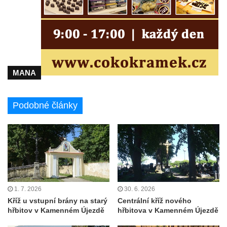
Misijní kříž na kostele svatého Václava v
Rychnově u Jablonce nad Nisou
Kříž u domu čp. 23 v Pulečném
Kříž u rozcestí u domu čp. 53 v Maršovicích
MANA
Centrální kříž hřbitova v Krásné u Pěnčína
Boží muka v zámeckém parku Dolního
zámku v Teplicích nad Metují
Podobné články
Kříž na náměstí Aloise Jiráska v Teplicích
nad Metují
Kříž před kostelem Panny Marie Pomocné v
Teplicích nad Metují
Kříž na hřbitově v Teplicích nad Metují
1. 7. 2026
30. 6. 2026
Boží muka nad pramenem U svatého
Kříž u vstupní brány na starý
Centrální kříž nového
Antoníčka v Teplicích nad Metují
hřbitov v Kamenném Újezdě
hřbitova v Kamenném Újezdě
Kříž u kostela Nanebevzetí Panny Marie v