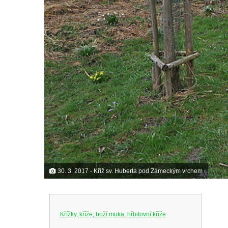
30. 3. 2017 - Kříž sv. Huberta pod Zámeckým vrchem
Křížky, kříže, boží muka, hřbitovní kříže