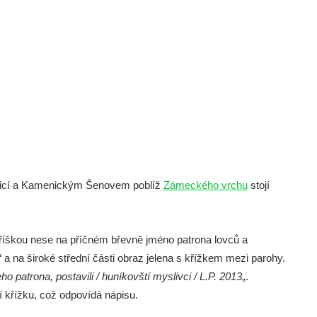
nicí a Kamenickým Šenovem poblíž
Zámeckého vrchu
stojí
stříškou nese na příčném břevně jméno patrona lovců a
“ a na široké střední části obraz jelena s křížkem mezi parohy.
o patrona, postavili / huníkovští myslivci / L.P. 2013
„.
í křížku, což odpovídá nápisu.