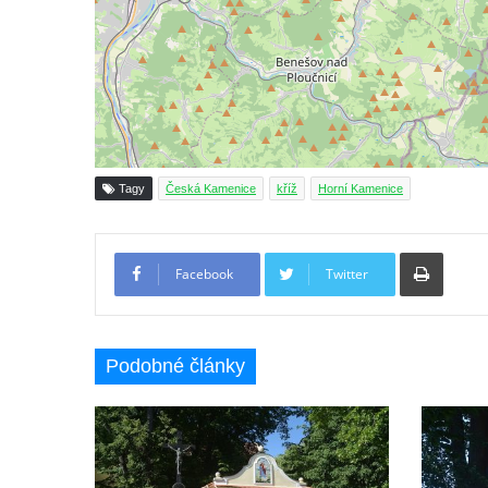
Kříž v centru Liběšic
Kříž na návsi v Chouči
Boží muka na rozcestí východně od Chouče
Kříž na návsi v Lužici
Kříž na návsi v Dobrčicích
Kříž u domu čp. 3 v Chrámcích
Tagy
Česká Kamenice
kříž
Horní Kamenice
Kříž u polní cesty severozápadně od Kozel
Údajný kříž na návsi v Kozlech
Tiskno
Facebook
Twitter
Centrální kříž hřbitova v Kozlech
Kříž východně od Oparna u cesty na Lovoš
Pamětní kříž na Lovoši
Podobné články
Kříž na rozcestí u domu čp. 49 ve Svojkově
Centrální kříž bývalého hřbitova v Horním
Chlumu
Kříž jižně od Prysku