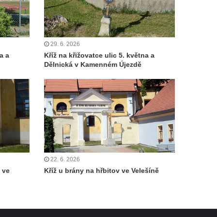
29. 6. 2026
a a
Kříž na křižovatce ulic 5. května a
Dělnická v Kamenném Újezdě
22. 6. 2026
 ve
Kříž u brány na hřbitov ve Velešíně