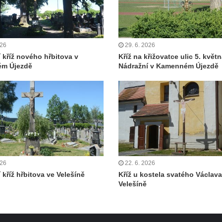
026
29. 6. 2026
í kříž nového hřbitova v
Kříž na křižovatce ulic 5. květn
m Újezdě
Nádražní v Kamenném Újezdě
026
22. 6. 2026
 kříž hřbitova ve Velešíně
Kříž u kostela svatého Václava
Velešíně