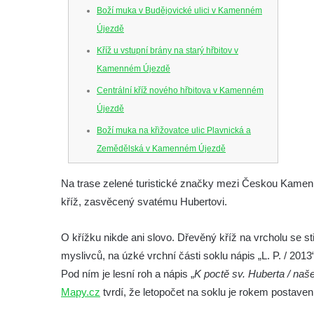
Boží muka v Budějovické ulici v Kamenném
Újezdě
Kříž u vstupní brány na starý hřbitov v
Kamenném Újezdě
Centrální kříž nového hřbitova v Kamenném
Újezdě
Boží muka na křižovatce ulic Plavnická a
Zemědělská v Kamenném Újezdě
Kříž na křižovatce ulic 5. května a Nádražní
Na trase zelené turistické značky mezi Českou Kame
v Kamenném Újezdě
kříž, zasvěcený svatému Hubertovi.
Kříž na křižovatce ulic 5. května a Dělnická
v Kamenném Újezdě
O křížku nikde ani slovo. Dřevěný kříž na vrcholu se 
Kříž v Dělnické ulici v Kamenném Újezdě
myslivců, na úzké vrchní části soklu nápis „L. P. / 2013
Boží muka na křižovatce ulic Latrán a K
Pod ním je lesní roh a nápis „
K poctě sv. Huberta / našeh
Malší ve Velešíně
Mapy.cz
tvrdí, že letopočet na soklu je rokem postaven
Centrální kříž hřbitova ve Velešíně