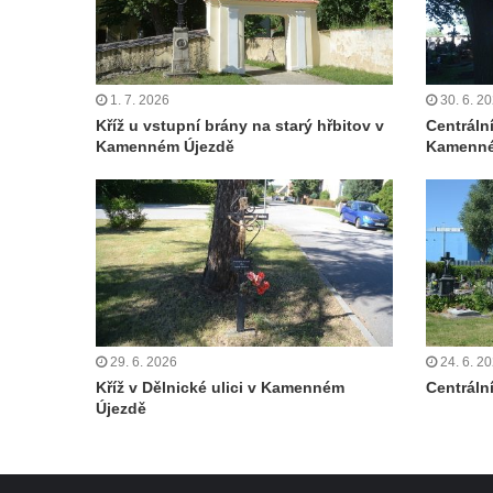
Boží muka svatého Floriána v Mezné
Neugebauerův kříž východně od Sloupu v
Čechách
1. 7. 2026
30. 6. 2
Kříž u kostela Zvěstování Panny Marie v
Kříž u vstupní brány na starý hřbitov v
Centráln
Duchcově
Kamenném Újezdě
Kamenné
Údajný kříž před kostelem svatých Petra a
Pavla v Jeníkově
Kříž na návsi v Jeníkově
Kříž na křižovatce v Teplické ulici v Lahošti
Kříž U Pěti lip na pastvině severovýchodně
od Mikulášovic
29. 6. 2026
24. 6. 2
Kříž na rozcestí u domu čp. 123 v
Kříž v Dělnické ulici v Kamenném
Centrální
Mikulášovicích
Újezdě
Wäberův kříž v zahradě domu čp. 184 v
Mikulášovicích