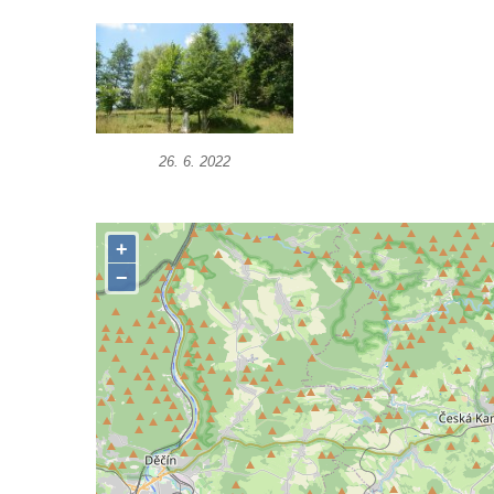
Podluží
Görnerův kříž u silnice č. 264 v Dolním
Podluží
Kříž u domu čp. 155 v Chřibské
Údajný kříž u domu čp. 283 ve Chřibské
26. 6. 2022
Kříž jižně od Bukolu
Kříž na návsi v Bukolu
Centrální kříž hřbitova v Hrobčicích
Kříž u silnice z Chouče do Mirošovic
Centrální kříž hřbitova v Chouči
Kříž na rozcestí v Záluží
Kříž v ulici V Zátiší v Dobříni
Boží muka u domu čp. 392 na rohu ulic Na
Hradčanech a Palackého v Roudnici nad
Labem