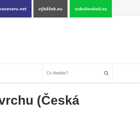
naseveru.net
výběžek.eu
cokolivokoli.cz
vrchu (Česká