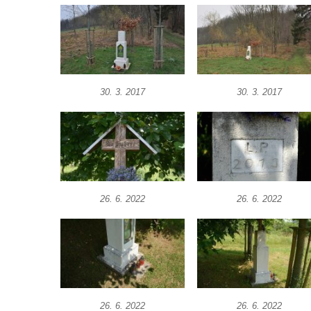
Kříž u kostela svatého Václava ve Velešíně
Kříž u brány na hřbitov ve Velešíně
Kříž na zahradě domu čp. 127 v Římově
Kříž u fary v Římově
30. 3. 2017
30. 3. 2017
Kříž u lípy Jana Gurreho v Římově
Boží muka u hřbitova v Římově
Centrální kříž hřbitova v Římově
Kříž na návsi v Dolním Třeboníně
Kříž poblíž domu čp. 169 v Plavu
26. 6. 2022
26. 6. 2022
Kříž na návsi v Plavu
Boží muka v Plavu
Kříž u Obrázku severovýchodně od
Práchně
Kříž na rozcestí u domu čp. 283 v Dolním
26. 6. 2022
26. 6. 2022