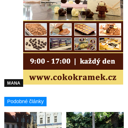
Antoníčka v Teplicích nad Metují
Kříž u kostela Nanebevzetí Panny Marie v
Polici nad Metují
Pánův kříž v Broumovských stěnách
Machovský kříž v Broumovských stěnách
Kříž u domu čp. 113 na Vlčí Hoře
Kříž pod domem čp. 177 na Vlčí Hoře
Centrální kříž hřbitova Vlčí Hora
Kříž u domu čp. 128 na Vlčí Hoře
MANA
Kříž u domu čp. 79 v ulici Salmovská ve
Velkém Šenově
Podobné články
Kříž naproti domu čp. 23 v ulici Salmovská
ve Velkém Šenově
Kříž u kostela svatého Jana Křtitele v
Teplicích