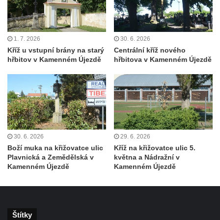
Kříž u domu čp. 2 v Rybništi
Kříž u domu čp. 128 v Rybništi
Kříž východně od Dubé nad lesoparkem
1. 7. 2026
30. 6. 2026
Kříž u vstupní brány na starý
Centrální kříž nového
Kříž před hřbitovem v Českolipské ulice v
hřbitov v Kamenném Újezdě
hřbitova v Kamenném Újezdě
Dubé
Centrální kříž hřbitova v Dubé
Kříž v Zahradní ulici v Dubé
Kříž v Dlouhé ulici v Dubé
Kříž u kostela Nalezení svatého kříže v
30. 6. 2026
29. 6. 2026
Dubé
Boží muka na křižovatce ulic
Kříž na křižovatce ulic 5.
Kříž na hřbitově ve Velkém Šenově
Plavnická a Zemědělská v
května a Nádražní v
Kamenném Újezdě
Kamenném Újezdě
Steinův kříž u hřbitova ve Velkém Šenově
Menzelův kříž u schodiště do kostele
svatého Bartoloměje ve Velkém Šenově
Kříž na kostele svatého Bartoloměje ve
Štítky