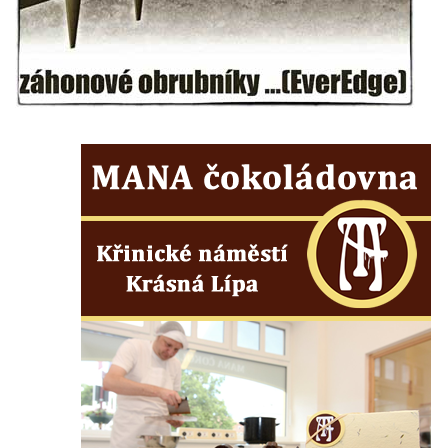
Centrální kříž bývalého hřbitova u kostela
svatého Václava v Rychnově u Jablonce
nad Nisou
Misijní kříž na kostele svatého Václava v
Rychnově u Jablonce nad Nisou
Kříž u domu čp. 23 v Pulečném
Kříž u rozcestí u domu čp. 53 v Maršovicích
Centrální kříž hřbitova v Krásné u Pěnčína
Boží muka v zámeckém parku Dolního
zámku v Teplicích nad Metují
Kříž na náměstí Aloise Jiráska v Teplicích
nad Metují
Kříž před kostelem Panny Marie Pomocné v
Teplicích nad Metují
Kříž na hřbitově v Teplicích nad Metují
Boží muka nad pramenem U svatého