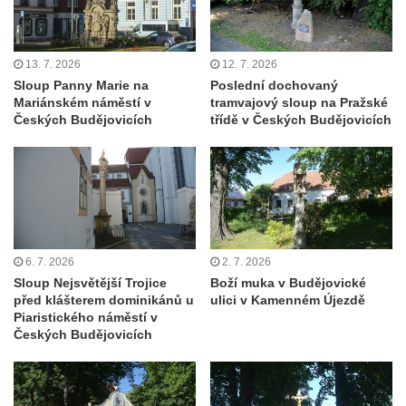
Údajný kříž u silnice č. 15 západně od
Želkovic pod horou Libeš
13. 7. 2026
12. 7. 2026
Kříž u silnice č. 15 západně od Želkovic
Sloup Panny Marie na
Poslední dochovaný
Kříž u silnice č. 15 jižně od Šepetel
Mariánském náměstí v
tramvajový sloup na Pražské
Českých Budějovicích
třídě v Českých Budějovicích
Kříž západně od domu čp. 85 v ulici Na
Vilouni v Třebívlicích
Kříž na rozcestí naproti domu čp. 714 v
Lučanech nad Nisou
Centrální kříž hřbitova Šumburk nad
Desnou v Tanvaldu
6. 7. 2026
2. 7. 2026
Sloup Nejsvětější Trojice
Boží muka v Budějovické
Kříž u kostela svatého Františka z Assisi v
před klášterem dominikánů u
ulici v Kamenném Újezdě
Tanvaldu
Piaristického náměstí v
Českých Budějovicích
Kříž u kostela svatého Jana Nepomuckého
ve Starých Křečanech
Kříž u domu čp. 39 v Rybništi