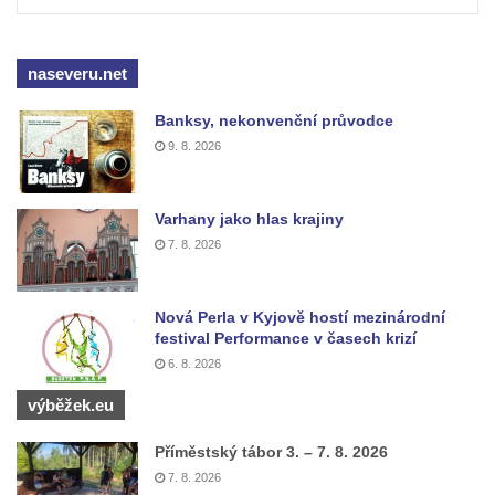
v Mikulášovicích
Kříž před kostelem svatých Petra a Pavla v
naseveru.net
Růžové
Centrální kříž na starém hřbitově ve
Banksy, nekonvenční průvodce
Vilémově
9. 8. 2026
Centrální kříž na novém hřbitově ve
Vilémově
Varhany jako hlas krajiny
Kříž u kostela Nanebevzetí Panny Marie na
7. 8. 2026
křížové cestě ve Vilémově
Kříž u cesty mezi Růžovou a Kamenickou
Nová Perla v Kyjově hostí mezinárodní
Strání
festival Performance v časech krizí
Kříž u severní zdi kostela Nalezení svatého
6. 8. 2026
Kříže ve Frýdlantu
výběžek.eu
Kříž na Křížové cestě na Křížovém vrchu ve
Příměstský tábor 3. – 7. 8. 2026
Frýdlantu
7. 8. 2026
Centrální kříž hřbitova ve Sloupu v Čechách