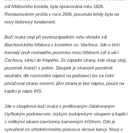
zdi hřbitovního kostela, byla opravována roku 1828.
Boží muka v Plavu
Restaurováním prošla v roce 2006, posunuta tehdy byla na
Kříž u Obrázku severovýchodně od
nový betonový fundament.
Práchně
Kříž na rozcestí u domu čp. 283 v Dolním
Boží muka stojí při severozápadním rohu ohradní zdi
Podluží
libochovického hřbitova s kostelem sv. Vavřince. Jde o širší
travnatý pruh rovinatého pozemku mezi hřbitovní zdí a ulicí
Görnerův kříž u silnice č. 264 v Dolním
Čechova, silnicí do Klapého. Ze západní strany, kde sloup stojí,
Podluží
pozemek hraničí s polem. Sloupek je stranově poměrně
Kříž u domu čp. 155 v Chřibské
neutrální, dle rozmístění nápisů na podstavci lze za čelní
Údajný kříž u domu čp. 283 ve Chřibské
považovat stranu severní, jižní strana je bez nápisu, pouze na
Kříž jižně od Bukolu
kaplici je nápis IHS.
Kříž na návsi v Bukolu
Jde o sloupková boží muka s profilovaným článkovaným
Centrální kříž hřbitova v Hrobčicích
čtyřbokým podstavcem, nízkým toskánským sloupem a kaplicí
Kříž u silnice z Chouče do Mirošovic
s mělkými nikami završenou kamenným křížkem. Dílo je
Centrální kříž hřbitova v Chouči
vytvořené ze střednězrnného pískovce okrové barvy. Nový v