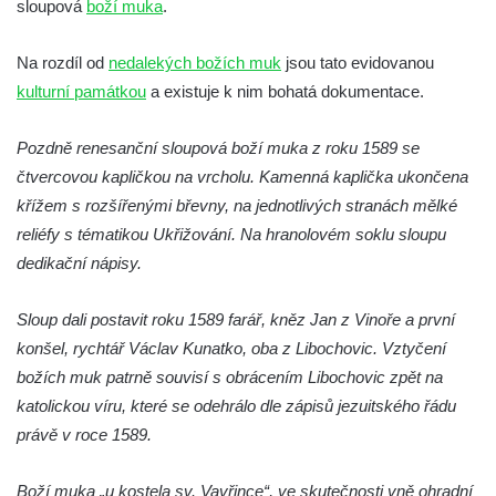
sloupová
boží muka
.
v Kamenném Újezdě
Kříž v Dělnické ulici v Kamenném Újezdě
Na rozdíl od
nedalekých božích muk
jsou tato evidovanou
Boží muka na křižovatce ulic Latrán a K
kulturní památkou
a existuje k nim bohatá dokumentace.
Malší ve Velešíně
Pozdně renesanční sloupová boží muka z roku 1589 se
Centrální kříž hřbitova ve Velešíně
čtvercovou kapličkou na vrcholu. Kamenná kaplička ukončena
Kříž u kostela svatého Václava ve Velešíně
křížem s rozšířenými břevny, na jednotlivých stranách mělké
Kříž u brány na hřbitov ve Velešíně
reliéfy s tématikou Ukřižování. Na hranolovém soklu sloupu
Kříž na zahradě domu čp. 127 v Římově
dedikační nápisy.
Kříž u fary v Římově
Sloup dali postavit roku 1589 farář, kněz Jan z Vinoře a první
Kříž u lípy Jana Gurreho v Římově
konšel, rychtář Václav Kunatko, oba z Libochovic. Vztyčení
Boží muka u hřbitova v Římově
božích muk patrně souvisí s obrácením Libochovic zpět na
Centrální kříž hřbitova v Římově
katolickou víru, které se odehrálo dle zápisů jezuitského řádu
Kříž na návsi v Dolním Třeboníně
právě v roce 1589.
Kříž poblíž domu čp. 169 v Plavu
Boží muka „u kostela sv. Vavřince“, ve skutečnosti vně ohradní
Kříž na návsi v Plavu