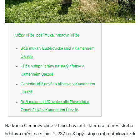
Křížky, kříže, boží muka, hřbitovní kříže
Boží muka v Budějovické ulici v Kamenném
Újezdě
Kříž u vstupní brány na starý hřbitov v
Kamenném Újezdě
Centrální kříž nového hřbitova v Kamenném
Újezdě
Boží muka na křižovatce ulic Plavnická a
Zemědělská v Kamenném Újezdě
Kříž na křižovatce ulic 5. května a Nádražní
Na konci Čechovy ulice v Libochovicích, která se u městského
v Kamenném Újezdě
hřbitova mění na silnici č. 237 na Klapý, stojí u rohu hřbitovní zdi
Kříž na křižovatce ulic 5. května a Dělnická