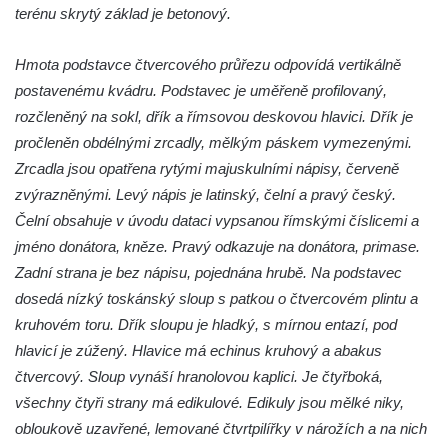
Kříž na rozcestí v Záluží
terénu skrytý základ je betonový.
Kříž v ulici V Zátiší v Dobříni
Hmota podstavce čtvercového průřezu odpovídá vertikálně
Boží muka u domu čp. 392 na rohu ulic Na
postavenému kvádru. Podstavec je uměřeně profilovaný,
Hradčanech a Palackého v Roudnici nad
rozčleněný na sokl, dřík a římsovou deskovou hlavici. Dřík je
Labem
pročleněn obdélnými zrcadly, mělkým páskem vymezenými.
Kříž v centru Liběšic
Zrcadla jsou opatřena rytými majuskulními nápisy, červeně
Kříž na návsi v Chouči
zvýrazněnými. Levý nápis je latinský, čelní a pravý český.
Boží muka na rozcestí východně od Chouče
Čelní obsahuje v úvodu dataci vypsanou římskými číslicemi a
Kříž na návsi v Lužici
jméno donátora, kněze. Pravý odkazuje na donátora, primase.
Kříž na návsi v Dobrčicích
Zadní strana je bez nápisu, pojednána hrubě. Na podstavec
dosedá nízký toskánský sloup s patkou o čtvercovém plintu a
Kříž u domu čp. 3 v Chrámcích
kruhovém toru. Dřík sloupu je hladký, s mírnou entazí, pod
Kříž u polní cesty severozápadně od Kozel
hlavicí je zúžený. Hlavice má echinus kruhový a abakus
Údajný kříž na návsi v Kozlech
čtvercový. Sloup vynáší hranolovou kaplici. Je čtyřboká,
Centrální kříž hřbitova v Kozlech
všechny čtyři strany má edikulové. Edikuly jsou mělké niky,
Kříž východně od Oparna u cesty na Lovoš
obloukově uzavřené, lemované čtvrtpilířky v nárožích a na nich