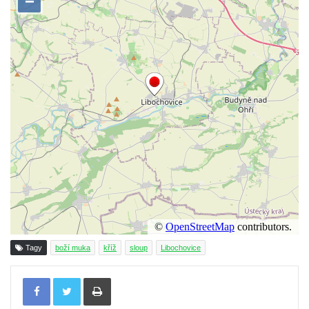
Kříž na Kostelní stezce v Mikulášovicích
Maazův kříž na Kostelní stezce v
Mikulášovicích
Boží muka na Kostelní stezce v
Mikulášovicích
Franzeho kříž u domu čp. 356 v
Mikulášovicích
Hammerberský kříž na křižovatce mezi
domy čp. 739 a 758 v Mikulášovicích
Kříž Johannese Herlta poblíž domu čp. 428
v Mikulášovicích
Drascheho kříž na zahradě domu čp. 915 v
Tagy
boží muka
kříž
sloup
Libochovice
Mikulášovicích
Tisknout
Hillův kříž u domu čp. 436 v Mikulášovicích
Hampelův kříž západně od dolního nádraží