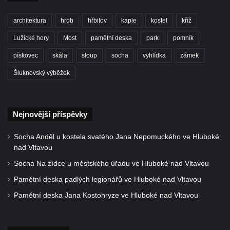
Velkém Šenově
Künzlův kříž v předhradí hradu Seeberg
architektura
hrob
hřbitov
kaple
kostel
kříž
Centrální kříž hřbitova v Cítolibech
Lužické hory
Most
pamětní deska
park
pomník
Rotující kříž před farou v Cítolibech
pískovec
skála
sloup
socha
vyhlídka
zámek
Boží muka Na Spravedlnosti na jižním
Šluknovský výběžek
okraji Loun
Centrální kříž hřbitova v Chlumčanech
Kříž u Kleinova statku v Konětopech
Nejnovější příspěvky
Centrální kříž bývalého hřbitova u kostela
Socha Anděl u kostela svatého Jana Nepomuckého ve Hluboké
svatého Jakuba ve Hřivicích
nad Vltavou
Kříž na rozcestí v severní části Touchovic
Socha Na zídce u městského úřadu ve Hluboké nad Vltavou
Kříž u kaple svatého Josefa v Jimlíně
Pamětní deska padlých legionářů ve Hluboké nad Vltavou
Centrální kříž hřbitova v Opočně u Loun
Pamětní deska Jana Kostohryze ve Hluboké nad Vltavou
Kříž na vstupní bráně na hřbitov v Opočně u
Loun