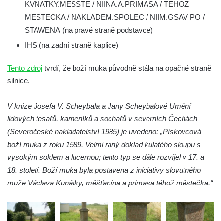
KVNATKY.MESSTE / NIINA.A.PRIMASA / TEHOZ
Kříž na rozcestí u domu čp. 123 v
MESTECKA / NAKLADEM.SPOLEC / NIIM.GSAV PO /
Mikulášovicích
STAWENA (na pravé straně podstavce)
Wäberův kříž v zahradě domu čp. 184 v
IHS (na zadní straně kaplice)
Mikulášovicích
Tento zdroj
tvrdí, že boží muka původně stála na opačné straně
Kříž na louce v horních Mikulášovicích
silnice.
Posteltův kříž naproti domu ev.č. 29 v
Mikulášovicích
V knize Josefa V. Scheybala a Jany Scheybalové Umění
Kříž Neubaukreuz u domu čp. 698 v
lidových tesařů, kameníků a sochařů v severních Čechách
Mikulášovicích
(Severočeské nakladatelství 1985) je uvedeno: „Pískovcová
Kříž manželů Endlerových u továrního
boží muka z roku 1589. Velmi raný doklad kulatého sloupu s
objektu v Mikulášovicích
vysokým soklem a lucernou; tento typ se dále rozvíjel v 17. a
18. století. Boží muka byla postavena z iniciativy slovutného
Kříž u silnice východně od Mikulášovic
muže Václava Kunátky, měšťanína a primasa téhož městečka.“
Meyerův kříž východně od Mikulášovic
Kříž u rozcestí k větrnému mlýnu Světlík v
Horním Podluží