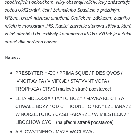
spočívajícím obloučkem. Niky obsahují reliéfy, levý znázorňuje
Pamětní kříž na Lovoši
scénu Ukřižování, čelní žehnajícího Spasitele s prázdným
Kříž na rozcestí u domu čp. 49 ve Svojkově
křížem, pravý nástroje umučení. Grafickým základem zadního
Centrální kříž bývalého hřbitova v Horním
reliéfu je monogram IHS. Kaplici završuje stanová stříška, která
Chlumu
volně přechází do vertikály kamenného křížku. Křížek je k čelní
Kříž jižně od Prysku
straně díla obrácen bokem.
Boží muka svatého Floriána v Mezné
Nápisy:
Neugebauerův kříž východně od Sloupu v
Čechách
PRESBYTER HÆC / PRIMA SQUE / FIDES.QVOS /
Kříž u kostela Zvěstování Panny Marie v
IVNGIT AVITA / VIVIFCÆ / STATVVNT VOTA /
Duchcově
TROPHÆA / CRVCI (na levé straně podstavce)
Údajný kříž před kostelem svatých Petra a
LETA MDLXXXIX / TAYTO BOZY / MAVKA KE CTI / A
Pavla v Jeníkově
CHWALE.BOZY / OD CTIHODNEHO / KNYEZE IANA / Z
Kříž na návsi v Jeníkově
WINORZE.TOHO / CASU FARARZE / W MIESTECKV /
Kříž na křižovatce v Teplické ulici v Lahošti
LIBOCHOWICYCH (na přední straně podstavce)
Kříž U Pěti lip na pastvině severovýchodně
A SLOWVTNEHO / MVZE WACLAWA /
od Mikulášovic