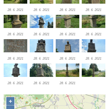
Kříž u domu čp. 1016 v Mikulášovicích
28. 6. 2021
28. 6. 2021
28. 6. 2021
28. 6. 2021
Herltův kříž u Mikova v Mikulášovicích
Kříž u Borských u domu čp. 859 v
Mikulášovicích
Kříž Ließnerových naproti Mikovu v
28. 6. 2021
28. 6. 2021
28. 6. 2021
28. 6. 2021
Mikulášovicích
Kříž u Mikulášovického potoka poblíž
Mikovu v Mikulášovicích
28. 6. 2021
28. 6. 2021
28. 6. 2021
28. 6. 2021
Lissnerův kříž u domu čp. 39 v
Mikulášovicích
Hampelův kříž u bývalých kasáren v
Mikulášovicích
28. 6. 2021
28. 6. 2021
28. 6. 2021
Marchnerův (Zelený) kříž naproti domu čp.
35 v Mikulášovicích
Schneiderův kříž před domem čp. 55 v
Mikulášovicích