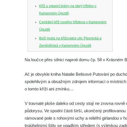
Kříž u vstupní brány na starý hřbitov v
Kamenném Újezdě
Centrální kříž nového hřbitova v Kamenném
Újezdě
Boží muka na křižovatce ulic Plavnická a
Zemědělská v Kamenném Újezdě
Kříž na křižovatce ulic 5. května a Nádražní
Na loučce přes silnici naproti domu čp. 58 v Krásném B
v Kamenném Újezdě
Kříž na křižovatce ulic 5. května a Dělnická
Ač je obvykle kniha Natalie Belisové Putování po duch
v Kamenném Újezdě
spolehlivým a obsažným zdrojem informací o místních
Kříž v Dělnické ulici v Kamenném Újezdě
o tomto kříži ani zmínku…
Boží muka na křižovatce ulic Latrán a K
V travnaté ploše daleko od cesty stojí ne zrovna rovn
Malší ve Velešíně
půdorysu. Ve spodní části širší, ukončený profilovanou l
Centrální kříž hřbitova ve Velešíně
rámované pole s rohovými uchy a reliéfní girlandou v hor
Kříž u kostela svatého Václava ve Velešíně
trojúhelnými štíty se vpadlým středem (s výjimkou zadn