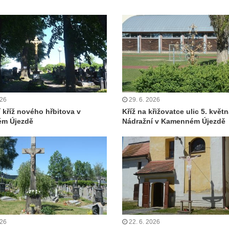
026
29. 6. 2026
í kříž nového hřbitova v
Kříž na křižovatce ulic 5. květn
m Újezdě
Nádražní v Kamenném Újezdě
026
22. 6. 2026