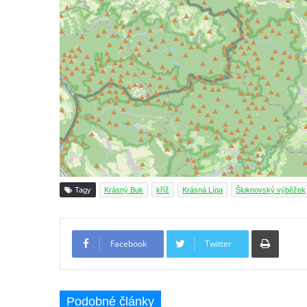
Boží muka na rozcestí východně od Chouče
Kříž na návsi v Lužici
Kříž na návsi v Dobrčicích
Kříž u domu čp. 3 v Chrámcích
Kříž u polní cesty severozápadně od Kozel
Údajný kříž na návsi v Kozlech
Centrální kříž hřbitova v Kozlech
Kříž východně od Oparna u cesty na Lovoš
Pamětní kříž na Lovoši
Tagy
Krásný Buk
kříž
Krásná Lípa
Šluknovský výběžek
Kříž na rozcestí u domu čp. 49 ve Svojkově
Centrální kříž bývalého hřbitova v Horním
Tiskno
Chlumu
Facebook
Twitter
Kříž jižně od Prysku
Boží muka svatého Floriána v Mezné
Podobné články
Neugebauerův kříž východně od Sloupu v