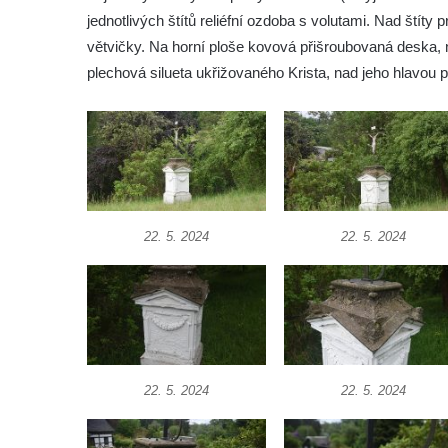
Kříž u brány na hřbitov ve Velešíně
jednotlivých štítů reliéfní ozdoba s volutami. Nad štíty 
Kříž na zahradě domu čp. 127 v Římově
větvičky. Na horní ploše kovová přišroubovaná deska, 
Kříž u fary v Římově
plechová silueta ukřižovaného Krista, nad jeho hlavou 
Kříž u lípy Jana Gurreho v Římově
Boží muka u hřbitova v Římově
Centrální kříž hřbitova v Římově
Kříž na návsi v Dolním Třeboníně
Kříž poblíž domu čp. 169 v Plavu
22. 5. 2024
22. 5. 2024
Kříž na návsi v Plavu
Boží muka v Plavu
Kříž u Obrázku severovýchodně od
Práchně
Kříž na rozcestí u domu čp. 283 v Dolním
22. 5. 2024
22. 5. 2024
Podluží
Görnerův kříž u silnice č. 264 v Dolním