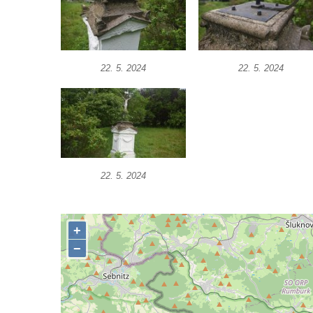
Podluží
Kříž u domu čp. 155 v Chřibské
Údajný kříž u domu čp. 283 ve Chřibské
22. 5. 2024
22. 5. 2024
Kříž jižně od Bukolu
Kříž na návsi v Bukolu
Centrální kříž hřbitova v Hrobčicích
Kříž u silnice z Chouče do Mirošovic
Centrální kříž hřbitova v Chouči
22. 5. 2024
Kříž na rozcestí v Záluží
Kříž v ulici V Zátiší v Dobříni
Boží muka u domu čp. 392 na rohu ulic Na
Hradčanech a Palackého v Roudnici nad
Labem
Kříž v centru Liběšic
Kříž na návsi v Chouči