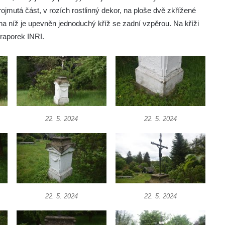
projmutá část, v rozích rostlinný dekor, na ploše dvě zkřížené
na níž je upevněn jednoduchý kříž se zadní vzpěrou. Na kříži
praporek INRI.
22. 5. 2024
22. 5. 2024
22. 5. 2024
22. 5. 2024