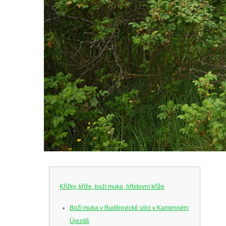
Křížky, kříže, boží muka, hřbitovní kříže
Boží muka v Budějovické ulici v Kamenném
Újezdě