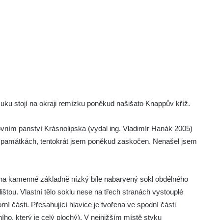
uku stojí na okraji remízku poněkud našišato Knappův kříž.
ovním panství Krásnolipska (vydal ing. Vladimír Hanák 2005)
 památkách, tentokrát jsem poněkud zaskočen. Nenašel jsem
ě na kamenné základně nízký bíle nabarvený sokl obdélného
ištou. Vlastní tělo soklu nese na třech stranách vystouplé
ní části. Přesahující hlavice je tvořena ve spodní části
ího, který je celý plochý). V nejnižším místě styku