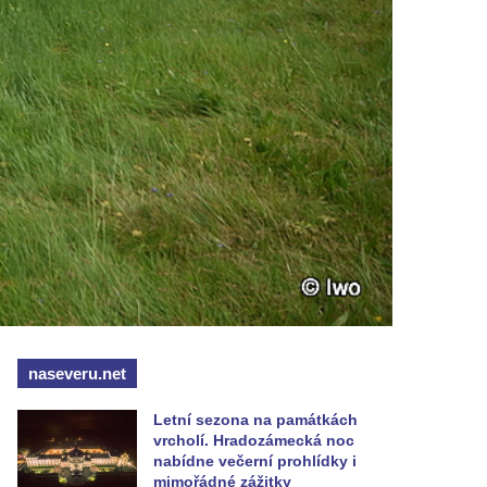
naseveru.net
Letní sezona na památkách
vrcholí. Hradozámecká noc
nabídne večerní prohlídky i
mimořádné zážitky