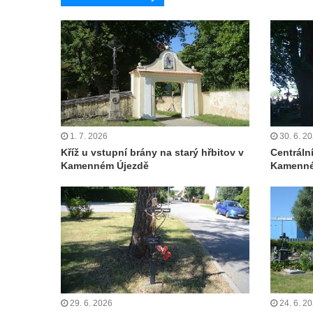
Čechách
Kříž u kostela Zvěstování Panny Marie v
Duchcově
Údajný kříž před kostelem svatých Petra a
Pavla v Jeníkově
Kříž na návsi v Jeníkově
1. 7. 2026
30. 6. 2
Kříž na křižovatce v Teplické ulici v Lahošti
Kříž u vstupní brány na starý hřbitov v
Centráln
Kříž U Pěti lip na pastvině severovýchodně
Kamenném Újezdě
Kamenné
od Mikulášovic
Kříž na rozcestí u domu čp. 123 v
Mikulášovicích
Wäberův kříž v zahradě domu čp. 184 v
Mikulášovicích
Kříž na louce v horních Mikulášovicích
Posteltův kříž naproti domu ev.č. 29 v
29. 6. 2026
24. 6. 2