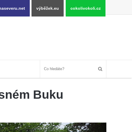
naseveru.net
výběžek.eu
cokolivokoli.cz
rásném Buku