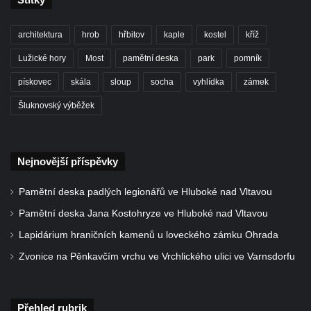
svatého Václava v Rychnově u Jablonce
nad Nisou
architektura
hrob
hřbitov
kaple
kostel
kříž
Misijní kříž na kostele svatého Václava v
Lužické hory
Most
pamětní deska
park
pomník
Rychnově u Jablonce nad Nisou
Kříž u domu čp. 23 v Pulečném
pískovec
skála
sloup
socha
vyhlídka
zámek
Kříž u rozcestí u domu čp. 53 v Maršovicích
Šluknovský výběžek
Centrální kříž hřbitova v Krásné u Pěnčína
Boží muka v zámeckém parku Dolního
Nejnovější příspěvky
zámku v Teplicích nad Metují
Kříž na náměstí Aloise Jiráska v Teplicích
Pamětní deska padlých legionářů ve Hluboké nad Vltavou
nad Metují
Pamětní deska Jana Kostohryze ve Hluboké nad Vltavou
Kříž před kostelem Panny Marie Pomocné v
Lapidárium hraničních kamenů u loveckého zámku Ohrada
Teplicích nad Metují
Zvonice na Pěnkavčím vrchu ve Vrchlického ulici ve Varnsdorfu
Kříž na hřbitově v Teplicích nad Metují
Boží muka nad pramenem U svatého
Antoníčka v Teplicích nad Metují
Přehled rubrik