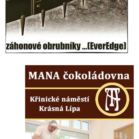
Herltův kříž u Mikova v Mikulášovicích
Kříž u Borských u domu čp. 859 v
Mikulášovicích
Kříž Ließnerových naproti Mikovu v
Mikulášovicích
Kříž u Mikulášovického potoka poblíž
Mikovu v Mikulášovicích
Lissnerův kříž u domu čp. 39 v
Mikulášovicích
Hampelův kříž u bývalých kasáren v
Mikulášovicích
Marchnerův (Zelený) kříž naproti domu čp.
35 v Mikulášovicích
Schneiderův kříž před domem čp. 55 v
Mikulášovicích
Kříž na Kostelní stezce v Mikulášovicích