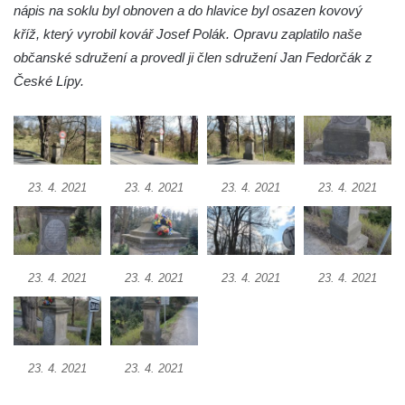
nápis na soklu byl obnoven a do hlavice byl osazen kovový
Kříž u Obrázku severovýchodně od
kříž, který vyrobil kovář Josef Polák. Opravu zaplatilo naše
Práchně
občanské sdružení a provedl ji člen sdružení Jan Fedorčák z
Kříž na rozcestí u domu čp. 283 v Dolním
České Lípy.
Podluží
Görnerův kříž u silnice č. 264 v Dolním
Podluží
Kříž u domu čp. 155 v Chřibské
23. 4. 2021
23. 4. 2021
23. 4. 2021
23. 4. 2021
Údajný kříž u domu čp. 283 ve Chřibské
Kříž jižně od Bukolu
Kříž na návsi v Bukolu
23. 4. 2021
23. 4. 2021
23. 4. 2021
23. 4. 2021
Centrální kříž hřbitova v Hrobčicích
Kříž u silnice z Chouče do Mirošovic
Centrální kříž hřbitova v Chouči
23. 4. 2021
23. 4. 2021
Kříž na rozcestí v Záluží
Kříž v ulici V Zátiší v Dobříni