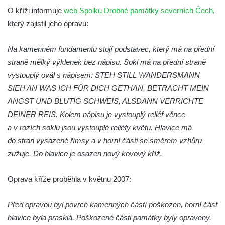
Kříž v Dělnické ulici v Kamenném Újezdě
O kříži informuje
web Spolku Drobné památky severních Čech
,
Boží muka na křižovatce ulic Latrán a K
který zajistil jeho opravu:
Malší ve Velešíně
Na kamenném fundamentu stojí podstavec, který má na přední
Centrální kříž hřbitova ve Velešíně
straně mělký výklenek bez nápisu. Sokl má na přední straně
Kříž u kostela svatého Václava ve Velešíně
vystouplý ovál s nápisem: STEH STILL WANDERSMANN
Kříž u brány na hřbitov ve Velešíně
SIEH AN WAS ICH FŰR DICH GETHAN, BETRACHT MEIN
Kříž na zahradě domu čp. 127 v Římově
ANGST UND BLUTIG SCHWEIS, ALSDANN VERRICHTE
Kříž u fary v Římově
DEINER REIS. Kolem nápisu je vystouplý reliéf věnce
a v rozích soklu jsou vystouplé reliéfy květu. Hlavice má
Kříž u lípy Jana Gurreho v Římově
do stran vysazené římsy a v horní části se směrem vzhůru
Boží muka u hřbitova v Římově
zužuje. Do hlavice je osazen nový kovový kříž.
Centrální kříž hřbitova v Římově
Kříž na návsi v Dolním Třeboníně
Oprava kříže proběhla v květnu 2007:
Kříž poblíž domu čp. 169 v Plavu
Před opravou byl povrch kamenných částí poškozen, horní část
Kříž na návsi v Plavu
hlavice byla prasklá. Poškozené části památky byly opraveny,
Boží muka v Plavu