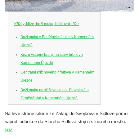
Křížky, kříže, boží muka, hřbitovní kříže
Boží muka v Budějovické ulici v Kamenném
Újezdě
Kříž u vstupní brány na starý hřbitov v
Kamenném Újezdě
Centrální kříž nového hřbitova v Kamenném
Újezdě
Boží muka na křižovatce ulic Plavnická a
Zemědělská v Kamenném Újezdě
Kříž na křižovatce ulic 5. května a Nádražní
Na levé straně silnice ze Zákup do Svojkova v Šidlově přímo
v Kamenném Újezdě
naproti odbočce do Starého Šidlova stojí u silničního mostku
Kříž na křižovatce ulic 5. května a Dělnická
kříž
.
v Kamenném Újezdě