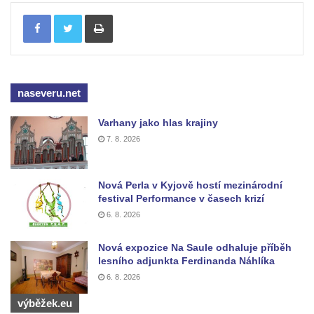
Kříž na rozcestí u domu čp. 49 ve Svojkově
Tisknout
Centrální kříž bývalého hřbitova v Horním
Chlumu
Kříž jižně od Prysku
Boží muka svatého Floriána v Mezné
naseveru.net
Neugebauerův kříž východně od Sloupu v
Varhany jako hlas krajiny
Čechách
7. 8. 2026
Kříž u kostela Zvěstování Panny Marie v
Duchcově
Nová Perla v Kyjově hostí mezinárodní
Údajný kříž před kostelem svatých Petra a
festival Performance v časech krizí
Pavla v Jeníkově
6. 8. 2026
Kříž na návsi v Jeníkově
Nová expozice Na Saule odhaluje příběh
Kříž na křižovatce v Teplické ulici v Lahošti
lesního adjunkta Ferdinanda Náhlíka
Kříž U Pěti lip na pastvině severovýchodně
6. 8. 2026
od Mikulášovic
výběžek.eu
Kříž na rozcestí u domu čp. 123 v