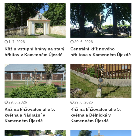
Kříž před kostelem svatých Petra a Pavla v
Růžové
Centrální kříž na starém hřbitově ve
Vilémově
Centrální kříž na novém hřbitově ve
1. 7. 2026
30. 6. 2026
Vilémově
Kříž u vstupní brány na starý
Centrální kříž nového
Kříž u kostela Nanebevzetí Panny Marie na
hřbitov v Kamenném Újezdě
hřbitova v Kamenném Újezdě
křížové cestě ve Vilémově
Kříž u cesty mezi Růžovou a Kamenickou
Strání
Kříž u severní zdi kostela Nalezení svatého
Kříže ve Frýdlantu
29. 6. 2026
29. 6. 2026
Kříž na Křížové cestě na Křížovém vrchu ve
Kříž na křižovatce ulic 5.
Kříž na křižovatce ulic 5.
Frýdlantu
května a Nádražní v
května a Dělnická v
Kamenném Újezdě
Kamenném Újezdě
Centrální kříž hřbitova ve Sloupu v Čechách
Kříž u koryta náhonu na Chřibské Kamenici