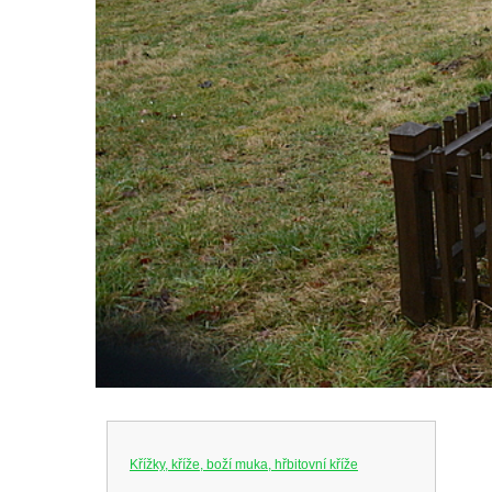
Křížky, kříže, boží muka, hřbitovní kříže