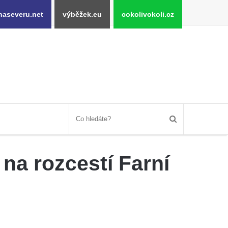
naseveru.net
výběžek.eu
cokolivokoli.cz
na rozcestí Farní