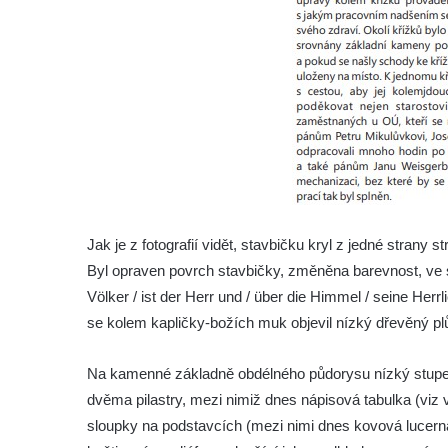
Kříž v centru Liběšic
Kříž na návsi v Chouči
Boží muka na rozcestí východně od Chouče
Kříž na návsi v Lužici
Kříž na návsi v Dobrčicích
Kříž u domu čp. 3 v Chrámcích
Kříž u polní cesty severozápadně od Kozel
Údajný kříž na návsi v Kozlech
Jak je z fotografií vidět, stavbičku kryl z jedné strany
Centrální kříž hřbitova v Kozlech
Byl opraven povrch stavbičky, změněna barevnost, ve sp
Kříž východně od Oparna u cesty na Lovoš
Völker / ist der Herr und / über die Himmel / seine Her
Pamětní kříž na Lovoši
se kolem kapličky-božích muk objevil nízký dřevěný pl
Kříž na rozcestí u domu čp. 49 ve Svojkově
Na kamenné základně obdélného půdorysu nízký stupeň s
Centrální kříž bývalého hřbitova v Horním
dvěma pilastry, mezi nimiž dnes nápisová tabulka (vi
Chlumu
sloupky na podstavcích (mezi nimi dnes kovová lucerna),
Kříž jižně od Prysku