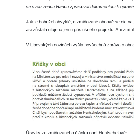
se svou ženou Hanou zpracoval dokumentaci k opravě
Kříž u kostela svatého Václava ve Velešíně
Kříž u brány na hřbitov ve Velešíně
Jak je bohužel obvyklé, o zmiňované obnově se nic na
Kříž na zahradě domu čp. 127 v Římově
asi zůstala utajena jen u příslušného projektu. Ani zmí
Kříž u fary v Římově
V Lipovských novinách vyšla povšechná zpráva o obnov
Kříž u lípy Jana Gurreho v Římově
Boží muka u hřbitova v Římově
Centrální kříž hřbitova v Římově
Kříž na návsi v Dolním Třeboníně
Kříž poblíž domu čp. 169 v Plavu
Kříž na návsi v Plavu
Boží muka v Plavu
Kříž u Obrázku severovýchodně od
Práchně
Kříž na rozcestí u domu čp. 283 v Dolním
Úryvky ze zmiňovaného článku paní Hentschelové: