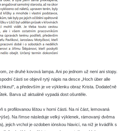
 strom, ze druhé kovová lampa. Ani po jednom už není ani stopy.
odní části se objevil rytý nápis na desce „Hoch über alle
rlichkeu!“, a především je ve výklenku obraz Krista. Dodatečně
ůtek. Barva už aktuálně vypadá dost ošuntěle.
 profilovanou lištou v horní části. Na ní část, lemovaná
z výše). Na římse následuje velký výklenek, rámovaný dvěma
 jejich vrchol je ozdoben iónskou hlavicí, na níž je kvádřík s