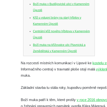
Boží muka v Budějovické ulici v Kamenném
Újezdě
Kříž u vstupní brány na starý hřbitov v
Kamenném Újezdě
Centrální kříž nového hřbitova v Kamenném
Újezdě
Boží muka na křižovatce ulic Plavnická a
Zemědělská v Kamenném Újezdě
Kříž na křižovatce ulic 5. května a Nádražní
Na rozcestí místních komunikací v Lipové ke
kostelu 
v Kamenném Újezdě
Informačního centra) v travnaté ploše stojí malá
výklen
Kříž na křižovatce ulic 5. května a Dělnická
muka.
v Kamenném Újezdě
Kříž v Dělnické ulici v Kamenném Újezdě
Základní stavba tu stála roky, kupodivu poměrně nepošk
Boží muka na křižovatce ulic Latrán a K
Boží muka patří k těm, které prošly
Malší ve Velešíně
v roce 2016 obnov
o žehnání opravených památek uvedla Klára Mágrová, 
Centrální kříž hřbitova ve Velešíně