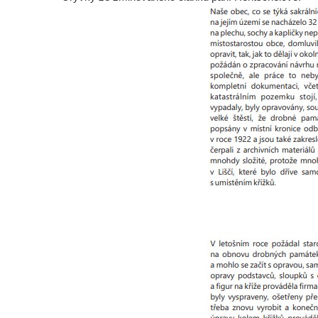
Podluží
Görnerův kříž u silnice č. 264 v Dolním
Podluží
Kříž u domu čp. 155 v Chřibské
Údajný kříž u domu čp. 283 ve Chřibské
Kříž jižně od Bukolu
Kříž na návsi v Bukolu
Centrální kříž hřbitova v Hrobčicích
Kříž u silnice z Chouče do Mirošovic
Centrální kříž hřbitova v Chouči
Kříž na rozcestí v Záluží
Kříž v ulici V Zátiší v Dobříni
Boží muka u domu čp. 392 na rohu ulic Na
Hradčanech a Palackého v Roudnici nad
Labem