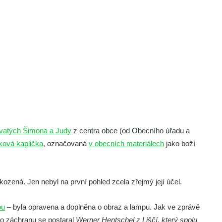
svatých Šimona a Judy
z centra obce (od Obecního úřadu a
ková kaplička
, označovaná
v obecních materiálech
jako boží
ozená. Jen nebyl na první pohled zcela zřejmý její účel.
ou
– byla opravena a doplněna o obraz a lampu. Jak ve zprávě
o záchranu se postaral
Werner Hentschel z Liščí, který spolu