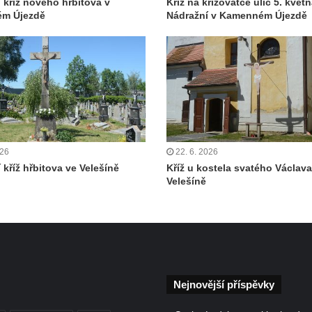
í kříž nového hřbitova v
Kříž na křižovatce ulic 5. květn
m Újezdě
Nádražní v Kamenném Újezdě
026
22. 6. 2026
 kříž hřbitova ve Velešíně
Kříž u kostela svatého Václava
Velešíně
Nejnovější příspěvky