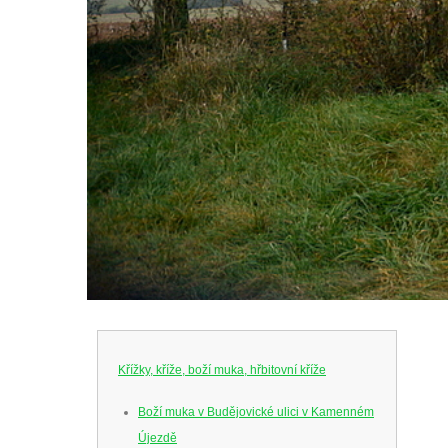
Křížky, kříže, boží muka, hřbitovní kříže
Boží muka v Budějovické ulici v Kamenném
Újezdě