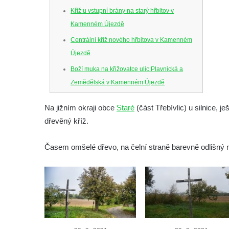
Kříž u vstupní brány na starý hřbitov v
Kamenném Újezdě
Centrální kříž nového hřbitova v Kamenném
Újezdě
Boží muka na křižovatce ulic Plavnická a
Zemědělská v Kamenném Újezdě
Kříž na křižovatce ulic 5. května a Nádražní
Na jižním okraji obce
Staré
(část Třebívlic) u silnice, j
v Kamenném Újezdě
dřevěný kříž.
Kříž na křižovatce ulic 5. května a Dělnická
v Kamenném Újezdě
Časem omšelé dřevo, na čelní straně barevně odlišný me
Kříž v Dělnické ulici v Kamenném Újezdě
Boží muka na křižovatce ulic Latrán a K
Malší ve Velešíně
Centrální kříž hřbitova ve Velešíně
Kříž u kostela svatého Václava ve Velešíně