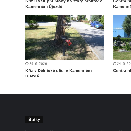
Kříž u vstupní brány na starý hřbitov v
Centráln
Kamenném Újezdě
Kamenné
Čechách
Kříž u kostela Zvěstování Panny Marie v
Duchcově
Údajný kříž před kostelem svatých Petra a
Pavla v Jeníkově
Kříž na návsi v Jeníkově
Kříž na křižovatce v Teplické ulici v Lahošti
29. 6. 2026
24. 6. 2
Kříž U Pěti lip na pastvině severovýchodně
Kříž v Dělnické ulici v Kamenném
Centrální
od Mikulášovic
Újezdě
Kříž na rozcestí u domu čp. 123 v
Mikulášovicích
Wäberův kříž v zahradě domu čp. 184 v
Mikulášovicích
Kříž na louce v horních Mikulášovicích
Štítky
Posteltův kříž naproti domu ev.č. 29 v