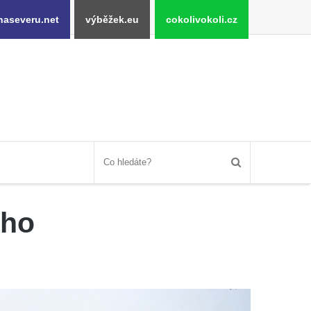
naseveru.net
výběžek.eu
cokolivokoli.cz
ého