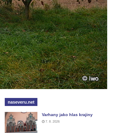
naseveru.net
Varhany jako hlas krajiny
7. 8. 2026