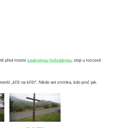
eště před místní
soukromou hvězdárnou
, stojí u rozcestí
nší „kříž na kříži“. Nikde ani zmínka, kdo proč jak.