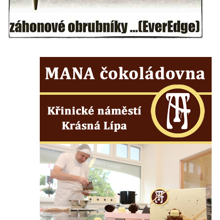
Drascheho kříž na zahradě domu čp. 915 v
Mikulášovicích
Hillův kříž u domu čp. 436 v Mikulášovicích
Hampelův kříž západně od dolního nádraží
v Mikulášovicích
Kříž před kostelem svatých Petra a Pavla v
Růžové
Centrální kříž na starém hřbitově ve
Vilémově
Centrální kříž na novém hřbitově ve
Vilémově
Kříž u kostela Nanebevzetí Panny Marie na
křížové cestě ve Vilémově
Kříž u cesty mezi Růžovou a Kamenickou
Strání
Kříž u severní zdi kostela Nalezení svatého