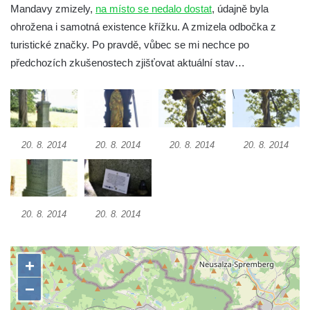
Mandavy zmizely,
na místo se nedalo dostat
, údajně byla
Údajný kříž na návsi v Kozlech
ohrožena i samotná existence křížku. A zmizela odbočka z
Centrální kříž hřbitova v Kozlech
turistické značky. Po pravdě, vůbec se mi nechce po
Kříž východně od Oparna u cesty na Lovoš
předchozích zkušenostech zjišťovat aktuální stav…
Pamětní kříž na Lovoši
Kříž na rozcestí u domu čp. 49 ve Svojkově
Centrální kříž bývalého hřbitova v Horním
Chlumu
20. 8. 2014
20. 8. 2014
20. 8. 2014
20. 8. 2014
Kříž jižně od Prysku
Boží muka svatého Floriána v Mezné
Neugebauerův kříž východně od Sloupu v
20. 8. 2014
20. 8. 2014
Čechách
Kříž u kostela Zvěstování Panny Marie v
Duchcově
Údajný kříž před kostelem svatých Petra a
Pavla v Jeníkově