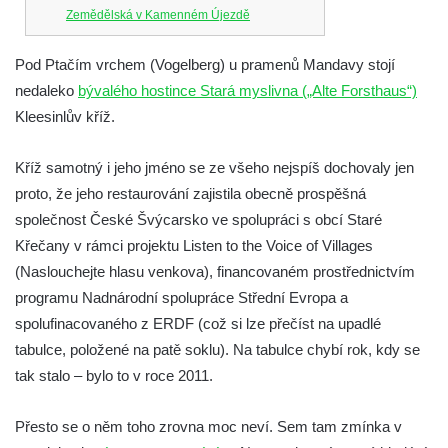
Zemědělská v Kamenném Újezdě
Kříž na křižovatce ulic 5. května a Nádražní
Pod Ptačím vrchem (Vogelberg) u pramenů Mandavy stojí
v Kamenném Újezdě
nedaleko
bývalého hostince Stará myslivna („Alte Forsthaus“)
Kříž na křižovatce ulic 5. května a Dělnická
Kleesinlův kříž.
v Kamenném Újezdě
Kříž v Dělnické ulici v Kamenném Újezdě
Kříž samotný i jeho jméno se ze všeho nejspíš dochovaly jen
Boží muka na křižovatce ulic Latrán a K
proto, že jeho restaurování zajistila obecně prospěšná
Malší ve Velešíně
společnost České Švýcarsko ve spolupráci s obcí Staré
Křečany v rámci projektu Listen to the Voice of Villages
Centrální kříž hřbitova ve Velešíně
(Naslouchejte hlasu venkova), financovaném prostřednictvím
Kříž u kostela svatého Václava ve Velešíně
programu Nadnárodní spolupráce Střední Evropa a
Kříž u brány na hřbitov ve Velešíně
spolufinacovaného z ERDF (což si lze přečíst na upadlé
Kříž na zahradě domu čp. 127 v Římově
tabulce, položené na patě soklu). Na tabulce chybí rok, kdy se
Kříž u fary v Římově
tak stalo – bylo to v roce 2011.
Kříž u lípy Jana Gurreho v Římově
Přesto se o něm toho zrovna moc neví. Sem tam zmínka v
Boží muka u hřbitova v Římově