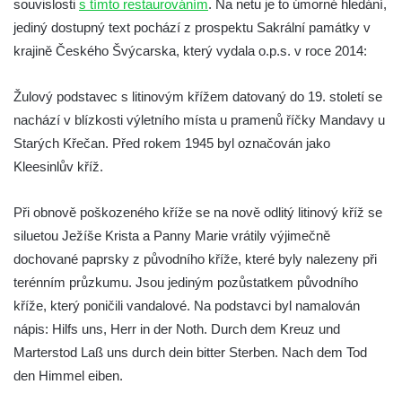
souvislosti
s tímto restaurováním
. Na netu je to úmorné hledání,
Centrální kříž hřbitova v Římově
jediný dostupný text pochází z prospektu Sakrální památky v
Kříž na návsi v Dolním Třeboníně
krajině Českého Švýcarska, který vydala o.p.s. v roce 2014:
Kříž poblíž domu čp. 169 v Plavu
Žulový podstavec s litinovým křížem datovaný do 19. století se
Kříž na návsi v Plavu
nachází v blízkosti výletního místa u pramenů říčky Mandavy u
Boží muka v Plavu
Starých Křečan. Před rokem 1945 byl označován jako
Kříž u Obrázku severovýchodně od
Kleesinlův kříž.
Práchně
Kříž na rozcestí u domu čp. 283 v Dolním
Při obnově poškozeného kříže se na nově odlitý litinový kříž se
Podluží
siluetou Ježíše Krista a Panny Marie vrátily výjimečně
Görnerův kříž u silnice č. 264 v Dolním
dochované paprsky z původního kříže, které byly nalezeny při
Podluží
terénním průzkumu. Jsou jediným pozůstatkem původního
kříže, který poničili vandalové. Na podstavci byl namalován
Kříž u domu čp. 155 v Chřibské
nápis: Hilfs uns, Herr in der Noth. Durch dem Kreuz und
Údajný kříž u domu čp. 283 ve Chřibské
Marterstod Laß uns durch dein bitter Sterben. Nach dem Tod
Kříž jižně od Bukolu
den Himmel eiben.
Kříž na návsi v Bukolu