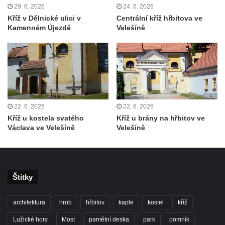
29. 6. 2026
24. 6. 2026
Kříž před kostelem Panny Marie Pomocné v
Kříž v Dělnické ulici v
Centrální kříž hřbitova ve
Teplicích nad Metují
Kamenném Újezdě
Velešíně
Kříž na hřbitově v Teplicích nad Metují
Boží muka nad pramenem U svatého
Antoníčka v Teplicích nad Metují
Kříž u kostela Nanebevzetí Panny Marie v
Polici nad Metují
22. 6. 2026
22. 6. 2026
Pánův kříž v Broumovských stěnách
Kříž u kostela svatého
Kříž u brány na hřbitov ve
Václava ve Velešíně
Velešíně
Machovský kříž v Broumovských stěnách
Kříž u domu čp. 113 na Vlčí Hoře
Kříž pod domem čp. 177 na Vlčí Hoře
Centrální kříž hřbitova Vlčí Hora
Štítky
Kříž u domu čp. 128 na Vlčí Hoře
architektura
hrob
hřbitov
kaple
kostel
kříž
Kříž u domu čp. 79 v ulici Salmovská ve
Velkém Šenově
Lužické hory
Most
pamětní deska
park
pomník