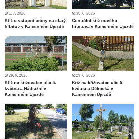
Školní kříž u polní cesty nad Lipovou ulicí v
Rychnově u Jablonce nad Nisou
1. 7. 2026
30. 6. 2026
Kříž u vstupní brány na starý
Centrální kříž nového
Boží muka Anděl strážce v Kostelní ulici v
hřbitov v Kamenném Újezdě
hřbitova v Kamenném Újezdě
Rychnově u Jablonce nad Nisou
Centrální kříž bývalého hřbitova u kostela
svatého Václava v Rychnově u Jablonce
nad Nisou
Misijní kříž na kostele svatého Václava v
Rychnově u Jablonce nad Nisou
29. 6. 2026
29. 6. 2026
Kříž u domu čp. 23 v Pulečném
Kříž na křižovatce ulic 5.
Kříž na křižovatce ulic 5.
května a Nádražní v
května a Dělnická v
Kříž u rozcestí u domu čp. 53 v Maršovicích
Kamenném Újezdě
Kamenném Újezdě
Centrální kříž hřbitova v Krásné u Pěnčína
Boží muka v zámeckém parku Dolního
zámku v Teplicích nad Metují
Kříž na náměstí Aloise Jiráska v Teplicích
nad Metují