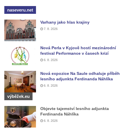
Kříž u silnice východně od Mikulášovic
naseveru.net
Meyerův kříž východně od Mikulášovic
Kříž u rozcestí k větrnému mlýnu Světlík v
Varhany jako hlas krajiny
Horním Podluží
7. 8. 2026
Kříž u domu čp. 1016 v Mikulášovicích
Herltův kříž u Mikova v Mikulášovicích
Nová Perla v Kyjově hostí mezinárodní
festival Performance v časech krizí
Kříž u Borských u domu čp. 859 v
6. 8. 2026
Mikulášovicích
Kříž Ließnerových naproti Mikovu v
Nová expozice Na Saule odhaluje příběh
lesního adjunkta Ferdinanda Náhlíka
Mikulášovicích
6. 8. 2026
Kříž u Mikulášovického potoka poblíž
Mikovu v Mikulášovicích
výběžek.eu
Lissnerův kříž u domu čp. 39 v
Objevte tajemství lesního adjunkta
Mikulášovicích
Ferdinanda Náhlíka
Hampelův kříž u bývalých kasáren v
6. 8. 2026
Mikulášovicích