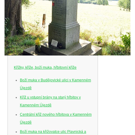
Křížky, kříže, boží muka, hřbitovní kříže
Boží muka v Budějovické ulici v Kamenném
Újezdě
Kříž u vstupní brány na starý hřbitov v
Kamenném Újezdě
Centrální kříž nového hřbitova v Kamenném
Újezdě
Boží muka na křižovatce ulic Plavnická a