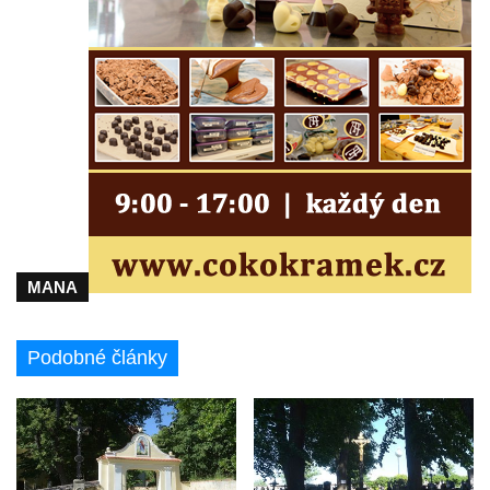
Kříže ve Frýdlantu
Kříž na Křížové cestě na Křížovém vrchu ve
Frýdlantu
Centrální kříž hřbitova ve Sloupu v Čechách
Kříž u koryta náhonu na Chřibské Kamenici
Kříž na Strážném vrchu v Rumburku
Kříž poblíž Ovčího mostu u Tisové
Kříž u kaple svatých Cyrila a Metoděje v
Kunraticích u Šluknova
MANA
Kříž na zahradě u domu ev. č. 11 v
Kunraticích u Šluknova
Podobné články
Kříž naproti domu čp. 34 v Kunraticích u
Šluknova
Kříž u polní cesty mezi Šluknovem a
Knížecím