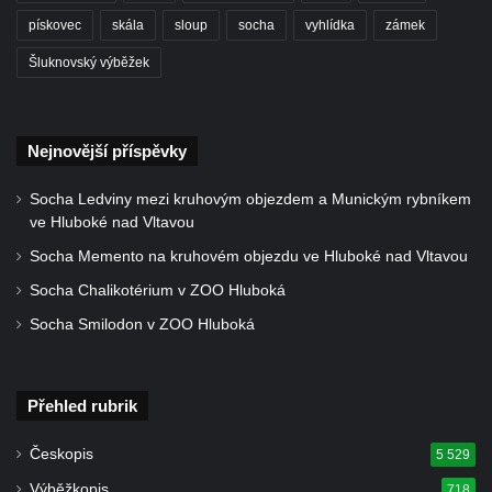
Kříž naproti domu čp. 23 v ulici Salmovská
pískovec
skála
sloup
socha
vyhlídka
zámek
ve Velkém Šenově
Šluknovský výběžek
Kříž u kostela svatého Jana Křtitele v
Teplicích
Údajný kříž u silnice č. 15 západně od
Nejnovější příspěvky
Želkovic pod horou Libeš
Socha Ledviny mezi kruhovým objezdem a Munickým rybníkem
Kříž u silnice č. 15 západně od Želkovic
ve Hluboké nad Vltavou
Kříž u silnice č. 15 jižně od Šepetel
Socha Memento na kruhovém objezdu ve Hluboké nad Vltavou
Kříž západně od domu čp. 85 v ulici Na
Socha Chalikotérium v ZOO Hluboká
Vilouni v Třebívlicích
Socha Smilodon v ZOO Hluboká
Kříž na rozcestí naproti domu čp. 714 v
Lučanech nad Nisou
Centrální kříž hřbitova Šumburk nad
Přehled rubrik
Desnou v Tanvaldu
Českopis
5 529
Kříž u kostela svatého Františka z Assisi v
Výběžkopis
718