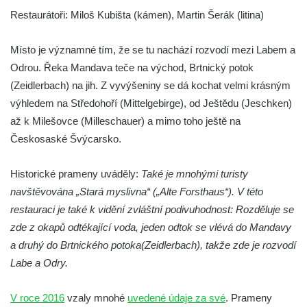
Centrální kříž hřbitova v Hrobčicích
Restaurátoři: Miloš Kubišta (kámen), Martin Šerák (litina)
Kříž u silnice z Chouče do Mirošovic
Místo je významné tím, že se tu nachází rozvodí mezi Labem a
Centrální kříž hřbitova v Chouči
Odrou. Řeka Mandava teče na východ, Brtnický potok
Kříž na rozcestí v Záluží
(Zeidlerbach) na jih. Z vyvýšeniny se dá kochat velmi krásným
Kříž v ulici V Zátiší v Dobříni
výhledem na Středohoří (Mittelgebirge), od Ještědu (Jeschken)
Boží muka u domu čp. 392 na rohu ulic Na
až k Milešovce (Milleschauer) a mimo toho ještě na
Hradčanech a Palackého v Roudnici nad
Českosaské Švýcarsko.
Labem
Historické prameny uváděly:
Také je mnohými turisty
Kříž v centru Liběšic
navštěvována „Stará myslivna“ („Alte Forsthaus“). V této
Kříž na návsi v Chouči
restauraci je také k vidění zvláštní podivuhodnost: Rozděluje se
Boží muka na rozcestí východně od Chouče
zde z okapů odtékající voda, jeden odtok se vlévá do Mandavy
Kříž na návsi v Lužici
a druhý do Brtnického potoka(Zeidlerbach), takže zde je rozvodí
Kříž na návsi v Dobrčicích
Labe a Odry.
Kříž u domu čp. 3 v Chrámcích
V roce 2016
vzaly mnohé
uvedené údaje za své
. Prameny
Kříž u polní cesty severozápadně od Kozel