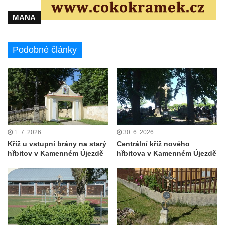
v Mikulášovicích
MANA
Kříž před kostelem svatých Petra a Pavla v
Růžové
Podobné články
Centrální kříž na starém hřbitově ve
Vilémově
Centrální kříž na novém hřbitově ve
Vilémově
Kříž u kostela Nanebevzetí Panny Marie na
křížové cestě ve Vilémově
1. 7. 2026
30. 6. 2026
Kříž u cesty mezi Růžovou a Kamenickou
Kříž u vstupní brány na starý
Centrální kříž nového
Strání
hřbitov v Kamenném Újezdě
hřbitova v Kamenném Újezdě
Kříž u severní zdi kostela Nalezení svatého
Kříže ve Frýdlantu
Kříž na Křížové cestě na Křížovém vrchu ve
Frýdlantu
Centrální kříž hřbitova ve Sloupu v Čechách