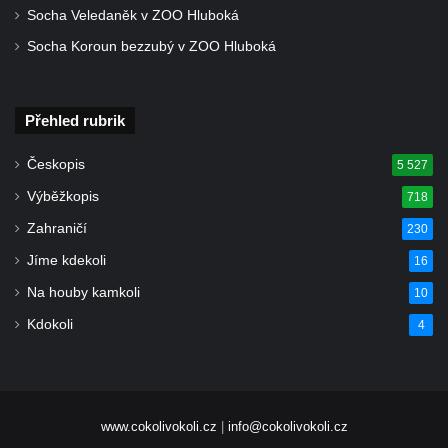
Socha Veledaněk v ZOO Hluboká
Antoníčka v Teplicích nad Metují
Socha Koroun bezzubý v ZOO Hluboká
Kříž u kostela Nanebevzetí Panny Marie v
Polici nad Metují
Pánův kříž v Broumovských stěnách
Přehled rubrik
Machovský kříž v Broumovských stěnách
Českopis
5 527
Kříž u domu čp. 113 na Vlčí Hoře
Výběžkopis
718
Kříž pod domem čp. 177 na Vlčí Hoře
Zahraničí
230
Centrální kříž hřbitova Vlčí Hora
Jíme kdekoli
16
Kříž u domu čp. 128 na Vlčí Hoře
Na houby kamkoli
10
Kříž u domu čp. 79 v ulici Salmovská ve
Kdokoli
4
Velkém Šenově
Kříž naproti domu čp. 23 v ulici Salmovská
ve Velkém Šenově
Kříž u kostela svatého Jana Křtitele v
www.cokolivokoli.cz
|
info@cokolivokoli.cz
Teplicích