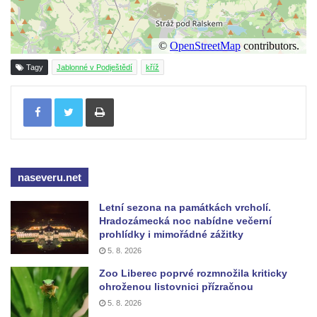
Pamětní kříž na Lovoši
Kříž na rozcestí u domu čp. 49 ve Svojkově
Centrální kříž bývalého hřbitova v Horním
Tagy
Jablonné v Podještědí
kříž
Chlumu
Kříž jižně od Prysku
Tisknout
Boží muka svatého Floriána v Mezné
Neugebauerův kříž východně od Sloupu v
Čechách
Kříž u kostela Zvěstování Panny Marie v
naseveru.net
Duchcově
Letní sezona na památkách vrcholí.
Údajný kříž před kostelem svatých Petra a
Hradozámecká noc nabídne večerní
Pavla v Jeníkově
prohlídky i mimořádné zážitky
5. 8. 2026
Kříž na návsi v Jeníkově
Zoo Liberec poprvé rozmnožila kriticky
Kříž na křižovatce v Teplické ulici v Lahošti
ohroženou listovnici přízračnou
Kříž U Pěti lip na pastvině severovýchodně
5. 8. 2026
od Mikulášovic