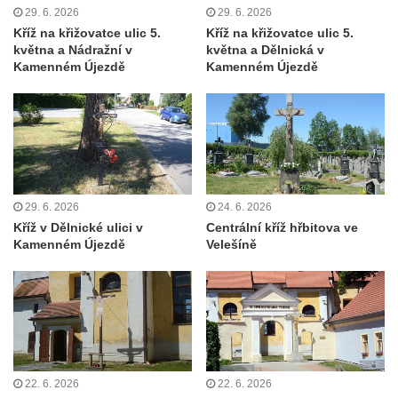
29. 6. 2026
29. 6. 2026
Kříž u koryta náhonu na Chřibské Kamenici
Kříž na křižovatce ulic 5.
Kříž na křižovatce ulic 5.
května a Nádražní v
května a Dělnická v
Kříž na Strážném vrchu v Rumburku
Kamenném Újezdě
Kamenném Újezdě
Kříž poblíž Ovčího mostu u Tisové
Kříž u kaple svatých Cyrila a Metoděje v
Kunraticích u Šluknova
Kříž na zahradě u domu ev. č. 11 v
Kunraticích u Šluknova
Kříž naproti domu čp. 34 v Kunraticích u
29. 6. 2026
24. 6. 2026
Kříž v Dělnické ulici v
Centrální kříž hřbitova ve
Šluknova
Kamenném Újezdě
Velešíně
Kříž u polní cesty mezi Šluknovem a
Knížecím
Školní kříž u polní cesty nad Lipovou ulicí v
Rychnově u Jablonce nad Nisou
Boží muka Anděl strážce v Kostelní ulici v
Rychnově u Jablonce nad Nisou
22. 6. 2026
22. 6. 2026