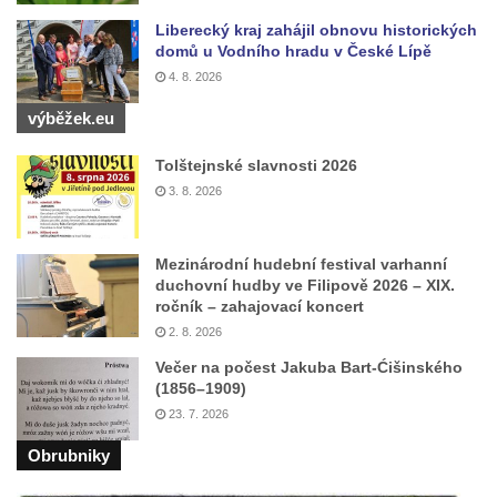
Liberecký kraj zahájil obnovu historických
Kříž na rozcestí u domu čp. 123 v
domů u Vodního hradu v České Lípě
Mikulášovicích
4. 8. 2026
Wäberův kříž v zahradě domu čp. 184 v
výběžek.eu
Mikulášovicích
Kříž na louce v horních Mikulášovicích
Tolštejnské slavnosti 2026
3. 8. 2026
Posteltův kříž naproti domu ev.č. 29 v
Mikulášovicích
Kříž Neubaukreuz u domu čp. 698 v
Mezinárodní hudební festival varhanní
duchovní hudby ve Filipově 2026 – XIX.
Mikulášovicích
ročník – zahajovací koncert
Kříž manželů Endlerových u továrního
2. 8. 2026
objektu v Mikulášovicích
Večer na počest Jakuba Bart-Ćišinského
Kříž u silnice východně od Mikulášovic
(1856–1909)
23. 7. 2026
Meyerův kříž východně od Mikulášovic
Obrubniky
Kříž u rozcestí k větrnému mlýnu Světlík v
Horním Podluží