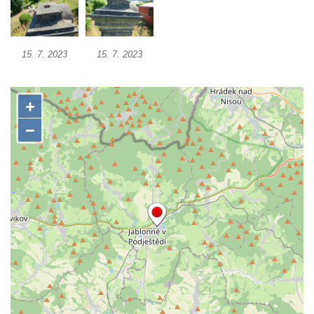
Kříž na rozcestí v Záluží
Kříž v ulici V Zátiší v Dobříni
Boží muka u domu čp. 392 na rohu ulic Na
15. 7. 2023
15. 7. 2023
Hradčanech a Palackého v Roudnici nad
Labem
Kříž v centru Liběšic
Kříž na návsi v Chouči
Boží muka na rozcestí východně od Chouče
Kříž na návsi v Lužici
Kříž na návsi v Dobrčicích
Kříž u domu čp. 3 v Chrámcích
Kříž u polní cesty severozápadně od Kozel
Údajný kříž na návsi v Kozlech
Centrální kříž hřbitova v Kozlech
Kříž východně od Oparna u cesty na Lovoš