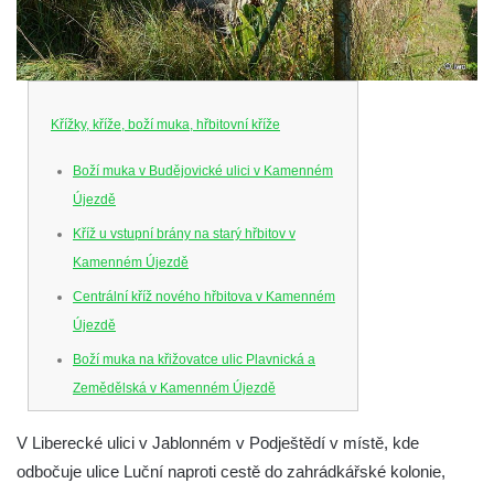
Křížky, kříže, boží muka, hřbitovní kříže
Boží muka v Budějovické ulici v Kamenném
Újezdě
Kříž u vstupní brány na starý hřbitov v
Kamenném Újezdě
Centrální kříž nového hřbitova v Kamenném
Újezdě
Boží muka na křižovatce ulic Plavnická a
Zemědělská v Kamenném Újezdě
Kříž na křižovatce ulic 5. května a Nádražní
V Liberecké ulici v Jablonném v Podještědí v místě, kde
v Kamenném Újezdě
odbočuje ulice Luční naproti cestě do zahrádkářské kolonie,
Kříž na křižovatce ulic 5. května a Dělnická