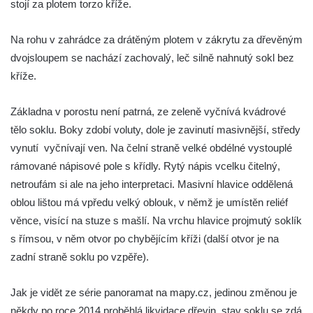
stojí za plotem torzo kříže.
v Kamenném Újezdě
Kříž v Dělnické ulici v Kamenném Újezdě
Na rohu v zahrádce za drátěným plotem v zákrytu za dřevěným
Boží muka na křižovatce ulic Latrán a K
dvojsloupem se nachází zachovalý, leč silně nahnutý sokl bez
Malší ve Velešíně
kříže.
Centrální kříž hřbitova ve Velešíně
Základna v porostu není patrná, ze zeleně vyčnívá kvádrové
Kříž u kostela svatého Václava ve Velešíně
tělo soklu. Boky zdobí voluty, dole je zavinutí masivnější, středy
Kříž u brány na hřbitov ve Velešíně
vynutí vyčnívají ven. Na čelní straně velké obdélné vystouplé
Kříž na zahradě domu čp. 127 v Římově
rámované nápisové pole s křídly. Rytý nápis vcelku čitelný,
Kříž u fary v Římově
netroufám si ale na jeho interpretaci. Masivní hlavice oddělená
oblou lištou má vpředu velký oblouk, v němž je umístěn reliéf
Kříž u lípy Jana Gurreho v Římově
věnce, visící na stuze s mašlí. Na vrchu hlavice projmutý soklík
Boží muka u hřbitova v Římově
s římsou, v něm otvor po chybějícím kříži (další otvor je na
Centrální kříž hřbitova v Římově
zadní straně soklu po vzpěře).
Kříž na návsi v Dolním Třeboníně
Kříž poblíž domu čp. 169 v Plavu
Jak je vidět ze série panoramat na mapy.cz, jedinou změnou je
někdy po roce 2014 proběhlá likvidace dřevin, stav soklu se zdá
Kříž na návsi v Plavu