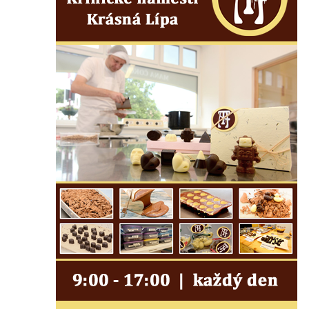
Kříž na Kostelní stezce v Mikulášovicích
Maazův kříž na Kostelní stezce v
Mikulášovicích
Boží muka na Kostelní stezce v
Mikulášovicích
Franzeho kříž u domu čp. 356 v
Mikulášovicích
Hammerberský kříž na křižovatce mezi
domy čp. 739 a 758 v Mikulášovicích
Kříž Johannese Herlta poblíž domu čp. 428
v Mikulášovicích
Drascheho kříž na zahradě domu čp. 915 v
Mikulášovicích
Hillův kříž u domu čp. 436 v Mikulášovicích
Hampelův kříž západně od dolního nádraží