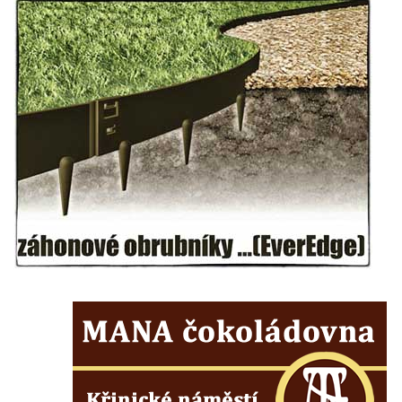
Kříž u domu čp. 1016 v Mikulášovicích
Herltův kříž u Mikova v Mikulášovicích
Kříž u Borských u domu čp. 859 v
Mikulášovicích
Kříž Ließnerových naproti Mikovu v
Mikulášovicích
Kříž u Mikulášovického potoka poblíž
Mikovu v Mikulášovicích
Lissnerův kříž u domu čp. 39 v
Mikulášovicích
Hampelův kříž u bývalých kasáren v
Mikulášovicích
Marchnerův (Zelený) kříž naproti domu čp.
35 v Mikulášovicích
Schneiderův kříž před domem čp. 55 v
Mikulášovicích