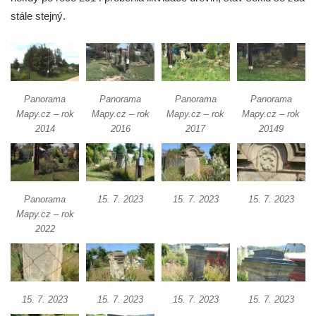
stále stejný.
Boží muka v Plavu
Kříž u Obrázku severovýchodně od
Práchně
Kříž na rozcestí u domu čp. 283 v Dolním
Panorama
Panorama
Panorama
Panorama
Podluží
Mapy.cz – rok
Mapy.cz – rok
Mapy.cz – rok
Mapy.cz – rok
Görnerův kříž u silnice č. 264 v Dolním
2014
2016
2017
20149
Podluží
Kříž u domu čp. 155 v Chřibské
Údajný kříž u domu čp. 283 ve Chřibské
Panorama
15. 7. 2023
15. 7. 2023
15. 7. 2023
Kříž jižně od Bukolu
Mapy.cz – rok
2022
Kříž na návsi v Bukolu
Centrální kříž hřbitova v Hrobčicích
Kříž u silnice z Chouče do Mirošovic
Centrální kříž hřbitova v Chouči
15. 7. 2023
15. 7. 2023
15. 7. 2023
15. 7. 2023