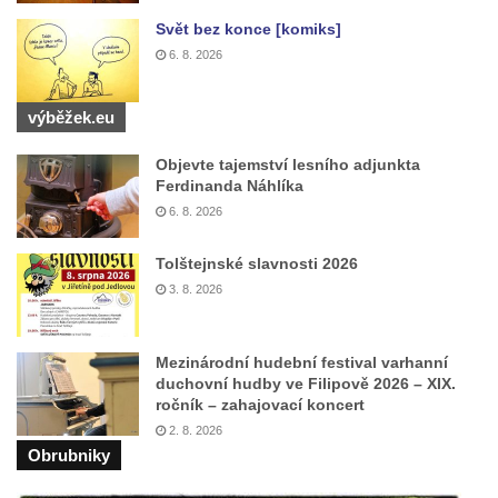
Kříž u Borských u domu čp. 859 v
Svět bez konce [komiks]
Mikulášovicích
6. 8. 2026
Kříž Ließnerových naproti Mikovu v
Mikulášovicích
výběžek.eu
Kříž u Mikulášovického potoka poblíž
Objevte tajemství lesního adjunkta
Mikovu v Mikulášovicích
Ferdinanda Náhlíka
Lissnerův kříž u domu čp. 39 v
6. 8. 2026
Mikulášovicích
Hampelův kříž u bývalých kasáren v
Tolštejnské slavnosti 2026
3. 8. 2026
Mikulášovicích
Marchnerův (Zelený) kříž naproti domu čp.
35 v Mikulášovicích
Mezinárodní hudební festival varhanní
duchovní hudby ve Filipově 2026 – XIX.
Schneiderův kříž před domem čp. 55 v
ročník – zahajovací koncert
Mikulášovicích
2. 8. 2026
Kříž na Kostelní stezce v Mikulášovicích
Obrubniky
Maazův kříž na Kostelní stezce v