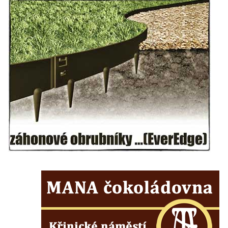
Mikulášovicích
Boží muka na Kostelní stezce v
Mikulášovicích
Franzeho kříž u domu čp. 356 v
Mikulášovicích
Hammerberský kříž na křižovatce mezi
domy čp. 739 a 758 v Mikulášovicích
Kříž Johannese Herlta poblíž domu čp. 428
v Mikulášovicích
Drascheho kříž na zahradě domu čp. 915 v
Mikulášovicích
Hillův kříž u domu čp. 436 v Mikulášovicích
Hampelův kříž západně od dolního nádraží
v Mikulášovicích
Kříž před kostelem svatých Petra a Pavla v
Růžové