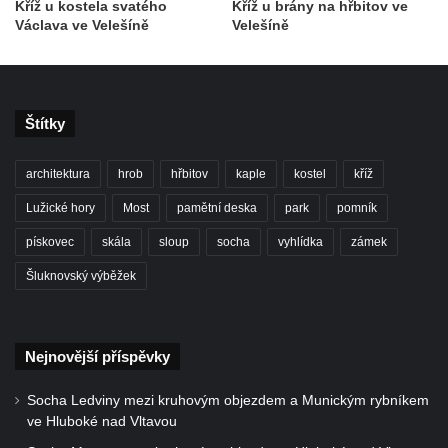
Kříž u kostela svatého
Kříž u brány na hřbitov ve
Polici nad Metují
Václava ve Velešíně
Velešíně
Pánův kříž v Broumovských stěnách
Machovský kříž v Broumovských stěnách
Kříž u domu čp. 113 na Vlčí Hoře
Štítky
Kříž pod domem čp. 177 na Vlčí Hoře
Centrální kříž hřbitova Vlčí Hora
architektura
hrob
hřbitov
kaple
kostel
kříž
Kříž u domu čp. 128 na Vlčí Hoře
Lužické hory
Most
pamětní deska
park
pomník
Kříž u domu čp. 79 v ulici Salmovská ve
pískovec
skála
sloup
socha
vyhlídka
zámek
Velkém Šenově
Šluknovský výběžek
Kříž naproti domu čp. 23 v ulici Salmovská
ve Velkém Šenově
Kříž u kostela svatého Jana Křtitele v
Nejnovější příspěvky
Teplicích
Údajný kříž u silnice č. 15 západně od
Socha Ledviny mezi kruhovým objezdem a Munickým rybníkem
ve Hluboké nad Vltavou
Želkovic pod horou Libeš