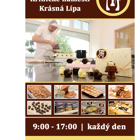
Centrální kříž na starém hřbitově ve
Vilémově
Centrální kříž na novém hřbitově ve
Vilémově
Kříž u kostela Nanebevzetí Panny Marie na
křížové cestě ve Vilémově
Kříž u cesty mezi Růžovou a Kamenickou
Strání
Kříž u severní zdi kostela Nalezení svatého
Kříže ve Frýdlantu
Kříž na Křížové cestě na Křížovém vrchu ve
Frýdlantu
Centrální kříž hřbitova ve Sloupu v Čechách
Kříž u koryta náhonu na Chřibské Kamenici
Kříž na Strážném vrchu v Rumburku