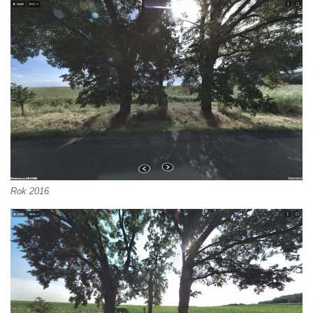
Boží muka na křižovatce ulic Latrán a K
Malší ve Velešíně
Centrální kříž hřbitova ve Velešíně
Kříž u kostela svatého Václava ve Velešíně
Kříž u brány na hřbitov ve Velešíně
Kříž na zahradě domu čp. 127 v Římově
Kříž u fary v Římově
Kříž u lípy Jana Gurreho v Římově
Boží muka u hřbitova v Římově
Rok 2016
Centrální kříž hřbitova v Římově
Kříž na návsi v Dolním Třeboníně
Kříž poblíž domu čp. 169 v Plavu
Kříž na návsi v Plavu
Boží muka v Plavu
Kříž u Obrázku severovýchodně od