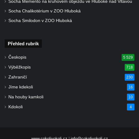
Socha Memento na kruhovém objezdu ve Hluboké nad Vltavou
Kříž u silnice č. 15 západně od Želkovic
Socha Chalikotérium v ZOO Hluboká
Kříž u silnice č. 15 jižně od Šepetel
Socha Smilodon v ZOO Hluboká
Kříž západně od domu čp. 85 v ulici Na
Vilouni v Třebívlicích
Kříž na rozcestí naproti domu čp. 714 v
Přehled rubrik
Lučanech nad Nisou
Centrální kříž hřbitova Šumburk nad
Českopis
5 529
Desnou v Tanvaldu
Výběžkopis
718
Kříž u kostela svatého Františka z Assisi v
Zahraničí
230
Tanvaldu
Jíme kdekoli
16
Kříž u kostela svatého Jana Nepomuckého
Na houby kamkoli
10
ve Starých Křečanech
Kdokoli
4
Kříž u domu čp. 39 v Rybništi
Kříž u domu čp. 2 v Rybništi
Kříž u domu čp. 128 v Rybništi
www.cokolivokoli.cz
|
info@cokolivokoli.cz
Kříž východně od Dubé nad lesoparkem