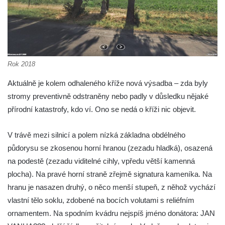
Práchně
Kříž na rozcestí u domu čp. 283 v Dolním
Podluží
Görnerův kříž u silnice č. 264 v Dolním
Rok 2018
Podluží
Kříž u domu čp. 155 v Chřibské
Aktuálně je kolem odhaleného kříže nová výsadba – zda byly
stromy preventivně odstraněny nebo padly v důsledku nějaké
Údajný kříž u domu čp. 283 ve Chřibské
přírodní katastrofy, kdo ví. Ono se nedá o kříži nic objevit.
Kříž jižně od Bukolu
Kříž na návsi v Bukolu
V trávě mezi silnicí a polem nízká základna obdélného
Centrální kříž hřbitova v Hrobčicích
půdorysu se zkosenou horní hranou (zezadu hladká), osazená
Kříž u silnice z Chouče do Mirošovic
na podestě (zezadu viditelné cihly, vpředu větší kamenná
plocha). Na pravé horní straně zřejmě signatura kameníka. Na
Centrální kříž hřbitova v Chouči
hranu je nasazen druhý, o něco menší stupeň, z něhož vychází
Kříž na rozcestí v Záluží
vlastní tělo soklu, zdobené na bocích volutami s reliéfním
Kříž v ulici V Zátiší v Dobříni
ornamentem. Na spodním kvádru nejspíš jméno donátora: JAN
Boží muka u domu čp. 392 na rohu ulic Na