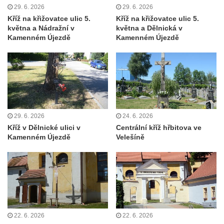
29. 6. 2026
29. 6. 2026
Misijní kříž na kostele svatého Václava v
Kříž na křižovatce ulic 5.
Kříž na křižovatce ulic 5.
Rychnově u Jablonce nad Nisou
května a Nádražní v
května a Dělnická v
Kamenném Újezdě
Kamenném Újezdě
Kříž u domu čp. 23 v Pulečném
Kříž u rozcestí u domu čp. 53 v Maršovicích
Centrální kříž hřbitova v Krásné u Pěnčína
Boží muka v zámeckém parku Dolního
zámku v Teplicích nad Metují
Kříž na náměstí Aloise Jiráska v Teplicích
29. 6. 2026
24. 6. 2026
Kříž v Dělnické ulici v
Centrální kříž hřbitova ve
nad Metují
Kamenném Újezdě
Velešíně
Kříž před kostelem Panny Marie Pomocné v
Teplicích nad Metují
Kříž na hřbitově v Teplicích nad Metují
Boží muka nad pramenem U svatého
Antoníčka v Teplicích nad Metují
22. 6. 2026
22. 6. 2026
Kříž u kostela Nanebevzetí Panny Marie v