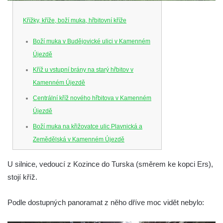
Křížky, kříže, boží muka, hřbitovní kříže
Boží muka v Budějovické ulici v Kamenném
Újezdě
Kříž u vstupní brány na starý hřbitov v
Kamenném Újezdě
Centrální kříž nového hřbitova v Kamenném
Újezdě
Boží muka na křižovatce ulic Plavnická a
Zemědělská v Kamenném Újezdě
Kříž na křižovatce ulic 5. května a Nádražní
U silnice, vedoucí z Kozince do Turska (směrem ke kopci Ers),
v Kamenném Újezdě
stojí kříž.
Kříž na křižovatce ulic 5. května a Dělnická
v Kamenném Újezdě
Podle dostupných panoramat z něho dříve moc vidět nebylo:
Kříž v Dělnické ulici v Kamenném Újezdě