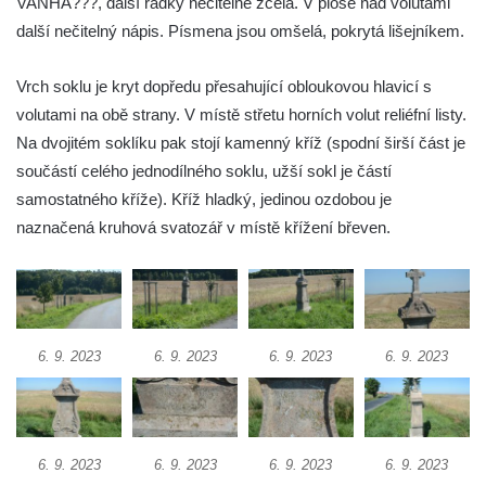
VANHA???, další řádky nečitelné zcela. V ploše nad volutami
Hradčanech a Palackého v Roudnici nad
další nečitelný nápis. Písmena jsou omšelá, pokrytá lišejníkem.
Labem
Kříž v centru Liběšic
Vrch soklu je kryt dopředu přesahující obloukovou hlavicí s
volutami na obě strany. V místě střetu horních volut reliéfní listy.
Kříž na návsi v Chouči
Na dvojitém soklíku pak stojí kamenný kříž (spodní širší část je
Boží muka na rozcestí východně od Chouče
součástí celého jednodílného soklu, užší sokl je částí
Kříž na návsi v Lužici
samostatného kříže). Kříž hladký, jedinou ozdobou je
Kříž na návsi v Dobrčicích
naznačená kruhová svatozář v místě křížení břeven.
Kříž u domu čp. 3 v Chrámcích
Kříž u polní cesty severozápadně od Kozel
Údajný kříž na návsi v Kozlech
Centrální kříž hřbitova v Kozlech
6. 9. 2023
6. 9. 2023
6. 9. 2023
6. 9. 2023
Kříž východně od Oparna u cesty na Lovoš
Pamětní kříž na Lovoši
Kříž na rozcestí u domu čp. 49 ve Svojkově
6. 9. 2023
6. 9. 2023
6. 9. 2023
6. 9. 2023
Centrální kříž bývalého hřbitova v Horním