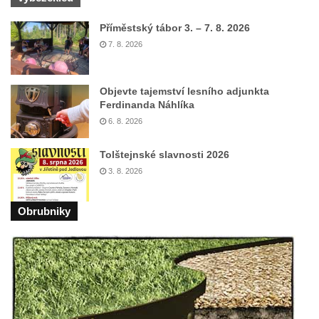
Herltův kříž u Mikova v Mikulášovicích
Příměstský tábor 3. – 7. 8. 2026
Kříž u Borských u domu čp. 859 v
7. 8. 2026
Mikulášovicích
Kříž Ließnerových naproti Mikovu v
Mikulášovicích
Objevte tajemství lesního adjunkta
Ferdinanda Náhlíka
Kříž u Mikulášovického potoka poblíž
6. 8. 2026
Mikovu v Mikulášovicích
Lissnerův kříž u domu čp. 39 v
Tolštejnské slavnosti 2026
Mikulášovicích
3. 8. 2026
Hampelův kříž u bývalých kasáren v
Obrubniky
Mikulášovicích
Marchnerův (Zelený) kříž naproti domu čp.
35 v Mikulášovicích
Schneiderův kříž před domem čp. 55 v
Mikulášovicích
Kříž na Kostelní stezce v Mikulášovicích