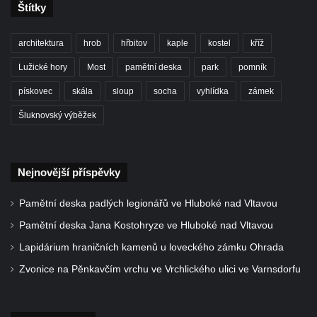
Štítky
Kříž u kostela Nanebevzetí Panny Marie v
Polici nad Metují
architektura
hrob
hřbitov
kaple
kostel
kříž
Pánův kříž v Broumovských stěnách
Lužické hory
Most
pamětní deska
park
pomník
Machovský kříž v Broumovských stěnách
pískovec
skála
sloup
socha
vyhlídka
zámek
Kříž u domu čp. 113 na Vlčí Hoře
Šluknovský výběžek
Kříž pod domem čp. 177 na Vlčí Hoře
Centrální kříž hřbitova Vlčí Hora
Kříž u domu čp. 128 na Vlčí Hoře
Nejnovější příspěvky
Kříž u domu čp. 79 v ulici Salmovská ve
Pamětní deska padlých legionářů ve Hluboké nad Vltavou
Velkém Šenově
Pamětní deska Jana Kostohryze ve Hluboké nad Vltavou
Kříž naproti domu čp. 23 v ulici Salmovská
ve Velkém Šenově
Lapidárium hraničních kamenů u loveckého zámku Ohrada
Kříž u kostela svatého Jana Křtitele v
Zvonice na Pěnkavčím vrchu ve Vrchlického ulici ve Varnsdorfu
Teplicích
Údajný kříž u silnice č. 15 západně od