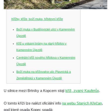
Křížky, kříže, boží muka, hřbitovní kříže
Boží muka v Budějovické ulici v Kamenném
Újezdě
Kříž u vstupní brány na starý hřbitov v
Kamenném Újezdě
Centrální kříž nového hřbitova v Kamenném
Újezdě
Boží muka na křižovatce ulic Plavnická a
Zemědělská v Kamenném Újezdě
Kříž na křižovatce ulic 5. května a Nádražní
U silnice mezi Brtníky a Kopcem stojí
kříž, zvaný Kauferův
.
v Kamenném Újezdě
Kříž na křižovatce ulic 5. května a Dělnická
O tomto kříži lze nalézt oficiální info
na webu Starých Křečan
,
v Kamenném Újezdě
pod které osada Kopec spadá: