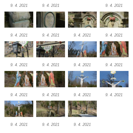
9. 4. 2021
9. 4. 2021
9. 4. 2021
Boží muka u domu čp. 392 na rohu ulic Na
Hradčanech a Palackého v Roudnici nad
Labem
Kříž v centru Liběšic
9. 4. 2021
9. 4. 2021
9. 4. 2021
9. 4. 2021
Kříž na návsi v Chouči
Boží muka na rozcestí východně od Chouče
Kříž na návsi v Lužici
9. 4. 2021
9. 4. 2021
9. 4. 2021
9. 4. 2021
Kříž na návsi v Dobrčicích
Kříž u domu čp. 3 v Chrámcích
Kříž u polní cesty severozápadně od Kozel
9. 4. 2021
9. 4. 2021
9. 4. 2021
9. 4. 2021
Údajný kříž na návsi v Kozlech
Centrální kříž hřbitova v Kozlech
Kříž východně od Oparna u cesty na Lovoš
9. 4. 2021
9. 4. 2021
9. 4. 2021
Pamětní kříž na Lovoši