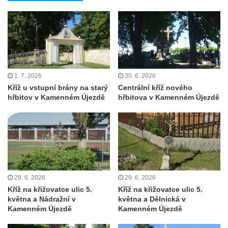
Kříž na Strážném vrchu v Rumburku
Kříž poblíž Ovčího mostu u Tisové
Kříž u kaple svatých Cyrila a Metoděje v
Kunraticích u Šluknova
Kříž na zahradě u domu ev. č. 11 v
1. 7. 2026
30. 6. 2026
Kunraticích u Šluknova
Kříž u vstupní brány na starý
Centrální kříž nového
hřbitov v Kamenném Újezdě
hřbitova v Kamenném Újezdě
Kříž naproti domu čp. 34 v Kunraticích u
Šluknova
Kříž u polní cesty mezi Šluknovem a
Knížecím
Školní kříž u polní cesty nad Lipovou ulicí v
Rychnově u Jablonce nad Nisou
29. 6. 2026
29. 6. 2026
Boží muka Anděl strážce v Kostelní ulici v
Kříž na křižovatce ulic 5.
Kříž na křižovatce ulic 5.
května a Nádražní v
května a Dělnická v
Rychnově u Jablonce nad Nisou
Kamenném Újezdě
Kamenném Újezdě
Centrální kříž bývalého hřbitova u kostela