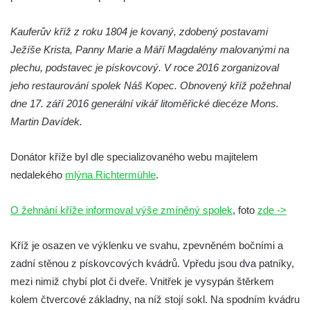
Kříž v Dělnické ulici v Kamenném Újezdě
Kauferův kříž z roku 1804 je kovaný, zdobený postavami
Boží muka na křižovatce ulic Latrán a K
Ježíše Krista, Panny Marie a Máří Magdalény malovanými na
Malší ve Velešíně
plechu, podstavec je pískovcový. V roce 2016 zorganizoval
Centrální kříž hřbitova ve Velešíně
jeho restaurování spolek Náš Kopec. Obnovený kříž požehnal
Kříž u kostela svatého Václava ve Velešíně
dne 17. září 2016 generální vikář litoměřické diecéze Mons.
Kříž u brány na hřbitov ve Velešíně
Martin Davídek.
Kříž na zahradě domu čp. 127 v Římově
Donátor kříže byl dle specializovaného webu majitelem
Kříž u fary v Římově
nedalekého
mlýna Richtermühle
.
Kříž u lípy Jana Gurreho v Římově
Boží muka u hřbitova v Římově
O žehnání kříže informoval výše zmíněný spolek
, foto
zde ->
Centrální kříž hřbitova v Římově
Kříž na návsi v Dolním Třeboníně
Kříž je osazen ve výklenku ve svahu, zpevněném bočními a
zadní stěnou z pískovcových kvádrů. Vpředu jsou dva patníky,
Kříž poblíž domu čp. 169 v Plavu
mezi nimiž chybí plot či dveře. Vnitřek je vysypán štěrkem
Kříž na návsi v Plavu
kolem čtvercové základny, na níž stojí sokl. Na spodním kvádru
Boží muka v Plavu