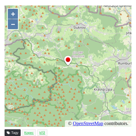
Kříž na rozcestí u domu čp. 49 ve Svojkově
Centrální kříž bývalého hřbitova v Horním
Chlumu
Kříž jižně od Prysku
Boží muka svatého Floriána v Mezné
Neugebauerův kříž východně od Sloupu v
Čechách
Kříž u kostela Zvěstování Panny Marie v
Duchcově
Údajný kříž před kostelem svatých Petra a
Pavla v Jeníkově
Kříž na návsi v Jeníkově
Kříž na křižovatce v Teplické ulici v Lahošti
Kříž U Pěti lip na pastvině severovýchodně
od Mikulášovic
Tagy
Kopec
kříž
Kříž na rozcestí u domu čp. 123 v