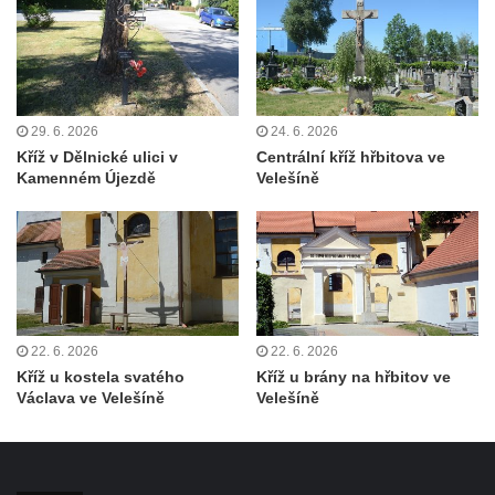
svatého Václava v Rychnově u Jablonce
nad Nisou
Misijní kříž na kostele svatého Václava v
Rychnově u Jablonce nad Nisou
Kříž u domu čp. 23 v Pulečném
29. 6. 2026
24. 6. 2026
Kříž v Dělnické ulici v
Centrální kříž hřbitova ve
Kříž u rozcestí u domu čp. 53 v Maršovicích
Kamenném Újezdě
Velešíně
Centrální kříž hřbitova v Krásné u Pěnčína
Boží muka v zámeckém parku Dolního
zámku v Teplicích nad Metují
Kříž na náměstí Aloise Jiráska v Teplicích
nad Metují
22. 6. 2026
22. 6. 2026
Kříž před kostelem Panny Marie Pomocné v
Kříž u kostela svatého
Kříž u brány na hřbitov ve
Teplicích nad Metují
Václava ve Velešíně
Velešíně
Kříž na hřbitově v Teplicích nad Metují
Boží muka nad pramenem U svatého
Antoníčka v Teplicích nad Metují