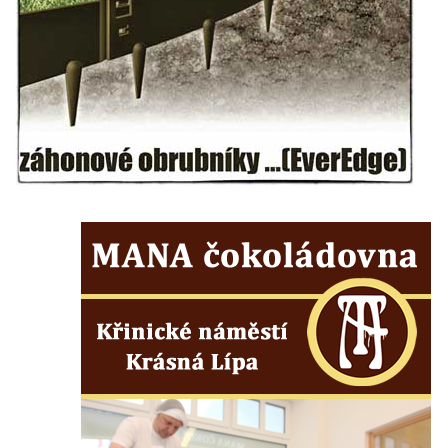
Maazův kříž na Kostelní stezce v
Mikulášovicích
Boží muka na Kostelní stezce v
Mikulášovicích
Franzeho kříž u domu čp. 356 v
Mikulášovicích
Hammerberský kříž na křižovatce mezi
domy čp. 739 a 758 v Mikulášovicích
Kříž Johannese Herlta poblíž domu čp. 428
v Mikulášovicích
Drascheho kříž na zahradě domu čp. 915 v
Mikulášovicích
Hillův kříž u domu čp. 436 v Mikulášovicích
Hampelův kříž západně od dolního nádraží
v Mikulášovicích