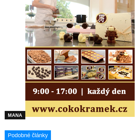
Kříž před kostelem svatých Petra a Pavla v
Růžové
Centrální kříž na starém hřbitově ve
Vilémově
Centrální kříž na novém hřbitově ve
Vilémově
Kříž u kostela Nanebevzetí Panny Marie na
křížové cestě ve Vilémově
Kříž u cesty mezi Růžovou a Kamenickou
Strání
Kříž u severní zdi kostela Nalezení svatého
Kříže ve Frýdlantu
Kříž na Křížové cestě na Křížovém vrchu ve
MANA
Frýdlantu
Centrální kříž hřbitova ve Sloupu v Čechách
Podobné články
Kříž u koryta náhonu na Chřibské Kamenici