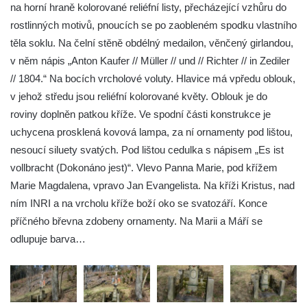
na horní hraně kolorované reliéfní listy, přecházející vzhůru do
Kříž u Obrázku severovýchodně od
rostlinných motivů, pnoucích se po zaobleném spodku vlastního
Práchně
těla soklu. Na čelní stěně obdélný medailon, věnčený girlandou,
Kříž na rozcestí u domu čp. 283 v Dolním
v něm nápis „Anton Kaufer // Müller // und // Richter // in Zediler
Podluží
// 1804.“ Na bocích vrcholové voluty. Hlavice má vpředu oblouk,
v jehož středu jsou reliéfní kolorované květy. Oblouk je do
Görnerův kříž u silnice č. 264 v Dolním
roviny doplněn patkou kříže. Ve spodní části konstrukce je
Podluží
uchycena prosklená kovová lampa, za ní ornamenty pod lištou,
Kříž u domu čp. 155 v Chřibské
nesoucí siluety svatých. Pod lištou cedulka s nápisem „Es ist
Údajný kříž u domu čp. 283 ve Chřibské
vollbracht (Dokonáno jest)“. Vlevo Panna Marie, pod křížem
Kříž jižně od Bukolu
Marie Magdalena, vpravo Jan Evangelista. Na kříži Kristus, nad
Kříž na návsi v Bukolu
ním INRI a na vrcholu kříže boží oko se svatozáří. Konce
Centrální kříž hřbitova v Hrobčicích
příčného břevna zdobeny ornamenty. Na Marii a Máří se
odlupuje barva…
Kříž u silnice z Chouče do Mirošovic
Centrální kříž hřbitova v Chouči
Kříž na rozcestí v Záluží
Kříž v ulici V Zátiší v Dobříni