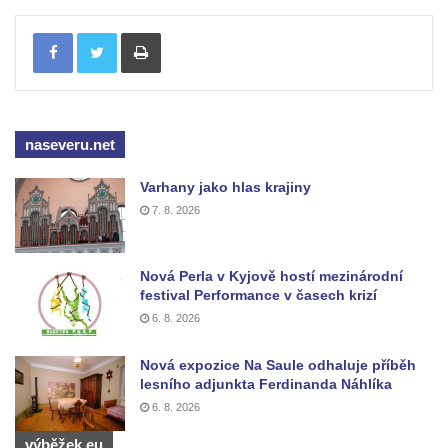
Mikulášovicích
Tisknout
Wäberův kříž v zahradě domu čp. 184 v
Mikulášovicích
Kříž na louce v horních Mikulášovicích
Posteltův kříž naproti domu ev.č. 29 v
naseveru.net
Mikulášovicích
Varhany jako hlas krajiny
Kříž Neubaukreuz u domu čp. 698 v
7. 8. 2026
Mikulášovicích
Kříž manželů Endlerových u továrního
Nová Perla v Kyjově hostí mezinárodní
objektu v Mikulášovicích
festival Performance v časech krizí
Kříž u silnice východně od Mikulášovic
6. 8. 2026
Meyerův kříž východně od Mikulášovic
Nová expozice Na Saule odhaluje příběh
Kříž u rozcestí k větrnému mlýnu Světlík v
lesního adjunkta Ferdinanda Náhlíka
Horním Podluží
6. 8. 2026
Kříž u domu čp. 1016 v Mikulášovicích
výběžek.eu