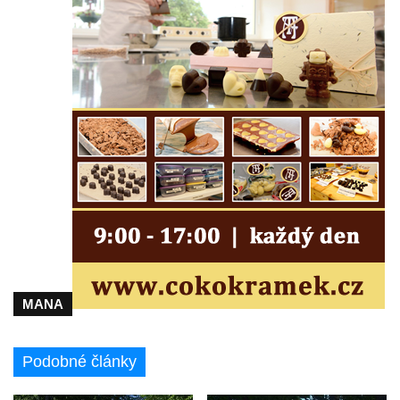
Kříž na Kostelní stezce v Mikulášovicích
Maazův kříž na Kostelní stezce v
Mikulášovicích
Boží muka na Kostelní stezce v
Mikulášovicích
Franzeho kříž u domu čp. 356 v
Mikulášovicích
Hammerberský kříž na křižovatce mezi
domy čp. 739 a 758 v Mikulášovicích
Kříž Johannese Herlta poblíž domu čp. 428
v Mikulášovicích
MANA
Drascheho kříž na zahradě domu čp. 915 v
Mikulášovicích
Podobné články
Hillův kříž u domu čp. 436 v Mikulášovicích
Hampelův kříž západně od dolního nádraží