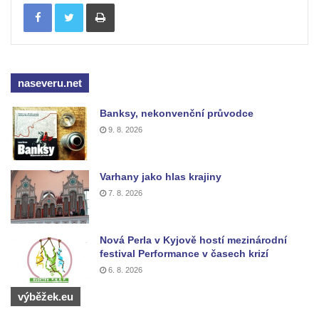
Tisknout
Pamětní kříž na Lovoši
Kříž na rozcestí u domu čp. 49 ve Svojkově
Centrální kříž bývalého hřbitova v Horním
Chlumu
naseveru.net
Kříž jižně od Prysku
Banksy, nekonvenční průvodce
Boží muka svatého Floriána v Mezné
9. 8. 2026
Neugebauerův kříž východně od Sloupu v
Čechách
Kříž u kostela Zvěstování Panny Marie v
Varhany jako hlas krajiny
7. 8. 2026
Duchcově
Údajný kříž před kostelem svatých Petra a
Pavla v Jeníkově
Nová Perla v Kyjově hostí mezinárodní
festival Performance v časech krizí
Kříž na návsi v Jeníkově
6. 8. 2026
Kříž na křižovatce v Teplické ulici v Lahošti
výběžek.eu
Kříž U Pěti lip na pastvině severovýchodně
od Mikulášovic