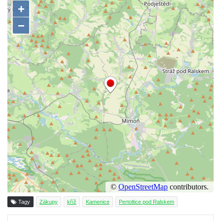
Kříž na rozcestí v Záluží
Kříž v ulici V Zátiší v Dobříni
Boží muka u domu čp. 392 na rohu ulic Na
Hradčanech a Palackého v Roudnici nad
Labem
Kříž v centru Liběšic
Kříž na návsi v Chouči
Boží muka na rozcestí východně od Chouče
Kříž na návsi v Lužici
Kříž na návsi v Dobrčicích
Kříž u domu čp. 3 v Chrámcích
Kříž u polní cesty severozápadně od Kozel
Údajný kříž na návsi v Kozlech
Centrální kříž hřbitova v Kozlech
Tagy
Zákupy
kříž
Kamenice
Pertoltice pod Ralskem
Kříž východně od Oparna u cesty na Lovoš