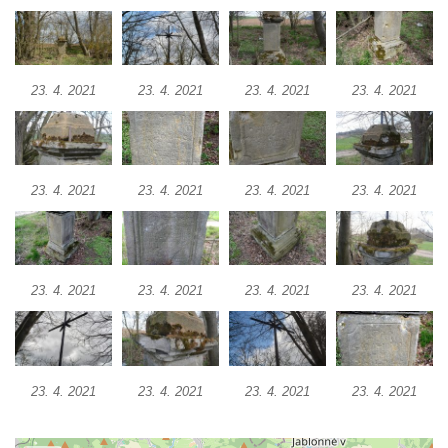
Boží muka v Plavu
Kříž u Obrázku severovýchodně od
Práchně
23. 4. 2021
23. 4. 2021
23. 4. 2021
23. 4. 2021
Kříž na rozcestí u domu čp. 283 v Dolním
Podluží
Görnerův kříž u silnice č. 264 v Dolním
23. 4. 2021
23. 4. 2021
23. 4. 2021
23. 4. 2021
Podluží
Kříž u domu čp. 155 v Chřibské
Údajný kříž u domu čp. 283 ve Chřibské
23. 4. 2021
23. 4. 2021
23. 4. 2021
23. 4. 2021
Kříž jižně od Bukolu
Kříž na návsi v Bukolu
Centrální kříž hřbitova v Hrobčicích
Kříž u silnice z Chouče do Mirošovic
23. 4. 2021
23. 4. 2021
23. 4. 2021
23. 4. 2021
Centrální kříž hřbitova v Chouči