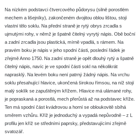
v Kamenném Újezdě
Na nízkém podstavci čtvercového půdorysu (silně porostlém
Kříž v Dělnické ulici v Kamenném Újezdě
mechem a lišejníky), zakončeném dvojitou oblou lištou, stojí
Boží muka na křižovatce ulic Latrán a K
vlastní tělo soklu. Na přední straně je rytý obrys zrcadla s
Malší ve Velešíně
ujmutými rohy, v němž je špatně čitelný vyrytý nápis. Obě boční
a zadní zrcadla jsou plastická, mírně vpadlá, s rámem. Na
Centrální kříž hřbitova ve Velešíně
pravém boku je nápis v jeho spodní části, poslední řádek je
Kříž u kostela svatého Václava ve Velešíně
zřejmě Anno 1750. Na zadní straně je opět dlouhý rytý a špatně
Kříž u brány na hřbitov ve Velešíně
čitelný nápis, navíc je ve spodní části sokl na několikrát
Kříž na zahradě domu čp. 127 v Římově
naprasklý. Na levém boku není patrný žádný nápis. Na vrchu
Kříž u fary v Římově
soklu přesahující hlavice, ukončená širokou římsou, na níž stojí
malý soklík se zapuštěným křížem. Hlavice má ulámané rohy,
Kříž u lípy Jana Gurreho v Římově
je popraskaná a porostlá, mech přerůstá až na podstavec kříže.
Boží muka u hřbitova v Římově
Ten má spodní část kvádrovou a horní se obloukovitě sbíhá
Centrální kříž hřbitova v Římově
směrem vzhůru. Kříž je jednoduchý a vypadá nepůvodně – z L
Kříž na návsi v Dolním Třeboníně
profilu jen kříž se středními paprsky, představujícími zřejmě
Kříž poblíž domu čp. 169 v Plavu
svatozář.
Kříž na návsi v Plavu