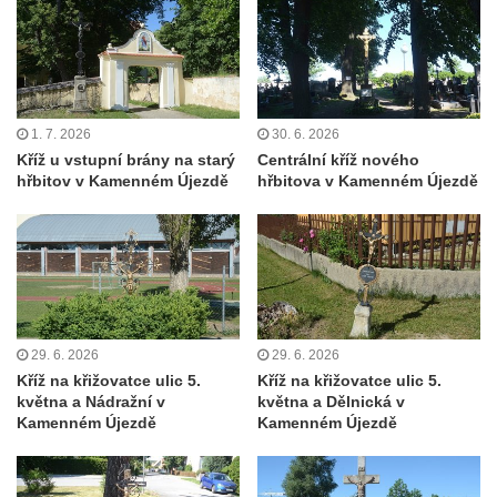
v Mikulášovicích
Kříž před kostelem svatých Petra a Pavla v
Růžové
Centrální kříž na starém hřbitově ve
1. 7. 2026
30. 6. 2026
Vilémově
Kříž u vstupní brány na starý
Centrální kříž nového
Centrální kříž na novém hřbitově ve
hřbitov v Kamenném Újezdě
hřbitova v Kamenném Újezdě
Vilémově
Kříž u kostela Nanebevzetí Panny Marie na
křížové cestě ve Vilémově
Kříž u cesty mezi Růžovou a Kamenickou
Strání
29. 6. 2026
29. 6. 2026
Kříž u severní zdi kostela Nalezení svatého
Kříž na křižovatce ulic 5.
Kříž na křižovatce ulic 5.
Kříže ve Frýdlantu
května a Nádražní v
května a Dělnická v
Kamenném Újezdě
Kamenném Újezdě
Kříž na Křížové cestě na Křížovém vrchu ve
Frýdlantu
Centrální kříž hřbitova ve Sloupu v Čechách