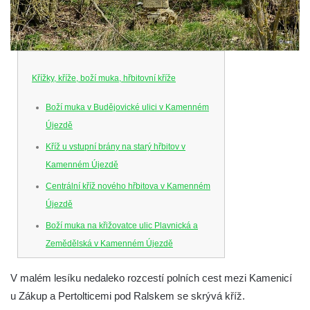
Křížky, kříže, boží muka, hřbitovní kříže
Boží muka v Budějovické ulici v Kamenném
Újezdě
Kříž u vstupní brány na starý hřbitov v
Kamenném Újezdě
Centrální kříž nového hřbitova v Kamenném
Újezdě
Boží muka na křižovatce ulic Plavnická a
Zemědělská v Kamenném Újezdě
Kříž na křižovatce ulic 5. května a Nádražní
V malém lesíku nedaleko rozcestí polních cest mezi Kamenicí
v Kamenném Újezdě
u Zákup a Pertolticemi pod Ralskem se skrývá kříž.
Kříž na křižovatce ulic 5. května a Dělnická