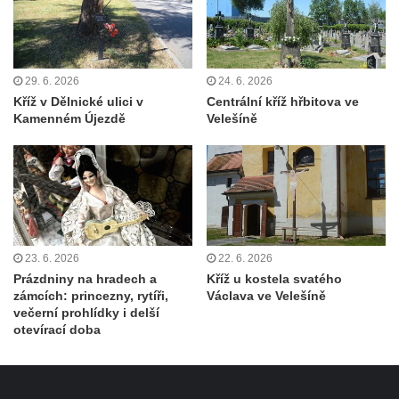
Kříž u koryta náhonu na Chřibské Kamenici
Kříž na Strážném vrchu v Rumburku
Kříž poblíž Ovčího mostu u Tisové
29. 6. 2026
24. 6. 2026
Kříž v Dělnické ulici v
Centrální kříž hřbitova ve
Kříž u kaple svatých Cyrila a Metoděje v
Kamenném Újezdě
Velešíně
Kunraticích u Šluknova
Kříž na zahradě u domu ev. č. 11 v
Kunraticích u Šluknova
Kříž naproti domu čp. 34 v Kunraticích u
Šluknova
Kříž u polní cesty mezi Šluknovem a
23. 6. 2026
22. 6. 2026
Prázdniny na hradech a
Kříž u kostela svatého
Knížecím
zámcích: princezny, rytíři,
Václava ve Velešíně
Školní kříž u polní cesty nad Lipovou ulicí v
večerní prohlídky i delší
otevírací doba
Rychnově u Jablonce nad Nisou
Boží muka Anděl strážce v Kostelní ulici v
Rychnově u Jablonce nad Nisou