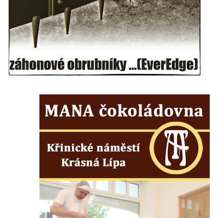
Kříž u domu čp. 1016 v Mikulášovicích
Herltův kříž u Mikova v Mikulášovicích
Kříž u Borských u domu čp. 859 v
Mikulášovicích
Kříž Ließnerových naproti Mikovu v
Mikulášovicích
Kříž u Mikulášovického potoka poblíž
Mikovu v Mikulášovicích
Lissnerův kříž u domu čp. 39 v
Mikulášovicích
Hampelův kříž u bývalých kasáren v
Mikulášovicích
Marchnerův (Zelený) kříž naproti domu čp.
35 v Mikulášovicích
Schneiderův kříž před domem čp. 55 v
Mikulášovicích