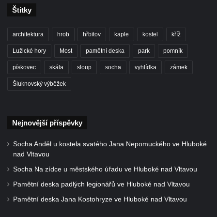
Centrální kříž bývalého hřbitova u kostela
Štítky
svatého Václava v Rychnově u Jablonce
nad Nisou
architektura
hrob
hřbitov
kaple
kostel
kříž
Misijní kříž na kostele svatého Václava v
Lužické hory
Most
pamětní deska
park
pomník
Rychnově u Jablonce nad Nisou
pískovec
skála
sloup
socha
vyhlídka
zámek
Kříž u domu čp. 23 v Pulečném
Šluknovský výběžek
Kříž u rozcestí u domu čp. 53 v Maršovicích
Centrální kříž hřbitova v Krásné u Pěnčína
Boží muka v zámeckém parku Dolního
Nejnovější příspěvky
zámku v Teplicích nad Metují
Socha Anděl u kostela svatého Jana Nepomuckého ve Hluboké
Kříž na náměstí Aloise Jiráska v Teplicích
nad Vltavou
nad Metují
Socha Na zídce u městského úřadu ve Hluboké nad Vltavou
Kříž před kostelem Panny Marie Pomocné v
Pamětní deska padlých legionářů ve Hluboké nad Vltavou
Teplicích nad Metují
Pamětní deska Jana Kostohryze ve Hluboké nad Vltavou
Kříž na hřbitově v Teplicích nad Metují
Boží muka nad pramenem U svatého