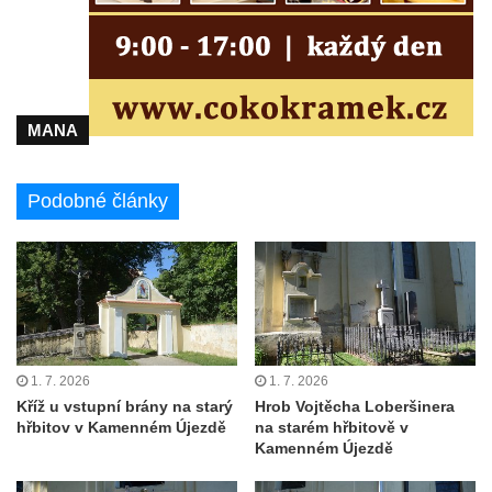
Herltův kříž u Mikova v Mikulášovicích
Kříž u Borských u domu čp. 859 v
Mikulášovicích
Kříž Ließnerových naproti Mikovu v
MANA
Mikulášovicích
Kříž u Mikulášovického potoka poblíž
Podobné články
Mikovu v Mikulášovicích
Lissnerův kříž u domu čp. 39 v
Mikulášovicích
Hampelův kříž u bývalých kasáren v
Mikulášovicích
Marchnerův (Zelený) kříž naproti domu čp.
1. 7. 2026
1. 7. 2026
35 v Mikulášovicích
Kříž u vstupní brány na starý
Hrob Vojtěcha Loberšinera
hřbitov v Kamenném Újezdě
na starém hřbitově v
Schneiderův kříž před domem čp. 55 v
Kamenném Újezdě
Mikulášovicích
Kříž na Kostelní stezce v Mikulášovicích