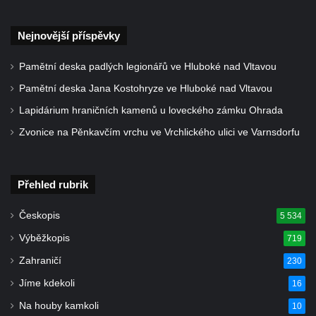
Kříž na Strážném vrchu v Rumburku
Nejnovější příspěvky
Kříž poblíž Ovčího mostu u Tisové
Kříž u kaple svatých Cyrila a Metoděje v
Pamětní deska padlých legionářů ve Hluboké nad Vltavou
Kunraticích u Šluknova
Pamětní deska Jana Kostohryze ve Hluboké nad Vltavou
Kříž na zahradě u domu ev. č. 11 v
Lapidárium hraničních kamenů u loveckého zámku Ohrada
Kunraticích u Šluknova
Zvonice na Pěnkavčím vrchu ve Vrchlického ulici ve Varnsdorfu
Kříž naproti domu čp. 34 v Kunraticích u
Šluknova
Kříž u polní cesty mezi Šluknovem a
Přehled rubrik
Knížecím
Českopis
5 534
Školní kříž u polní cesty nad Lipovou ulicí v
Výběžkopis
719
Rychnově u Jablonce nad Nisou
Zahraničí
230
Boží muka Anděl strážce v Kostelní ulici v
Rychnově u Jablonce nad Nisou
Jíme kdekoli
16
Centrální kříž bývalého hřbitova u kostela
Na houby kamkoli
10