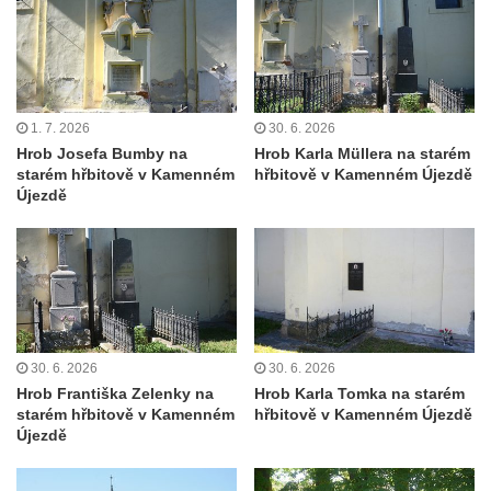
Maazův kříž na Kostelní stezce v
Mikulášovicích
Boží muka na Kostelní stezce v
Mikulášovicích
1. 7. 2026
30. 6. 2026
Hrob Josefa Bumby na
Hrob Karla Müllera na starém
Franzeho kříž u domu čp. 356 v
starém hřbitově v Kamenném
hřbitově v Kamenném Újezdě
Mikulášovicích
Újezdě
Hammerberský kříž na křižovatce mezi
domy čp. 739 a 758 v Mikulášovicích
Kříž Johannese Herlta poblíž domu čp. 428
v Mikulášovicích
Drascheho kříž na zahradě domu čp. 915 v
30. 6. 2026
30. 6. 2026
Mikulášovicích
Hrob Františka Zelenky na
Hrob Karla Tomka na starém
Hillův kříž u domu čp. 436 v Mikulášovicích
starém hřbitově v Kamenném
hřbitově v Kamenném Újezdě
Újezdě
Hampelův kříž západně od dolního nádraží
v Mikulášovicích