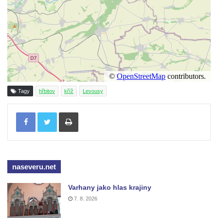
Kříž u Obrázku severovýchodně od
Práchně
Kříž na rozcestí u domu čp. 283 v Dolním
Podluží
Görnerův kříž u silnice č. 264 v Dolním
Podluží
Tagy
hřbitov
kříž
Levousy
Kříž u domu čp. 155 v Chřibské
Tisknout
Údajný kříž u domu čp. 283 ve Chřibské
Kříž jižně od Bukolu
Kříž na návsi v Bukolu
Centrální kříž hřbitova v Hrobčicích
naseveru.net
Kříž u silnice z Chouče do Mirošovic
Varhany jako hlas krajiny
Centrální kříž hřbitova v Chouči
7. 8. 2026
Kříž na rozcestí v Záluží