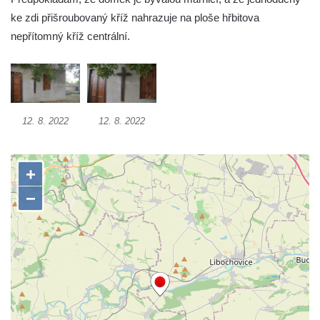
Kříž v Dělnické ulici v Kamenném Újezdě
ke zdi přišroubovaný kříž nahrazuje na ploše hřbitova
Boží muka na křižovatce ulic Latrán a K
nepřítomný kříž centrální.
Malší ve Velešíně
Centrální kříž hřbitova ve Velešíně
Kříž u kostela svatého Václava ve Velešíně
Kříž u brány na hřbitov ve Velešíně
12. 8. 2022
12. 8. 2022
Kříž na zahradě domu čp. 127 v Římově
Kříž u fary v Římově
Kříž u lípy Jana Gurreho v Římově
Boží muka u hřbitova v Římově
Centrální kříž hřbitova v Římově
Kříž na návsi v Dolním Třeboníně
Kříž poblíž domu čp. 169 v Plavu
Kříž na návsi v Plavu
Boží muka v Plavu