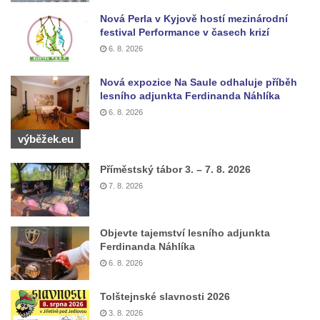
Kříž v ulici V Zátiší v Dobříni
Nová Perla v Kyjově hostí mezinárodní
Boží muka u domu čp. 392 na rohu ulic Na
festival Performance v časech krizí
Hradčanech a Palackého v Roudnici nad
6. 8. 2026
Labem
Nová expozice Na Saule odhaluje příběh
Kříž v centru Liběšic
lesního adjunkta Ferdinanda Náhlíka
Kříž na návsi v Chouči
6. 8. 2026
Boží muka na rozcestí východně od Chouče
výběžek.eu
Kříž na návsi v Lužici
Příměstský tábor 3. – 7. 8. 2026
Kříž na návsi v Dobrčicích
7. 8. 2026
Kříž u domu čp. 3 v Chrámcích
Kříž u polní cesty severozápadně od Kozel
Objevte tajemství lesního adjunkta
Údajný kříž na návsi v Kozlech
Ferdinanda Náhlíka
Centrální kříž hřbitova v Kozlech
6. 8. 2026
Kříž východně od Oparna u cesty na Lovoš
Tolštejnské slavnosti 2026
Pamětní kříž na Lovoši
3. 8. 2026