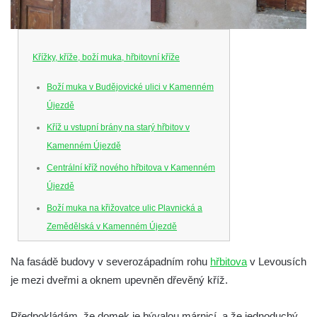
Křížky, kříže, boží muka, hřbitovní kříže
Boží muka v Budějovické ulici v Kamenném
Újezdě
Kříž u vstupní brány na starý hřbitov v
Kamenném Újezdě
Centrální kříž nového hřbitova v Kamenném
Újezdě
Boží muka na křižovatce ulic Plavnická a
Zemědělská v Kamenném Újezdě
Kříž na křižovatce ulic 5. května a Nádražní
Na fasádě budovy v severozápadním rohu
hřbitova
v Levousích
v Kamenném Újezdě
je mezi dveřmi a oknem upevněn dřevěný kříž.
Kříž na křižovatce ulic 5. května a Dělnická
v Kamenném Újezdě
Předpokládám, že domek je bývalou márnicí, a že jednoduchý