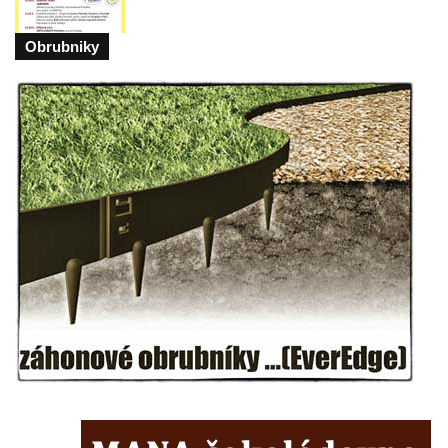
Kříž na rozcestí u domu čp. 49 ve Svojkově
Centrální kříž bývalého hřbitova v Horním
Obrubniky
Chlumu
Kříž jižně od Prysku
Boží muka svatého Floriána v Mezné
Neugebauerův kříž východně od Sloupu v
Čechách
Kříž u kostela Zvěstování Panny Marie v
Duchcově
Údajný kříž před kostelem svatých Petra a
Pavla v Jeníkově
Kříž na návsi v Jeníkově
Kříž na křižovatce v Teplické ulici v Lahošti
Kříž U Pěti lip na pastvině severovýchodně
od Mikulášovic
Kříž na rozcestí u domu čp. 123 v