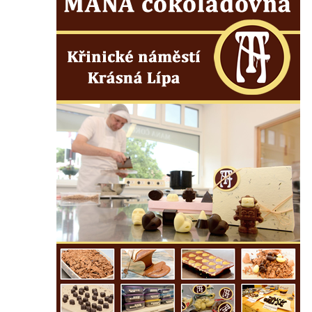
Mikulášovicích
Wäberův kříž v zahradě domu čp. 184 v
Mikulášovicích
Kříž na louce v horních Mikulášovicích
Posteltův kříž naproti domu ev.č. 29 v
Mikulášovicích
Kříž Neubaukreuz u domu čp. 698 v
Mikulášovicích
Kříž manželů Endlerových u továrního
objektu v Mikulášovicích
Kříž u silnice východně od Mikulášovic
Meyerův kříž východně od Mikulášovic
Kříž u rozcestí k větrnému mlýnu Světlík v
Horním Podluží
Kříž u domu čp. 1016 v Mikulášovicích