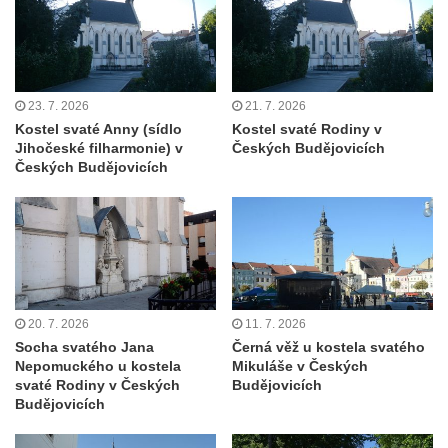
Maazův kříž na Kostelní stezce v
Mikulášovicích
Boží muka na Kostelní stezce v
23. 7. 2026
21. 7. 2026
Mikulášovicích
Kostel svaté Anny (sídlo
Kostel svaté Rodiny v
Franzeho kříž u domu čp. 356 v
Jihočeské filharmonie) v
Českých Budějovicích
Mikulášovicích
Českých Budějovicích
Hammerberský kříž na křižovatce mezi
domy čp. 739 a 758 v Mikulášovicích
Kříž Johannese Herlta poblíž domu čp. 428
v Mikulášovicích
Drascheho kříž na zahradě domu čp. 915 v
20. 7. 2026
11. 7. 2026
Mikulášovicích
Socha svatého Jana
Černá věž u kostela svatého
Nepomuckého u kostela
Mikuláše v Českých
Hillův kříž u domu čp. 436 v Mikulášovicích
svaté Rodiny v Českých
Budějovicích
Hampelův kříž západně od dolního nádraží
Budějovicích
v Mikulášovicích