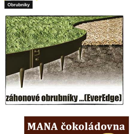
Kříž na rozcestí u domu čp. 49 ve Svojkově
Obrubniky
Centrální kříž bývalého hřbitova v Horním
Chlumu
Kříž jižně od Prysku
Boží muka svatého Floriána v Mezné
Neugebauerův kříž východně od Sloupu v
Čechách
Kříž u kostela Zvěstování Panny Marie v
Duchcově
Údajný kříž před kostelem svatých Petra a
Pavla v Jeníkově
Kříž na návsi v Jeníkově
Kříž na křižovatce v Teplické ulici v Lahošti
Kříž U Pěti lip na pastvině severovýchodně
od Mikulášovic
Kříž na rozcestí u domu čp. 123 v