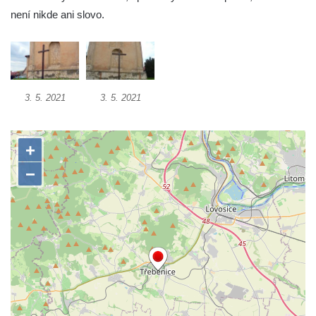
Kříž v Dělnické ulici v Kamenném Újezdě
není nikde ani slovo.
Boží muka na křižovatce ulic Latrán a K
Malší ve Velešíně
Centrální kříž hřbitova ve Velešíně
Kříž u kostela svatého Václava ve Velešíně
3. 5. 2021
3. 5. 2021
Kříž u brány na hřbitov ve Velešíně
Kříž na zahradě domu čp. 127 v Římově
Kříž u fary v Římově
Kříž u lípy Jana Gurreho v Římově
Boží muka u hřbitova v Římově
Centrální kříž hřbitova v Římově
Kříž na návsi v Dolním Třeboníně
Kříž poblíž domu čp. 169 v Plavu
Kříž na návsi v Plavu
Boží muka v Plavu