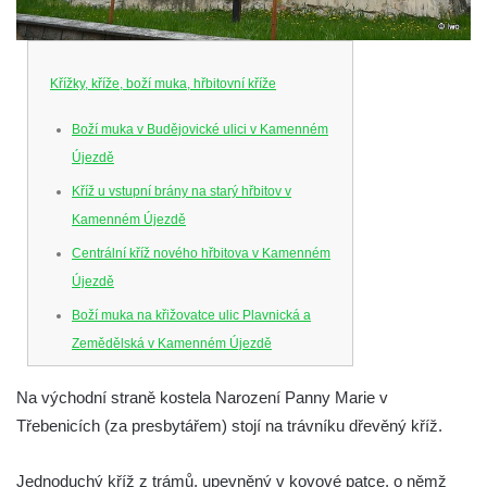
Křížky, kříže, boží muka, hřbitovní kříže
Boží muka v Budějovické ulici v Kamenném
Újezdě
Kříž u vstupní brány na starý hřbitov v
Kamenném Újezdě
Centrální kříž nového hřbitova v Kamenném
Újezdě
Boží muka na křižovatce ulic Plavnická a
Zemědělská v Kamenném Újezdě
Kříž na křižovatce ulic 5. května a Nádražní
Na východní straně kostela Narození Panny Marie v
v Kamenném Újezdě
Třebenicích (za presbytářem) stojí na trávníku dřevěný kříž.
Kříž na křižovatce ulic 5. května a Dělnická
v Kamenném Újezdě
Jednoduchý kříž z trámů, upevněný v kovové patce, o němž