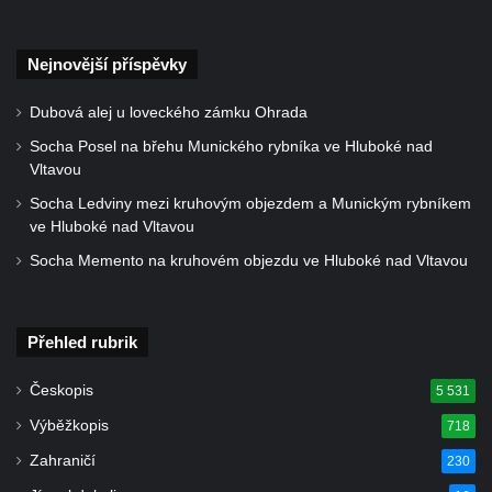
Kříž na Strážném vrchu v Rumburku
Kříž poblíž Ovčího mostu u Tisové
Nejnovější příspěvky
Kříž u kaple svatých Cyrila a Metoděje v
Dubová alej u loveckého zámku Ohrada
Kunraticích u Šluknova
Socha Posel na břehu Munického rybníka ve Hluboké nad
Kříž na zahradě u domu ev. č. 11 v
Vltavou
Kunraticích u Šluknova
Socha Ledviny mezi kruhovým objezdem a Munickým rybníkem
Kříž naproti domu čp. 34 v Kunraticích u
ve Hluboké nad Vltavou
Šluknova
Socha Memento na kruhovém objezdu ve Hluboké nad Vltavou
Kříž u polní cesty mezi Šluknovem a
Knížecím
Přehled rubrik
Školní kříž u polní cesty nad Lipovou ulicí v
Rychnově u Jablonce nad Nisou
Českopis
5 531
Boží muka Anděl strážce v Kostelní ulici v
Výběžkopis
718
Rychnově u Jablonce nad Nisou
Zahraničí
230
Centrální kříž bývalého hřbitova u kostela