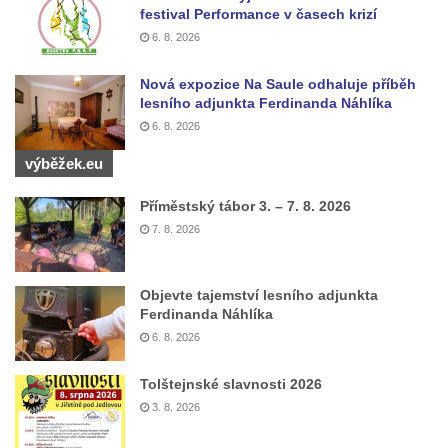
festival Performance v časech krizí
Boží muka u domu čp. 392 na rohu ulic Na
6. 8. 2026
Hradčanech a Palackého v Roudnici nad
Labem
Nová expozice Na Saule odhaluje příběh
lesního adjunkta Ferdinanda Náhlíka
Kříž v centru Liběšic
6. 8. 2026
Kříž na návsi v Chouči
výběžek.eu
Boží muka na rozcestí východně od Chouče
Kříž na návsi v Lužici
Příměstský tábor 3. – 7. 8. 2026
7. 8. 2026
Kříž na návsi v Dobrčicích
Kříž u domu čp. 3 v Chrámcích
Objevte tajemství lesního adjunkta
Kříž u polní cesty severozápadně od Kozel
Ferdinanda Náhlíka
Údajný kříž na návsi v Kozlech
6. 8. 2026
Centrální kříž hřbitova v Kozlech
Tolštejnské slavnosti 2026
Kříž východně od Oparna u cesty na Lovoš
3. 8. 2026
Pamětní kříž na Lovoši