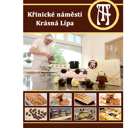
Mikulášovicích
Wäberův kříž v zahradě domu čp. 184 v
Mikulášovicích
Kříž na louce v horních Mikulášovicích
Posteltův kříž naproti domu ev.č. 29 v
Mikulášovicích
Kříž Neubaukreuz u domu čp. 698 v
Mikulášovicích
Kříž manželů Endlerových u továrního
objektu v Mikulášovicích
Kříž u silnice východně od Mikulášovic
Meyerův kříž východně od Mikulášovic
Kříž u rozcestí k větrnému mlýnu Světlík v
Horním Podluží
Kříž u domu čp. 1016 v Mikulášovicích