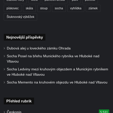
Kříž u kostela Nanebevzetí Panny Marie v
pískovec
skála
sloup
socha
vyhlídka
zámek
Polici nad Metují
Šluknovský výběžek
Pánův kříž v Broumovských stěnách
Machovský kříž v Broumovských stěnách
Kříž u domu čp. 113 na Vlčí Hoře
Nejnovější příspěvky
Kříž pod domem čp. 177 na Vlčí Hoře
Dubová alej u loveckého zámku Ohrada
Centrální kříž hřbitova Vlčí Hora
Socha Posel na břehu Munického rybníka ve Hluboké nad
Kříž u domu čp. 128 na Vlčí Hoře
Vltavou
Kříž u domu čp. 79 v ulici Salmovská ve
Socha Ledviny mezi kruhovým objezdem a Munickým rybníkem
Velkém Šenově
ve Hluboké nad Vltavou
Kříž naproti domu čp. 23 v ulici Salmovská
Socha Memento na kruhovém objezdu ve Hluboké nad Vltavou
ve Velkém Šenově
Kříž u kostela svatého Jana Křtitele v
Přehled rubrik
Teplicích
Údajný kříž u silnice č. 15 západně od
Českopis
5 531