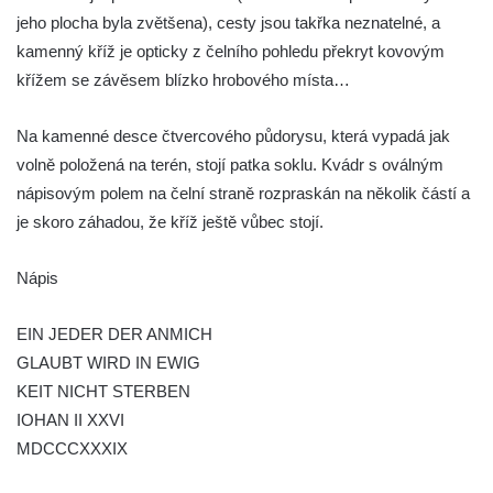
Kříž v Dělnické ulici v Kamenném Újezdě
jeho plocha byla zvětšena), cesty jsou takřka neznatelné, a
Boží muka na křižovatce ulic Latrán a K
kamenný kříž je opticky z čelního pohledu překryt kovovým
Malší ve Velešíně
křížem se závěsem blízko hrobového místa…
Centrální kříž hřbitova ve Velešíně
Na kamenné desce čtvercového půdorysu, která vypadá jak
Kříž u kostela svatého Václava ve Velešíně
volně položená na terén, stojí patka soklu. Kvádr s oválným
Kříž u brány na hřbitov ve Velešíně
nápisovým polem na čelní straně rozpraskán na několik částí a
Kříž na zahradě domu čp. 127 v Římově
je skoro záhadou, že kříž ještě vůbec stojí.
Kříž u fary v Římově
Nápis
Kříž u lípy Jana Gurreho v Římově
Boží muka u hřbitova v Římově
EIN JEDER DER ANMICH
Centrální kříž hřbitova v Římově
GLAUBT WIRD IN EWIG
Kříž na návsi v Dolním Třeboníně
KEIT NICHT STERBEN
IOHAN II XXVI
Kříž poblíž domu čp. 169 v Plavu
MDCCCXXXIX
Kříž na návsi v Plavu
Boží muka v Plavu