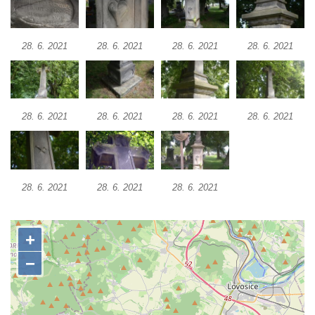
Boží muka u domu čp. 392 na rohu ulic Na
Hradčanech a Palackého v Roudnici nad
28. 6. 2021
28. 6. 2021
28. 6. 2021
28. 6. 2021
Labem
Kříž v centru Liběšic
Kříž na návsi v Chouči
28. 6. 2021
28. 6. 2021
28. 6. 2021
28. 6. 2021
Boží muka na rozcestí východně od Chouče
Kříž na návsi v Lužici
Kříž na návsi v Dobrčicích
Kříž u domu čp. 3 v Chrámcích
28. 6. 2021
28. 6. 2021
28. 6. 2021
Kříž u polní cesty severozápadně od Kozel
Údajný kříž na návsi v Kozlech
Centrální kříž hřbitova v Kozlech
Kříž východně od Oparna u cesty na Lovoš
Pamětní kříž na Lovoši