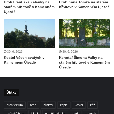
svatého Václava v Rychnově u Jablonce
Hrob Františka Zelenky na
Hrob Karla Tomka na starém
starém hřbitově v Kamenném
hřbitově v Kamenném Újezdě
nad Nisou
Újezdě
Misijní kříž na kostele svatého Václava v
Rychnově u Jablonce nad Nisou
Kříž u domu čp. 23 v Pulečném
Kříž u rozcestí u domu čp. 53 v Maršovicích
Centrální kříž hřbitova v Krásné u Pěnčína
30. 6. 2026
30. 6. 2026
Boží muka v zámeckém parku Dolního
Kostel Všech svatých v
Kenotaf Šimona Valhy na
zámku v Teplicích nad Metují
Kamenném Újezdě
starém hřbitově v Kamenném
Újezdě
Kříž na náměstí Aloise Jiráska v Teplicích
nad Metují
Kříž před kostelem Panny Marie Pomocné v
Teplicích nad Metují
Štítky
Kříž na hřbitově v Teplicích nad Metují
Boží muka nad pramenem U svatého
architektura
hrob
hřbitov
kaple
kostel
kříž
Antoníčka v Teplicích nad Metují
Lužické hory
Most
pamětní deska
park
pomník