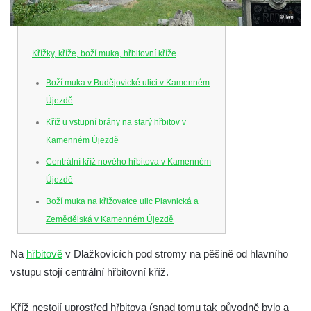
Křížky, kříže, boží muka, hřbitovní kříže
Boží muka v Budějovické ulici v Kamenném
Újezdě
Kříž u vstupní brány na starý hřbitov v
Kamenném Újezdě
Centrální kříž nového hřbitova v Kamenném
Újezdě
Boží muka na křižovatce ulic Plavnická a
Zemědělská v Kamenném Újezdě
Kříž na křižovatce ulic 5. května a Nádražní
Na
hřbitově
v Dlažkovicích pod stromy na pěšině od hlavního
v Kamenném Újezdě
vstupu stojí centrální hřbitovní kříž.
Kříž na křižovatce ulic 5. května a Dělnická
v Kamenném Újezdě
Kříž nestojí uprostřed hřbitova (snad tomu tak původně bylo a