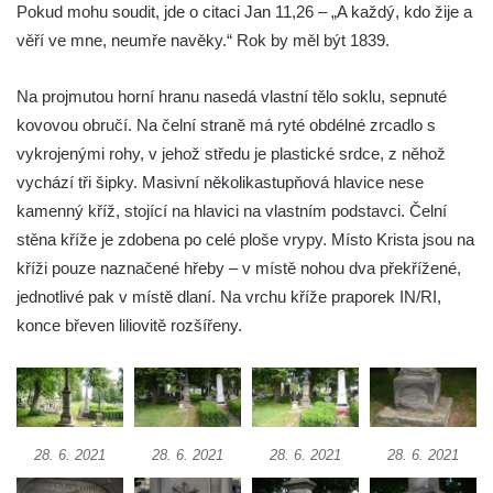
Pokud mohu soudit, jde o citaci Jan 11,26 – „A každý, kdo žije a
Kříž u Obrázku severovýchodně od
věří ve mne, neumře navěky.“ Rok by měl být 1839.
Práchně
Kříž na rozcestí u domu čp. 283 v Dolním
Na projmutou horní hranu nasedá vlastní tělo soklu, sepnuté
Podluží
kovovou obručí. Na čelní straně má ryté obdélné zrcadlo s
vykrojenými rohy, v jehož středu je plastické srdce, z něhož
Görnerův kříž u silnice č. 264 v Dolním
vychází tři šipky. Masivní několikastupňová hlavice nese
Podluží
kamenný kříž, stojící na hlavici na vlastním podstavci. Čelní
Kříž u domu čp. 155 v Chřibské
stěna kříže je zdobena po celé ploše vrypy. Místo Krista jsou na
Údajný kříž u domu čp. 283 ve Chřibské
kříži pouze naznačené hřeby – v místě nohou dva překřížené,
Kříž jižně od Bukolu
jednotlivé pak v místě dlaní. Na vrchu kříže praporek IN/RI,
Kříž na návsi v Bukolu
konce břeven liliovitě rozšířeny.
Centrální kříž hřbitova v Hrobčicích
Kříž u silnice z Chouče do Mirošovic
Centrální kříž hřbitova v Chouči
Kříž na rozcestí v Záluží
28. 6. 2021
28. 6. 2021
28. 6. 2021
28. 6. 2021
Kříž v ulici V Zátiší v Dobříni