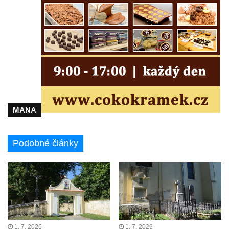
Kříž před kostelem svatých Petra a Pavla v
Růžové
Centrální kříž na starém hřbitově ve
Vilémově
Centrální kříž na novém hřbitově ve
Vilémově
Kříž u kostela Nanebevzetí Panny Marie na
křížové cestě ve Vilémově
MANA
Kříž u cesty mezi Růžovou a Kamenickou
Strání
Podobné články
Kříž u severní zdi kostela Nalezení svatého
Kříže ve Frýdlantu
Kříž na Křížové cestě na Křížovém vrchu ve
Frýdlantu
Centrální kříž hřbitova ve Sloupu v Čechách
Kříž u koryta náhonu na Chřibské Kamenici
1. 7. 2026
1. 7. 2026