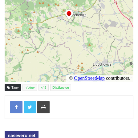
Kříž na rozcestí u domu čp. 49 ve Svojkově
Centrální kříž bývalého hřbitova v Horním
Chlumu
Kříž jižně od Prysku
Boží muka svatého Floriána v Mezné
Neugebauerův kříž východně od Sloupu v
Čechách
Kříž u kostela Zvěstování Panny Marie v
Duchcově
Údajný kříž před kostelem svatých Petra a
Tagy
hřbitov
kříž
Dlažkovice
Pavla v Jeníkově
Kříž na návsi v Jeníkově
Tisknout
Kříž na křižovatce v Teplické ulici v Lahošti
Kříž U Pěti lip na pastvině severovýchodně
od Mikulášovic
naseveru.net
Kříž na rozcestí u domu čp. 123 v