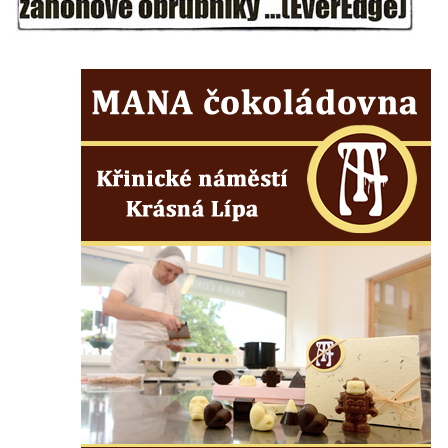
Maazův kříž na Kostelní stezce v
Mikulášovicích
Boží muka na Kostelní stezce v
Mikulášovicích
Franzeho kříž u domu čp. 356 v
Mikulášovicích
Hammerberský kříž na křižovatce mezi
domy čp. 739 a 758 v Mikulášovicích
Kříž Johannese Herlta poblíž domu čp. 428
v Mikulášovicích
Drascheho kříž na zahradě domu čp. 915 v
Mikulášovicích
Hillův kříž u domu čp. 436 v Mikulášovicích
Hampelův kříž západně od dolního nádraží
v Mikulášovicích