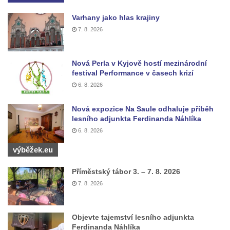
Mikulášovicích
Varhany jako hlas krajiny
Wäberův kříž v zahradě domu čp. 184 v
7. 8. 2026
Mikulášovicích
Kříž na louce v horních Mikulášovicích
Nová Perla v Kyjově hostí mezinárodní
Posteltův kříž naproti domu ev.č. 29 v
festival Performance v časech krizí
6. 8. 2026
Mikulášovicích
Kříž Neubaukreuz u domu čp. 698 v
Nová expozice Na Saule odhaluje příběh
Mikulášovicích
lesního adjunkta Ferdinanda Náhlíka
Kříž manželů Endlerových u továrního
6. 8. 2026
objektu v Mikulášovicích
výběžek.eu
Kříž u silnice východně od Mikulášovic
Příměstský tábor 3. – 7. 8. 2026
Meyerův kříž východně od Mikulášovic
7. 8. 2026
Kříž u rozcestí k větrnému mlýnu Světlík v
Horním Podluží
Objevte tajemství lesního adjunkta
Kříž u domu čp. 1016 v Mikulášovicích
Ferdinanda Náhlíka