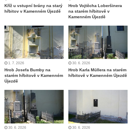
Kříž u vstupní brány na starý
Hrob Vojtěcha Loberšinera
Kříž na Strážném vrchu v Rumburku
hřbitov v Kamenném Újezdě
na starém hřbitově v
Kříž poblíž Ovčího mostu u Tisové
Kamenném Újezdě
Kříž u kaple svatých Cyrila a Metoděje v
Kunraticích u Šluknova
Kříž na zahradě u domu ev. č. 11 v
Kunraticích u Šluknova
Kříž naproti domu čp. 34 v Kunraticích u
1. 7. 2026
30. 6. 2026
Šluknova
Hrob Josefa Bumby na
Hrob Karla Müllera na starém
Kříž u polní cesty mezi Šluknovem a
starém hřbitově v Kamenném
hřbitově v Kamenném Újezdě
Újezdě
Knížecím
Školní kříž u polní cesty nad Lipovou ulicí v
Rychnově u Jablonce nad Nisou
Boží muka Anděl strážce v Kostelní ulici v
Rychnově u Jablonce nad Nisou
Centrální kříž bývalého hřbitova u kostela
30. 6. 2026
30. 6. 2026