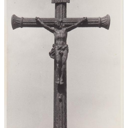
Hradčanech a Palackého v Roudnici nad
Labem
Kříž v centru Liběšic
Kříž na návsi v Chouči
Boží muka na rozcestí východně od Chouče
Kříž na návsi v Lužici
Kříž na návsi v Dobrčicích
Kříž u domu čp. 3 v Chrámcích
Kříž u polní cesty severozápadně od Kozel
Údajný kříž na návsi v Kozlech
Centrální kříž hřbitova v Kozlech
Kříž východně od Oparna u cesty na Lovoš
Pamětní kříž na Lovoši
Kříž na rozcestí u domu čp. 49 ve Svojkově
Centrální kříž bývalého hřbitova v Horním