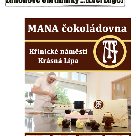
Mikulášovicích
Boží muka na Kostelní stezce v
Mikulášovicích
Franzeho kříž u domu čp. 356 v
Mikulášovicích
Hammerberský kříž na křižovatce mezi
domy čp. 739 a 758 v Mikulášovicích
Kříž Johannese Herlta poblíž domu čp. 428
v Mikulášovicích
Drascheho kříž na zahradě domu čp. 915 v
Mikulášovicích
Hillův kříž u domu čp. 436 v Mikulášovicích
Hampelův kříž západně od dolního nádraží
v Mikulášovicích
Kříž před kostelem svatých Petra a Pavla v
Růžové