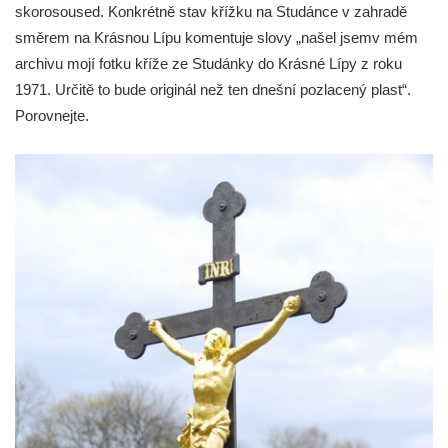
Boží muka na křižovatce ulic Latrán a K
skorosoused. Konkrétně stav křížku na Studánce v zahradě
Malší ve Velešíně
směrem na Krásnou Lípu komentuje slovy „našel jsemv mém
archivu mojí fotku kříže ze Studánky do Krásné Lípy z roku
Centrální kříž hřbitova ve Velešíně
1971. Určitě to bude originál než ten dnešní pozlacený plast“.
Kříž u kostela svatého Václava ve Velešíně
Porovnejte.
Kříž u brány na hřbitov ve Velešíně
Kříž na zahradě domu čp. 127 v Římově
Kříž u fary v Římově
Kříž u lípy Jana Gurreho v Římově
Boží muka u hřbitova v Římově
Centrální kříž hřbitova v Římově
Kříž na návsi v Dolním Třeboníně
Kříž poblíž domu čp. 169 v Plavu
Kříž na návsi v Plavu
Boží muka v Plavu
Kříž u Obrázku severovýchodně od