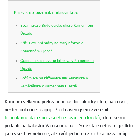
Křížky, kříže, boží muka, hřbitovní kříže
Boží muka v Budějovické ulici v Kamenném
Újezdě
Kříž u vstupní brány na starý hřbitov v
Kamenném Újezdě
Centrální kříž nového hřbitova v Kamenném
Újezdě
Boží muka na křižovatce ulic Plavnická a
Zemědělská v Kamenném Újezdě
Kříž na křižovatce ulic 5. května a Nádražní
K mému velkému překvapení nás lidi fakticky čtou, ba co víc,
v Kamenném Újezdě
někteří dokonce reagují.
Před časem jsem zveřejnil
Kříž na křižovatce ulic 5. května a Dělnická
fotodokumentaci současného stavu těch křížků
, které se mi
v Kamenném Újezdě
podařilo na katastru Varnsdorfu najít. Sice stále netuším, jestli to
Kříž v Dělnické ulici v Kamenném Újezdě
jsou všechny nebo ne, ale kvůli jednomu z nich se ozval můj