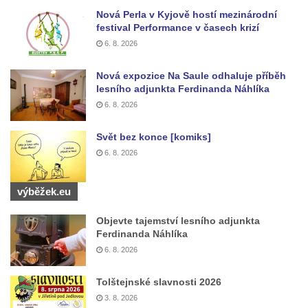
Wäberův kříž v zahradě domu čp. 184 v
Nová Perla v Kyjově hostí mezinárodní
festival Performance v časech krizí
Mikulášovicích
6. 8. 2026
Kříž na louce v horních Mikulášovicích
Posteltův kříž naproti domu ev.č. 29 v
Nová expozice Na Saule odhaluje příběh
lesního adjunkta Ferdinanda Náhlíka
Mikulášovicích
6. 8. 2026
Kříž Neubaukreuz u domu čp. 698 v
Mikulášovicích
Svět bez konce [komiks]
Kříž manželů Endlerových u továrního
6. 8. 2026
objektu v Mikulášovicích
Kříž u silnice východně od Mikulášovic
výběžek.eu
Meyerův kříž východně od Mikulášovic
Objevte tajemství lesního adjunkta
Kříž u rozcestí k větrnému mlýnu Světlík v
Ferdinanda Náhlíka
Horním Podluží
6. 8. 2026
Kříž u domu čp. 1016 v Mikulášovicích
Tolštejnské slavnosti 2026
Herltův kříž u Mikova v Mikulášovicích
3. 8. 2026