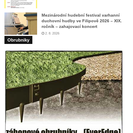
Kříž u Borských u domu čp. 859 v
Mikulášovicích
Mezinárodní hudební festival varhanní
Kříž Ließnerových naproti Mikovu v
duchovní hudby ve Filipově 2026 – XIX.
ročník – zahajovací koncert
Mikulášovicích
2. 8. 2026
Kříž u Mikulášovického potoka poblíž
Obrubniky
Mikovu v Mikulášovicích
Lissnerův kříž u domu čp. 39 v
Mikulášovicích
Hampelův kříž u bývalých kasáren v
Mikulášovicích
Marchnerův (Zelený) kříž naproti domu čp.
35 v Mikulášovicích
Schneiderův kříž před domem čp. 55 v
Mikulášovicích
Kříž na Kostelní stezce v Mikulášovicích
Maazův kříž na Kostelní stezce v