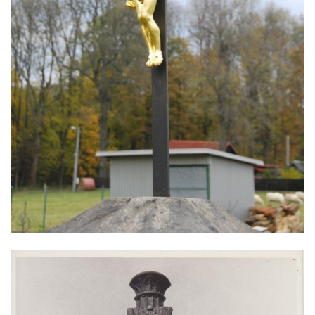
Práchně
Kříž na rozcestí u domu čp. 283 v Dolním
Podluží
Görnerův kříž u silnice č. 264 v Dolním
Podluží
Kříž u domu čp. 155 v Chřibské
Údajný kříž u domu čp. 283 ve Chřibské
Kříž jižně od Bukolu
Kříž na návsi v Bukolu
Centrální kříž hřbitova v Hrobčicích
Kříž u silnice z Chouče do Mirošovic
Centrální kříž hřbitova v Chouči
Kříž na rozcestí v Záluží
Kříž v ulici V Zátiší v Dobříni
Boží muka u domu čp. 392 na rohu ulic Na