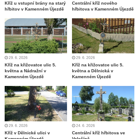
Kříž u vstupní brány na starý
Centrální kříž nového
Kříž poblíž Ovčího mostu u Tisové
hřbitov v Kamenném Újezdě
hřbitova v Kamenném Újezdě
Kříž u kaple svatých Cyrila a Metoděje v
Kunraticích u Šluknova
Kříž na zahradě u domu ev. č. 11 v
Kunraticích u Šluknova
Kříž naproti domu čp. 34 v Kunraticích u
29. 6. 2026
29. 6. 2026
Šluknova
Kříž na křižovatce ulic 5.
Kříž na křižovatce ulic 5.
Kříž u polní cesty mezi Šluknovem a
května a Nádražní v
května a Dělnická v
Knížecím
Kamenném Újezdě
Kamenném Újezdě
Školní kříž u polní cesty nad Lipovou ulicí v
Rychnově u Jablonce nad Nisou
Boží muka Anděl strážce v Kostelní ulici v
Rychnově u Jablonce nad Nisou
Centrální kříž bývalého hřbitova u kostela
29. 6. 2026
24. 6. 2026
svatého Václava v Rychnově u Jablonce
Kříž v Dělnické ulici v
Centrální kříž hřbitova ve
nad Nisou
Kamenném Újezdě
Velešíně