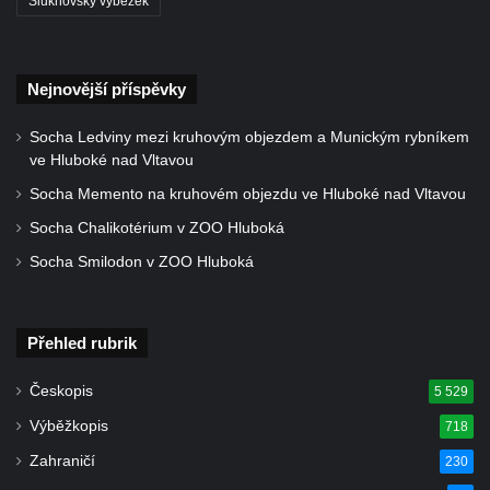
Šluknovský výběžek
Polici nad Metují
Pánův kříž v Broumovských stěnách
Machovský kříž v Broumovských stěnách
Nejnovější příspěvky
Kříž u domu čp. 113 na Vlčí Hoře
Socha Ledviny mezi kruhovým objezdem a Munickým rybníkem
Kříž pod domem čp. 177 na Vlčí Hoře
ve Hluboké nad Vltavou
Centrální kříž hřbitova Vlčí Hora
Socha Memento na kruhovém objezdu ve Hluboké nad Vltavou
Kříž u domu čp. 128 na Vlčí Hoře
Socha Chalikotérium v ZOO Hluboká
Kříž u domu čp. 79 v ulici Salmovská ve
Socha Smilodon v ZOO Hluboká
Velkém Šenově
Kříž naproti domu čp. 23 v ulici Salmovská
ve Velkém Šenově
Přehled rubrik
Kříž u kostela svatého Jana Křtitele v
Českopis
5 529
Teplicích
Výběžkopis
718
Údajný kříž u silnice č. 15 západně od
Zahraničí
230
Želkovic pod horou Libeš