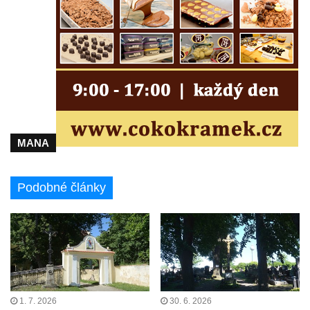
Centrální kříž na starém hřbitově ve
Vilémově
Centrální kříž na novém hřbitově ve
Vilémově
Kříž u kostela Nanebevzetí Panny Marie na
křížové cestě ve Vilémově
Kříž u cesty mezi Růžovou a Kamenickou
MANA
Strání
Kříž u severní zdi kostela Nalezení svatého
Podobné články
Kříže ve Frýdlantu
Kříž na Křížové cestě na Křížovém vrchu ve
Frýdlantu
Centrální kříž hřbitova ve Sloupu v Čechách
Kříž u koryta náhonu na Chřibské Kamenici
Kříž na Strážném vrchu v Rumburku
1. 7. 2026
30. 6. 2026