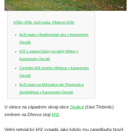
Křížky, kříže, boží muka, hřbitovní kříže
Boží muka v Budějovické ulici v Kamenném
Újezdě
Kříž u vstupní brány na starý hřbitov v
Kamenném Újezdě
Centrální kříž nového hřbitova v Kamenném
Újezdě
Boží muka na křižovatce ulic Plavnická a
Zemědělská v Kamenném Újezdě
Kříž na křižovatce ulic 5. května a Nádražní
U silnice na západním okraji obce
Skalice
(část Třebívlic)
v Kamenném Újezdě
směrem na Dřevce stojí
kříž
.
Kříž na křižovatce ulic 5. května a Dělnická
v Kamenném Újezdě
Velmi netypický kříž vypadá, jako kdyby mu zanedlouho hrozil