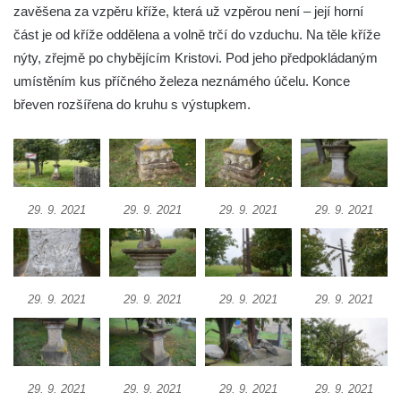
zavěšena za vzpěru kříže, která už vzpěrou není – její horní
Kříž u Obrázku severovýchodně od
část je od kříže oddělena a volně trčí do vzduchu. Na těle kříže
Práchně
nýty, zřejmě po chybějícím Kristovi. Pod jeho předpokládaným
Kříž na rozcestí u domu čp. 283 v Dolním
umístěním kus příčného železa neznámého účelu. Konce
Podluží
břeven rozšířena do kruhu s výstupkem.
Görnerův kříž u silnice č. 264 v Dolním
Podluží
Kříž u domu čp. 155 v Chřibské
Údajný kříž u domu čp. 283 ve Chřibské
29. 9. 2021
29. 9. 2021
29. 9. 2021
29. 9. 2021
Kříž jižně od Bukolu
Kříž na návsi v Bukolu
Centrální kříž hřbitova v Hrobčicích
29. 9. 2021
29. 9. 2021
29. 9. 2021
29. 9. 2021
Kříž u silnice z Chouče do Mirošovic
Centrální kříž hřbitova v Chouči
Kříž na rozcestí v Záluží
29. 9. 2021
29. 9. 2021
29. 9. 2021
29. 9. 2021
Kříž v ulici V Zátiší v Dobříni