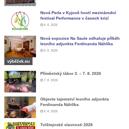
Mikulášovicích
Nová Perla v Kyjově hostí mezinárodní
Wäberův kříž v zahradě domu čp. 184 v
festival Performance v časech krizí
Mikulášovicích
6. 8. 2026
Kříž na louce v horních Mikulášovicích
Nová expozice Na Saule odhaluje příběh
Posteltův kříž naproti domu ev.č. 29 v
lesního adjunkta Ferdinanda Náhlíka
Mikulášovicích
6. 8. 2026
Kříž Neubaukreuz u domu čp. 698 v
výběžek.eu
Mikulášovicích
Kříž manželů Endlerových u továrního
Příměstský tábor 3. – 7. 8. 2026
7. 8. 2026
objektu v Mikulášovicích
Kříž u silnice východně od Mikulášovic
Meyerův kříž východně od Mikulášovic
Objevte tajemství lesního adjunkta
Ferdinanda Náhlíka
Kříž u rozcestí k větrnému mlýnu Světlík v
6. 8. 2026
Horním Podluží
Kříž u domu čp. 1016 v Mikulášovicích
Tolštejnské slavnosti 2026