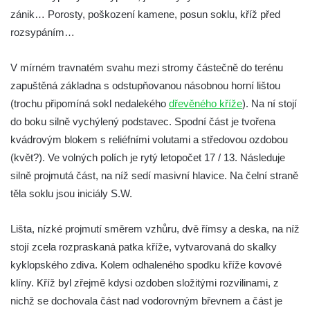
Kříž v Dělnické ulici v Kamenném Újezdě
zánik… Porosty, poškození kamene, posun soklu, kříž před
Boží muka na křižovatce ulic Latrán a K
rozsypáním…
Malší ve Velešíně
V mírném travnatém svahu mezi stromy částečně do terénu
Centrální kříž hřbitova ve Velešíně
zapuštěná základna s odstupňovanou násobnou horní lištou
Kříž u kostela svatého Václava ve Velešíně
(trochu připomíná sokl nedalekého
dřevěného kříže
). Na ní stojí
Kříž u brány na hřbitov ve Velešíně
do boku silně vychýlený podstavec. Spodní část je tvořena
Kříž na zahradě domu čp. 127 v Římově
kvádrovým blokem s reliéfními volutami a středovou ozdobou
Kříž u fary v Římově
(květ?). Ve volných polích je rytý letopočet 17 / 13. Následuje
silně projmutá část, na níž sedí masivní hlavice. Na čelní straně
Kříž u lípy Jana Gurreho v Římově
těla soklu jsou iniciály S.W.
Boží muka u hřbitova v Římově
Centrální kříž hřbitova v Římově
Lišta, nízké projmutí směrem vzhůru, dvě římsy a deska, na níž
Kříž na návsi v Dolním Třeboníně
stojí zcela rozpraskaná patka kříže, vytvarovaná do skalky
Kříž poblíž domu čp. 169 v Plavu
kyklopského zdiva. Kolem odhaleného spodku kříže kovové
klíny. Kříž byl zřejmě kdysi ozdoben složitými rozvilinami, z
Kříž na návsi v Plavu
nichž se dochovala část nad vodorovným břevnem a část je
Boží muka v Plavu