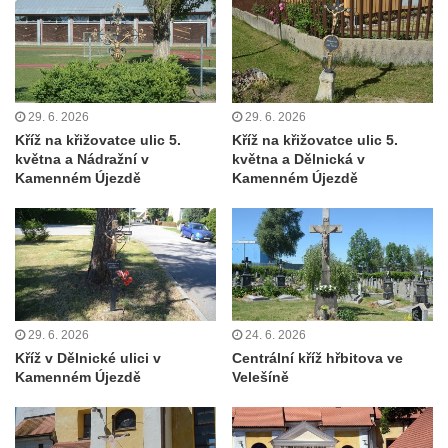
Kříž na Strážném vrchu v Rumburku
Kříž poblíž Ovčího mostu u Tisové
Kříž u kaple svatých Cyrila a Metoděje v
Kunraticích u Šluknova
29. 6. 2026
29. 6. 2026
Kříž na křižovatce ulic 5.
Kříž na křižovatce ulic 5.
Kříž na zahradě u domu ev. č. 11 v
května a Nádražní v
května a Dělnická v
Kunraticích u Šluknova
Kamenném Újezdě
Kamenném Újezdě
Kříž naproti domu čp. 34 v Kunraticích u
Šluknova
Kříž u polní cesty mezi Šluknovem a
Knížecím
Školní kříž u polní cesty nad Lipovou ulicí v
29. 6. 2026
24. 6. 2026
Rychnově u Jablonce nad Nisou
Kříž v Dělnické ulici v
Centrální kříž hřbitova ve
Boží muka Anděl strážce v Kostelní ulici v
Kamenném Újezdě
Velešíně
Rychnově u Jablonce nad Nisou
Centrální kříž bývalého hřbitova u kostela