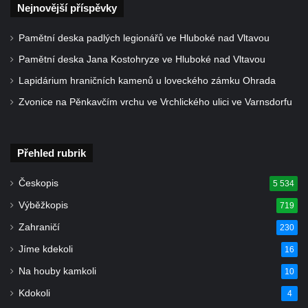
Nejnovější příspěvky
Kříž u kostela Nanebevzetí Panny Marie v
Polici nad Metují
Pamětní deska padlých legionářů ve Hluboké nad Vltavou
Pánův kříž v Broumovských stěnách
Pamětní deska Jana Kostohryze ve Hluboké nad Vltavou
Machovský kříž v Broumovských stěnách
Lapidárium hraničních kamenů u loveckého zámku Ohrada
Kříž u domu čp. 113 na Vlčí Hoře
Zvonice na Pěnkavčím vrchu ve Vrchlického ulici ve Varnsdorfu
Kříž pod domem čp. 177 na Vlčí Hoře
Centrální kříž hřbitova Vlčí Hora
Přehled rubrik
Kříž u domu čp. 128 na Vlčí Hoře
Kříž u domu čp. 79 v ulici Salmovská ve
Českopis
5 534
Velkém Šenově
Výběžkopis
719
Kříž naproti domu čp. 23 v ulici Salmovská
Zahraničí
230
ve Velkém Šenově
Jíme kdekoli
16
Kříž u kostela svatého Jana Křtitele v
Na houby kamkoli
10
Teplicích
Kdokoli
4
Údajný kříž u silnice č. 15 západně od