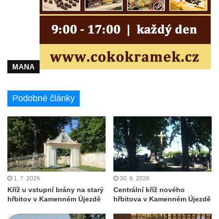
Kříž před kostelem svatých Petra a Pavla v
Růžové
Centrální kříž na starém hřbitově ve
Vilémově
Centrální kříž na novém hřbitově ve
MANA
Vilémově
Kříž u kostela Nanebevzetí Panny Marie na
Podobné články
křížové cestě ve Vilémově
Kříž u cesty mezi Růžovou a Kamenickou
Strání
Kříž u severní zdi kostela Nalezení svatého
Kříže ve Frýdlantu
Kříž na Křížové cestě na Křížovém vrchu ve
1. 7. 2026
30. 6. 2026
Frýdlantu
Kříž u vstupní brány na starý
Centrální kříž nového
hřbitov v Kamenném Újezdě
hřbitova v Kamenném Újezdě
Centrální kříž hřbitova ve Sloupu v Čechách
Kříž u koryta náhonu na Chřibské Kamenici