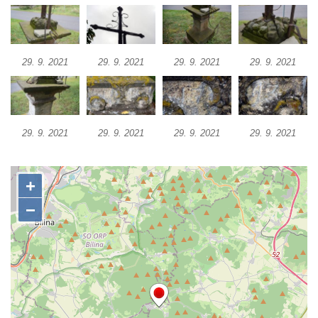
Boží muka u domu čp. 392 na rohu ulic Na
Hradčanech a Palackého v Roudnici nad
Labem
29. 9. 2021
29. 9. 2021
29. 9. 2021
29. 9. 2021
Kříž v centru Liběšic
Kříž na návsi v Chouči
Boží muka na rozcestí východně od Chouče
29. 9. 2021
29. 9. 2021
29. 9. 2021
29. 9. 2021
Kříž na návsi v Lužici
Kříž na návsi v Dobrčicích
Kříž u domu čp. 3 v Chrámcích
Kříž u polní cesty severozápadně od Kozel
Údajný kříž na návsi v Kozlech
Centrální kříž hřbitova v Kozlech
Kříž východně od Oparna u cesty na Lovoš
Pamětní kříž na Lovoši