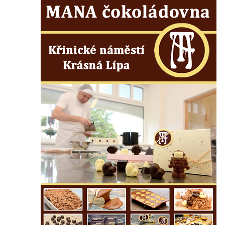
Maazův kříž na Kostelní stezce v
Mikulášovicích
Boží muka na Kostelní stezce v
Mikulášovicích
Franzeho kříž u domu čp. 356 v
Mikulášovicích
Hammerberský kříž na křižovatce mezi
domy čp. 739 a 758 v Mikulášovicích
Kříž Johannese Herlta poblíž domu čp. 428
v Mikulášovicích
Drascheho kříž na zahradě domu čp. 915 v
Mikulášovicích
Hillův kříž u domu čp. 436 v Mikulášovicích
Hampelův kříž západně od dolního nádraží
v Mikulášovicích