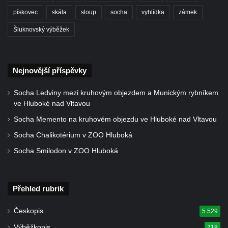
Künzlův kříž v předhradí hradu Seeberg
pískovec
skála
sloup
socha
vyhlídka
zámek
Centrální kříž hřbitova v Cítolibech
Šluknovský výběžek
Rotující kříž před farou v Cítolibech
Boží muka Na Spravedlnosti na jižním
okraji Loun
Nejnovější příspěvky
Centrální kříž hřbitova v Chlumčanech
Socha Ledviny mezi kruhovým objezdem a Munickým rybníkem
Kříž u Kleinova statku v Konětopech
ve Hluboké nad Vltavou
Centrální kříž bývalého hřbitova u kostela
Socha Memento na kruhovém objezdu ve Hluboké nad Vltavou
svatého Jakuba ve Hřivicích
Socha Chalikotérium v ZOO Hluboká
Kříž na rozcestí v severní části Touchovic
Socha Smilodon v ZOO Hluboká
Kříž u kaple svatého Josefa v Jimlíně
Centrální kříž hřbitova v Opočně u Loun
Kříž na vstupní bráně na hřbitov v Opočně u
Přehled rubrik
Loun
Českopis
5 529
Kříž na ohradní zdi fary čp. 1 v Opočně
Výběžkopis
718