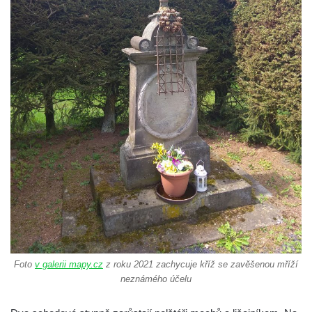
Kříž na rozcestí u domu čp. 49 ve Svojkově
Centrální kříž bývalého hřbitova v Horním
Chlumu
Kříž jižně od Prysku
Boží muka svatého Floriána v Mezné
Neugebauerův kříž východně od Sloupu v
Čechách
Kříž u kostela Zvěstování Panny Marie v
Duchcově
Údajný kříž před kostelem svatých Petra a
Pavla v Jeníkově
Kříž na návsi v Jeníkově
Kříž na křižovatce v Teplické ulici v Lahošti
Foto
v galerii mapy.cz
z roku 2021 zachycuje kříž se zavěšenou mříží
Kříž U Pěti lip na pastvině severovýchodně
neznámého účelu
od Mikulášovic
Kříž na rozcestí u domu čp. 123 v