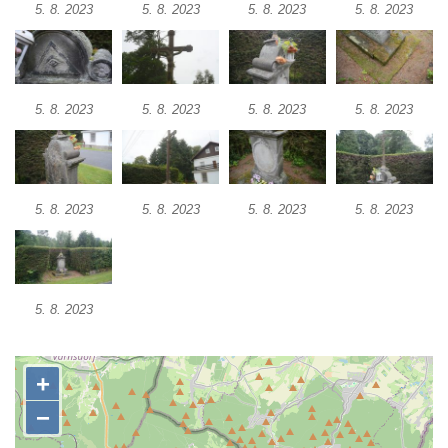
5. 8. 2023
5. 8. 2023
5. 8. 2023
5. 8. 2023
Herltův kříž u Mikova v Mikulášovicích
Kříž u Borských u domu čp. 859 v
Mikulášovicích
Kříž Ließnerových naproti Mikovu v
5. 8. 2023
5. 8. 2023
5. 8. 2023
5. 8. 2023
Mikulášovicích
Kříž u Mikulášovického potoka poblíž
Mikovu v Mikulášovicích
5. 8. 2023
5. 8. 2023
5. 8. 2023
5. 8. 2023
Lissnerův kříž u domu čp. 39 v
Mikulášovicích
Hampelův kříž u bývalých kasáren v
Mikulášovicích
5. 8. 2023
Marchnerův (Zelený) kříž naproti domu čp.
35 v Mikulášovicích
Schneiderův kříž před domem čp. 55 v
Mikulášovicích
Kříž na Kostelní stezce v Mikulášovicích