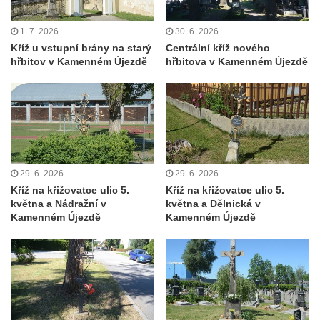
Želkovic pod horou Libeš
Kříž u silnice č. 15 západně od Želkovic
1. 7. 2026
30. 6. 2026
Kříž u vstupní brány na starý
Centrální kříž nového
Kříž u silnice č. 15 jižně od Šepetel
hřbitov v Kamenném Újezdě
hřbitova v Kamenném Újezdě
Kříž západně od domu čp. 85 v ulici Na
Vilouni v Třebívlicích
Kříž na rozcestí naproti domu čp. 714 v
Lučanech nad Nisou
Centrální kříž hřbitova Šumburk nad
29. 6. 2026
29. 6. 2026
Desnou v Tanvaldu
Kříž na křižovatce ulic 5.
Kříž na křižovatce ulic 5.
Kříž u kostela svatého Františka z Assisi v
května a Nádražní v
května a Dělnická v
Tanvaldu
Kamenném Újezdě
Kamenném Újezdě
Kříž u kostela svatého Jana Nepomuckého
ve Starých Křečanech
Kříž u domu čp. 39 v Rybništi
Kříž u domu čp. 2 v Rybništi