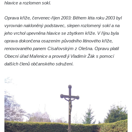
hlavice a rozlomen sokl.
Boží muka u domu čp. 392 na rohu ulic Na
Hradčanech a Palackého v Roudnici nad
Oprava kříže, červenec-říjen 2003: Během léta roku 2003 byl
Labem
vyrovnán nakloněný podstavec, slepen rozlomený sokl a na
Kříž v centru Liběšic
jeho vrchol upevněna hlavice se zbytkem kříže. V říjnu byla
oprava dokončena osazením původního litinového kříže,
Kříž na návsi v Chouči
renovovaného panem Císařovským z Olešna. Opravu platil
Boží muka na rozcestí východně od Chouče
Obecní úřad Mařenice a provedl ji Vladimír Žák s pomocí
Kříž na návsi v Lužici
dalších členů občanského sdružení.
Kříž na návsi v Dobrčicích
Kříž u domu čp. 3 v Chrámcích
Kříž u polní cesty severozápadně od Kozel
Údajný kříž na návsi v Kozlech
Centrální kříž hřbitova v Kozlech
Kříž východně od Oparna u cesty na Lovoš
Pamětní kříž na Lovoši