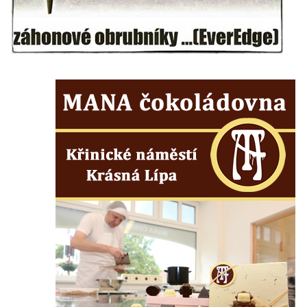
svatého Václava v Rychnově u Jablonce
nad Nisou
Misijní kříž na kostele svatého Václava v
Rychnově u Jablonce nad Nisou
Kříž u domu čp. 23 v Pulečném
Kříž u rozcestí u domu čp. 53 v Maršovicích
Centrální kříž hřbitova v Krásné u Pěnčína
Boží muka v zámeckém parku Dolního
zámku v Teplicích nad Metují
Kříž na náměstí Aloise Jiráska v Teplicích
nad Metují
Kříž před kostelem Panny Marie Pomocné v
Teplicích nad Metují
Kříž na hřbitově v Teplicích nad Metují
Boží muka nad pramenem U svatého
Antoníčka v Teplicích nad Metují