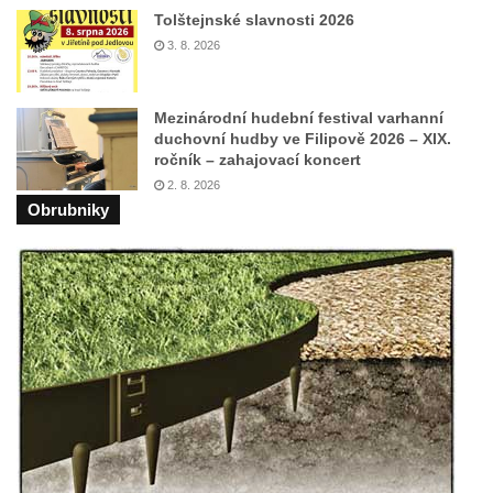
Tolštejnské slavnosti 2026
Kříž na Strážném vrchu v Rumburku
3. 8. 2026
Kříž poblíž Ovčího mostu u Tisové
Kříž u kaple svatých Cyrila a Metoděje v
Mezinárodní hudební festival varhanní
Kunraticích u Šluknova
duchovní hudby ve Filipově 2026 – XIX.
Kříž na zahradě u domu ev. č. 11 v
ročník – zahajovací koncert
Kunraticích u Šluknova
2. 8. 2026
Obrubniky
Kříž naproti domu čp. 34 v Kunraticích u
Šluknova
Kříž u polní cesty mezi Šluknovem a
Knížecím
Školní kříž u polní cesty nad Lipovou ulicí v
Rychnově u Jablonce nad Nisou
Boží muka Anděl strážce v Kostelní ulici v
Rychnově u Jablonce nad Nisou
Centrální kříž bývalého hřbitova u kostela