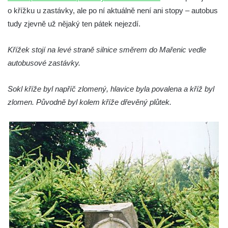
Kříž v Dělnické ulici v Kamenném Újezdě
o křížku u zastávky, ale po ní aktuálně není ani stopy – autobus
Boží muka na křižovatce ulic Latrán a K
tudy zjevně už nějaký ten pátek nejezdí.
Malší ve Velešíně
Křížek stojí na levé straně silnice směrem do Mařenic vedle
Centrální kříž hřbitova ve Velešíně
autobusové zastávky.
Kříž u kostela svatého Václava ve Velešíně
Kříž u brány na hřbitov ve Velešíně
Sokl kříže byl napříč zlomený, hlavice byla povalena a kříž byl
Kříž na zahradě domu čp. 127 v Římově
zlomen. Původně byl kolem kříže dřevěný plůtek.
Kříž u fary v Římově
Kříž u lípy Jana Gurreho v Římově
Boží muka u hřbitova v Římově
Centrální kříž hřbitova v Římově
Kříž na návsi v Dolním Třeboníně
Kříž poblíž domu čp. 169 v Plavu
Kříž na návsi v Plavu
Boží muka v Plavu