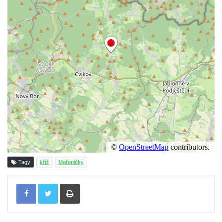
Maazův kříž na Kostelní stezce v
Mikulášovicích
Boží muka na Kostelní stezce v
Mikulášovicích
Franzeho kříž u domu čp. 356 v
Mikulášovicích
Hammerberský kříž na křižovatce mezi
domy čp. 739 a 758 v Mikulášovicích
Kříž Johannese Herlta poblíž domu čp. 428
v Mikulášovicích
Drascheho kříž na zahradě domu čp. 915 v
Tagy
kříž
Mařeničky
Mikulášovicích
Hillův kříž u domu čp. 436 v Mikulášovicích
Tisknout
Hampelův kříž západně od dolního nádraží
v Mikulášovicích