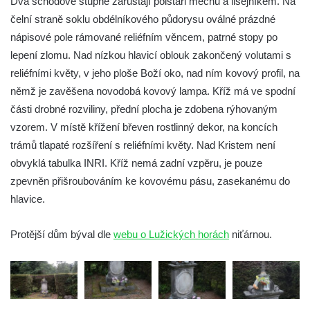
Dva schodové stupně zarůstají polštáři mechů a lišejníkem. Na
Mikulášovicích
čelní straně soklu obdélníkového půdorysu oválné prázdné
Wäberův kříž v zahradě domu čp. 184 v
nápisové pole rámované reliéfním věncem, patrné stopy po
Mikulášovicích
lepení zlomu. Nad nízkou hlavicí oblouk zakončený volutami s
reliéfními květy, v jeho ploše Boží oko, nad ním kovový profil, na
Kříž na louce v horních Mikulášovicích
němž je zavěšena novodobá kovový lampa. Kříž má ve spodní
Posteltův kříž naproti domu ev.č. 29 v
části drobné rozviliny, přední plocha je zdobena rýhovaným
Mikulášovicích
vzorem. V místě křížení břeven rostlinný dekor, na koncích
Kříž Neubaukreuz u domu čp. 698 v
trámů tlapaté rozšíření s reliéfními květy. Nad Kristem není
Mikulášovicích
obvyklá tabulka INRI. Kříž nemá zadní vzpěru, je pouze
Kříž manželů Endlerových u továrního
zpevněn přišroubováním ke kovovému pásu, zasekanému do
objektu v Mikulášovicích
hlavice.
Kříž u silnice východně od Mikulášovic
Protější dům býval dle
webu o Lužických horách
niťárnou.
Meyerův kříž východně od Mikulášovic
Kříž u rozcestí k větrnému mlýnu Světlík v
Horním Podluží
Kříž u domu čp. 1016 v Mikulášovicích