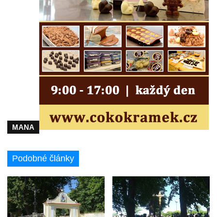
Kříž u kostela Nanebevzetí Panny Marie v
Polici nad Metují
Pánův kříž v Broumovských stěnách
Machovský kříž v Broumovských stěnách
Kříž u domu čp. 113 na Vlčí Hoře
Kříž pod domem čp. 177 na Vlčí Hoře
Centrální kříž hřbitova Vlčí Hora
Kříž u domu čp. 128 na Vlčí Hoře
MANA
Kříž u domu čp. 79 v ulici Salmovská ve
Velkém Šenově
Kříž naproti domu čp. 23 v ulici Salmovská
Podobné články
ve Velkém Šenově
Kříž u kostela svatého Jana Křtitele v
Teplicích
Údajný kříž u silnice č. 15 západně od