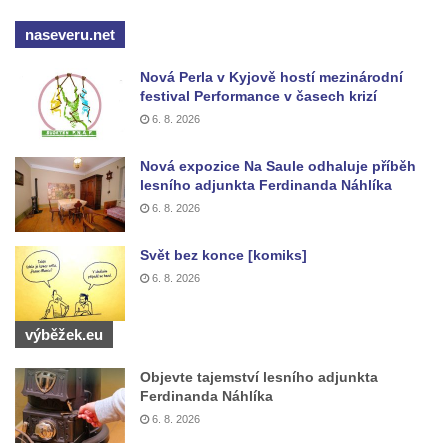
Kříž před kostelem svatých Petra a Pavla v
naseveru.net
Růžové
Centrální kříž na starém hřbitově ve
Nová Perla v Kyjově hostí mezinárodní
Vilémově
festival Performance v časech krizí
6. 8. 2026
Centrální kříž na novém hřbitově ve
Vilémově
Nová expozice Na Saule odhaluje příběh
Kříž u kostela Nanebevzetí Panny Marie na
lesního adjunkta Ferdinanda Náhlíka
křížové cestě ve Vilémově
6. 8. 2026
Kříž u cesty mezi Růžovou a Kamenickou
Svět bez konce [komiks]
Strání
6. 8. 2026
Kříž u severní zdi kostela Nalezení svatého
Kříže ve Frýdlantu
výběžek.eu
Kříž na Křížové cestě na Křížovém vrchu ve
Frýdlantu
Objevte tajemství lesního adjunkta
Ferdinanda Náhlíka
Centrální kříž hřbitova ve Sloupu v Čechách
6. 8. 2026
Kříž u koryta náhonu na Chřibské Kamenici