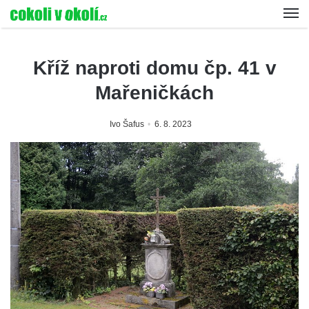
Kříž naproti domu čp. 41 v
Mařeničkách
Ivo Šafus
6. 8. 2023