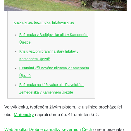
Křížky, kříže, boží muka, hřbitovní kříže
Boží muka v Budějovické ulici v Kamenném
Újezdě
Kříž u vstupní brány na starý hřbitov v
Kamenném Újezdě
Centrální kříž nového hřbitova v Kamenném
Újezdě
Boží muka na křižovatce ulic Plavnická a
Zemědělská v Kamenném Újezdě
Kříž na křižovatce ulic 5. května a Nádražní
Ve výklenku, tvořeném živým plotem, je u silnice procházející
v Kamenném Újezdě
obcí
Mařeničky
naproti domu čp. 41 umístěn kříž.
Kříž na křižovatce ulic 5. května a Dělnická
v Kamenném Újezdě
Web Spolku Drobné památky severních Čech
o něm píše jako