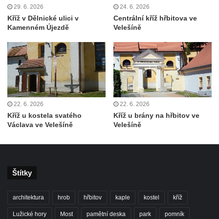
Kříž u domu čp. 128 v Rybništi
29. 6. 2026
24. 6. 2026
Kříž v Dělnické ulici v
Centrální kříž hřbitova ve
Kříž východně od Dubé nad lesoparkem
Kamenném Újezdě
Velešíně
Kříž před hřbitovem v Českolipské ulice v
Dubé
Centrální kříž hřbitova v Dubé
Kříž v Zahradní ulici v Dubé
Kříž v Dlouhé ulici v Dubé
22. 6. 2026
22. 6. 2026
Kříž u kostela Nalezení svatého kříže v
Kříž u kostela svatého
Kříž u brány na hřbitov ve
Dubé
Václava ve Velešíně
Velešíně
Kříž na hřbitově ve Velkém Šenově
Steinův kříž u hřbitova ve Velkém Šenově
Menzelův kříž u schodiště do kostele
Štítky
svatého Bartoloměje ve Velkém Šenově
Kříž na kostele svatého Bartoloměje ve
architektura
hrob
hřbitov
kaple
kostel
kříž
Velkém Šenově
Lužické hory
Most
pamětní deska
park
pomník