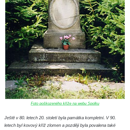
Kříž u Obrázku severovýchodně od
Práchně
Kříž na rozcestí u domu čp. 283 v Dolním
Podluží
Görnerův kříž u silnice č. 264 v Dolním
Podluží
Kříž u domu čp. 155 v Chřibské
Údajný kříž u domu čp. 283 ve Chřibské
Kříž jižně od Bukolu
Kříž na návsi v Bukolu
Centrální kříž hřbitova v Hrobčicích
Kříž u silnice z Chouče do Mirošovic
Foto poškozeného kříže na webu Spolku
Centrální kříž hřbitova v Chouči
Ještě v 80. letech 20. století byla památka kompletní. V 90.
Kříž na rozcestí v Záluží
letech byl kovový kříž zlomen a později byla povalena také
Kříž v ulici V Zátiší v Dobříni