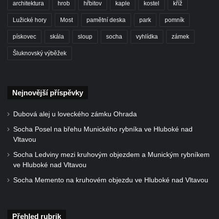
architektura
hrob
hřbitov
kaple
kostel
kříž
Kříž u kostela Nanebevzetí Panny Marie v
Lužické hory
Most
pamětní deska
park
pomník
Polici nad Metují
pískovec
skála
sloup
socha
vyhlídka
zámek
Pánův kříž v Broumovských stěnách
Machovský kříž v Broumovských stěnách
Šluknovský výběžek
Kříž u domu čp. 113 na Vlčí Hoře
Kříž pod domem čp. 177 na Vlčí Hoře
Nejnovější příspěvky
Centrální kříž hřbitova Vlčí Hora
Kříž u domu čp. 128 na Vlčí Hoře
Dubová alej u loveckého zámku Ohrada
Kříž u domu čp. 79 v ulici Salmovská ve
Socha Posel na břehu Munického rybníka ve Hluboké nad
Vltavou
Velkém Šenově
Socha Ledviny mezi kruhovým objezdem a Munickým rybníkem
Kříž naproti domu čp. 23 v ulici Salmovská
ve Hluboké nad Vltavou
ve Velkém Šenově
Socha Memento na kruhovém objezdu ve Hluboké nad Vltavou
Kříž u kostela svatého Jana Křtitele v
Teplicích
Údajný kříž u silnice č. 15 západně od
Přehled rubrik