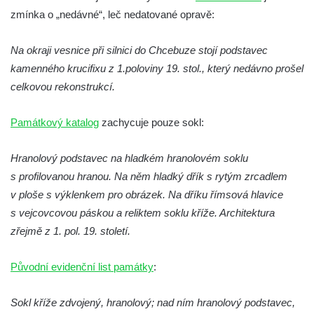
Kříž v Dělnické ulici v Kamenném Újezdě
zmínka o „nedávné“, leč nedatované opravě:
Boží muka na křižovatce ulic Latrán a K
Na okraji vesnice při silnici do Chcebuze stojí podstavec
Malší ve Velešíně
kamenného krucifixu z 1.poloviny 19. stol., který nedávno prošel
Centrální kříž hřbitova ve Velešíně
celkovou rekonstrukcí.
Kříž u kostela svatého Václava ve Velešíně
Kříž u brány na hřbitov ve Velešíně
Památkový katalog
zachycuje pouze sokl:
Kříž na zahradě domu čp. 127 v Římově
Hranolový podstavec na hladkém hranolovém soklu
Kříž u fary v Římově
s profilovanou hranou. Na něm hladký dřík s rytým zrcadlem
Kříž u lípy Jana Gurreho v Římově
v ploše s výklenkem pro obrázek. Na dříku římsová hlavice
Boží muka u hřbitova v Římově
s vejcovcovou páskou a reliktem soklu kříže. Architektura
Centrální kříž hřbitova v Římově
zřejmě z 1. pol. 19. století.
Kříž na návsi v Dolním Třeboníně
Původní evidenční list památky
:
Kříž poblíž domu čp. 169 v Plavu
Kříž na návsi v Plavu
Sokl kříže zdvojený, hranolový; nad ním hranolový podstavec,
Boží muka v Plavu