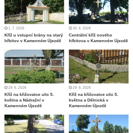
Kříž na Strážném vrchu v Rumburku
Kříž poblíž Ovčího mostu u Tisové
Kříž u kaple svatých Cyrila a Metoděje v
1. 7. 2026
30. 6. 2026
Kunraticích u Šluknova
Kříž u vstupní brány na starý
Centrální kříž nového
hřbitov v Kamenném Újezdě
hřbitova v Kamenném Újezdě
Kříž na zahradě u domu ev. č. 11 v
Kunraticích u Šluknova
Kříž naproti domu čp. 34 v Kunraticích u
Šluknova
Kříž u polní cesty mezi Šluknovem a
Knížecím
29. 6. 2026
29. 6. 2026
Školní kříž u polní cesty nad Lipovou ulicí v
Kříž na křižovatce ulic 5.
Kříž na křižovatce ulic 5.
května a Nádražní v
května a Dělnická v
Rychnově u Jablonce nad Nisou
Kamenném Újezdě
Kamenném Újezdě
Boží muka Anděl strážce v Kostelní ulici v
Rychnově u Jablonce nad Nisou
Centrální kříž bývalého hřbitova u kostela