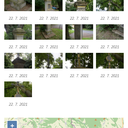
Boží muka u domu čp. 392 na rohu ulic Na
Hradčanech a Palackého v Roudnici nad
22. 7. 2021
22. 7. 2021
22. 7. 2021
22. 7. 2021
Labem
Kříž v centru Liběšic
Kříž na návsi v Chouči
22. 7. 2021
22. 7. 2021
22. 7. 2021
22. 7. 2021
Boží muka na rozcestí východně od Chouče
Kříž na návsi v Lužici
Kříž na návsi v Dobrčicích
22. 7. 2021
22. 7. 2021
22. 7. 2021
22. 7. 2021
Kříž u domu čp. 3 v Chrámcích
Kříž u polní cesty severozápadně od Kozel
Údajný kříž na návsi v Kozlech
Centrální kříž hřbitova v Kozlech
22. 7. 2021
Kříž východně od Oparna u cesty na Lovoš
Pamětní kříž na Lovoši