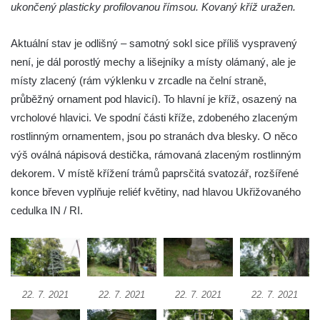
ukončený plasticky profilovanou římsou. Kovaný kříž uražen.
Kříž u Obrázku severovýchodně od
Práchně
Aktuální stav je odlišný – samotný sokl sice příliš vyspravený
Kříž na rozcestí u domu čp. 283 v Dolním
není, je dál porostlý mechy a lišejníky a místy olámaný, ale je
Podluží
místy zlacený (rám výklenku v zrcadle na čelní straně,
průběžný ornament pod hlavicí). To hlavní je kříž, osazený na
Görnerův kříž u silnice č. 264 v Dolním
vrcholové hlavici. Ve spodní části kříže, zdobeného zlaceným
Podluží
rostlinným ornamentem, jsou po stranách dva blesky. O něco
Kříž u domu čp. 155 v Chřibské
výš oválná nápisová destička, rámovaná zlaceným rostlinným
Údajný kříž u domu čp. 283 ve Chřibské
dekorem. V místě křížení trámů paprsčitá svatozář, rozšířené
Kříž jižně od Bukolu
konce břeven vyplňuje reliéf květiny, nad hlavou Ukřižovaného
Kříž na návsi v Bukolu
cedulka IN / RI.
Centrální kříž hřbitova v Hrobčicích
Kříž u silnice z Chouče do Mirošovic
Centrální kříž hřbitova v Chouči
22. 7. 2021
22. 7. 2021
22. 7. 2021
22. 7. 2021
Kříž na rozcestí v Záluží
Kříž v ulici V Zátiší v Dobříni