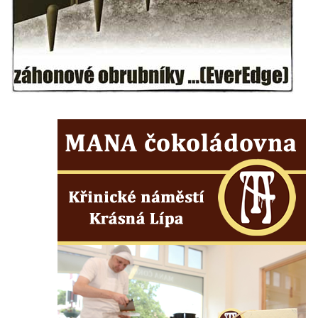
Maazův kříž na Kostelní stezce v
Mikulášovicích
Boží muka na Kostelní stezce v
Mikulášovicích
Franzeho kříž u domu čp. 356 v
Mikulášovicích
Hammerberský kříž na křižovatce mezi
domy čp. 739 a 758 v Mikulášovicích
Kříž Johannese Herlta poblíž domu čp. 428
v Mikulášovicích
Drascheho kříž na zahradě domu čp. 915 v
Mikulášovicích
Hillův kříž u domu čp. 436 v Mikulášovicích
Hampelův kříž západně od dolního nádraží
v Mikulášovicích