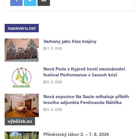
Mikulášovicích
Wäberův kříž v zahradě domu čp. 184 v
Mikulášovicích
naseveru.net
Kříž na louce v horních Mikulášovicích
Varhany jako hlas krajiny
Posteltův kříž naproti domu ev.č. 29 v
7. 8. 2026
Mikulášovicích
Kříž Neubaukreuz u domu čp. 698 v
Nová Perla v Kyjově hostí mezinárodní
Mikulášovicích
festival Performance v časech krizí
Kříž manželů Endlerových u továrního
6. 8. 2026
objektu v Mikulášovicích
Nová expozice Na Saule odhaluje příběh
Kříž u silnice východně od Mikulášovic
lesního adjunkta Ferdinanda Náhlíka
Meyerův kříž východně od Mikulášovic
6. 8. 2026
Kříž u rozcestí k větrnému mlýnu Světlík v
výběžek.eu
Horním Podluží
Kříž u domu čp. 1016 v Mikulášovicích
Příměstský tábor 3. – 7. 8. 2026